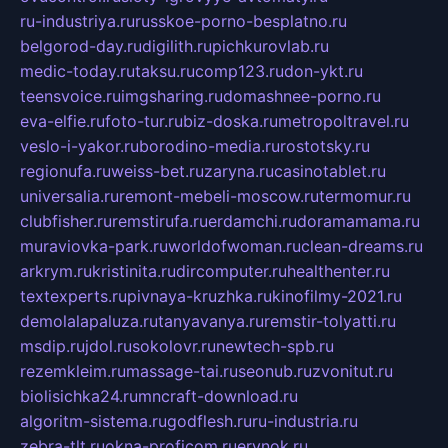
ru-industriya.ru
russkoe-porno-besplatno.ru
belgorod-day.ru
digilith.ru
pichkurovlab.ru
medic-today.ru
taksu.ru
comp123.ru
don-ykt.ru
teensvoice.ru
imgsharing.ru
domashnee-porno.ru
eva-elfie.ru
foto-tur.ru
biz-doska.ru
metropoltravel.ru
veslo-i-yakor.ru
borodino-media.ru
rostotsky.ru
regionufa.ru
weiss-bet.ru
zaryna.ru
casinotablet.ru
universalia.ru
remont-mebeli-moscow.ru
termomur.ru
clubfisher.ru
remstirufa.ru
erdamchi.ru
doramamama.ru
muraviovka-park.ru
worldofwoman.ru
clean-dreams.ru
arkrym.ru
kristinita.ru
dircomputer.ru
healthenter.ru
textexperts.ru
pivnaya-kruzhka.ru
kinofilmy-2021.ru
demolalapaluza.ru
tanyavanya.ru
remstir-tolyatti.ru
msdip.ru
jdol.ru
sokolovr.ru
newtech-spb.ru
rezemkleim.ru
massage-tai.ru
seonub.ru
zvonitut.ru
biolisichka24.ru
mncraft-download.ru
algoritm-sistema.ru
godflesh.ru
ru-industria.ru
zebra-tlt.ru
okna-proficom.ru
erynok.ru