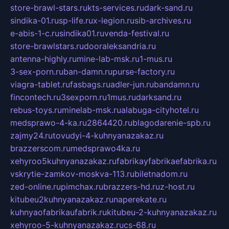
store-brawl-stars.ru
kts-services.ru
dark-sand.ru
sindika-01.ru
sp-life.ru
x-legion.ru
sib-archives.ru
e-abis-1-c.ru
sindika01.ru
venda-festival.ru
store-brawlstars.ru
dooraleksandria.ru
antenna-highly.ru
mine-lab-msk.ru
1-mus.ru
3-sex-porn.ru
ban-damn.ru
purse-factory.ru
viagra-tablet.ru
fasbags.ru
adler-jun.ru
bandamn.ru
fincontech.ru
3sexporn.ru
1mus.ru
darksand.ru
rebus-toys.ru
minelab-msk.ru
alabuga-cityhotel.ru
medsprawo-4-ka.ru
2864420.ru
blagodarenie-spb.ru
zajmy24.ru
tovudyi-4-kuhnyanazakaz.ru
brazzerscom.ru
medsprawo4ka.ru
xehyroo5kuhnyanazakaz.ru
fabrikayfabrikaefabrika.ru
vskrytie-zamkov-moskva-113.ru
biletnadom.ru
zed-online.ru
pimchax.ru
brazzers-hd.ru
z-host.ru
kitubeu2kuhnyanazakaz.ru
naperekate.ru
kuhnyaofabrikaufabrik.ru
kitubeu-2-kuhnyanazakaz.ru
xehyroo-5-kuhnyanazakaz.ru
cs-68.ru