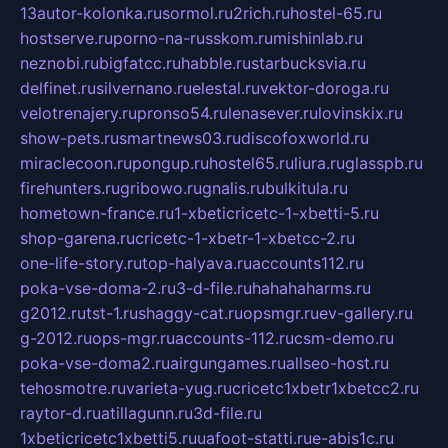
13autor-kolonka.ru
sormol.ru
2rich.ru
hostel-65.ru
hostserve.ru
porno-na-russkom.ru
mishinlab.ru
neznobi.ru
bigfatcc.ru
habble.ru
starbucksvia.ru
delfinet.ru
silvernano.ru
elestal.ru
vektor-doroga.ru
velotrenajery.ru
pronso54.ru
lenasever.ru
lovinskix.ru
show-pets.ru
smartnews03.ru
discofoxworld.ru
miraclecoon.ru
pongup.ru
hostel65.ru
liura.ru
glasspb.ru
firehunters.ru
gribowo.ru
gnalis.ru
bulkitula.ru
hometown-france.ru
1-xbeticricetc-1-xbetti-5.ru
shop-garena.ru
cricetc-1-xbetr-1-xbetcc-2.ru
one-life-story.ru
top-halyava.ru
accounts112.ru
poka-vse-doma-2.ru
3-d-file.ru
hahahaharms.ru
g2012.ru
tst-1.ru
shaggy-cat.ru
opsmgr.ru
ev-gallery.ru
g-2012.ru
ops-mgr.ru
accounts-112.ru
csm-demo.ru
poka-vse-doma2.ru
airgungames.ru
allseo-host.ru
tehosmotre.ru
varieta-yug.ru
cricetc1xbetr1xbetcc2.ru
raytor-d.ru
atillagunn.ru
3d-file.ru
1xbeticricetc1xbetti5.ru
uafoot-statti.ru
e-abis1c.ru