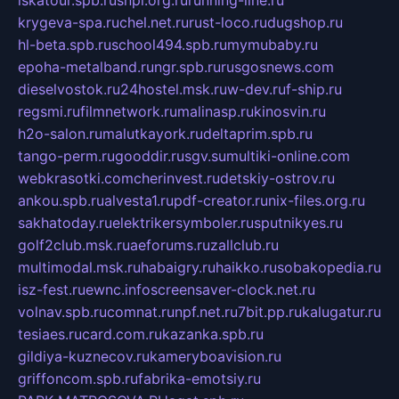
iskatour.spb.ru
snpi.org.ru
running-line.ru
krygeva-spa.ru
chel.net.ru
rust-loco.ru
dugshop.ru
hl-beta.spb.ru
school494.spb.ru
mymubaby.ru
epoha-metalband.ru
ngr.spb.ru
rusgosnews.com
dieselvostok.ru
24hostel.msk.ru
w-dev.ru
f-ship.ru
regsmi.ru
filmnetwork.ru
malinasp.ru
kinosvin.ru
h2o-salon.ru
malutkayork.ru
deltaprim.spb.ru
tango-perm.ru
gooddir.ru
sgv.su
multiki-online.com
webkrasotki.com
cherinvest.ru
detskiy-ostrov.ru
ankou.spb.ru
alvesta1.ru
pdf-creator.ru
nix-files.org.ru
sakhatoday.ru
elektrikersymboler.ru
sputnikyes.ru
golf2club.msk.ru
aeforums.ru
zallclub.ru
multimodal.msk.ru
habaigry.ru
haikko.ru
sobakopedia.ru
isz-fest.ru
ewnc.info
screensaver-clock.net.ru
volnav.spb.ru
comnat.ru
npf.net.ru
7bit.pp.ru
kalugatur.ru
tesiaes.ru
card.com.ru
kazanka.spb.ru
gildiya-kuznecov.ru
kameryboavision.ru
griffoncom.spb.ru
fabrika-emotsiy.ru