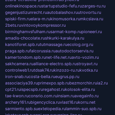
onlinekinospace.ru
startupstudio-fefu.ru
zarges-ru.ru
gegenjustizunrecht.ru
autobalashov.ru
utrovortu.ru
spiski-firm.ru
elara-m.ru
kinomusorka.ru
mkcslava.ru
2bets.ru
vintovoykompressor.ru
birminghamvsfulham.ru
sarmat-komp.ru
pioneeri.ru
amadis-chocolate.ru
shkurki-karakulya.ru
kanotiforet.spb.ru
tutmassage.ru
ecolog.org.ru
praga.spb.ru
falcorussia.ru
autodoctorservis.ru
kamertondom.spb.ru
net-life.net.ru
avto-vozim.ru
sakhcamera.ru
alliance-electro.spb.ru
stroyavt.ru
controlweb1.ru
tdsak74.ru
kinzozo-ru.ru
kvotka.ru
iron-snab.ru
costa-bella.ru
eugrus.pp.ru
associaciya39.ru
primexpo.spb.ru
bezmorchin.ru
ia2.ru
cpt21.ru
ispecspb.ru
regahost.ru
kolosok-elita.ru
tae-kwon.ru
consrio.com.ru
insiam.ru
avegainfo.ru
archery161.ru
bigencyclica.ru
vlast16.ru
korru.net
sarmiento.spb.su
extelopedia.ru
lammin-suo.spb.ru