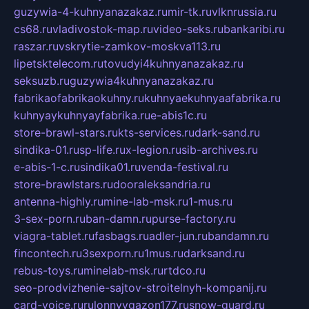
guzywia-4-kuhnyanazakaz.ru
mir-tk.ru
vlknrussia.ru
cs68.ru
vladivostok-map.ru
video-seks.ru
bankaribi.ru
raszar.ru
vskrytie-zamkov-moskva113.ru
lipetsktelecom.ru
tovudyi4kuhnyanazakaz.ru
seksuzb.ru
guzywia4kuhnyanazakaz.ru
fabrikaofabrikaokuhny.ru
kuhnyaekuhnyaafabrika.ru
kuhnyaykuhnyayfabrika.ru
e-abis1c.ru
store-brawl-stars.ru
kts-services.ru
dark-sand.ru
sindika-01.ru
sp-life.ru
x-legion.ru
sib-archives.ru
e-abis-1-c.ru
sindika01.ru
venda-festival.ru
store-brawlstars.ru
dooraleksandria.ru
antenna-highly.ru
mine-lab-msk.ru
1-mus.ru
3-sex-porn.ru
ban-damn.ru
purse-factory.ru
viagra-tablet.ru
fasbags.ru
adler-jun.ru
bandamn.ru
fincontech.ru
3sexporn.ru
1mus.ru
darksand.ru
rebus-toys.ru
minelab-msk.ru
rtdco.ru
seo-prodvizhenie-sajtov-stroitelnyh-kompanij.ru
card-voice.ru
rulonnyygazon177.ru
snow-guard.ru