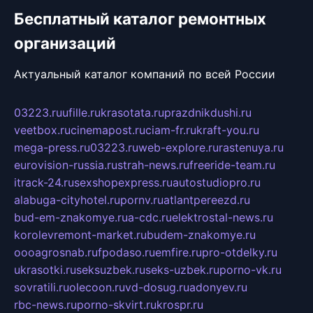
Бесплатный каталог ремонтных
организаций
Актуальный каталог компаний по всей России
03223.ru
ufille.ru
krasotata.ru
prazdnikdushi.ru
veetbox.ru
cinemapost.ru
ciam-fr.ru
kraft-you.ru
mega-press.ru
03223.ru
web-explore.ru
rastenuya.ru
eurovision-russia.ru
strah-news.ru
freeride-team.ru
itrack-24.ru
sexshopexpress.ru
autostudiopro.ru
alabuga-cityhotel.ru
pornv.ru
atlantpereezd.ru
bud-em-znakomye.ru
a-cdc.ru
elektrostal-news.ru
korolevremont-market.ru
budem-znakomye.ru
oooagrosnab.ru
fpodaso.ru
emfire.ru
pro-otdelky.ru
ukrasotki.ru
seksuzbek.ru
seks-uzbek.ru
porno-vk.ru
sovratili.ru
olecoon.ru
vd-dosug.ru
adonyev.ru
rbc-news.ru
porno-skvirt.ru
krospr.ru