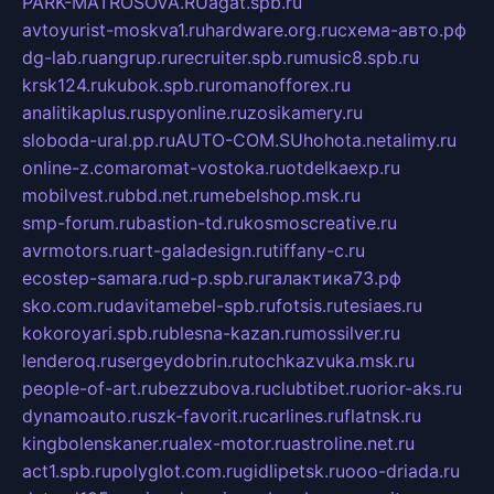
PARK-MATROSOVA.RU
agat.spb.ru
avtoyurist-moskva1.ru
hardware.org.ru
схема-авто.рф
dg-lab.ru
angrup.ru
recruiter.spb.ru
music8.spb.ru
krsk124.ru
kubok.spb.ru
romanofforex.ru
analitikaplus.ru
spyonline.ru
zosikamery.ru
sloboda-ural.pp.ru
AUTO-COM.SU
hohota.net
alimy.ru
online-z.com
aromat-vostoka.ru
otdelkaexp.ru
mobilvest.ru
bbd.net.ru
mebelshop.msk.ru
smp-forum.ru
bastion-td.ru
kosmoscreative.ru
avrmotors.ru
art-galadesign.ru
tiffany-c.ru
ecostep-samara.ru
d-p.spb.ru
галактика73.рф
sko.com.ru
davitamebel-spb.ru
fotsis.ru
tesiaes.ru
kokoroyari.spb.ru
blesna-kazan.ru
mossilver.ru
lenderoq.ru
sergeydobrin.ru
tochkazvuka.msk.ru
people-of-art.ru
bezzubova.ru
clubtibet.ru
orior-aks.ru
dynamoauto.ru
szk-favorit.ru
carlines.ru
flatnsk.ru
kingbolenskaner.ru
alex-motor.ru
astroline.net.ru
act1.spb.ru
polyglot.com.ru
gidlipetsk.ru
ooo-driada.ru