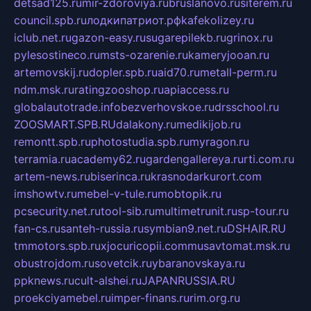
detsad125.ru
mir-zdoroviya.ru
bruslanovo.ru
siterem.ru
council.spb.ru
лодкипатриот.рф
kafekolizey.ru
iclub.net.ru
gazon-easy.ru
sugarepilekb.ru
grinox.ru
pylesostineco.ru
msts-ozarenie.ru
kameryjooan.ru
artemovskij.ru
dopler.spb.ru
aid70.ru
metall-perm.ru
ndm.msk.ru
ratingzooshop.ru
apiaccess.ru
globalautotrade.info
bezverhovskoe.ru
drsschool.ru
ZOOSMART.SPB.RU
dalakony.ru
medikijob.ru
remontt.spb.ru
photostudia.spb.ru
myragon.ru
terramia.ru
academy62.ru
gardengallereya.ru
rti.com.ru
artem-news.ru
biserinca.ru
krasnodarkurort.com
imshowtv.ru
mebel-v-tule.ru
mobtopik.ru
pcsecurity.net.ru
tool-sib.ru
multimetrunit.ru
sp-tour.ru
fan-cs.ru
santeh-russia.ru
symbian9.net.ru
DSHAIR.RU
tmmotors.spb.ru
xjocuricopii.com
musavtomat.msk.ru
obustrojdom.ru
sovetcik.ru
ybaranovskaya.ru
ppknews.ru
cult-alshei.ru
JAPANRUSSIA.RU
proekciyamebel.ru
imper-finans.ru
rim.org.ru