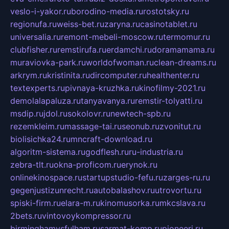
veslo-i-yakor.ru
borodino-media.ru
rostotsky.ru
regionufa.ru
weiss-bet.ru
zaryna.ru
casinotablet.ru
universalia.ru
remont-mebeli-moscow.ru
termomur.ru
clubfisher.ru
remstirufa.ru
erdamchi.ru
doramamama.ru
muraviovka-park.ru
worldofwoman.ru
clean-dreams.ru
arkrym.ru
kristinita.ru
dircomputer.ru
healthenter.ru
textexperts.ru
pivnaya-kruzhka.ru
kinofilmy-2021.ru
demolalapaluza.ru
tanyavanya.ru
remstir-tolyatti.ru
msdip.ru
jdol.ru
sokolovr.ru
newtech-spb.ru
rezemkleim.ru
massage-tai.ru
seonub.ru
zvonitut.ru
biolisichka24.ru
mncraft-download.ru
algoritm-sistema.ru
godflesh.ru
ru-industria.ru
zebra-tlt.ru
okna-proficom.ru
erynok.ru
onlinekinospace.ru
startupstudio-fefu.ru
zarges-ru.ru
gegenjustizunrecht.ru
autobalashov.ru
utrovortu.ru
spiski-firm.ru
elara-m.ru
kinomusorka.ru
mkcslava.ru
2bets.ru
vintovoykompressor.ru
birminghamvsfulham.ru
sarmat-komp.ru
pioneeri.ru