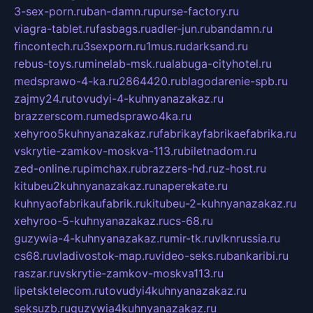
3-sex-porn.ru
ban-damn.ru
purse-factory.ru
viagra-tablet.ru
fasbags.ru
adler-jun.ru
bandamn.ru
fincontech.ru
3sexporn.ru
1mus.ru
darksand.ru
rebus-toys.ru
minelab-msk.ru
alabuga-cityhotel.ru
medsprawo-4-ka.ru
2864420.ru
blagodarenie-spb.ru
zajmy24.ru
tovudyi-4-kuhnyanazakaz.ru
brazzerscom.ru
medsprawo4ka.ru
xehyroo5kuhnyanazakaz.ru
fabrikayfabrikaefabrika.ru
vskrytie-zamkov-moskva-113.ru
biletnadom.ru
zed-online.ru
pimchax.ru
brazzers-hd.ru
z-host.ru
kitubeu2kuhnyanazakaz.ru
naperekate.ru
kuhnyaofabrikaufabrik.ru
kitubeu-2-kuhnyanazakaz.ru
xehyroo-5-kuhnyanazakaz.ru
cs-68.ru
guzywia-4-kuhnyanazakaz.ru
mir-tk.ru
vlknrussia.ru
cs68.ru
vladivostok-map.ru
video-seks.ru
bankaribi.ru
raszar.ru
vskrytie-zamkov-moskva113.ru
lipetsktelecom.ru
tovudyi4kuhnyanazakaz.ru
seksuzb.ru
guzywia4kuhnyanazakaz.ru