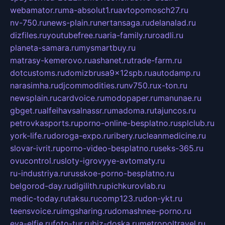
webamator.ru
ma-absolut1.ru
avtopomosch27.ru
nv-750.ru
news-plain.ru
nertansaga.ru
delanalad.ru
dizfiles.ru
youtubefree.ru
aria-family.ru
roadli.ru
planeta-samara.ru
mysmartbuy.ru
matrasy-kemerovo.ru
ashanet.ru
trade-farm.ru
dotcustoms.ru
domizbrusa9x12spb.ru
autodamp.ru
narasimha.ru
djcommodities.ru
nv750.ru
x-ton.ru
newsplain.ru
cardvoice.ru
modopaper.ru
manunae.ru
gbget.ru
alfeihavsalnassr.ru
madoma.ru
tajuncos.ru
petrovkasports.ru
porno-online-besplatno.ru
splclub.ru
york-life.ru
doroga-expo.ru
ribery.ru
cleanmedicine.ru
slovar-ivrit.ru
porno-video-besplatno.ru
seks-365.ru
ovucontrol.ru
sloty-igrovyye-avtomaty.ru
ru-industriya.ru
russkoe-porno-besplatno.ru
belgorod-day.ru
digilith.ru
pichkurovlab.ru
medic-today.ru
taksu.ru
comp123.ru
don-ykt.ru
teensvoice.ru
imgsharing.ru
domashnee-porno.ru
eva-elfie.ru
foto-tur.ru
biz-doska.ru
metropoltravel.ru