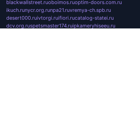
blackwallstreet.ru
oboimos.ru
optim-doors.com.ru
ikuch.ru
nycr.org.ru
npa21.ru
vremya-ch.spb.ru
desert000.ru
ivtorgi.ru
ifiori.ru
catalog-statei.ru
dcv.org.ru
spetsmaster174.ru
ipkameryhiseeu.ru
dum26.ru
ruspol.spb.ru
fr-opendp.ru
kam-solnyshko.ru
cheyenne-arapaho.ru
sevzapmetal.spb.ru
ted-lapidus.spb.ru
parasite-eliminator.ru
sigma-complete.ru
modernworld.ru
dama-moda.ru
eholot-group.ru
sk-nvkz.ru
DRONGOLD.RU
democratia2.ru
i-farmer.ru
mass-sport.org
jablonex.spb.ru
bookmess.ru
linkword.ru
refineua.com.ru
cs-spec.net.ru
altay-mebel.ru
DNK-THEATRE.RU
mechaniks.spb.ru
ipcamtechage.ru
skosta.ru
a-sun.ru
stroy-ldsp.ru
snowlands.org.ru
childrensshoes.ru
mrlizzy.ru
mebelsofiakrd.ru
bulizhenko.ru
rumantick.net.ru
mtszerno.ru
daily-fishing.ru
glushiteli-v-spb.ru
megasat.org.ru
localization.net.ru
flyingfish.pp.ru
ds5teremok.ru