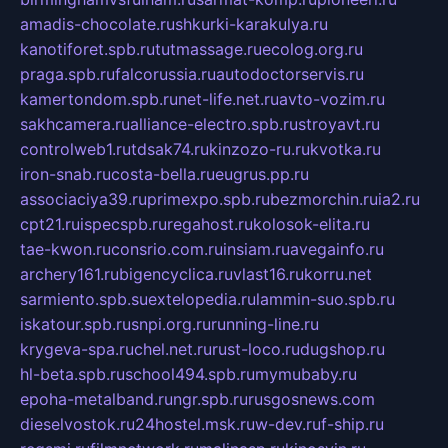
amadis-chocolate.ru
shkurki-karakulya.ru
kanotiforet.spb.ru
tutmassage.ru
ecolog.org.ru
praga.spb.ru
falcorussia.ru
autodoctorservis.ru
kamertondom.spb.ru
net-life.net.ru
avto-vozim.ru
sakhcamera.ru
alliance-electro.spb.ru
stroyavt.ru
controlweb1.ru
tdsak74.ru
kinzozo-ru.ru
kvotka.ru
iron-snab.ru
costa-bella.ru
eugrus.pp.ru
associaciya39.ru
primexpo.spb.ru
bezmorchin.ru
ia2.ru
cpt21.ru
ispecspb.ru
regahost.ru
kolosok-elita.ru
tae-kwon.ru
consrio.com.ru
insiam.ru
avegainfo.ru
archery161.ru
bigencyclica.ru
vlast16.ru
korru.net
sarmiento.spb.su
extelopedia.ru
lammin-suo.spb.ru
iskatour.spb.ru
snpi.org.ru
running-line.ru
krygeva-spa.ru
chel.net.ru
rust-loco.ru
dugshop.ru
hl-beta.spb.ru
school494.spb.ru
mymubaby.ru
epoha-metalband.ru
ngr.spb.ru
rusgosnews.com
dieselvostok.ru
24hostel.msk.ru
w-dev.ru
f-ship.ru