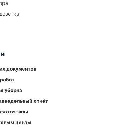
ора
одсветка
ми
их документов
 работ
ая уборка
женедельный отчёт
 фотоэтапы
птовым ценам