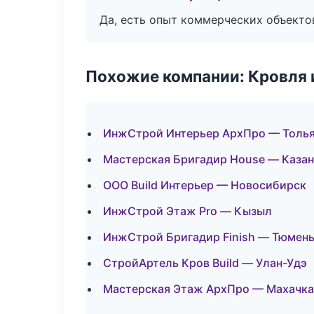
Да, есть опыт коммерческих объекто
Похожие компании: Кровля 
ИнжСтрой Интерьер АрхПро — Толь
Мастерская Бригадир House — Казан
ООО Build Интерьер — Новосибирск
ИнжСтрой Этаж Pro — Кызыл
ИнжСтрой Бригадир Finish — Тюмен
СтройАртель Кров Build — Улан-Удэ
Мастерская Этаж АрхПро — Махачк