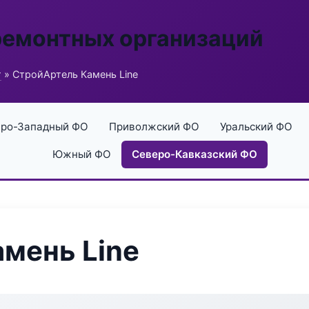
ремонтных организаций
г
» СтройАртель Камень Line
ро-Западный ФО
Приволжский ФО
Уральский ФО
Южный ФО
Северо-Кавказский ФО
мень Line