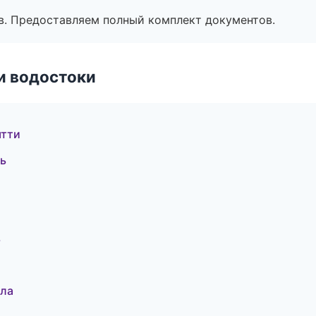
в. Предоставляем полный комплект документов.
и водостоки
ятти
ь
ь
ала