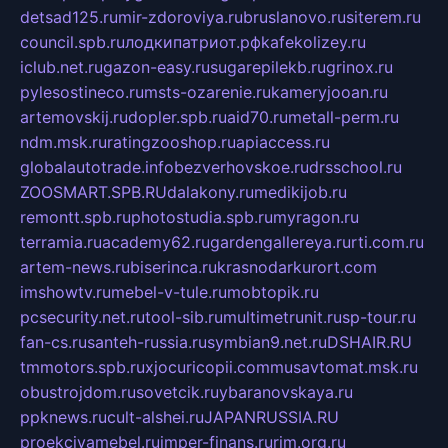
detsad125.ru
mir-zdoroviya.ru
bruslanovo.ru
siterem.ru
council.spb.ru
лодкипатриот.рф
kafekolizey.ru
iclub.net.ru
gazon-easy.ru
sugarepilekb.ru
grinox.ru
pylesostineco.ru
msts-ozarenie.ru
kameryjooan.ru
artemovskij.ru
dopler.spb.ru
aid70.ru
metall-perm.ru
ndm.msk.ru
ratingzooshop.ru
apiaccess.ru
globalautotrade.info
bezverhovskoe.ru
drsschool.ru
ZOOSMART.SPB.RU
dalakony.ru
medikijob.ru
remontt.spb.ru
photostudia.spb.ru
myragon.ru
terramia.ru
academy62.ru
gardengallereya.ru
rti.com.ru
artem-news.ru
biserinca.ru
krasnodarkurort.com
imshowtv.ru
mebel-v-tule.ru
mobtopik.ru
pcsecurity.net.ru
tool-sib.ru
multimetrunit.ru
sp-tour.ru
fan-cs.ru
santeh-russia.ru
symbian9.net.ru
DSHAIR.RU
tmmotors.spb.ru
xjocuricopii.com
musavtomat.msk.ru
obustrojdom.ru
sovetcik.ru
ybaranovskaya.ru
ppknews.ru
cult-alshei.ru
JAPANRUSSIA.RU
proekciyamebel.ru
imper-finans.ru
rim.org.ru