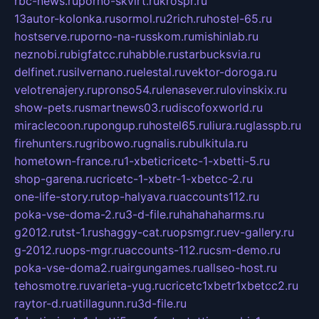
rbc-news.ru
porno-skvirt.ru
krospr.ru
13autor-kolonka.ru
sormol.ru
2rich.ru
hostel-65.ru
hostserve.ru
porno-na-russkom.ru
mishinlab.ru
neznobi.ru
bigfatcc.ru
habble.ru
starbucksvia.ru
delfinet.ru
silvernano.ru
elestal.ru
vektor-doroga.ru
velotrenajery.ru
pronso54.ru
lenasever.ru
lovinskix.ru
show-pets.ru
smartnews03.ru
discofoxworld.ru
miraclecoon.ru
pongup.ru
hostel65.ru
liura.ru
glasspb.ru
firehunters.ru
gribowo.ru
gnalis.ru
bulkitula.ru
hometown-france.ru
1-xbeticricetc-1-xbetti-5.ru
shop-garena.ru
cricetc-1-xbetr-1-xbetcc-2.ru
one-life-story.ru
top-halyava.ru
accounts112.ru
poka-vse-doma-2.ru
3-d-file.ru
hahahaharms.ru
g2012.ru
tst-1.ru
shaggy-cat.ru
opsmgr.ru
ev-gallery.ru
g-2012.ru
ops-mgr.ru
accounts-112.ru
csm-demo.ru
poka-vse-doma2.ru
airgungames.ru
allseo-host.ru
tehosmotre.ru
varieta-yug.ru
cricetc1xbetr1xbetcc2.ru
raytor-d.ru
atillagunn.ru
3d-file.ru