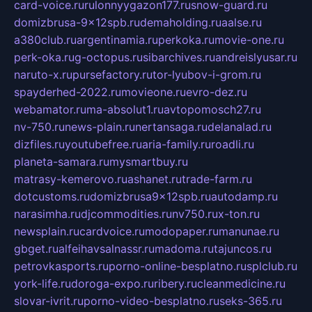
card-voice.ru
rulonnyygazon177.ru
snow-guard.ru
domizbrusa-9x12spb.ru
demaholding.ru
aalse.ru
a380club.ru
argentinamia.ru
perkoka.ru
movie-one.ru
perk-oka.ru
g-octopus.ru
sibarchives.ru
andreislyusar.ru
naruto-x.ru
pursefactory.ru
tor-lyubov-i-grom.ru
spayderhed-2022.ru
movieone.ru
evro-dez.ru
webamator.ru
ma-absolut1.ru
avtopomosch27.ru
nv-750.ru
news-plain.ru
nertansaga.ru
delanalad.ru
dizfiles.ru
youtubefree.ru
aria-family.ru
roadli.ru
planeta-samara.ru
mysmartbuy.ru
matrasy-kemerovo.ru
ashanet.ru
trade-farm.ru
dotcustoms.ru
domizbrusa9x12spb.ru
autodamp.ru
narasimha.ru
djcommodities.ru
nv750.ru
x-ton.ru
newsplain.ru
cardvoice.ru
modopaper.ru
manunae.ru
gbget.ru
alfeihavsalnassr.ru
madoma.ru
tajuncos.ru
petrovkasports.ru
porno-online-besplatno.ru
splclub.ru
york-life.ru
doroga-expo.ru
ribery.ru
cleanmedicine.ru
slovar-ivrit.ru
porno-video-besplatno.ru
seks-365.ru