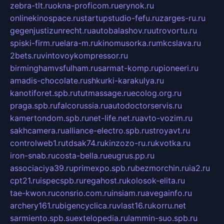
zebra-tlt.ru
okna-proficom.ru
erynok.ru
onlinekinospace.ru
startupstudio-fefu.ru
zarges-ru.ru
gegenjustizunrecht.ru
autobalashov.ru
utrovortu.ru
spiski-firm.ru
elara-m.ru
kinomusorka.ru
mkcslava.ru
2bets.ru
vintovoykompressor.ru
birminghamvsfulham.ru
sarmat-komp.ru
pioneeri.ru
amadis-chocolate.ru
shkurki-karakulya.ru
kanotiforet.spb.ru
tutmassage.ru
ecolog.org.ru
praga.spb.ru
falcorussia.ru
autodoctorservis.ru
kamertondom.spb.ru
net-life.net.ru
avto-vozim.ru
sakhcamera.ru
alliance-electro.spb.ru
stroyavt.ru
controlweb1.ru
tdsak74.ru
kinzozo-ru.ru
kvotka.ru
iron-snab.ru
costa-bella.ru
eugrus.pp.ru
associaciya39.ru
primexpo.spb.ru
bezmorchin.ru
ia2.ru
cpt21.ru
ispecspb.ru
regahost.ru
kolosok-elita.ru
tae-kwon.ru
consrio.com.ru
insiam.ru
avegainfo.ru
archery161.ru
bigencyclica.ru
vlast16.ru
korru.net
sarmiento.spb.su
extelopedia.ru
lammin-suo.spb.ru