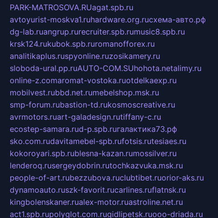
PARK-MATROSOVA.RU
agat.spb.ru
avtoyurist-moskva1.ru
hardware.org.ru
схема-авто.рф
dg-lab.ru
angrup.ru
recruiter.spb.ru
music8.spb.ru
krsk124.ru
kubok.spb.ru
romanofforex.ru
analitikaplus.ru
spyonline.ru
zosikamery.ru
sloboda-ural.pp.ru
AUTO-COM.SU
hohota.net
alimy.ru
online-z.com
aromat-vostoka.ru
otdelkaexp.ru
mobilvest.ru
bbd.net.ru
mebelshop.msk.ru
smp-forum.ru
bastion-td.ru
kosmoscreative.ru
avrmotors.ru
art-galadesign.ru
tiffany-c.ru
ecostep-samara.ru
d-p.spb.ru
галактика73.рф
sko.com.ru
davitamebel-spb.ru
fotsis.ru
tesiaes.ru
kokoroyari.spb.ru
blesna-kazan.ru
mossilver.ru
lenderoq.ru
sergeydobrin.ru
tochkazvuka.msk.ru
people-of-art.ru
bezzubova.ru
clubtibet.ru
orior-aks.ru
dynamoauto.ru
szk-favorit.ru
carlines.ru
flatnsk.ru
kingbolenskaner.ru
alex-motor.ru
astroline.net.ru
act1.spb.ru
polyglot.com.ru
gidlipetsk.ru
ooo-driada.ru