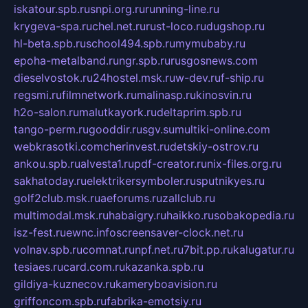
iskatour.spb.ru
snpi.org.ru
running-line.ru
krygeva-spa.ru
chel.net.ru
rust-loco.ru
dugshop.ru
hl-beta.spb.ru
school494.spb.ru
mymubaby.ru
epoha-metalband.ru
ngr.spb.ru
rusgosnews.com
dieselvostok.ru
24hostel.msk.ru
w-dev.ru
f-ship.ru
regsmi.ru
filmnetwork.ru
malinasp.ru
kinosvin.ru
h2o-salon.ru
malutkayork.ru
deltaprim.spb.ru
tango-perm.ru
gooddir.ru
sgv.su
multiki-online.com
webkrasotki.com
cherinvest.ru
detskiy-ostrov.ru
ankou.spb.ru
alvesta1.ru
pdf-creator.ru
nix-files.org.ru
sakhatoday.ru
elektrikersymboler.ru
sputnikyes.ru
golf2club.msk.ru
aeforums.ru
zallclub.ru
multimodal.msk.ru
habaigry.ru
haikko.ru
sobakopedia.ru
isz-fest.ru
ewnc.info
screensaver-clock.net.ru
volnav.spb.ru
comnat.ru
npf.net.ru
7bit.pp.ru
kalugatur.ru
tesiaes.ru
card.com.ru
kazanka.spb.ru
gildiya-kuznecov.ru
kameryboavision.ru
griffoncom.spb.ru
fabrika-emotsiy.ru