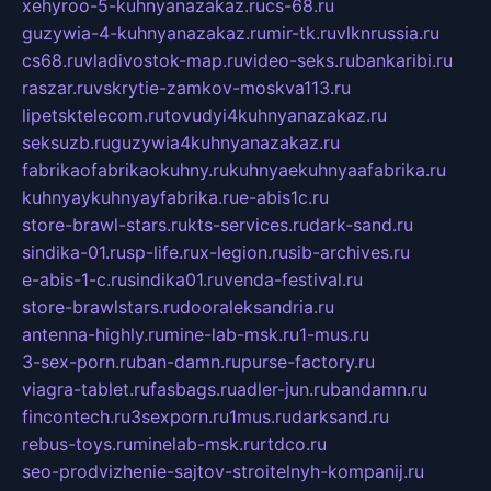
xehyroo-5-kuhnyanazakaz.ru
cs-68.ru
guzywia-4-kuhnyanazakaz.ru
mir-tk.ru
vlknrussia.ru
cs68.ru
vladivostok-map.ru
video-seks.ru
bankaribi.ru
raszar.ru
vskrytie-zamkov-moskva113.ru
lipetsktelecom.ru
tovudyi4kuhnyanazakaz.ru
seksuzb.ru
guzywia4kuhnyanazakaz.ru
fabrikaofabrikaokuhny.ru
kuhnyaekuhnyaafabrika.ru
kuhnyaykuhnyayfabrika.ru
e-abis1c.ru
store-brawl-stars.ru
kts-services.ru
dark-sand.ru
sindika-01.ru
sp-life.ru
x-legion.ru
sib-archives.ru
e-abis-1-c.ru
sindika01.ru
venda-festival.ru
store-brawlstars.ru
dooraleksandria.ru
antenna-highly.ru
mine-lab-msk.ru
1-mus.ru
3-sex-porn.ru
ban-damn.ru
purse-factory.ru
viagra-tablet.ru
fasbags.ru
adler-jun.ru
bandamn.ru
fincontech.ru
3sexporn.ru
1mus.ru
darksand.ru
rebus-toys.ru
minelab-msk.ru
rtdco.ru
seo-prodvizhenie-sajtov-stroitelnyh-kompanij.ru