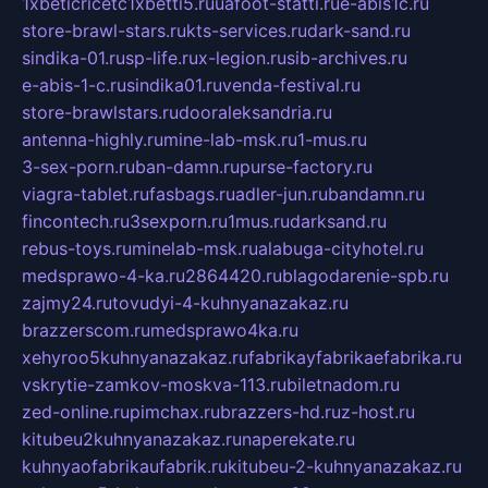
1xbeticricetc1xbetti5.ru
uafoot-statti.ru
e-abis1c.ru
store-brawl-stars.ru
kts-services.ru
dark-sand.ru
sindika-01.ru
sp-life.ru
x-legion.ru
sib-archives.ru
e-abis-1-c.ru
sindika01.ru
venda-festival.ru
store-brawlstars.ru
dooraleksandria.ru
antenna-highly.ru
mine-lab-msk.ru
1-mus.ru
3-sex-porn.ru
ban-damn.ru
purse-factory.ru
viagra-tablet.ru
fasbags.ru
adler-jun.ru
bandamn.ru
fincontech.ru
3sexporn.ru
1mus.ru
darksand.ru
rebus-toys.ru
minelab-msk.ru
alabuga-cityhotel.ru
medsprawo-4-ka.ru
2864420.ru
blagodarenie-spb.ru
zajmy24.ru
tovudyi-4-kuhnyanazakaz.ru
brazzerscom.ru
medsprawo4ka.ru
xehyroo5kuhnyanazakaz.ru
fabrikayfabrikaefabrika.ru
vskrytie-zamkov-moskva-113.ru
biletnadom.ru
zed-online.ru
pimchax.ru
brazzers-hd.ru
z-host.ru
kitubeu2kuhnyanazakaz.ru
naperekate.ru
kuhnyaofabrikaufabrik.ru
kitubeu-2-kuhnyanazakaz.ru