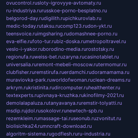
ovucontrol.ru
sloty-igrovyye-avtomaty.ru
ru-industriya.ru
russkoe-porno-besplatno.ru
belgorod-day.ru
digilith.ru
pichkurovlab.ru
medic-today.ru
taksu.ru
comp123.ru
don-ykt.ru
teensvoice.ru
imgsharing.ru
domashnee-porno.ru
eva-elfie.ru
foto-tur.ru
biz-doska.ru
metropoltravel.ru
veslo-i-yakor.ru
borodino-media.ru
rostotsky.ru
regionufa.ru
weiss-bet.ru
zaryna.ru
casinotablet.ru
universalia.ru
remont-mebeli-moscow.ru
termomur.ru
clubfisher.ru
remstirufa.ru
erdamchi.ru
doramamama.ru
muraviovka-park.ru
worldofwoman.ru
clean-dreams.ru
arkrym.ru
kristinita.ru
dircomputer.ru
healthenter.ru
textexperts.ru
pivnaya-kruzhka.ru
kinofilmy-2021.ru
demolalapaluza.ru
tanyavanya.ru
remstir-tolyatti.ru
msdip.ru
jdol.ru
sokolovr.ru
newtech-spb.ru
rezemkleim.ru
massage-tai.ru
seonub.ru
zvonitut.ru
biolisichka24.ru
mncraft-download.ru
algoritm-sistema.ru
godflesh.ru
ru-industria.ru