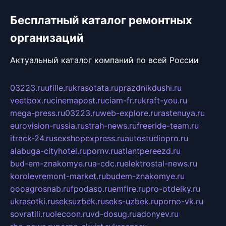
Бесплатный каталог ремонтных
организаций
Актуальный каталог компаний по всей России
03223.ru
ufille.ru
krasotata.ru
prazdnikdushi.ru
veetbox.ru
cinemapost.ru
ciam-fr.ru
kraft-you.ru
mega-press.ru
03223.ru
web-explore.ru
rastenuya.ru
eurovision-russia.ru
strah-news.ru
freeride-team.ru
itrack-24.ru
sexshopexpress.ru
autostudiopro.ru
alabuga-cityhotel.ru
pornv.ru
atlantpereezd.ru
bud-em-znakomye.ru
a-cdc.ru
elektrostal-news.ru
korolevremont-market.ru
budem-znakomye.ru
oooagrosnab.ru
fpodaso.ru
emfire.ru
pro-otdelky.ru
ukrasotki.ru
seksuzbek.ru
seks-uzbek.ru
porno-vk.ru
sovratili.ru
olecoon.ru
vd-dosug.ru
adonyev.ru