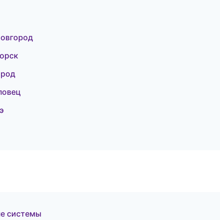
Новгород
горск
ород
повец
э
е системы