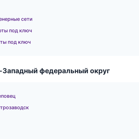
енерные сети
оты под ключ
ты под ключ
о-Западный федеральный округ
еповец
трозаводск