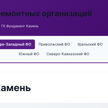
ремонтных организаций
 ГК Фундамент Камень
ро-Западный ФО
Приволжский ФО
Уральский ФО
Южный ФО
Северо-Кавказский ФО
Камень