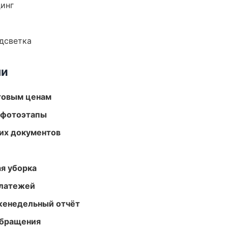
динг
одсветка
ми
птовым ценам
 фотоэтапы
их документов
ая уборка
платежей
женедельный отчёт
обращения