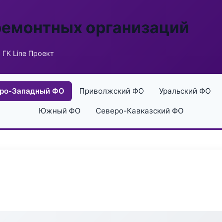
ремонтных организаций
 ГК Line Проект
ро-Западный ФО
Приволжский ФО
Уральский ФО
Южный ФО
Северо-Кавказский ФО