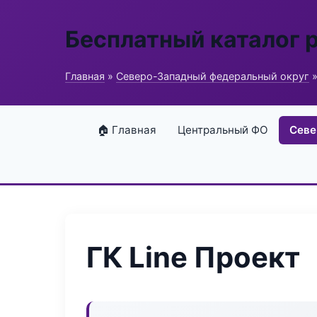
Бесплатный каталог 
Главная
»
Северо-Западный федеральный округ
»
🏠 Главная
Центральный ФО
Севе
ГК Line Проект