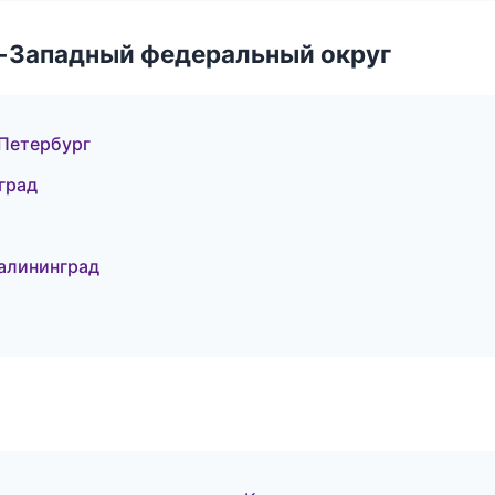
о-Западный федеральный округ
-Петербург
град
алининград