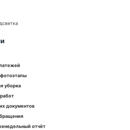
одсветка
ми
платежей
 фотоэтапы
ая уборка
 работ
их документов
обращения
женедельный отчёт