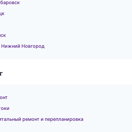
абаровск
цк
нск
— Нижний Новгород
г
онт
токи
итальный ремонт и перепланировка