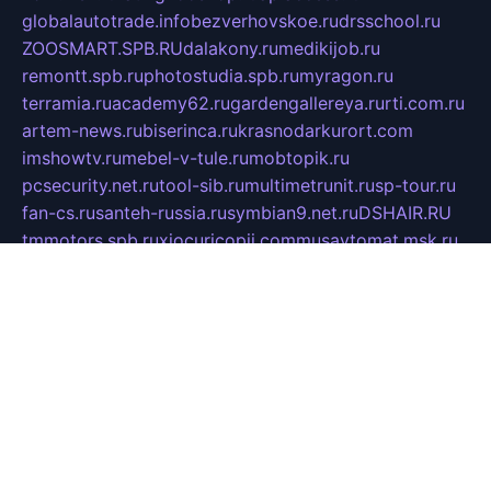
globalautotrade.info
bezverhovskoe.ru
drsschool.ru
ZOOSMART.SPB.RU
dalakony.ru
medikijob.ru
remontt.spb.ru
photostudia.spb.ru
myragon.ru
terramia.ru
academy62.ru
gardengallereya.ru
rti.com.ru
artem-news.ru
biserinca.ru
krasnodarkurort.com
imshowtv.ru
mebel-v-tule.ru
mobtopik.ru
pcsecurity.net.ru
tool-sib.ru
multimetrunit.ru
sp-tour.ru
fan-cs.ru
santeh-russia.ru
symbian9.net.ru
DSHAIR.RU
tmmotors.spb.ru
xjocuricopii.com
musavtomat.msk.ru
obustrojdom.ru
sovetcik.ru
ybaranovskaya.ru
ppknews.ru
cult-alshei.ru
JAPANRUSSIA.RU
proekciyamebel.ru
imper-finans.ru
rim.org.ru
glamourai.ru
brassminus.ru
zabor-pro.ru
ftn.pp.ru
dorogoe58.ru
laimengpacker.ru
kuzova-zapchasti.ru
sageerp.ru
taxodrom.ru
dsrazvitie.ru
hardcity.net.ru
ratinghomegames.ru
topservice25.ru
gubernyan.ru
gtglasslined.ru
ii4.ru
tssport.spb.ru
andorra24.com
blackwallstreet.ru
oboimos.ru
optim-doors.com.ru