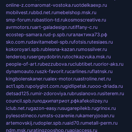
online-z.com
aromat-vostoka.ru
otdelkaexp.ru
mobilvest.ru
bbd.net.ru
mebelshop.msk.ru
smp-forum.ru
bastion-td.ru
kosmoscreative.ru
avrmotors.ru
art-galadesign.ru
tiffany-c.ru
ecostep-samara.ru
d-p.spb.ru
галактика73.рф
sko.com.ru
davitamebel-spb.ru
fotsis.ru
tesiaes.ru
kokoroyari.spb.ru
blesna-kazan.ru
mossilver.ru
lenderoq.ru
sergeydobrin.ru
tochkazvuka.msk.ru
people-of-art.ru
bezzubova.ru
clubtibet.ru
orior-aks.ru
dynamoauto.ru
szk-favorit.ru
carlines.ru
flatnsk.ru
kingbolenskaner.ru
alex-motor.ru
astroline.net.ru
act1.spb.ru
polyglot.com.ru
gidlipetsk.ru
ooo-driada.ru
detsad125.ru
mir-zdoroviya.ru
bruslanovo.ru
siterem.ru
council.spb.ru
лодкипатриот.рф
kafekolizey.ru
iclub.net.ru
gazon-easy.ru
sugarepilekb.ru
grinox.ru
pylesostineco.ru
msts-ozarenie.ru
kameryjooan.ru
artemovskij.ru
dopler.spb.ru
aid70.ru
metall-perm.ru
ndm.msk.ru
ratingzooshop.ru
apiaccess.ru