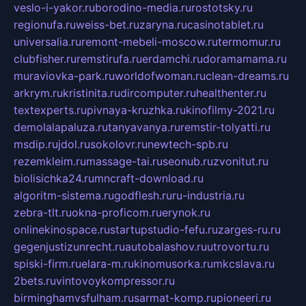
veslo-i-yakor.ru
borodino-media.ru
rostotsky.ru
regionufa.ru
weiss-bet.ru
zaryna.ru
casinotablet.ru
universalia.ru
remont-mebeli-moscow.ru
termomur.ru
clubfisher.ru
remstirufa.ru
erdamchi.ru
doramamama.ru
muraviovka-park.ru
worldofwoman.ru
clean-dreams.ru
arkrym.ru
kristinita.ru
dircomputer.ru
healthenter.ru
textexperts.ru
pivnaya-kruzhka.ru
kinofilmy-2021.ru
demolalapaluza.ru
tanyavanya.ru
remstir-tolyatti.ru
msdip.ru
jdol.ru
sokolovr.ru
newtech-spb.ru
rezemkleim.ru
massage-tai.ru
seonub.ru
zvonitut.ru
biolisichka24.ru
mncraft-download.ru
algoritm-sistema.ru
godflesh.ru
ru-industria.ru
zebra-tlt.ru
okna-proficom.ru
erynok.ru
onlinekinospace.ru
startupstudio-fefu.ru
zarges-ru.ru
gegenjustizunrecht.ru
autobalashov.ru
utrovortu.ru
spiski-firm.ru
elara-m.ru
kinomusorka.ru
mkcslava.ru
2bets.ru
vintovoykompressor.ru
birminghamvsfulham.ru
sarmat-komp.ru
pioneeri.ru