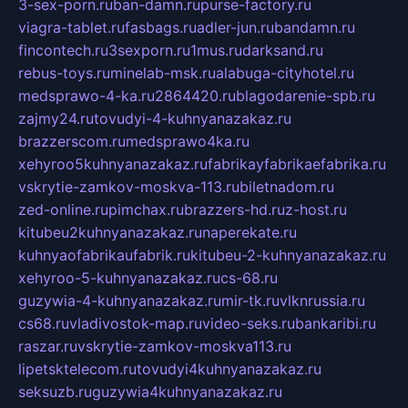
3-sex-porn.ru
ban-damn.ru
purse-factory.ru
viagra-tablet.ru
fasbags.ru
adler-jun.ru
bandamn.ru
fincontech.ru
3sexporn.ru
1mus.ru
darksand.ru
rebus-toys.ru
minelab-msk.ru
alabuga-cityhotel.ru
medsprawo-4-ka.ru
2864420.ru
blagodarenie-spb.ru
zajmy24.ru
tovudyi-4-kuhnyanazakaz.ru
brazzerscom.ru
medsprawo4ka.ru
xehyroo5kuhnyanazakaz.ru
fabrikayfabrikaefabrika.ru
vskrytie-zamkov-moskva-113.ru
biletnadom.ru
zed-online.ru
pimchax.ru
brazzers-hd.ru
z-host.ru
kitubeu2kuhnyanazakaz.ru
naperekate.ru
kuhnyaofabrikaufabrik.ru
kitubeu-2-kuhnyanazakaz.ru
xehyroo-5-kuhnyanazakaz.ru
cs-68.ru
guzywia-4-kuhnyanazakaz.ru
mir-tk.ru
vlknrussia.ru
cs68.ru
vladivostok-map.ru
video-seks.ru
bankaribi.ru
raszar.ru
vskrytie-zamkov-moskva113.ru
lipetsktelecom.ru
tovudyi4kuhnyanazakaz.ru
seksuzb.ru
guzywia4kuhnyanazakaz.ru