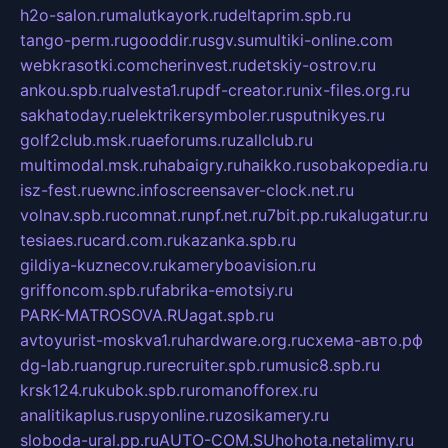
h2o-salon.ru
malutkayork.ru
deltaprim.spb.ru
tango-perm.ru
gooddir.ru
sgv.su
multiki-online.com
webkrasotki.com
cherinvest.ru
detskiy-ostrov.ru
ankou.spb.ru
alvesta1.ru
pdf-creator.ru
nix-files.org.ru
sakhatoday.ru
elektrikersymboler.ru
sputnikyes.ru
golf2club.msk.ru
aeforums.ru
zallclub.ru
multimodal.msk.ru
habaigry.ru
haikko.ru
sobakopedia.ru
isz-fest.ru
ewnc.info
screensaver-clock.net.ru
volnav.spb.ru
comnat.ru
npf.net.ru
7bit.pp.ru
kalugatur.ru
tesiaes.ru
card.com.ru
kazanka.spb.ru
gildiya-kuznecov.ru
kameryboavision.ru
griffoncom.spb.ru
fabrika-emotsiy.ru
PARK-MATROSOVA.RU
agat.spb.ru
avtoyurist-moskva1.ru
hardware.org.ru
схема-авто.рф
dg-lab.ru
angrup.ru
recruiter.spb.ru
music8.spb.ru
krsk124.ru
kubok.spb.ru
romanofforex.ru
analitikaplus.ru
spyonline.ru
zosikamery.ru
sloboda-ural.pp.ru
AUTO-COM.SU
hohota.net
alimy.ru