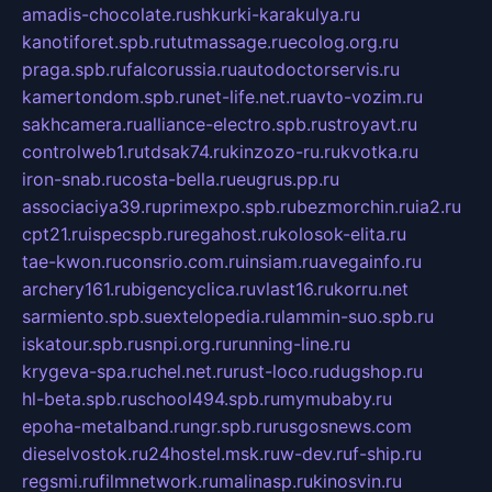
amadis-chocolate.ru
shkurki-karakulya.ru
kanotiforet.spb.ru
tutmassage.ru
ecolog.org.ru
praga.spb.ru
falcorussia.ru
autodoctorservis.ru
kamertondom.spb.ru
net-life.net.ru
avto-vozim.ru
sakhcamera.ru
alliance-electro.spb.ru
stroyavt.ru
controlweb1.ru
tdsak74.ru
kinzozo-ru.ru
kvotka.ru
iron-snab.ru
costa-bella.ru
eugrus.pp.ru
associaciya39.ru
primexpo.spb.ru
bezmorchin.ru
ia2.ru
cpt21.ru
ispecspb.ru
regahost.ru
kolosok-elita.ru
tae-kwon.ru
consrio.com.ru
insiam.ru
avegainfo.ru
archery161.ru
bigencyclica.ru
vlast16.ru
korru.net
sarmiento.spb.su
extelopedia.ru
lammin-suo.spb.ru
iskatour.spb.ru
snpi.org.ru
running-line.ru
krygeva-spa.ru
chel.net.ru
rust-loco.ru
dugshop.ru
hl-beta.spb.ru
school494.spb.ru
mymubaby.ru
epoha-metalband.ru
ngr.spb.ru
rusgosnews.com
dieselvostok.ru
24hostel.msk.ru
w-dev.ru
f-ship.ru
regsmi.ru
filmnetwork.ru
malinasp.ru
kinosvin.ru