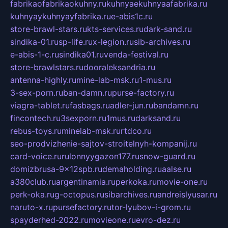
fabrikaofabrikaokuhny.ru
kuhnyaekuhnyaafabrika.ru
kuhnyaykuhnyayfabrika.ru
e-abis1c.ru
store-brawl-stars.ru
kts-services.ru
dark-sand.ru
sindika-01.ru
sp-life.ru
x-legion.ru
sib-archives.ru
e-abis-1-c.ru
sindika01.ru
venda-festival.ru
store-brawlstars.ru
dooraleksandria.ru
antenna-highly.ru
mine-lab-msk.ru
1-mus.ru
3-sex-porn.ru
ban-damn.ru
purse-factory.ru
viagra-tablet.ru
fasbags.ru
adler-jun.ru
bandamn.ru
fincontech.ru
3sexporn.ru
1mus.ru
darksand.ru
rebus-toys.ru
minelab-msk.ru
rtdco.ru
seo-prodvizhenie-sajtov-stroitelnyh-kompanij.ru
card-voice.ru
rulonnyygazon177.ru
snow-guard.ru
domizbrusa-9x12spb.ru
demaholding.ru
aalse.ru
a380club.ru
argentinamia.ru
perkoka.ru
movie-one.ru
perk-oka.ru
g-octopus.ru
sibarchives.ru
andreislyusar.ru
naruto-x.ru
pursefactory.ru
tor-lyubov-i-grom.ru
spayderhed-2022.ru
movieone.ru
evro-dez.ru