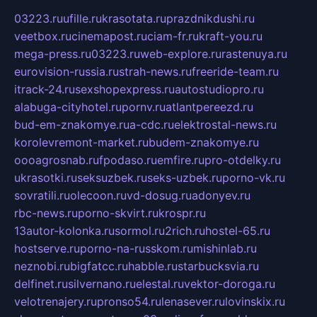
03223.ru
ufille.ru
krasotata.ru
prazdnikdushi.ru
veetbox.ru
cinemapost.ru
ciam-fr.ru
kraft-you.ru
mega-press.ru
03223.ru
web-explore.ru
rastenuya.ru
eurovision-russia.ru
strah-news.ru
freeride-team.ru
itrack-24.ru
sexshopexpress.ru
autostudiopro.ru
alabuga-cityhotel.ru
pornv.ru
atlantpereezd.ru
bud-em-znakomye.ru
a-cdc.ru
elektrostal-news.ru
korolevremont-market.ru
budem-znakomye.ru
oooagrosnab.ru
fpodaso.ru
emfire.ru
pro-otdelky.ru
ukrasotki.ru
seksuzbek.ru
seks-uzbek.ru
porno-vk.ru
sovratili.ru
olecoon.ru
vd-dosug.ru
adonyev.ru
rbc-news.ru
porno-skvirt.ru
krospr.ru
13autor-kolonka.ru
sormol.ru
2rich.ru
hostel-65.ru
hostserve.ru
porno-na-russkom.ru
mishinlab.ru
neznobi.ru
bigfatcc.ru
habble.ru
starbucksvia.ru
delfinet.ru
silvernano.ru
elestal.ru
vektor-doroga.ru
velotrenajery.ru
pronso54.ru
lenasever.ru
lovinskix.ru