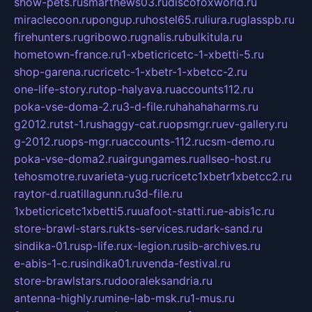
show-pets.ru
smartnews03.ru
discofoxworld.ru
miraclecoon.ru
pongup.ru
hostel65.ru
liura.ru
glasspb.ru
firehunters.ru
gribowo.ru
gnalis.ru
bulkitula.ru
hometown-france.ru
1-xbeticricetc-1-xbetti-5.ru
shop-garena.ru
cricetc-1-xbetr-1-xbetcc-2.ru
one-life-story.ru
top-halyava.ru
accounts112.ru
poka-vse-doma-2.ru
3-d-file.ru
hahahaharms.ru
g2012.ru
tst-1.ru
shaggy-cat.ru
opsmgr.ru
ev-gallery.ru
g-2012.ru
ops-mgr.ru
accounts-112.ru
csm-demo.ru
poka-vse-doma2.ru
airgungames.ru
allseo-host.ru
tehosmotre.ru
varieta-yug.ru
cricetc1xbetr1xbetcc2.ru
raytor-d.ru
atillagunn.ru
3d-file.ru
1xbeticricetc1xbetti5.ru
uafoot-statti.ru
e-abis1c.ru
store-brawl-stars.ru
kts-services.ru
dark-sand.ru
sindika-01.ru
sp-life.ru
x-legion.ru
sib-archives.ru
e-abis-1-c.ru
sindika01.ru
venda-festival.ru
store-brawlstars.ru
dooraleksandria.ru
antenna-highly.ru
mine-lab-msk.ru
1-mus.ru