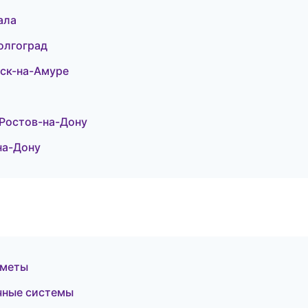
ала
олгоград
ск-на-Амуре
Ростов-на-Дону
на-Дону
сметы
чные системы