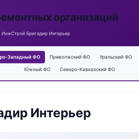
ремонтных организаций
 ИнжСтрой Бригадир Интерьер
ро-Западный ФО
Приволжский ФО
Уральский ФО
Южный ФО
Северо-Кавказский ФО
адир Интерьер