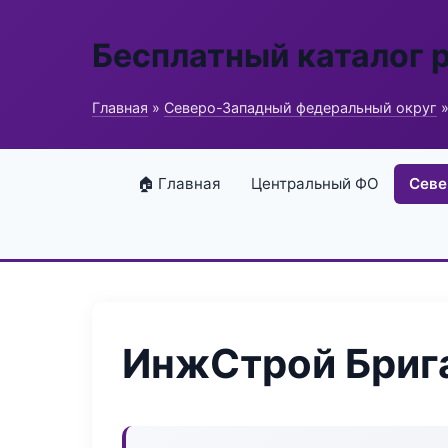
Бесплатный каталог 
Главная
»
Северо-Западный федеральный округ
»
🏠 Главная
Центральный ФО
Севе
ИнжСтрой Бриг