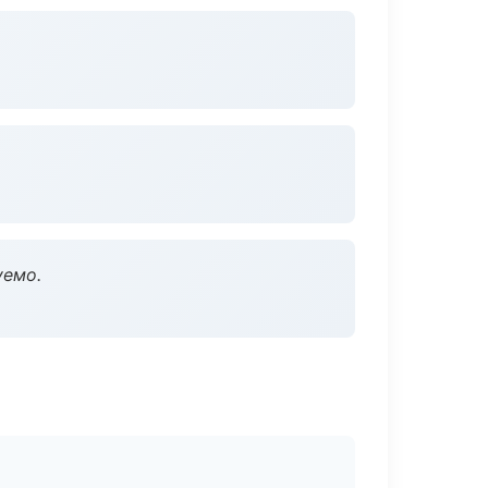
уемо.