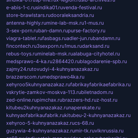
e-abis-1-c.ru
sindika01.ru
venda-festival.ru
store-brawlstars.ru
dooraleksandria.ru
antenna-highly.ru
mine-lab-msk.ru
1-mus.ru
3-sex-porn.ru
ban-damn.ru
purse-factory.ru
viagra-tablet.ru
fasbags.ru
adler-jun.ru
bandamn.ru
fincontech.ru
3sexporn.ru
1mus.ru
darksand.ru
rebus-toys.ru
minelab-msk.ru
alabuga-cityhotel.ru
medsprawo-4-ka.ru
2864420.ru
blagodarenie-spb.ru
zajmy24.ru
tovudyi-4-kuhnyanazakaz.ru
brazzerscom.ru
medsprawo4ka.ru
xehyroo5kuhnyanazakaz.ru
fabrikayfabrikaefabrika.ru
vskrytie-zamkov-moskva-113.ru
biletnadom.ru
zed-online.ru
pimchax.ru
brazzers-hd.ru
z-host.ru
kitubeu2kuhnyanazakaz.ru
naperekate.ru
kuhnyaofabrikaufabrik.ru
kitubeu-2-kuhnyanazakaz.ru
xehyroo-5-kuhnyanazakaz.ru
cs-68.ru
guzywia-4-kuhnyanazakaz.ru
mir-tk.ru
vlknrussia.ru