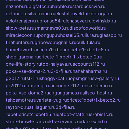
neznobi.ru
bigfatcc.ru
habble.ru
starbucksvia.ru
delfinet.ru
silvernano.ru
elestal.ru
vektor-doroga.ru
velotrenajery.ru
pronso54.ru
lenasever.ru
lovinskix.ru
show-pets.ru
smartnews03.ru
discofoxworld.ru
miraclecoon.ru
pongup.ru
hostel65.ru
liura.ru
glasspb.ru
firehunters.ru
gribowo.ru
gnalis.ru
bulkitula.ru
hometown-france.ru
1-xbeticricetc-1-xbetti-5.ru
shop-garena.ru
cricetc-1-xbetr-1-xbetcc-2.ru
one-life-story.ru
top-halyava.ru
accounts112.ru
poka-vse-doma-2.ru
3-d-file.ru
hahahaharms.ru
g2012.ru
tst-1.ru
shaggy-cat.ru
opsmgr.ru
ev-gallery.ru
g-2012.ru
ops-mgr.ru
accounts-112.ru
csm-demo.ru
poka-vse-doma2.ru
airgungames.ru
allseo-host.ru
tehosmotre.ru
varieta-yug.ru
cricetc1xbetr1xbetcc2.ru
raytor-d.ru
atillagunn.ru
3d-file.ru
1xbeticricetc1xbetti5.ru
uafoot-statti.ru
e-abis1c.ru
store-brawl-stars.ru
kts-services.ru
dark-sand.ru
sindika-01.ru
sp-life.ru
x-legion.ru
sib-archives.ru