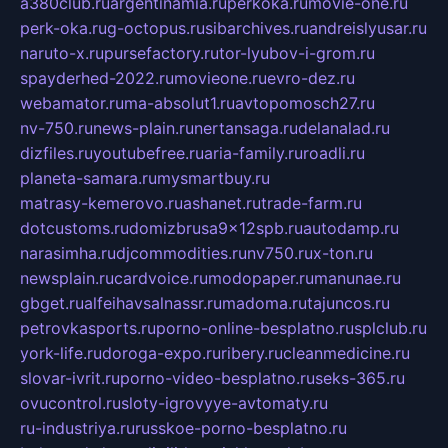
a380club.ru
argentinamia.ru
perkoka.ru
movie-one.ru
perk-oka.ru
g-octopus.ru
sibarchives.ru
andreislyusar.ru
naruto-x.ru
pursefactory.ru
tor-lyubov-i-grom.ru
spayderhed-2022.ru
movieone.ru
evro-dez.ru
webamator.ru
ma-absolut1.ru
avtopomosch27.ru
nv-750.ru
news-plain.ru
nertansaga.ru
delanalad.ru
dizfiles.ru
youtubefree.ru
aria-family.ru
roadli.ru
planeta-samara.ru
mysmartbuy.ru
matrasy-kemerovo.ru
ashanet.ru
trade-farm.ru
dotcustoms.ru
domizbrusa9x12spb.ru
autodamp.ru
narasimha.ru
djcommodities.ru
nv750.ru
x-ton.ru
newsplain.ru
cardvoice.ru
modopaper.ru
manunae.ru
gbget.ru
alfeihavsalnassr.ru
madoma.ru
tajuncos.ru
petrovkasports.ru
porno-online-besplatno.ru
splclub.ru
york-life.ru
doroga-expo.ru
ribery.ru
cleanmedicine.ru
slovar-ivrit.ru
porno-video-besplatno.ru
seks-365.ru
ovucontrol.ru
sloty-igrovyye-avtomaty.ru
ru-industriya.ru
russkoe-porno-besplatno.ru