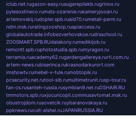
iclub.net.ru
gazon-easy.ru
sugarepilekb.ru
grinox.ru
pylesostineco.ru
msts-ozarenie.ru
kameryjooan.ru
artemovskij.ru
dopler.spb.ru
aid70.ru
metall-perm.ru
ndm.msk.ru
ratingzooshop.ru
apiaccess.ru
globalautotrade.info
bezverhovskoe.ru
drsschool.ru
ZOOSMART.SPB.RU
dalakony.ru
medikijob.ru
remontt.spb.ru
photostudia.spb.ru
myragon.ru
terramia.ru
academy62.ru
gardengallereya.ru
rti.com.ru
artem-news.ru
biserinca.ru
krasnodarkurort.com
imshowtv.ru
mebel-v-tule.ru
mobtopik.ru
pcsecurity.net.ru
tool-sib.ru
multimetrunit.ru
sp-tour.ru
fan-cs.ru
santeh-russia.ru
symbian9.net.ru
DSHAIR.RU
tmmotors.spb.ru
xjocuricopii.com
musavtomat.msk.ru
obustrojdom.ru
sovetcik.ru
ybaranovskaya.ru
ppknews.ru
cult-alshei.ru
JAPANRUSSIA.RU
proekciyamebel.ru
imper-finans.ru
rim.org.ru
glamourai.ru
brassminus.ru
zabor-pro.ru
ftn.pp.ru
dorogoe58.ru
laimengpacker.ru
kuzova-zapchasti.ru