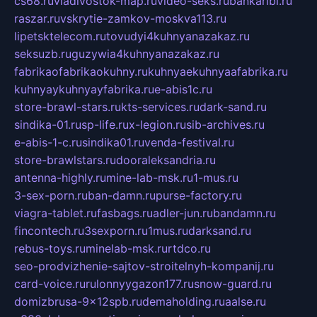
cs68.ru
vladivostok-map.ru
video-seks.ru
bankaribi.ru
raszar.ru
vskrytie-zamkov-moskva113.ru
lipetsktelecom.ru
tovudyi4kuhnyanazakaz.ru
seksuzb.ru
guzywia4kuhnyanazakaz.ru
fabrikaofabrikaokuhny.ru
kuhnyaekuhnyaafabrika.ru
kuhnyaykuhnyayfabrika.ru
e-abis1c.ru
store-brawl-stars.ru
kts-services.ru
dark-sand.ru
sindika-01.ru
sp-life.ru
x-legion.ru
sib-archives.ru
e-abis-1-c.ru
sindika01.ru
venda-festival.ru
store-brawlstars.ru
dooraleksandria.ru
antenna-highly.ru
mine-lab-msk.ru
1-mus.ru
3-sex-porn.ru
ban-damn.ru
purse-factory.ru
viagra-tablet.ru
fasbags.ru
adler-jun.ru
bandamn.ru
fincontech.ru
3sexporn.ru
1mus.ru
darksand.ru
rebus-toys.ru
minelab-msk.ru
rtdco.ru
seo-prodvizhenie-sajtov-stroitelnyh-kompanij.ru
card-voice.ru
rulonnyygazon177.ru
snow-guard.ru
domizbrusa-9x12spb.ru
demaholding.ru
aalse.ru