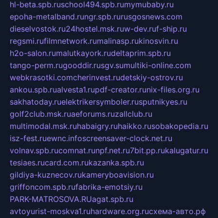
hl-beta.spb.ru
school494.spb.ru
mymubaby.ru
epoha-metalband.ru
ngr.spb.ru
rusgosnews.com
dieselvostok.ru
24hostel.msk.ru
w-dev.ru
f-ship.ru
regsmi.ru
filmnetwork.ru
malinasp.ru
kinosvin.ru
h2o-salon.ru
malutkayork.ru
deltaprim.spb.ru
tango-perm.ru
gooddir.ru
sgv.su
multiki-online.com
webkrasotki.com
cherinvest.ru
detskiy-ostrov.ru
ankou.spb.ru
alvesta1.ru
pdf-creator.ru
nix-files.org.ru
sakhatoday.ru
elektrikersymboler.ru
sputnikyes.ru
golf2club.msk.ru
aeforums.ru
zallclub.ru
multimodal.msk.ru
habaigry.ru
haikko.ru
sobakopedia.ru
isz-fest.ru
ewnc.info
screensaver-clock.net.ru
volnav.spb.ru
comnat.ru
npf.net.ru
7bit.pp.ru
kalugatur.ru
tesiaes.ru
card.com.ru
kazanka.spb.ru
gildiya-kuznecov.ru
kameryboavision.ru
griffoncom.spb.ru
fabrika-emotsiy.ru
PARK-MATROSOVA.RU
agat.spb.ru
avtoyurist-moskva1.ru
hardware.org.ru
схема-авто.рф