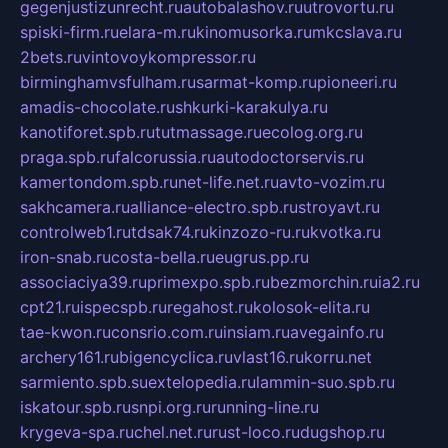
gegenjustizunrecht.ru
autobalashov.ru
utrovortu.ru
spiski-firm.ru
elara-m.ru
kinomusorka.ru
mkcslava.ru
2bets.ru
vintovoykompressor.ru
birminghamvsfulham.ru
sarmat-komp.ru
pioneeri.ru
amadis-chocolate.ru
shkurki-karakulya.ru
kanotiforet.spb.ru
tutmassage.ru
ecolog.org.ru
praga.spb.ru
falcorussia.ru
autodoctorservis.ru
kamertondom.spb.ru
net-life.net.ru
avto-vozim.ru
sakhcamera.ru
alliance-electro.spb.ru
stroyavt.ru
controlweb1.ru
tdsak74.ru
kinzozo-ru.ru
kvotka.ru
iron-snab.ru
costa-bella.ru
eugrus.pp.ru
associaciya39.ru
primexpo.spb.ru
bezmorchin.ru
ia2.ru
cpt21.ru
ispecspb.ru
regahost.ru
kolosok-elita.ru
tae-kwon.ru
consrio.com.ru
insiam.ru
avegainfo.ru
archery161.ru
bigencyclica.ru
vlast16.ru
korru.net
sarmiento.spb.su
extelopedia.ru
lammin-suo.spb.ru
iskatour.spb.ru
snpi.org.ru
running-line.ru
krygeva-spa.ru
chel.net.ru
rust-loco.ru
dugshop.ru