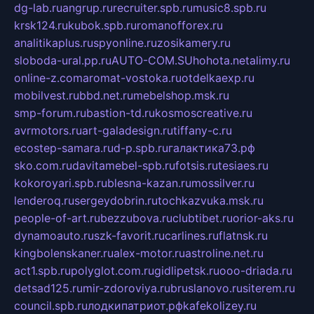
dg-lab.ru
angrup.ru
recruiter.spb.ru
music8.spb.ru
krsk124.ru
kubok.spb.ru
romanofforex.ru
analitikaplus.ru
spyonline.ru
zosikamery.ru
sloboda-ural.pp.ru
AUTO-COM.SU
hohota.net
alimy.ru
online-z.com
aromat-vostoka.ru
otdelkaexp.ru
mobilvest.ru
bbd.net.ru
mebelshop.msk.ru
smp-forum.ru
bastion-td.ru
kosmoscreative.ru
avrmotors.ru
art-galadesign.ru
tiffany-c.ru
ecostep-samara.ru
d-p.spb.ru
галактика73.рф
sko.com.ru
davitamebel-spb.ru
fotsis.ru
tesiaes.ru
kokoroyari.spb.ru
blesna-kazan.ru
mossilver.ru
lenderoq.ru
sergeydobrin.ru
tochkazvuka.msk.ru
people-of-art.ru
bezzubova.ru
clubtibet.ru
orior-aks.ru
dynamoauto.ru
szk-favorit.ru
carlines.ru
flatnsk.ru
kingbolenskaner.ru
alex-motor.ru
astroline.net.ru
act1.spb.ru
polyglot.com.ru
gidlipetsk.ru
ooo-driada.ru
detsad125.ru
mir-zdoroviya.ru
bruslanovo.ru
siterem.ru
council.spb.ru
лодкипатриот.рф
kafekolizey.ru