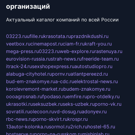
организаций
Актуальный каталог компаний по всей России
03223.ru
ufille.ru
krasotata.ru
prazdnikdushi.ru
veetbox.ru
cinemapost.ru
ciam-fr.ru
kraft-you.ru
mega-press.ru
03223.ru
web-explore.ru
rastenuya.ru
eurovision-russia.ru
strah-news.ru
freeride-team.ru
itrack-24.ru
sexshopexpress.ru
autostudiopro.ru
alabuga-cityhotel.ru
pornv.ru
atlantpereezd.ru
bud-em-znakomye.ru
a-cdc.ru
elektrostal-news.ru
korolevremont-market.ru
budem-znakomye.ru
oooagrosnab.ru
fpodaso.ru
emfire.ru
pro-otdelky.ru
ukrasotki.ru
seksuzbek.ru
seks-uzbek.ru
porno-vk.ru
sovratili.ru
olecoon.ru
vd-dosug.ru
adonyev.ru
rbc-news.ru
porno-skvirt.ru
krospr.ru
13autor-kolonka.ru
sormol.ru
2rich.ru
hostel-65.ru
hostserve.ru
porno-na-russkom.ru
mishinlab.ru