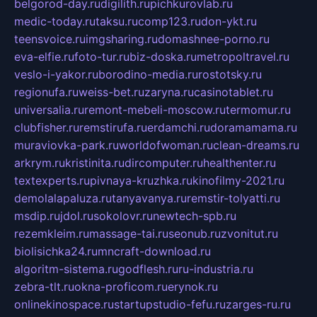
belgorod-day.ru
digilith.ru
pichkurovlab.ru
medic-today.ru
taksu.ru
comp123.ru
don-ykt.ru
teensvoice.ru
imgsharing.ru
domashnee-porno.ru
eva-elfie.ru
foto-tur.ru
biz-doska.ru
metropoltravel.ru
veslo-i-yakor.ru
borodino-media.ru
rostotsky.ru
regionufa.ru
weiss-bet.ru
zaryna.ru
casinotablet.ru
universalia.ru
remont-mebeli-moscow.ru
termomur.ru
clubfisher.ru
remstirufa.ru
erdamchi.ru
doramamama.ru
muraviovka-park.ru
worldofwoman.ru
clean-dreams.ru
arkrym.ru
kristinita.ru
dircomputer.ru
healthenter.ru
textexperts.ru
pivnaya-kruzhka.ru
kinofilmy-2021.ru
demolalapaluza.ru
tanyavanya.ru
remstir-tolyatti.ru
msdip.ru
jdol.ru
sokolovr.ru
newtech-spb.ru
rezemkleim.ru
massage-tai.ru
seonub.ru
zvonitut.ru
biolisichka24.ru
mncraft-download.ru
algoritm-sistema.ru
godflesh.ru
ru-industria.ru
zebra-tlt.ru
okna-proficom.ru
erynok.ru
onlinekinospace.ru
startupstudio-fefu.ru
zarges-ru.ru