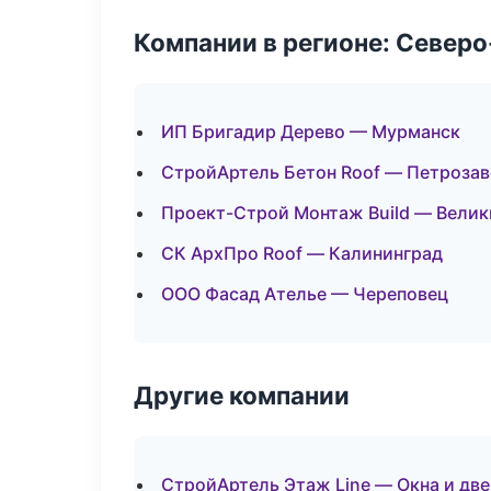
Компании в регионе: Север
ИП Бригадир Дерево — Мурманск
СтройАртель Бетон Roof — Петроза
Проект-Строй Монтаж Build — Велик
СК АрхПро Roof — Калининград
ООО Фасад Ателье — Череповец
Другие компании
СтройАртель Этаж Line — Окна и дв