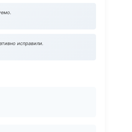
уемо.
ативно исправили.