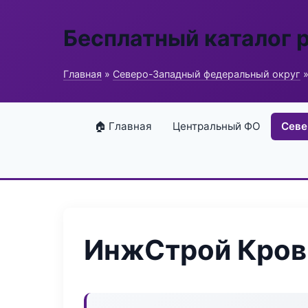
Бесплатный каталог 
Главная
»
Северо-Западный федеральный округ
»
🏠 Главная
Центральный ФО
Севе
ИнжСтрой Кров