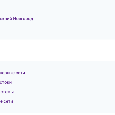
ижний Новгород
нерные сети
остоки
истемы
е сети