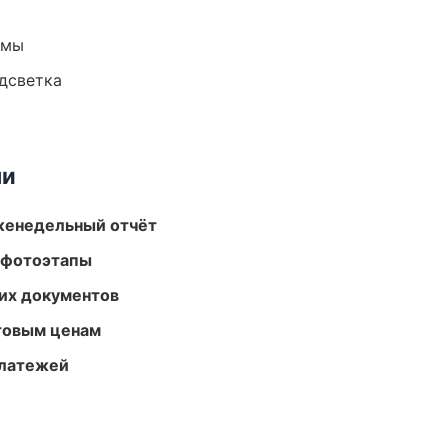
емы
одсветка
ми
женедельный отчёт
 фотоэтапы
их документов
птовым ценам
платежей