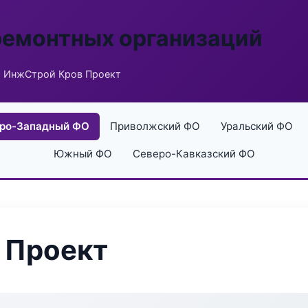
ремонтных организаций
 ИнжСтрой Кров Проект
ро-Западный ФО
Приволжский ФО
Уральский ФО
Южный ФО
Северо-Кавказский ФО
 Проект