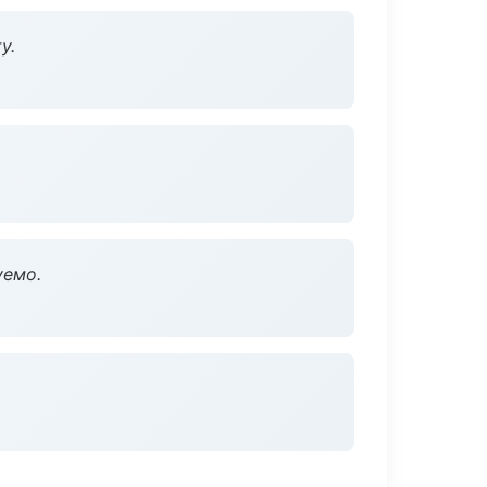
у.
уемо.