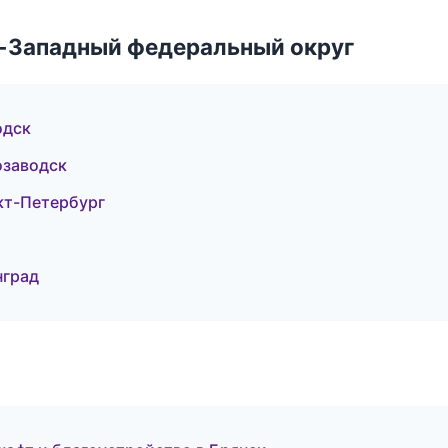
о-Западный федеральный округ
одск
озаводск
кт-Петербург
нград