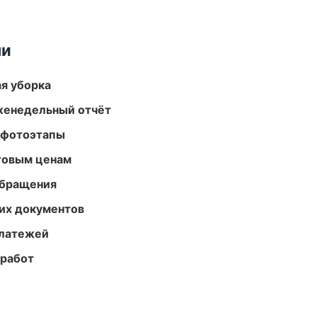
ми
ая уборка
женедельный отчёт
 фотоэтапы
птовым ценам
обращения
их документов
платежей
 работ