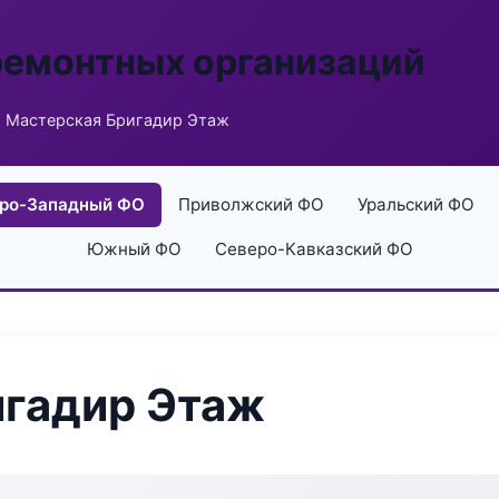
ремонтных организаций
 Мастерская Бригадир Этаж
ро-Западный ФО
Приволжский ФО
Уральский ФО
Южный ФО
Северо-Кавказский ФО
игадир Этаж