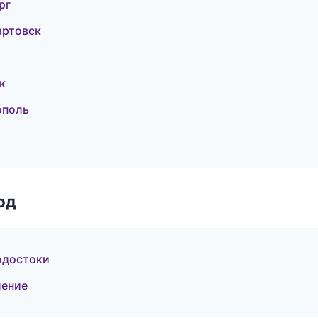
рг
артовск
к
ополь
од
одостоки
ление