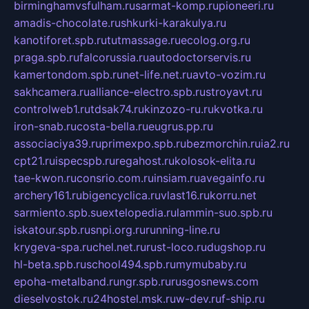
birminghamvsfulham.ru
sarmat-komp.ru
pioneeri.ru
amadis-chocolate.ru
shkurki-karakulya.ru
kanotiforet.spb.ru
tutmassage.ru
ecolog.org.ru
praga.spb.ru
falcorussia.ru
autodoctorservis.ru
kamertondom.spb.ru
net-life.net.ru
avto-vozim.ru
sakhcamera.ru
alliance-electro.spb.ru
stroyavt.ru
controlweb1.ru
tdsak74.ru
kinzozo-ru.ru
kvotka.ru
iron-snab.ru
costa-bella.ru
eugrus.pp.ru
associaciya39.ru
primexpo.spb.ru
bezmorchin.ru
ia2.ru
cpt21.ru
ispecspb.ru
regahost.ru
kolosok-elita.ru
tae-kwon.ru
consrio.com.ru
insiam.ru
avegainfo.ru
archery161.ru
bigencyclica.ru
vlast16.ru
korru.net
sarmiento.spb.su
extelopedia.ru
lammin-suo.spb.ru
iskatour.spb.ru
snpi.org.ru
running-line.ru
krygeva-spa.ru
chel.net.ru
rust-loco.ru
dugshop.ru
hl-beta.spb.ru
school494.spb.ru
mymubaby.ru
epoha-metalband.ru
ngr.spb.ru
rusgosnews.com
dieselvostok.ru
24hostel.msk.ru
w-dev.ru
f-ship.ru