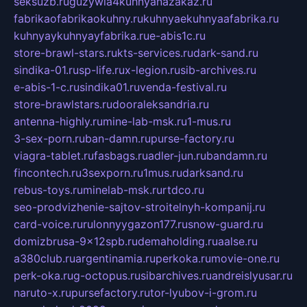
seksuzb.ru
guzywia4kuhnyanazakaz.ru
fabrikaofabrikaokuhny.ru
kuhnyaekuhnyaafabrika.ru
kuhnyaykuhnyayfabrika.ru
e-abis1c.ru
store-brawl-stars.ru
kts-services.ru
dark-sand.ru
sindika-01.ru
sp-life.ru
x-legion.ru
sib-archives.ru
e-abis-1-c.ru
sindika01.ru
venda-festival.ru
store-brawlstars.ru
dooraleksandria.ru
antenna-highly.ru
mine-lab-msk.ru
1-mus.ru
3-sex-porn.ru
ban-damn.ru
purse-factory.ru
viagra-tablet.ru
fasbags.ru
adler-jun.ru
bandamn.ru
fincontech.ru
3sexporn.ru
1mus.ru
darksand.ru
rebus-toys.ru
minelab-msk.ru
rtdco.ru
seo-prodvizhenie-sajtov-stroitelnyh-kompanij.ru
card-voice.ru
rulonnyygazon177.ru
snow-guard.ru
domizbrusa-9x12spb.ru
demaholding.ru
aalse.ru
a380club.ru
argentinamia.ru
perkoka.ru
movie-one.ru
perk-oka.ru
g-octopus.ru
sibarchives.ru
andreislyusar.ru
naruto-x.ru
pursefactory.ru
tor-lyubov-i-grom.ru