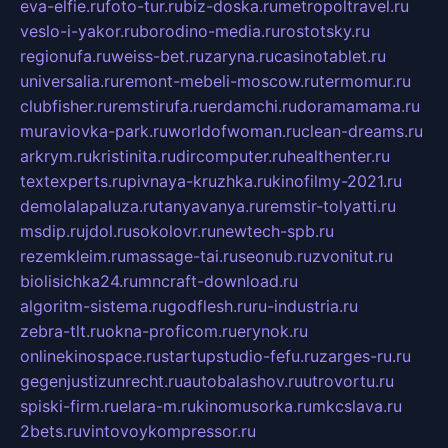
eva-elfie.ru
foto-tur.ru
biz-doska.ru
metropoltravel.ru
veslo-i-yakor.ru
borodino-media.ru
rostotsky.ru
regionufa.ru
weiss-bet.ru
zaryna.ru
casinotablet.ru
universalia.ru
remont-mebeli-moscow.ru
termomur.ru
clubfisher.ru
remstirufa.ru
erdamchi.ru
doramamama.ru
muraviovka-park.ru
worldofwoman.ru
clean-dreams.ru
arkrym.ru
kristinita.ru
dircomputer.ru
healthenter.ru
textexperts.ru
pivnaya-kruzhka.ru
kinofilmy-2021.ru
demolalapaluza.ru
tanyavanya.ru
remstir-tolyatti.ru
msdip.ru
jdol.ru
sokolovr.ru
newtech-spb.ru
rezemkleim.ru
massage-tai.ru
seonub.ru
zvonitut.ru
biolisichka24.ru
mncraft-download.ru
algoritm-sistema.ru
godflesh.ru
ru-industria.ru
zebra-tlt.ru
okna-proficom.ru
erynok.ru
onlinekinospace.ru
startupstudio-fefu.ru
zarges-ru.ru
gegenjustizunrecht.ru
autobalashov.ru
utrovortu.ru
spiski-firm.ru
elara-m.ru
kinomusorka.ru
mkcslava.ru
2bets.ru
vintovoykompressor.ru