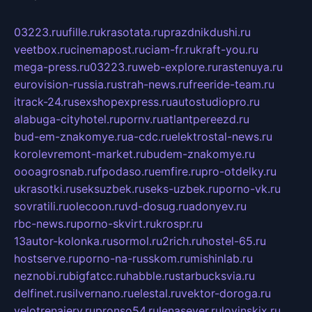
03223.ru
ufille.ru
krasotata.ru
prazdnikdushi.ru
veetbox.ru
cinemapost.ru
ciam-fr.ru
kraft-you.ru
mega-press.ru
03223.ru
web-explore.ru
rastenuya.ru
eurovision-russia.ru
strah-news.ru
freeride-team.ru
itrack-24.ru
sexshopexpress.ru
autostudiopro.ru
alabuga-cityhotel.ru
pornv.ru
atlantpereezd.ru
bud-em-znakomye.ru
a-cdc.ru
elektrostal-news.ru
korolevremont-market.ru
budem-znakomye.ru
oooagrosnab.ru
fpodaso.ru
emfire.ru
pro-otdelky.ru
ukrasotki.ru
seksuzbek.ru
seks-uzbek.ru
porno-vk.ru
sovratili.ru
olecoon.ru
vd-dosug.ru
adonyev.ru
rbc-news.ru
porno-skvirt.ru
krospr.ru
13autor-kolonka.ru
sormol.ru
2rich.ru
hostel-65.ru
hostserve.ru
porno-na-russkom.ru
mishinlab.ru
neznobi.ru
bigfatcc.ru
habble.ru
starbucksvia.ru
delfinet.ru
silvernano.ru
elestal.ru
vektor-doroga.ru
velotrenajery.ru
pronso54.ru
lenasever.ru
lovinskix.ru