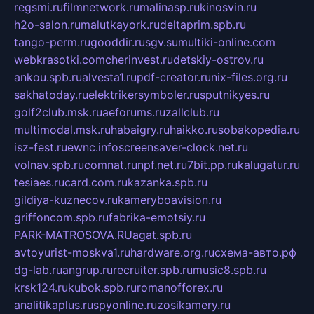
regsmi.ru
filmnetwork.ru
malinasp.ru
kinosvin.ru
h2o-salon.ru
malutkayork.ru
deltaprim.spb.ru
tango-perm.ru
gooddir.ru
sgv.su
multiki-online.com
webkrasotki.com
cherinvest.ru
detskiy-ostrov.ru
ankou.spb.ru
alvesta1.ru
pdf-creator.ru
nix-files.org.ru
sakhatoday.ru
elektrikersymboler.ru
sputnikyes.ru
golf2club.msk.ru
aeforums.ru
zallclub.ru
multimodal.msk.ru
habaigry.ru
haikko.ru
sobakopedia.ru
isz-fest.ru
ewnc.info
screensaver-clock.net.ru
volnav.spb.ru
comnat.ru
npf.net.ru
7bit.pp.ru
kalugatur.ru
tesiaes.ru
card.com.ru
kazanka.spb.ru
gildiya-kuznecov.ru
kameryboavision.ru
griffoncom.spb.ru
fabrika-emotsiy.ru
PARK-MATROSOVA.RU
agat.spb.ru
avtoyurist-moskva1.ru
hardware.org.ru
схема-авто.рф
dg-lab.ru
angrup.ru
recruiter.spb.ru
music8.spb.ru
krsk124.ru
kubok.spb.ru
romanofforex.ru
analitikaplus.ru
spyonline.ru
zosikamery.ru