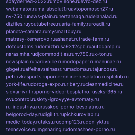
spayderhed-2022.ru
movieone.ru
evro-dez.ru
webamator.ru
ma-absolut1.ru
avtopomosch27.ru
nv-750.ru
news-plain.ru
nertansaga.ru
delanalad.ru
dizfiles.ru
youtubefree.ru
aria-family.ru
roadli.ru
planeta-samara.ru
mysmartbuy.ru
matrasy-kemerovo.ru
ashanet.ru
trade-farm.ru
dotcustoms.ru
domizbrusa9x12spb.ru
autodamp.ru
narasimha.ru
djcommodities.ru
nv750.ru
x-ton.ru
newsplain.ru
cardvoice.ru
modopaper.ru
manunae.ru
gbget.ru
alfeihavsalnassr.ru
madoma.ru
tajuncos.ru
petrovkasports.ru
porno-online-besplatno.ru
splclub.ru
york-life.ru
doroga-expo.ru
ribery.ru
cleanmedicine.ru
slovar-ivrit.ru
porno-video-besplatno.ru
seks-365.ru
ovucontrol.ru
sloty-igrovyye-avtomaty.ru
ru-industriya.ru
russkoe-porno-besplatno.ru
belgorod-day.ru
digilith.ru
pichkurovlab.ru
medic-today.ru
taksu.ru
comp123.ru
don-ykt.ru
teensvoice.ru
imgsharing.ru
domashnee-porno.ru