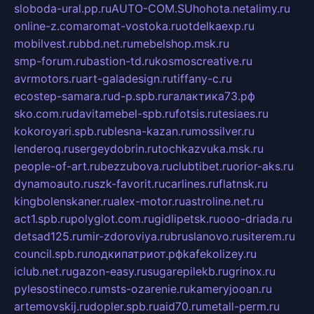
sloboda-ural.pp.ru
AUTO-COM.SU
hohota.net
alimy.ru
online-z.com
aromat-vostoka.ru
otdelkaexp.ru
mobilvest.ru
bbd.net.ru
mebelshop.msk.ru
smp-forum.ru
bastion-td.ru
kosmoscreative.ru
avrmotors.ru
art-galadesign.ru
tiffany-c.ru
ecostep-samara.ru
d-p.spb.ru
галактика73.рф
sko.com.ru
davitamebel-spb.ru
fotsis.ru
tesiaes.ru
kokoroyari.spb.ru
blesna-kazan.ru
mossilver.ru
lenderoq.ru
sergeydobrin.ru
tochkazvuka.msk.ru
people-of-art.ru
bezzubova.ru
clubtibet.ru
orior-aks.ru
dynamoauto.ru
szk-favorit.ru
carlines.ru
flatnsk.ru
kingbolenskaner.ru
alex-motor.ru
astroline.net.ru
act1.spb.ru
polyglot.com.ru
gidlipetsk.ru
ooo-driada.ru
detsad125.ru
mir-zdoroviya.ru
bruslanovo.ru
siterem.ru
council.spb.ru
лодкипатриот.рф
kafekolizey.ru
iclub.net.ru
gazon-easy.ru
sugarepilekb.ru
grinox.ru
pylesostineco.ru
msts-ozarenie.ru
kameryjooan.ru
artemovskij.ru
dopler.spb.ru
aid70.ru
metall-perm.ru