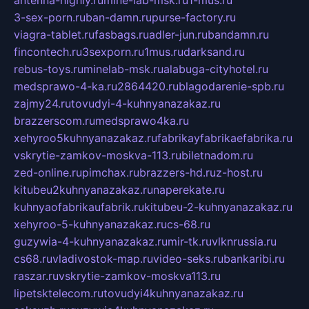
antenna-highly.ru
mine-lab-msk.ru
1-mus.ru
3-sex-porn.ru
ban-damn.ru
purse-factory.ru
viagra-tablet.ru
fasbags.ru
adler-jun.ru
bandamn.ru
fincontech.ru
3sexporn.ru
1mus.ru
darksand.ru
rebus-toys.ru
minelab-msk.ru
alabuga-cityhotel.ru
medsprawo-4-ka.ru
2864420.ru
blagodarenie-spb.ru
zajmy24.ru
tovudyi-4-kuhnyanazakaz.ru
brazzerscom.ru
medsprawo4ka.ru
xehyroo5kuhnyanazakaz.ru
fabrikayfabrikaefabrika.ru
vskrytie-zamkov-moskva-113.ru
biletnadom.ru
zed-online.ru
pimchax.ru
brazzers-hd.ru
z-host.ru
kitubeu2kuhnyanazakaz.ru
naperekate.ru
kuhnyaofabrikaufabrik.ru
kitubeu-2-kuhnyanazakaz.ru
xehyroo-5-kuhnyanazakaz.ru
cs-68.ru
guzywia-4-kuhnyanazakaz.ru
mir-tk.ru
vlknrussia.ru
cs68.ru
vladivostok-map.ru
video-seks.ru
bankaribi.ru
raszar.ru
vskrytie-zamkov-moskva113.ru
lipetsktelecom.ru
tovudyi4kuhnyanazakaz.ru