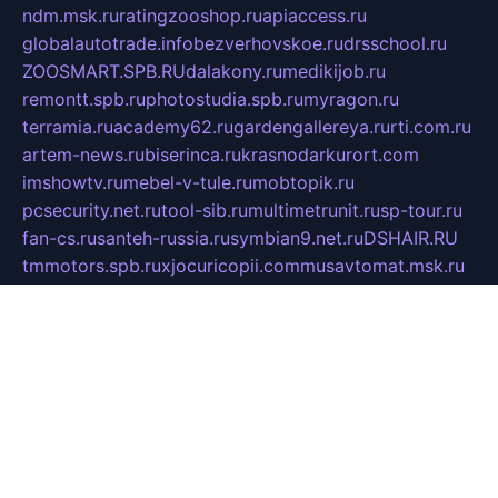
ndm.msk.ru
ratingzooshop.ru
apiaccess.ru
globalautotrade.info
bezverhovskoe.ru
drsschool.ru
ZOOSMART.SPB.RU
dalakony.ru
medikijob.ru
remontt.spb.ru
photostudia.spb.ru
myragon.ru
terramia.ru
academy62.ru
gardengallereya.ru
rti.com.ru
artem-news.ru
biserinca.ru
krasnodarkurort.com
imshowtv.ru
mebel-v-tule.ru
mobtopik.ru
pcsecurity.net.ru
tool-sib.ru
multimetrunit.ru
sp-tour.ru
fan-cs.ru
santeh-russia.ru
symbian9.net.ru
DSHAIR.RU
tmmotors.spb.ru
xjocuricopii.com
musavtomat.msk.ru
obustrojdom.ru
sovetcik.ru
ybaranovskaya.ru
ppknews.ru
cult-alshei.ru
JAPANRUSSIA.RU
proekciyamebel.ru
imper-finans.ru
rim.org.ru
glamourai.ru
brassminus.ru
zabor-pro.ru
ftn.pp.ru
dorogoe58.ru
laimengpacker.ru
kuzova-zapchasti.ru
sageerp.ru
taxodrom.ru
dsrazvitie.ru
hardcity.net.ru
ratinghomegames.ru
topservice25.ru
gubernyan.ru
gtglasslined.ru
ii4.ru
tssport.spb.ru
andorra24.com