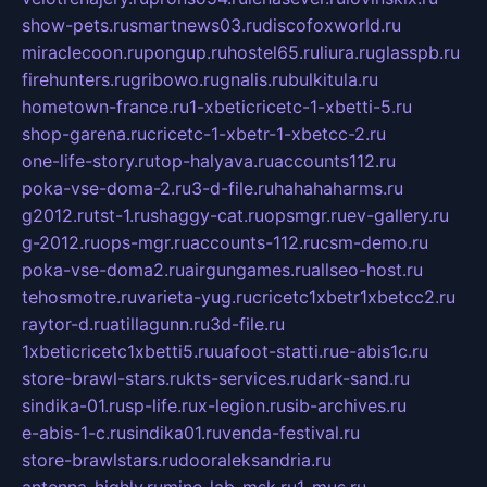
show-pets.ru
smartnews03.ru
discofoxworld.ru
miraclecoon.ru
pongup.ru
hostel65.ru
liura.ru
glasspb.ru
firehunters.ru
gribowo.ru
gnalis.ru
bulkitula.ru
hometown-france.ru
1-xbeticricetc-1-xbetti-5.ru
shop-garena.ru
cricetc-1-xbetr-1-xbetcc-2.ru
one-life-story.ru
top-halyava.ru
accounts112.ru
poka-vse-doma-2.ru
3-d-file.ru
hahahaharms.ru
g2012.ru
tst-1.ru
shaggy-cat.ru
opsmgr.ru
ev-gallery.ru
g-2012.ru
ops-mgr.ru
accounts-112.ru
csm-demo.ru
poka-vse-doma2.ru
airgungames.ru
allseo-host.ru
tehosmotre.ru
varieta-yug.ru
cricetc1xbetr1xbetcc2.ru
raytor-d.ru
atillagunn.ru
3d-file.ru
1xbeticricetc1xbetti5.ru
uafoot-statti.ru
e-abis1c.ru
store-brawl-stars.ru
kts-services.ru
dark-sand.ru
sindika-01.ru
sp-life.ru
x-legion.ru
sib-archives.ru
e-abis-1-c.ru
sindika01.ru
venda-festival.ru
store-brawlstars.ru
dooraleksandria.ru