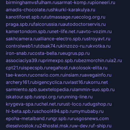
birminghamvsfulham.ru
sarmat-komp.ru
pioneeri.ru
amadis-chocolate.ru
shkurki-karakulya.ru
kanotiforet.spb.ru
tutmassage.ru
ecolog.org.ru
praga.spb.ru
falcorussia.ru
autodoctorservis.ru
kamertondom.spb.ru
net-life.net.ru
avto-vozim.ru
sakhcamera.ru
alliance-electro.spb.ru
stroyavt.ru
controlweb1.ru
tdsak74.ru
kinzozo-ru.ru
kvotka.ru
iron-snab.ru
costa-bella.ru
eugrus.pp.ru
associaciya39.ru
primexpo.spb.ru
bezmorchin.ru
ia2.ru
cpt21.ru
ispecspb.ru
regahost.ru
kolosok-elita.ru
tae-kwon.ru
consrio.com.ru
insiam.ru
avegainfo.ru
archery161.ru
bigencyclica.ru
vlast16.ru
korru.net
sarmiento.spb.su
extelopedia.ru
lammin-suo.spb.ru
iskatour.spb.ru
snpi.org.ru
running-line.ru
krygeva-spa.ru
chel.net.ru
rust-loco.ru
dugshop.ru
hl-beta.spb.ru
school494.spb.ru
mymubaby.ru
epoha-metalband.ru
ngr.spb.ru
rusgosnews.com
dieselvostok.ru
24hostel.msk.ru
w-dev.ru
f-ship.ru