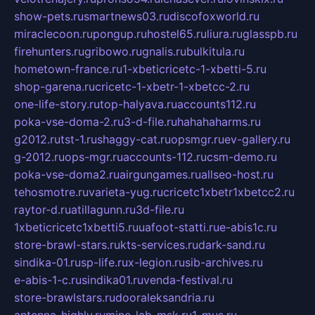
show-pets.ru
smartnews03.ru
discofoxworld.ru
miraclecoon.ru
pongup.ru
hostel65.ru
liura.ru
glasspb.ru
firehunters.ru
gribowo.ru
gnalis.ru
bulkitula.ru
hometown-france.ru
1-xbeticricetc-1-xbetti-5.ru
shop-garena.ru
cricetc-1-xbetr-1-xbetcc-2.ru
one-life-story.ru
top-halyava.ru
accounts112.ru
poka-vse-doma-2.ru
3-d-file.ru
hahahaharms.ru
g2012.ru
tst-1.ru
shaggy-cat.ru
opsmgr.ru
ev-gallery.ru
g-2012.ru
ops-mgr.ru
accounts-112.ru
csm-demo.ru
poka-vse-doma2.ru
airgungames.ru
allseo-host.ru
tehosmotre.ru
varieta-yug.ru
cricetc1xbetr1xbetcc2.ru
raytor-d.ru
atillagunn.ru
3d-file.ru
1xbeticricetc1xbetti5.ru
uafoot-statti.ru
e-abis1c.ru
store-brawl-stars.ru
kts-services.ru
dark-sand.ru
sindika-01.ru
sp-life.ru
x-legion.ru
sib-archives.ru
e-abis-1-c.ru
sindika01.ru
venda-festival.ru
store-brawlstars.ru
dooraleksandria.ru
antenna-highly.ru
mine-lab-msk.ru
1-mus.ru