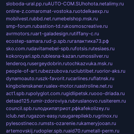
sloboda-ural.pp.ru
AUTO-COM.SU
hohota.net
alimy.ru
online-z.com
aromat-vostoka.ru
otdelkaexp.ru
mobilvest.ru
bbd.net.ru
mebelshop.msk.ru
smp-forum.ru
bastion-td.ru
kosmoscreative.ru
avrmotors.ru
art-galadesign.ru
tiffany-c.ru
ecostep-samara.ru
d-p.spb.ru
галактика73.рф
sko.com.ru
davitamebel-spb.ru
fotsis.ru
tesiaes.ru
kokoroyari.spb.ru
blesna-kazan.ru
mossilver.ru
lenderoq.ru
sergeydobrin.ru
tochkazvuka.msk.ru
people-of-art.ru
bezzubova.ru
clubtibet.ru
orior-aks.ru
dynamoauto.ru
szk-favorit.ru
carlines.ru
flatnsk.ru
kingbolenskaner.ru
alex-motor.ru
astroline.net.ru
act1.spb.ru
polyglot.com.ru
gidlipetsk.ru
ooo-driada.ru
detsad125.ru
mir-zdoroviya.ru
bruslanovo.ru
siterem.ru
council.spb.ru
лодкипатриот.рф
kafekolizey.ru
iclub.net.ru
gazon-easy.ru
sugarepilekb.ru
grinox.ru
pylesostineco.ru
msts-ozarenie.ru
kameryjooan.ru
artemovskij.ru
dopler.spb.ru
aid70.ru
metall-perm.ru