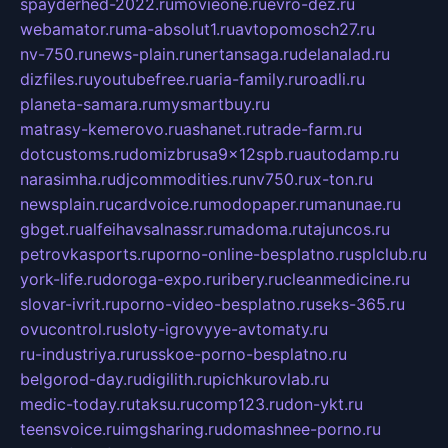
spayderhed-2022.ru
movieone.ru
evro-dez.ru
webamator.ru
ma-absolut1.ru
avtopomosch27.ru
nv-750.ru
news-plain.ru
nertansaga.ru
delanalad.ru
dizfiles.ru
youtubefree.ru
aria-family.ru
roadli.ru
planeta-samara.ru
mysmartbuy.ru
matrasy-kemerovo.ru
ashanet.ru
trade-farm.ru
dotcustoms.ru
domizbrusa9x12spb.ru
autodamp.ru
narasimha.ru
djcommodities.ru
nv750.ru
x-ton.ru
newsplain.ru
cardvoice.ru
modopaper.ru
manunae.ru
gbget.ru
alfeihavsalnassr.ru
madoma.ru
tajuncos.ru
petrovkasports.ru
porno-online-besplatno.ru
splclub.ru
york-life.ru
doroga-expo.ru
ribery.ru
cleanmedicine.ru
slovar-ivrit.ru
porno-video-besplatno.ru
seks-365.ru
ovucontrol.ru
sloty-igrovyye-avtomaty.ru
ru-industriya.ru
russkoe-porno-besplatno.ru
belgorod-day.ru
digilith.ru
pichkurovlab.ru
medic-today.ru
taksu.ru
comp123.ru
don-ykt.ru
teensvoice.ru
imgsharing.ru
domashnee-porno.ru