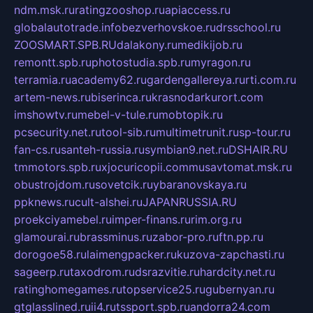
ndm.msk.ru
ratingzooshop.ru
apiaccess.ru
globalautotrade.info
bezverhovskoe.ru
drsschool.ru
ZOOSMART.SPB.RU
dalakony.ru
medikijob.ru
remontt.spb.ru
photostudia.spb.ru
myragon.ru
terramia.ru
academy62.ru
gardengallereya.ru
rti.com.ru
artem-news.ru
biserinca.ru
krasnodarkurort.com
imshowtv.ru
mebel-v-tule.ru
mobtopik.ru
pcsecurity.net.ru
tool-sib.ru
multimetrunit.ru
sp-tour.ru
fan-cs.ru
santeh-russia.ru
symbian9.net.ru
DSHAIR.RU
tmmotors.spb.ru
xjocuricopii.com
musavtomat.msk.ru
obustrojdom.ru
sovetcik.ru
ybaranovskaya.ru
ppknews.ru
cult-alshei.ru
JAPANRUSSIA.RU
proekciyamebel.ru
imper-finans.ru
rim.org.ru
glamourai.ru
brassminus.ru
zabor-pro.ru
ftn.pp.ru
dorogoe58.ru
laimengpacker.ru
kuzova-zapchasti.ru
sageerp.ru
taxodrom.ru
dsrazvitie.ru
hardcity.net.ru
ratinghomegames.ru
topservice25.ru
gubernyan.ru
gtglasslined.ru
ii4.ru
tssport.spb.ru
andorra24.com