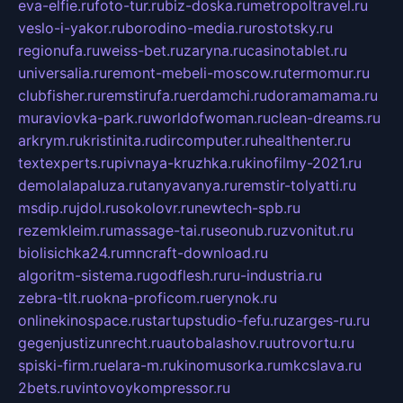
eva-elfie.ru
foto-tur.ru
biz-doska.ru
metropoltravel.ru
veslo-i-yakor.ru
borodino-media.ru
rostotsky.ru
regionufa.ru
weiss-bet.ru
zaryna.ru
casinotablet.ru
universalia.ru
remont-mebeli-moscow.ru
termomur.ru
clubfisher.ru
remstirufa.ru
erdamchi.ru
doramamama.ru
muraviovka-park.ru
worldofwoman.ru
clean-dreams.ru
arkrym.ru
kristinita.ru
dircomputer.ru
healthenter.ru
textexperts.ru
pivnaya-kruzhka.ru
kinofilmy-2021.ru
demolalapaluza.ru
tanyavanya.ru
remstir-tolyatti.ru
msdip.ru
jdol.ru
sokolovr.ru
newtech-spb.ru
rezemkleim.ru
massage-tai.ru
seonub.ru
zvonitut.ru
biolisichka24.ru
mncraft-download.ru
algoritm-sistema.ru
godflesh.ru
ru-industria.ru
zebra-tlt.ru
okna-proficom.ru
erynok.ru
onlinekinospace.ru
startupstudio-fefu.ru
zarges-ru.ru
gegenjustizunrecht.ru
autobalashov.ru
utrovortu.ru
spiski-firm.ru
elara-m.ru
kinomusorka.ru
mkcslava.ru
2bets.ru
vintovoykompressor.ru