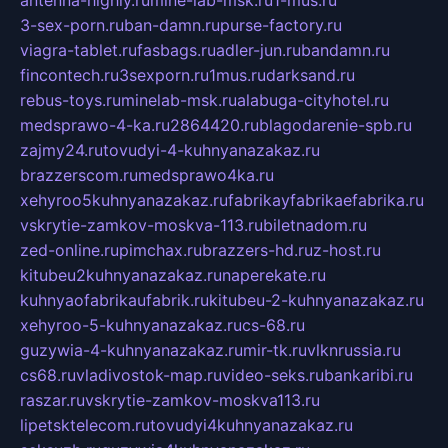
3-sex-porn.ru
ban-damn.ru
purse-factory.ru
viagra-tablet.ru
fasbags.ru
adler-jun.ru
bandamn.ru
fincontech.ru
3sexporn.ru
1mus.ru
darksand.ru
rebus-toys.ru
minelab-msk.ru
alabuga-cityhotel.ru
medsprawo-4-ka.ru
2864420.ru
blagodarenie-spb.ru
zajmy24.ru
tovudyi-4-kuhnyanazakaz.ru
brazzerscom.ru
medsprawo4ka.ru
xehyroo5kuhnyanazakaz.ru
fabrikayfabrikaefabrika.ru
vskrytie-zamkov-moskva-113.ru
biletnadom.ru
zed-online.ru
pimchax.ru
brazzers-hd.ru
z-host.ru
kitubeu2kuhnyanazakaz.ru
naperekate.ru
kuhnyaofabrikaufabrik.ru
kitubeu-2-kuhnyanazakaz.ru
xehyroo-5-kuhnyanazakaz.ru
cs-68.ru
guzywia-4-kuhnyanazakaz.ru
mir-tk.ru
vlknrussia.ru
cs68.ru
vladivostok-map.ru
video-seks.ru
bankaribi.ru
raszar.ru
vskrytie-zamkov-moskva113.ru
lipetsktelecom.ru
tovudyi4kuhnyanazakaz.ru