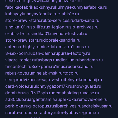
seksuzb.ru
guzywia4kuhnyanazakaz.ru
fabrikaofabrikaokuhny.ru
kuhnyaekuhnyaafabrika.ru
kuhnyaykuhnyayfabrika.ru
e-abis1c.ru
store-brawl-stars.ru
kts-services.ru
dark-sand.ru
sindika-01.ru
sp-life.ru
x-legion.ru
sib-archives.ru
e-abis-1-c.ru
sindika01.ru
venda-festival.ru
store-brawlstars.ru
dooraleksandria.ru
antenna-highly.ru
mine-lab-msk.ru
1-mus.ru
3-sex-porn.ru
ban-damn.ru
purse-factory.ru
viagra-tablet.ru
fasbags.ru
adler-jun.ru
bandamn.ru
fincontech.ru
3sexporn.ru
1mus.ru
darksand.ru
rebus-toys.ru
minelab-msk.ru
rtdco.ru
seo-prodvizhenie-sajtov-stroitelnyh-kompanij.ru
card-voice.ru
rulonnyygazon177.ru
snow-guard.ru
domizbrusa-9x12spb.ru
demaholding.ru
aalse.ru
a380club.ru
argentinamia.ru
perkoka.ru
movie-one.ru
perk-oka.ru
g-octopus.ru
sibarchives.ru
andreislyusar.ru
naruto-x.ru
pursefactory.ru
tor-lyubov-i-grom.ru