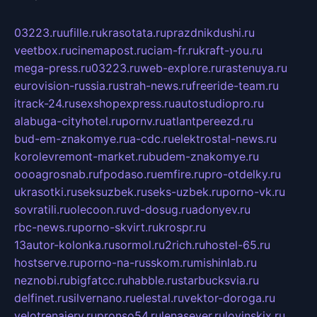
03223.ru
ufille.ru
krasotata.ru
prazdnikdushi.ru
veetbox.ru
cinemapost.ru
ciam-fr.ru
kraft-you.ru
mega-press.ru
03223.ru
web-explore.ru
rastenuya.ru
eurovision-russia.ru
strah-news.ru
freeride-team.ru
itrack-24.ru
sexshopexpress.ru
autostudiopro.ru
alabuga-cityhotel.ru
pornv.ru
atlantpereezd.ru
bud-em-znakomye.ru
a-cdc.ru
elektrostal-news.ru
korolevremont-market.ru
budem-znakomye.ru
oooagrosnab.ru
fpodaso.ru
emfire.ru
pro-otdelky.ru
ukrasotki.ru
seksuzbek.ru
seks-uzbek.ru
porno-vk.ru
sovratili.ru
olecoon.ru
vd-dosug.ru
adonyev.ru
rbc-news.ru
porno-skvirt.ru
krospr.ru
13autor-kolonka.ru
sormol.ru
2rich.ru
hostel-65.ru
hostserve.ru
porno-na-russkom.ru
mishinlab.ru
neznobi.ru
bigfatcc.ru
habble.ru
starbucksvia.ru
delfinet.ru
silvernano.ru
elestal.ru
vektor-doroga.ru
velotrenajery.ru
pronso54.ru
lenasever.ru
lovinskix.ru