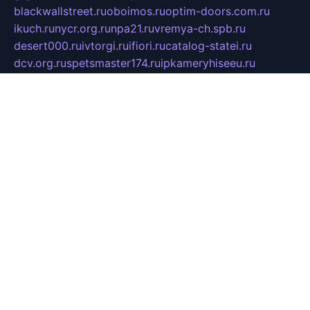
blackwallstreet.ru
oboimos.ru
optim-doors.com.ru
ikuch.ru
nycr.org.ru
npa21.ru
vremya-ch.spb.ru
desert000.ru
ivtorgi.ru
ifiori.ru
catalog-statei.ru
dcv.org.ru
spetsmaster174.ru
ipkameryhiseeu.ru
dum26.ru
ruspol.spb.ru
fr-opendp.ru
kam-solnyshko.ru
cheyenne-arapaho.ru
sevzapmetal.spb.ru
ted-lapidus.spb.ru
parasite-eliminator.ru
sigma-complete.ru
modernworld.ru
dama-moda.ru
eholot-group.ru
sk-nvkz.ru
DRONGOLD.RU
democratia2.ru
i-farmer.ru
mass-sport.org
jablonex.spb.ru
bookmess.ru
linkword.ru
refineua.com.ru
cs-spec.net.ru
altay-mebel.ru
DNK-THEATRE.RU
mechaniks.spb.ru
ipcamtechage.ru
skosta.ru
a-sun.ru
stroy-ldsp.ru
snowlands.org.ru
childrensshoes.ru
mrlizzy.ru
mebelsofiakrd.ru
bulizhenko.ru
rumantick.net.ru
mtszerno.ru
daily-fishing.ru
glushiteli-v-spb.ru
megasat.org.ru
localization.net.ru
flyingfish.pp.ru
ds5teremok.ru