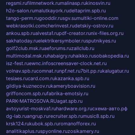
regsmi.ru
filmnetwork.ru
malinasp.ru
kinosvin.ru
h2o-salon.ru
malutkayork.ru
deltaprim.spb.ru
tango-perm.ru
gooddir.ru
sgv.su
multiki-online.com
webkrasotki.com
cherinvest.ru
detskiy-ostrov.ru
ankou.spb.ru
alvesta1.ru
pdf-creator.ru
nix-files.org.ru
sakhatoday.ru
elektrikersymboler.ru
sputnikyes.ru
golf2club.msk.ru
aeforums.ru
zallclub.ru
multimodal.msk.ru
habaigry.ru
haikko.ru
sobakopedia.ru
isz-fest.ru
ewnc.info
screensaver-clock.net.ru
volnav.spb.ru
comnat.ru
npf.net.ru
7bit.pp.ru
kalugatur.ru
tesiaes.ru
card.com.ru
kazanka.spb.ru
gildiya-kuznecov.ru
kameryboavision.ru
griffoncom.spb.ru
fabrika-emotsiy.ru
PARK-MATROSOVA.RU
agat.spb.ru
avtoyurist-moskva1.ru
hardware.org.ru
схема-авто.рф
dg-lab.ru
angrup.ru
recruiter.spb.ru
music8.spb.ru
krsk124.ru
kubok.spb.ru
romanofforex.ru
analitikaplus.ru
spyonline.ru
zosikamery.ru