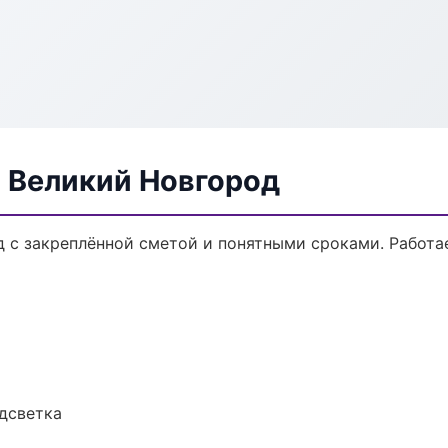
в Великий Новгород
д с закреплённой сметой и понятными сроками. Работ
одсветка