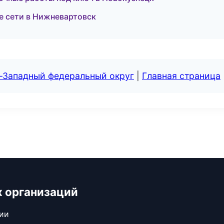
 сети в Нижневартовск
о-Западный федеральный округ
|
Главная страница
х организаций
сии