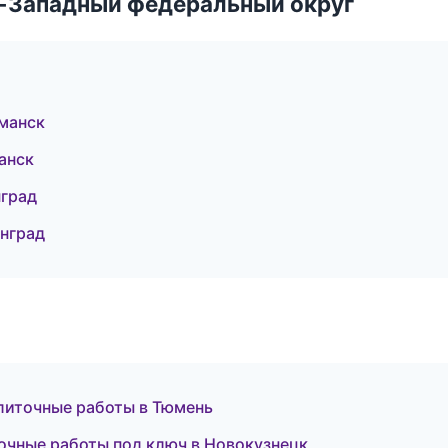
о-Западный федеральный округ
манск
анск
нград
нград
литочные работы в Тюмень
чные работы под ключ в Новокузнецк