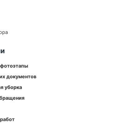
ора
ми
 фотоэтапы
их документов
ая уборка
обращения
 работ