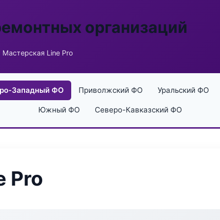
ремонтных организаций
 Мастерская Line Pro
ро-Западный ФО
Приволжский ФО
Уральский ФО
Южный ФО
Северо-Кавказский ФО
e Pro