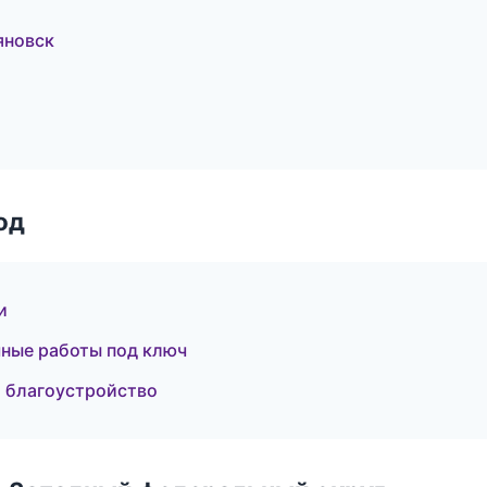
яновск
од
и
ные работы под ключ
 благоустройство