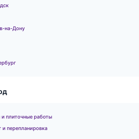
дск
в-на-Дону
ербург
од
 и плиточные работы
т и перепланировка