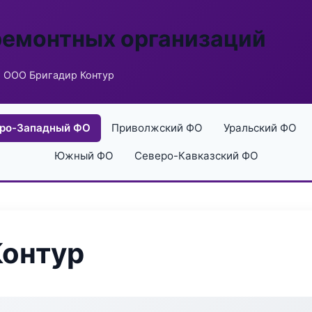
ремонтных организаций
 ООО Бригадир Контур
ро-Западный ФО
Приволжский ФО
Уральский ФО
Южный ФО
Северо-Кавказский ФО
Контур