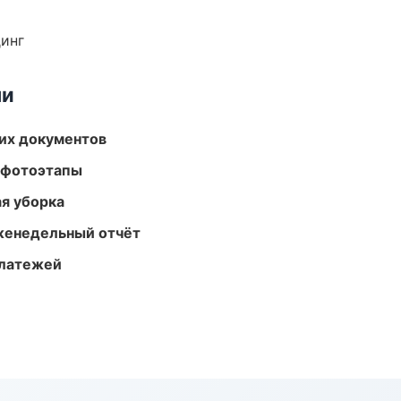
динг
ми
их документов
 фотоэтапы
ая уборка
женедельный отчёт
платежей