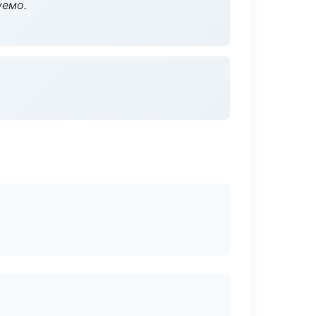
уемо.