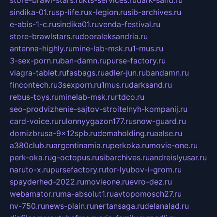
store-brawl-stars.ru
kts-services.ru
dark-sand.ru
sindika-01.ru
sp-life.ru
x-legion.ru
sib-archives.ru
e-abis-1-c.ru
sindika01.ru
venda-festival.ru
store-brawlstars.ru
dooraleksandria.ru
antenna-highly.ru
mine-lab-msk.ru
1-mus.ru
3-sex-porn.ru
ban-damn.ru
purse-factory.ru
viagra-tablet.ru
fasbags.ru
adler-jun.ru
bandamn.ru
fincontech.ru
3sexporn.ru
1mus.ru
darksand.ru
rebus-toys.ru
minelab-msk.ru
rtdco.ru
seo-prodvizhenie-sajtov-stroitelnyh-kompanij.ru
card-voice.ru
rulonnyygazon177.ru
snow-guard.ru
domizbrusa-9x12spb.ru
demaholding.ru
aalse.ru
a380club.ru
argentinamia.ru
perkoka.ru
movie-one.ru
perk-oka.ru
g-octopus.ru
sibarchives.ru
andreislyusar.ru
naruto-x.ru
pursefactory.ru
tor-lyubov-i-grom.ru
spayderhed-2022.ru
movieone.ru
evro-dez.ru
webamator.ru
ma-absolut1.ru
avtopomosch27.ru
nv-750.ru
news-plain.ru
nertansaga.ru
delanalad.ru