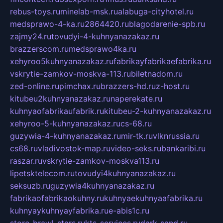
rebus-toys.ru
minelab-msk.ru
alabuga-cityhotel.ru
medsprawo-4-ka.ru
2864420.ru
blagodarenie-spb.ru
zajmy24.ru
tovudyi-4-kuhnyanazakaz.ru
brazzerscom.ru
medsprawo4ka.ru
xehyroo5kuhnyanazakaz.ru
fabrikayfabrikaefabrika.ru
vskrytie-zamkov-moskva-113.ru
biletnadom.ru
zed-online.ru
pimchax.ru
brazzers-hd.ru
z-host.ru
kitubeu2kuhnyanazakaz.ru
naperekate.ru
kuhnyaofabrikaufabrik.ru
kitubeu-2-kuhnyanazakaz.ru
xehyroo-5-kuhnyanazakaz.ru
cs-68.ru
guzywia-4-kuhnyanazakaz.ru
mir-tk.ru
vlknrussia.ru
cs68.ru
vladivostok-map.ru
video-seks.ru
bankaribi.ru
raszar.ru
vskrytie-zamkov-moskva113.ru
lipetsktelecom.ru
tovudyi4kuhnyanazakaz.ru
seksuzb.ru
guzywia4kuhnyanazakaz.ru
fabrikaofabrikaokuhny.ru
kuhnyaekuhnyaafabrika.ru
kuhnyaykuhnyayfabrika.ru
e-abis1c.ru