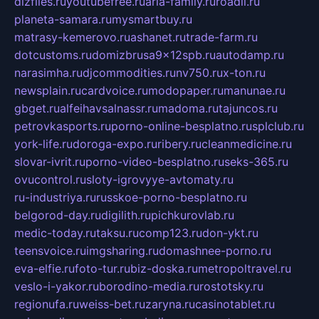
dizfiles.ru
youtubefree.ru
aria-family.ru
roadli.ru
planeta-samara.ru
mysmartbuy.ru
matrasy-kemerovo.ru
ashanet.ru
trade-farm.ru
dotcustoms.ru
domizbrusa9x12spb.ru
autodamp.ru
narasimha.ru
djcommodities.ru
nv750.ru
x-ton.ru
newsplain.ru
cardvoice.ru
modopaper.ru
manunae.ru
gbget.ru
alfeihavsalnassr.ru
madoma.ru
tajuncos.ru
petrovkasports.ru
porno-online-besplatno.ru
splclub.ru
york-life.ru
doroga-expo.ru
ribery.ru
cleanmedicine.ru
slovar-ivrit.ru
porno-video-besplatno.ru
seks-365.ru
ovucontrol.ru
sloty-igrovyye-avtomaty.ru
ru-industriya.ru
russkoe-porno-besplatno.ru
belgorod-day.ru
digilith.ru
pichkurovlab.ru
medic-today.ru
taksu.ru
comp123.ru
don-ykt.ru
teensvoice.ru
imgsharing.ru
domashnee-porno.ru
eva-elfie.ru
foto-tur.ru
biz-doska.ru
metropoltravel.ru
veslo-i-yakor.ru
borodino-media.ru
rostotsky.ru
regionufa.ru
weiss-bet.ru
zaryna.ru
casinotablet.ru