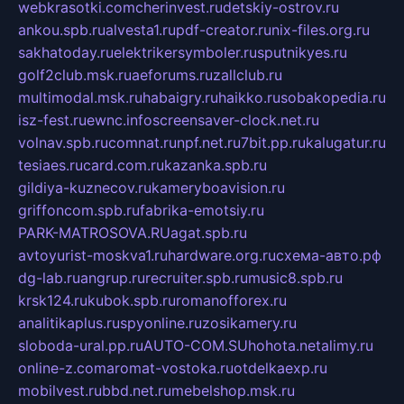
webkrasotki.com
cherinvest.ru
detskiy-ostrov.ru
ankou.spb.ru
alvesta1.ru
pdf-creator.ru
nix-files.org.ru
sakhatoday.ru
elektrikersymboler.ru
sputnikyes.ru
golf2club.msk.ru
aeforums.ru
zallclub.ru
multimodal.msk.ru
habaigry.ru
haikko.ru
sobakopedia.ru
isz-fest.ru
ewnc.info
screensaver-clock.net.ru
volnav.spb.ru
comnat.ru
npf.net.ru
7bit.pp.ru
kalugatur.ru
tesiaes.ru
card.com.ru
kazanka.spb.ru
gildiya-kuznecov.ru
kameryboavision.ru
griffoncom.spb.ru
fabrika-emotsiy.ru
PARK-MATROSOVA.RU
agat.spb.ru
avtoyurist-moskva1.ru
hardware.org.ru
схема-авто.рф
dg-lab.ru
angrup.ru
recruiter.spb.ru
music8.spb.ru
krsk124.ru
kubok.spb.ru
romanofforex.ru
analitikaplus.ru
spyonline.ru
zosikamery.ru
sloboda-ural.pp.ru
AUTO-COM.SU
hohota.net
alimy.ru
online-z.com
aromat-vostoka.ru
otdelkaexp.ru
mobilvest.ru
bbd.net.ru
mebelshop.msk.ru