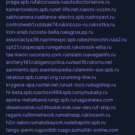
praga.spb.ru
falcorussia.ru
autodoctorservis.ru
kamertondom.spb.ru
net-life.net.ru
avto-vozim.ru
sakhcamera.ru
alliance-electro.spb.ru
stroyavt.ru
controlweb1.ru
tdsak74.ru
kinzozo-ru.ru
kvotka.ru
iron-snab.ru
costa-bella.ru
eugrus.pp.ru
associaciya39.ru
primexpo.spb.ru
bezmorchin.ru
ia2.ru
cpt21.ru
ispecspb.ru
regahost.ru
kolosok-elita.ru
tae-kwon.ru
consrio.com.ru
insiam.ru
avegainfo.ru
archery161.ru
bigencyclica.ru
vlast16.ru
korru.net
sarmiento.spb.su
extelopedia.ru
lammin-suo.spb.ru
iskatour.spb.ru
snpi.org.ru
running-line.ru
krygeva-spa.ru
chel.net.ru
rust-loco.ru
dugshop.ru
hl-beta.spb.ru
school494.spb.ru
mymubaby.ru
epoha-metalband.ru
ngr.spb.ru
rusgosnews.com
dieselvostok.ru
24hostel.msk.ru
w-dev.ru
f-ship.ru
regsmi.ru
filmnetwork.ru
malinasp.ru
kinosvin.ru
h2o-salon.ru
malutkayork.ru
deltaprim.spb.ru
tango-perm.ru
gooddir.ru
sgv.su
multiki-online.com