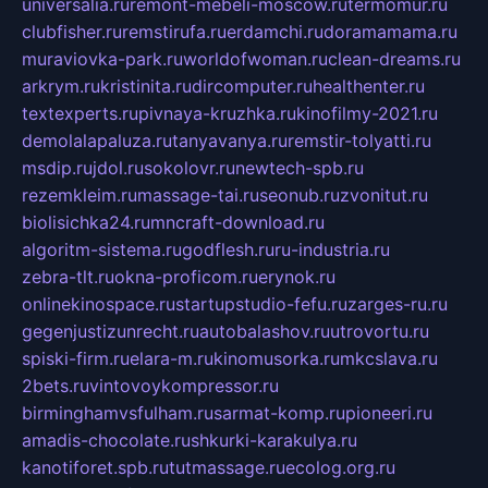
universalia.ru
remont-mebeli-moscow.ru
termomur.ru
clubfisher.ru
remstirufa.ru
erdamchi.ru
doramamama.ru
muraviovka-park.ru
worldofwoman.ru
clean-dreams.ru
arkrym.ru
kristinita.ru
dircomputer.ru
healthenter.ru
textexperts.ru
pivnaya-kruzhka.ru
kinofilmy-2021.ru
demolalapaluza.ru
tanyavanya.ru
remstir-tolyatti.ru
msdip.ru
jdol.ru
sokolovr.ru
newtech-spb.ru
rezemkleim.ru
massage-tai.ru
seonub.ru
zvonitut.ru
biolisichka24.ru
mncraft-download.ru
algoritm-sistema.ru
godflesh.ru
ru-industria.ru
zebra-tlt.ru
okna-proficom.ru
erynok.ru
onlinekinospace.ru
startupstudio-fefu.ru
zarges-ru.ru
gegenjustizunrecht.ru
autobalashov.ru
utrovortu.ru
spiski-firm.ru
elara-m.ru
kinomusorka.ru
mkcslava.ru
2bets.ru
vintovoykompressor.ru
birminghamvsfulham.ru
sarmat-komp.ru
pioneeri.ru
amadis-chocolate.ru
shkurki-karakulya.ru
kanotiforet.spb.ru
tutmassage.ru
ecolog.org.ru