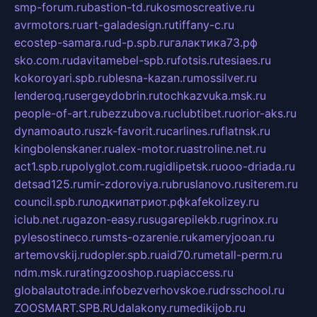
smp-forum.ru
bastion-td.ru
kosmoscreative.ru
avrmotors.ru
art-galadesign.ru
tiffany-c.ru
ecostep-samara.ru
d-p.spb.ru
галактика73.рф
sko.com.ru
davitamebel-spb.ru
fotsis.ru
tesiaes.ru
kokoroyari.spb.ru
blesna-kazan.ru
mossilver.ru
lenderoq.ru
sergeydobrin.ru
tochkazvuka.msk.ru
people-of-art.ru
bezzubova.ru
clubtibet.ru
orior-aks.ru
dynamoauto.ru
szk-favorit.ru
carlines.ru
flatnsk.ru
kingbolenskaner.ru
alex-motor.ru
astroline.net.ru
act1.spb.ru
polyglot.com.ru
gidlipetsk.ru
ooo-driada.ru
detsad125.ru
mir-zdoroviya.ru
bruslanovo.ru
siterem.ru
council.spb.ru
лодкипатриот.рф
kafekolizey.ru
iclub.net.ru
gazon-easy.ru
sugarepilekb.ru
grinox.ru
pylesostineco.ru
msts-ozarenie.ru
kameryjooan.ru
artemovskij.ru
dopler.spb.ru
aid70.ru
metall-perm.ru
ndm.msk.ru
ratingzooshop.ru
apiaccess.ru
globalautotrade.info
bezverhovskoe.ru
drsschool.ru
ZOOSMART.SPB.RU
dalakony.ru
medikijob.ru