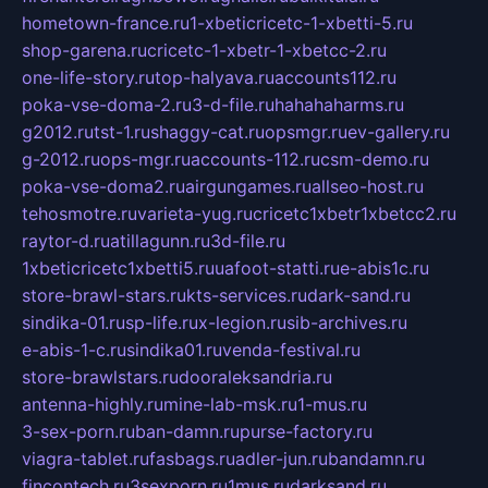
hometown-france.ru
1-xbeticricetc-1-xbetti-5.ru
shop-garena.ru
cricetc-1-xbetr-1-xbetcc-2.ru
one-life-story.ru
top-halyava.ru
accounts112.ru
poka-vse-doma-2.ru
3-d-file.ru
hahahaharms.ru
g2012.ru
tst-1.ru
shaggy-cat.ru
opsmgr.ru
ev-gallery.ru
g-2012.ru
ops-mgr.ru
accounts-112.ru
csm-demo.ru
poka-vse-doma2.ru
airgungames.ru
allseo-host.ru
tehosmotre.ru
varieta-yug.ru
cricetc1xbetr1xbetcc2.ru
raytor-d.ru
atillagunn.ru
3d-file.ru
1xbeticricetc1xbetti5.ru
uafoot-statti.ru
e-abis1c.ru
store-brawl-stars.ru
kts-services.ru
dark-sand.ru
sindika-01.ru
sp-life.ru
x-legion.ru
sib-archives.ru
e-abis-1-c.ru
sindika01.ru
venda-festival.ru
store-brawlstars.ru
dooraleksandria.ru
antenna-highly.ru
mine-lab-msk.ru
1-mus.ru
3-sex-porn.ru
ban-damn.ru
purse-factory.ru
viagra-tablet.ru
fasbags.ru
adler-jun.ru
bandamn.ru
fincontech.ru
3sexporn.ru
1mus.ru
darksand.ru