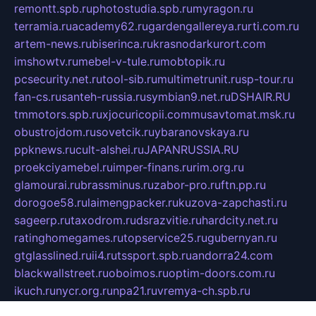
remontt.spb.ru
photostudia.spb.ru
myragon.ru
terramia.ru
academy62.ru
gardengallereya.ru
rti.com.ru
artem-news.ru
biserinca.ru
krasnodarkurort.com
imshowtv.ru
mebel-v-tule.ru
mobtopik.ru
pcsecurity.net.ru
tool-sib.ru
multimetrunit.ru
sp-tour.ru
fan-cs.ru
santeh-russia.ru
symbian9.net.ru
DSHAIR.RU
tmmotors.spb.ru
xjocuricopii.com
musavtomat.msk.ru
obustrojdom.ru
sovetcik.ru
ybaranovskaya.ru
ppknews.ru
cult-alshei.ru
JAPANRUSSIA.RU
proekciyamebel.ru
imper-finans.ru
rim.org.ru
glamourai.ru
brassminus.ru
zabor-pro.ru
ftn.pp.ru
dorogoe58.ru
laimengpacker.ru
kuzova-zapchasti.ru
sageerp.ru
taxodrom.ru
dsrazvitie.ru
hardcity.net.ru
ratinghomegames.ru
topservice25.ru
gubernyan.ru
gtglasslined.ru
ii4.ru
tssport.spb.ru
andorra24.com
blackwallstreet.ru
oboimos.ru
optim-doors.com.ru
ikuch.ru
nycr.org.ru
npa21.ru
vremya-ch.spb.ru
desert000.ru
ivtorgi.ru
ifiori.ru
catalog-statei.ru