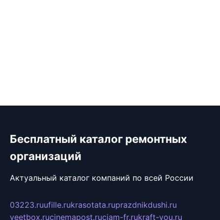
Бесплатный каталог ремонтных
организаций
Актуальный каталог компаний по всей России
03223.ru
ufille.ru
krasotata.ru
prazdnikdushi.ru
veetbox.ru
cinemapost.ru
ciam-fr.ru
kraft-you.ru