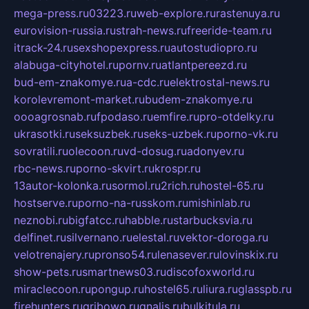
mega-press.ru
03223.ru
web-explore.ru
rastenuya.ru
eurovision-russia.ru
strah-news.ru
freeride-team.ru
itrack-24.ru
sexshopexpress.ru
autostudiopro.ru
alabuga-cityhotel.ru
pornv.ru
atlantpereezd.ru
bud-em-znakomye.ru
a-cdc.ru
elektrostal-news.ru
korolevremont-market.ru
budem-znakomye.ru
oooagrosnab.ru
fpodaso.ru
emfire.ru
pro-otdelky.ru
ukrasotki.ru
seksuzbek.ru
seks-uzbek.ru
porno-vk.ru
sovratili.ru
olecoon.ru
vd-dosug.ru
adonyev.ru
rbc-news.ru
porno-skvirt.ru
krospr.ru
13autor-kolonka.ru
sormol.ru
2rich.ru
hostel-65.ru
hostserve.ru
porno-na-russkom.ru
mishinlab.ru
neznobi.ru
bigfatcc.ru
habble.ru
starbucksvia.ru
delfinet.ru
silvernano.ru
elestal.ru
vektor-doroga.ru
velotrenajery.ru
pronso54.ru
lenasever.ru
lovinskix.ru
show-pets.ru
smartnews03.ru
discofoxworld.ru
miraclecoon.ru
pongup.ru
hostel65.ru
liura.ru
glasspb.ru
firehunters.ru
gribowo.ru
gnalis.ru
bulkitula.ru