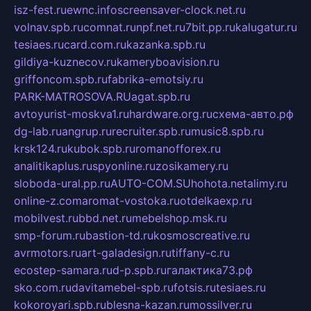
isz-fest.ru
ewnc.info
screensaver-clock.net.ru
volnav.spb.ru
comnat.ru
npf.net.ru
7bit.pp.ru
kalugatur.ru
tesiaes.ru
card.com.ru
kazanka.spb.ru
gildiya-kuznecov.ru
kameryboavision.ru
griffoncom.spb.ru
fabrika-emotsiy.ru
PARK-MATROSOVA.RU
agat.spb.ru
avtoyurist-moskva1.ru
hardware.org.ru
схема-авто.рф
dg-lab.ru
angrup.ru
recruiter.spb.ru
music8.spb.ru
krsk124.ru
kubok.spb.ru
romanofforex.ru
analitikaplus.ru
spyonline.ru
zosikamery.ru
sloboda-ural.pp.ru
AUTO-COM.SU
hohota.net
alimy.ru
online-z.com
aromat-vostoka.ru
otdelkaexp.ru
mobilvest.ru
bbd.net.ru
mebelshop.msk.ru
smp-forum.ru
bastion-td.ru
kosmoscreative.ru
avrmotors.ru
art-galadesign.ru
tiffany-c.ru
ecostep-samara.ru
d-p.spb.ru
галактика73.рф
sko.com.ru
davitamebel-spb.ru
fotsis.ru
tesiaes.ru
kokoroyari.spb.ru
blesna-kazan.ru
mossilver.ru