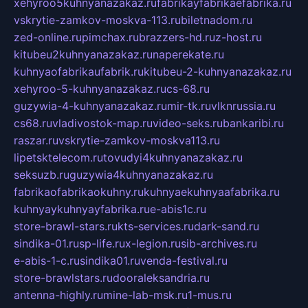
xehyroo5kuhnyanazakaz.ru
fabrikayfabrikaefabrika.ru
vskrytie-zamkov-moskva-113.ru
biletnadom.ru
zed-online.ru
pimchax.ru
brazzers-hd.ru
z-host.ru
kitubeu2kuhnyanazakaz.ru
naperekate.ru
kuhnyaofabrikaufabrik.ru
kitubeu-2-kuhnyanazakaz.ru
xehyroo-5-kuhnyanazakaz.ru
cs-68.ru
guzywia-4-kuhnyanazakaz.ru
mir-tk.ru
vlknrussia.ru
cs68.ru
vladivostok-map.ru
video-seks.ru
bankaribi.ru
raszar.ru
vskrytie-zamkov-moskva113.ru
lipetsktelecom.ru
tovudyi4kuhnyanazakaz.ru
seksuzb.ru
guzywia4kuhnyanazakaz.ru
fabrikaofabrikaokuhny.ru
kuhnyaekuhnyaafabrika.ru
kuhnyaykuhnyayfabrika.ru
e-abis1c.ru
store-brawl-stars.ru
kts-services.ru
dark-sand.ru
sindika-01.ru
sp-life.ru
x-legion.ru
sib-archives.ru
e-abis-1-c.ru
sindika01.ru
venda-festival.ru
store-brawlstars.ru
dooraleksandria.ru
antenna-highly.ru
mine-lab-msk.ru
1-mus.ru