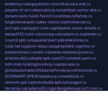
lenderoq.ru
sergeydobrin.ru
tochkazvuka.msk.ru
people-of-art.ru
bezzubova.ru
clubtibet.ru
orior-aks.ru
dynamoauto.ru
szk-favorit.ru
carlines.ru
flatnsk.ru
kingbolenskaner.ru
alex-motor.ru
astroline.net.ru
act1.spb.ru
polyglot.com.ru
gidlipetsk.ru
ooo-driada.ru
detsad125.ru
mir-zdoroviya.ru
bruslanovo.ru
siterem.ru
council.spb.ru
лодкипатриот.рф
kafekolizey.ru
iclub.net.ru
gazon-easy.ru
sugarepilekb.ru
grinox.ru
pylesostineco.ru
msts-ozarenie.ru
kameryjooan.ru
artemovskij.ru
dopler.spb.ru
aid70.ru
metall-perm.ru
ndm.msk.ru
ratingzooshop.ru
apiaccess.ru
globalautotrade.info
bezverhovskoe.ru
drsschool.ru
ZOOSMART.SPB.RU
dalakony.ru
medikijob.ru
remontt.spb.ru
photostudia.spb.ru
myragon.ru
terramia.ru
academy62.ru
gardengallereya.ru
rti.com.ru
artem-news.ru
biserinca.ru
krasnodarkurort.com
imshowtv.ru
mebel-v-tule.ru
mobtopik.ru
pcsecurity.net.ru
tool-sib.ru
multimetrunit.ru
sp-tour.ru