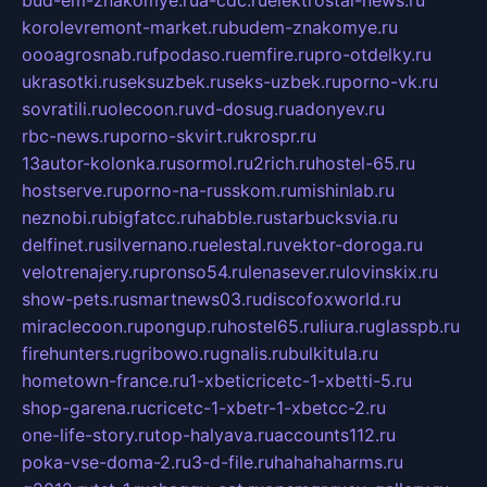
korolevremont-market.ru
budem-znakomye.ru
oooagrosnab.ru
fpodaso.ru
emfire.ru
pro-otdelky.ru
ukrasotki.ru
seksuzbek.ru
seks-uzbek.ru
porno-vk.ru
sovratili.ru
olecoon.ru
vd-dosug.ru
adonyev.ru
rbc-news.ru
porno-skvirt.ru
krospr.ru
13autor-kolonka.ru
sormol.ru
2rich.ru
hostel-65.ru
hostserve.ru
porno-na-russkom.ru
mishinlab.ru
neznobi.ru
bigfatcc.ru
habble.ru
starbucksvia.ru
delfinet.ru
silvernano.ru
elestal.ru
vektor-doroga.ru
velotrenajery.ru
pronso54.ru
lenasever.ru
lovinskix.ru
show-pets.ru
smartnews03.ru
discofoxworld.ru
miraclecoon.ru
pongup.ru
hostel65.ru
liura.ru
glasspb.ru
firehunters.ru
gribowo.ru
gnalis.ru
bulkitula.ru
hometown-france.ru
1-xbeticricetc-1-xbetti-5.ru
shop-garena.ru
cricetc-1-xbetr-1-xbetcc-2.ru
one-life-story.ru
top-halyava.ru
accounts112.ru
poka-vse-doma-2.ru
3-d-file.ru
hahahaharms.ru