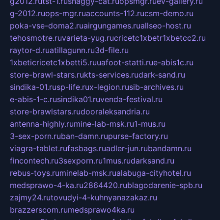
g2012.ru
tst-1.ru
shaggy-cat.ru
opsmgr.ru
ev-gallery.ru
g-2012.ru
ops-mgr.ru
accounts-112.ru
csm-demo.ru
poka-vse-doma2.ru
airgungames.ru
allseo-host.ru
tehosmotre.ru
varieta-yug.ru
cricetc1xbetr1xbetcc2.ru
raytor-d.ru
atillagunn.ru
3d-file.ru
1xbeticricetc1xbetti5.ru
uafoot-statti.ru
e-abis1c.ru
store-brawl-stars.ru
kts-services.ru
dark-sand.ru
sindika-01.ru
sp-life.ru
x-legion.ru
sib-archives.ru
e-abis-1-c.ru
sindika01.ru
venda-festival.ru
store-brawlstars.ru
dooraleksandria.ru
antenna-highly.ru
mine-lab-msk.ru
1-mus.ru
3-sex-porn.ru
ban-damn.ru
purse-factory.ru
viagra-tablet.ru
fasbags.ru
adler-jun.ru
bandamn.ru
fincontech.ru
3sexporn.ru
1mus.ru
darksand.ru
rebus-toys.ru
minelab-msk.ru
alabuga-cityhotel.ru
medsprawo-4-ka.ru
2864420.ru
blagodarenie-spb.ru
zajmy24.ru
tovudyi-4-kuhnyanazakaz.ru
brazzerscom.ru
medsprawo4ka.ru