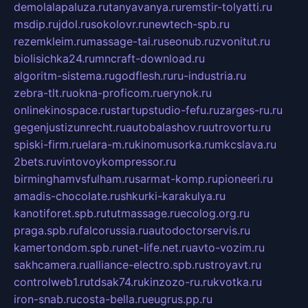
demolalapaluza.ru
tanyavanya.ru
remstir-tolyatti.ru
msdip.ru
jdol.ru
sokolovr.ru
newtech-spb.ru
rezemkleim.ru
massage-tai.ru
seonub.ru
zvonitut.ru
biolisichka24.ru
mncraft-download.ru
algoritm-sistema.ru
godflesh.ru
ru-industria.ru
zebra-tlt.ru
okna-proficom.ru
erynok.ru
onlinekinospace.ru
startupstudio-fefu.ru
zarges-ru.ru
gegenjustizunrecht.ru
autobalashov.ru
utrovortu.ru
spiski-firm.ru
elara-m.ru
kinomusorka.ru
mkcslava.ru
2bets.ru
vintovoykompressor.ru
birminghamvsfulham.ru
sarmat-komp.ru
pioneeri.ru
amadis-chocolate.ru
shkurki-karakulya.ru
kanotiforet.spb.ru
tutmassage.ru
ecolog.org.ru
praga.spb.ru
falcorussia.ru
autodoctorservis.ru
kamertondom.spb.ru
net-life.net.ru
avto-vozim.ru
sakhcamera.ru
alliance-electro.spb.ru
stroyavt.ru
controlweb1.ru
tdsak74.ru
kinzozo-ru.ru
kvotka.ru
iron-snab.ru
costa-bella.ru
eugrus.pp.ru