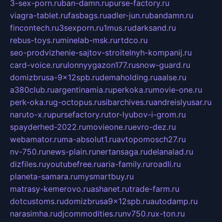
3-sex-porn.ru
ban-damn.ru
purse-factory.ru
viagra-tablet.ru
fasbags.ru
adler-jun.ru
bandamn.ru
fincontech.ru
3sexporn.ru
1mus.ru
darksand.ru
rebus-toys.ru
minelab-msk.ru
rtdco.ru
seo-prodvizhenie-sajtov-stroitelnyh-kompanij.ru
card-voice.ru
rulonnyygazon177.ru
snow-guard.ru
domizbrusa-9x12spb.ru
demaholding.ru
aalse.ru
a380club.ru
argentinamia.ru
perkoka.ru
movie-one.ru
perk-oka.ru
g-octopus.ru
sibarchives.ru
andreislyusar.ru
naruto-x.ru
pursefactory.ru
tor-lyubov-i-grom.ru
spayderhed-2022.ru
movieone.ru
evro-dez.ru
webamator.ru
ma-absolut1.ru
avtopomosch27.ru
nv-750.ru
news-plain.ru
nertansaga.ru
delanalad.ru
dizfiles.ru
youtubefree.ru
aria-family.ru
roadli.ru
planeta-samara.ru
mysmartbuy.ru
matrasy-kemerovo.ru
ashanet.ru
trade-farm.ru
dotcustoms.ru
domizbrusa9x12spb.ru
autodamp.ru
narasimha.ru
djcommodities.ru
nv750.ru
x-ton.ru