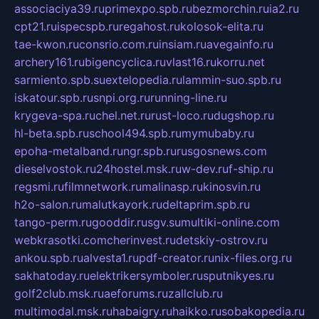
associaciya39.ru
primexpo.spb.ru
bezmorchin.ru
ia2.ru
cpt21.ru
ispecspb.ru
regahost.ru
kolosok-elita.ru
tae-kwon.ru
consrio.com.ru
insiam.ru
avegainfo.ru
archery161.ru
bigencyclica.ru
vlast16.ru
korru.net
sarmiento.spb.su
extelopedia.ru
lammin-suo.spb.ru
iskatour.spb.ru
snpi.org.ru
running-line.ru
krygeva-spa.ru
chel.net.ru
rust-loco.ru
dugshop.ru
hl-beta.spb.ru
school494.spb.ru
mymubaby.ru
epoha-metalband.ru
ngr.spb.ru
rusgosnews.com
dieselvostok.ru
24hostel.msk.ru
w-dev.ru
f-ship.ru
regsmi.ru
filmnetwork.ru
malinasp.ru
kinosvin.ru
h2o-salon.ru
malutkayork.ru
deltaprim.spb.ru
tango-perm.ru
gooddir.ru
sgv.su
multiki-online.com
webkrasotki.com
cherinvest.ru
detskiy-ostrov.ru
ankou.spb.ru
alvesta1.ru
pdf-creator.ru
nix-files.org.ru
sakhatoday.ru
elektrikersymboler.ru
sputnikyes.ru
golf2club.msk.ru
aeforums.ru
zallclub.ru
multimodal.msk.ru
habaigry.ru
haikko.ru
sobakopedia.ru