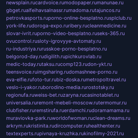
newsplain.ru
cardvoice.ru
modopaper.ru
manunae.ru
gbget.ru
alfeihavsalnassr.ru
madoma.ru
tajuncos.ru
petrovkasports.ru
porno-online-besplatno.ru
splclub.ru
york-life.ru
doroga-expo.ru
ribery.ru
cleanmedicine.ru
slovar-ivrit.ru
porno-video-besplatno.ru
seks-365.ru
ovucontrol.ru
sloty-igrovyye-avtomaty.ru
ru-industriya.ru
russkoe-porno-besplatno.ru
belgorod-day.ru
digilith.ru
pichkurovlab.ru
medic-today.ru
taksu.ru
comp123.ru
don-ykt.ru
teensvoice.ru
imgsharing.ru
domashnee-porno.ru
eva-elfie.ru
foto-tur.ru
biz-doska.ru
metropoltravel.ru
veslo-i-yakor.ru
borodino-media.ru
rostotsky.ru
regionufa.ru
weiss-bet.ru
zaryna.ru
casinotablet.ru
universalia.ru
remont-mebeli-moscow.ru
termomur.ru
clubfisher.ru
remstirufa.ru
erdamchi.ru
doramamama.ru
muraviovka-park.ru
worldofwoman.ru
clean-dreams.ru
arkrym.ru
kristinita.ru
dircomputer.ru
healthenter.ru
textexperts.ru
pivnaya-kruzhka.ru
kinofilmy-2021.ru