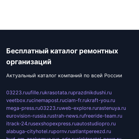
Бесплатный каталог ремонтных
организаций
Актуальный каталог компаний по всей России
03223.ru
ufille.ru
krasotata.ru
prazdnikdushi.ru
veetbox.ru
cinemapost.ru
ciam-fr.ru
kraft-you.ru
mega-press.ru
03223.ru
web-explore.ru
rastenuya.ru
eurovision-russia.ru
strah-news.ru
freeride-team.ru
itrack-24.ru
sexshopexpress.ru
autostudiopro.ru
alabuga-cityhotel.ru
pornv.ru
atlantpereezd.ru
bud-em-znakomye.ru
a-cdc.ru
elektrostal-news.ru