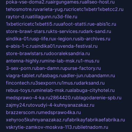
poka-vse-doma2.ru
airgungames.ru
allseo-host.ru
tehosmotre.ru
varieta-yug.ru
cricetc1xbetr1xbetcc2.ru
raytor-d.ru
atillagunn.ru
3d-file.ru
1xbeticricetc1xbetti5.ru
uafoot-statti.ru
e-abis1c.ru
store-brawl-stars.ru
kts-services.ru
dark-sand.ru
sindika-01.ru
sp-life.ru
x-legion.ru
sib-archives.ru
e-abis-1-c.ru
sindika01.ru
venda-festival.ru
store-brawlstars.ru
dooraleksandria.ru
antenna-highly.ru
mine-lab-msk.ru
1-mus.ru
3-sex-porn.ru
ban-damn.ru
purse-factory.ru
viagra-tablet.ru
fasbags.ru
adler-jun.ru
bandamn.ru
fincontech.ru
3sexporn.ru
1mus.ru
darksand.ru
rebus-toys.ru
minelab-msk.ru
alabuga-cityhotel.ru
medsprawo-4-ka.ru
2864420.ru
blagodarenie-spb.ru
zajmy24.ru
tovudyi-4-kuhnyanazakaz.ru
brazzerscom.ru
medsprawo4ka.ru
xehyroo5kuhnyanazakaz.ru
fabrikayfabrikaefabrika.ru
vskrytie-zamkov-moskva-113.ru
biletnadom.ru