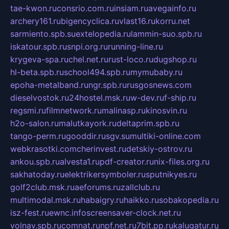
tae-kwon.ru
consrio.com.ru
insiam.ru
avegainfo.ru
archery161.ru
bigencyclica.ru
vlast16.ru
korru.net
sarmiento.spb.su
extelopedia.ru
lammin-suo.spb.ru
iskatour.spb.ru
snpi.org.ru
running-line.ru
krygeva-spa.ru
chel.net.ru
rust-loco.ru
dugshop.ru
hl-beta.spb.ru
school494.spb.ru
mymubaby.ru
epoha-metalband.ru
ngr.spb.ru
rusgosnews.com
dieselvostok.ru
24hostel.msk.ru
w-dev.ru
f-ship.ru
regsmi.ru
filmnetwork.ru
malinasp.ru
kinosvin.ru
h2o-salon.ru
malutkayork.ru
deltaprim.spb.ru
tango-perm.ru
gooddir.ru
sgv.su
multiki-online.com
webkrasotki.com
cherinvest.ru
detskiy-ostrov.ru
ankou.spb.ru
alvesta1.ru
pdf-creator.ru
nix-files.org.ru
sakhatoday.ru
elektrikersymboler.ru
sputnikyes.ru
golf2club.msk.ru
aeforums.ru
zallclub.ru
multimodal.msk.ru
habaigry.ru
haikko.ru
sobakopedia.ru
isz-fest.ru
ewnc.info
screensaver-clock.net.ru
volnav.spb.ru
comnat.ru
npf.net.ru
7bit.pp.ru
kalugatur.ru