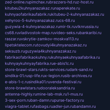
zed-online.ru
pimchax.ru
brazzers-hd.ru
z-host.ru
kitubeu2kuhnyanazakaz.ru
naperekate.ru
kuhnyaofabrikaufabrik.ru
kitubeu-2-kuhnyanazakaz.ru
xehyroo-5-kuhnyanazakaz.ru
cs-68.ru
guzywia-4-kuhnyanazakaz.ru
mir-tk.ru
vlknrussia.ru
cs68.ru
vladivostok-map.ru
video-seks.ru
bankaribi.ru
raszar.ru
vskrytie-zamkov-moskva113.ru
lipetsktelecom.ru
tovudyi4kuhnyanazakaz.ru
seksuzb.ru
guzywia4kuhnyanazakaz.ru
fabrikaofabrikaokuhny.ru
kuhnyaekuhnyaafabrika.ru
kuhnyaykuhnyayfabrika.ru
e-abis1c.ru
store-brawl-stars.ru
kts-services.ru
dark-sand.ru
sindika-01.ru
sp-life.ru
x-legion.ru
sib-archives.ru
e-abis-1-c.ru
sindika01.ru
venda-festival.ru
store-brawlstars.ru
dooraleksandria.ru
antenna-highly.ru
mine-lab-msk.ru
1-mus.ru
3-sex-porn.ru
ban-damn.ru
purse-factory.ru
viagra-tablet.ru
fasbags.ru
adler-jun.ru
bandamn.ru