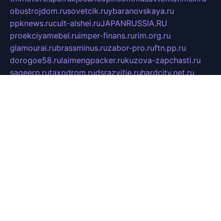
obustrojdom.ru
sovetcik.ru
ybaranovskaya.ru
ppknews.ru
cult-alshei.ru
JAPANRUSSIA.RU
proekciyamebel.ru
imper-finans.ru
rim.org.ru
glamourai.ru
brassminus.ru
zabor-pro.ru
ftn.pp.ru
dorogoe58.ru
laimengpacker.ru
kuzova-zapchasti.ru
sageerp.ru
taxodrom.ru
dsrazvitie.ru
hardcity.net.ru
ratinghomegames.ru
topservice25.ru
gubernyan.ru
gtglasslined.ru
ii4.ru
tssport.spb.ru
andorra24.com
blackwallstreet.ru
oboimos.ru
optim-doors.com.ru
ikuch.ru
nycr.org.ru
npa21.ru
vremya-ch.spb.ru
desert000.ru
ivtorgi.ru
ifiori.ru
catalog-statei.ru
dcv.org.ru
spetsmaster174.ru
ipkameryhiseeu.ru
dum26.ru
ruspol.spb.ru
fr-opendp.ru
kam-solnyshko.ru
cheyenne-arapaho.ru
sevzapmetal.spb.ru
ted-lapidus.spb.ru
parasite-eliminator.ru
sigma-complete.ru
modernworld.ru
dama-moda.ru
eholot-group.ru
sk-nvkz.ru
DRONGOLD.RU
democratia2.ru
i-farmer.ru
mass-sport.org