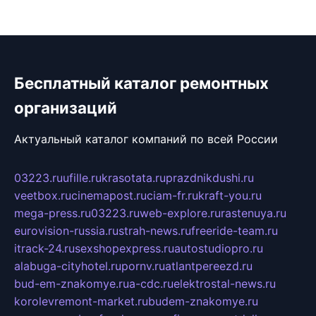
Бесплатный каталог ремонтных
организаций
Актуальный каталог компаний по всей России
03223.ru
ufille.ru
krasotata.ru
prazdnikdushi.ru
veetbox.ru
cinemapost.ru
ciam-fr.ru
kraft-you.ru
mega-press.ru
03223.ru
web-explore.ru
rastenuya.ru
eurovision-russia.ru
strah-news.ru
freeride-team.ru
itrack-24.ru
sexshopexpress.ru
autostudiopro.ru
alabuga-cityhotel.ru
pornv.ru
atlantpereezd.ru
bud-em-znakomye.ru
a-cdc.ru
elektrostal-news.ru
korolevremont-market.ru
budem-znakomye.ru