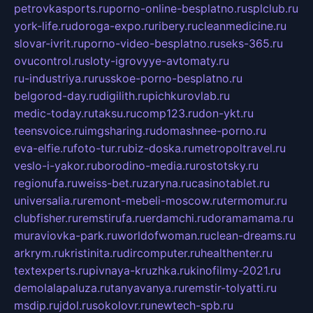
petrovkasports.ru
porno-online-besplatno.ru
splclub.ru
york-life.ru
doroga-expo.ru
ribery.ru
cleanmedicine.ru
slovar-ivrit.ru
porno-video-besplatno.ru
seks-365.ru
ovucontrol.ru
sloty-igrovyye-avtomaty.ru
ru-industriya.ru
russkoe-porno-besplatno.ru
belgorod-day.ru
digilith.ru
pichkurovlab.ru
medic-today.ru
taksu.ru
comp123.ru
don-ykt.ru
teensvoice.ru
imgsharing.ru
domashnee-porno.ru
eva-elfie.ru
foto-tur.ru
biz-doska.ru
metropoltravel.ru
veslo-i-yakor.ru
borodino-media.ru
rostotsky.ru
regionufa.ru
weiss-bet.ru
zaryna.ru
casinotablet.ru
universalia.ru
remont-mebeli-moscow.ru
termomur.ru
clubfisher.ru
remstirufa.ru
erdamchi.ru
doramamama.ru
muraviovka-park.ru
worldofwoman.ru
clean-dreams.ru
arkrym.ru
kristinita.ru
dircomputer.ru
healthenter.ru
textexperts.ru
pivnaya-kruzhka.ru
kinofilmy-2021.ru
demolalapaluza.ru
tanyavanya.ru
remstir-tolyatti.ru
msdip.ru
jdol.ru
sokolovr.ru
newtech-spb.ru