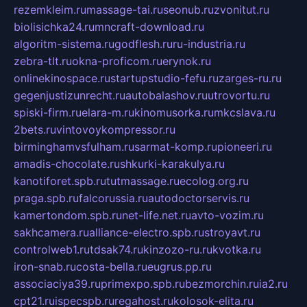
rezemkleim.ru
massage-tai.ru
seonub.ru
zvonitut.ru
biolisichka24.ru
mncraft-download.ru
algoritm-sistema.ru
godflesh.ru
ru-industria.ru
zebra-tlt.ru
okna-proficom.ru
erynok.ru
onlinekinospace.ru
startupstudio-fefu.ru
zarges-ru.ru
gegenjustizunrecht.ru
autobalashov.ru
utrovortu.ru
spiski-firm.ru
elara-m.ru
kinomusorka.ru
mkcslava.ru
2bets.ru
vintovoykompressor.ru
birminghamvsfulham.ru
sarmat-komp.ru
pioneeri.ru
amadis-chocolate.ru
shkurki-karakulya.ru
kanotiforet.spb.ru
tutmassage.ru
ecolog.org.ru
praga.spb.ru
falcorussia.ru
autodoctorservis.ru
kamertondom.spb.ru
net-life.net.ru
avto-vozim.ru
sakhcamera.ru
alliance-electro.spb.ru
stroyavt.ru
controlweb1.ru
tdsak74.ru
kinzozo-ru.ru
kvotka.ru
iron-snab.ru
costa-bella.ru
eugrus.pp.ru
associaciya39.ru
primexpo.spb.ru
bezmorchin.ru
ia2.ru
cpt21.ru
ispecspb.ru
regahost.ru
kolosok-elita.ru