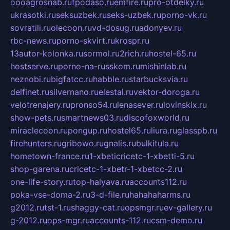
oooagrosnab.ru
fpodaso.ru
emfire.ru
pro-otdelky.ru
ukrasotki.ru
seksuzbek.ru
seks-uzbek.ru
porno-vk.ru
sovratili.ru
olecoon.ru
vd-dosug.ru
adonyev.ru
rbc-news.ru
porno-skvirt.ru
krospr.ru
13autor-kolonka.ru
sormol.ru
2rich.ru
hostel-65.ru
hostserve.ru
porno-na-russkom.ru
mishinlab.ru
neznobi.ru
bigfatcc.ru
habble.ru
starbucksvia.ru
delfinet.ru
silvernano.ru
elestal.ru
vektor-doroga.ru
velotrenajery.ru
pronso54.ru
lenasever.ru
lovinskix.ru
show-pets.ru
smartnews03.ru
discofoxworld.ru
miraclecoon.ru
pongup.ru
hostel65.ru
liura.ru
glasspb.ru
firehunters.ru
gribowo.ru
gnalis.ru
bulkitula.ru
hometown-france.ru
1-xbeticricetc-1-xbetti-5.ru
shop-garena.ru
cricetc-1-xbetr-1-xbetcc-2.ru
one-life-story.ru
top-halyava.ru
accounts112.ru
poka-vse-doma-2.ru
3-d-file.ru
hahahaharms.ru
g2012.ru
tst-1.ru
shaggy-cat.ru
opsmgr.ru
ev-gallery.ru
g-2012.ru
ops-mgr.ru
accounts-112.ru
csm-demo.ru