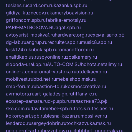
tesiaes.ru
card.com.ru
kazanka.spb.ru
gildiya-kuznecov.ru
kameryboavision.ru
griffoncom.spb.ru
fabrika-emotsiy.ru
PARK-MATROSOVA.RU
agat.spb.ru
avtoyurist-moskva1.ru
hardware.org.ru
схема-авто.рф
dg-lab.ru
angrup.ru
recruiter.spb.ru
music8.spb.ru
krsk124.ru
kubok.spb.ru
romanofforex.ru
analitikaplus.ru
spyonline.ru
zosikamery.ru
sloboda-ural.pp.ru
AUTO-COM.SU
hohota.net
alimy.ru
online-z.com
aromat-vostoka.ru
otdelkaexp.ru
mobilvest.ru
bbd.net.ru
mebelshop.msk.ru
smp-forum.ru
bastion-td.ru
kosmoscreative.ru
avrmotors.ru
art-galadesign.ru
tiffany-c.ru
ecostep-samara.ru
d-p.spb.ru
галактика73.рф
sko.com.ru
davitamebel-spb.ru
fotsis.ru
tesiaes.ru
kokoroyari.spb.ru
blesna-kazan.ru
mossilver.ru
lenderoq.ru
sergeydobrin.ru
tochkazvuka.msk.ru
people-of-art.ru
bezzubova.ru
clubtibet.ru
orior-aks.ru