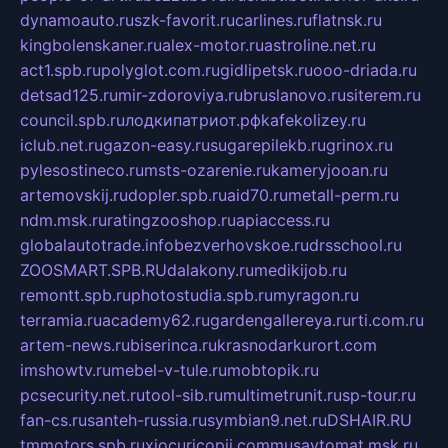
dynamoauto.ru
szk-favorit.ru
carlines.ru
flatnsk.ru
kingbolenskaner.ru
alex-motor.ru
astroline.net.ru
act1.spb.ru
polyglot.com.ru
gidlipetsk.ru
ooo-driada.ru
detsad125.ru
mir-zdoroviya.ru
bruslanovo.ru
siterem.ru
council.spb.ru
лодкипатриот.рф
kafekolizey.ru
iclub.net.ru
gazon-easy.ru
sugarepilekb.ru
grinox.ru
pylesostineco.ru
msts-ozarenie.ru
kameryjooan.ru
artemovskij.ru
dopler.spb.ru
aid70.ru
metall-perm.ru
ndm.msk.ru
ratingzooshop.ru
apiaccess.ru
globalautotrade.info
bezverhovskoe.ru
drsschool.ru
ZOOSMART.SPB.RU
dalakony.ru
medikijob.ru
remontt.spb.ru
photostudia.spb.ru
myragon.ru
terramia.ru
academy62.ru
gardengallereya.ru
rti.com.ru
artem-news.ru
biserinca.ru
krasnodarkurort.com
imshowtv.ru
mebel-v-tule.ru
mobtopik.ru
pcsecurity.net.ru
tool-sib.ru
multimetrunit.ru
sp-tour.ru
fan-cs.ru
santeh-russia.ru
symbian9.net.ru
DSHAIR.RU
tmmotors.spb.ru
xjocuricopii.com
musavtomat.msk.ru