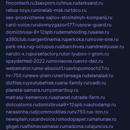
fincontech.ru
3sexporn.ru
1mus.ru
darksand.ru
rebus-toys.ru
minelab-msk.ru
rtdco.ru
seo-prodvizhenie-sajtov-stroitelnyh-kompanij.ru
card-voice.ru
rulonnyygazon177.ru
snow-guard.ru
domizbrusa-9x12spb.ru
demaholding.ru
aalse.ru
a380club.ru
argentinamia.ru
perkoka.ru
movie-one.ru
perk-oka.ru
g-octopus.ru
sibarchives.ru
andreislyusar.ru
naruto-x.ru
pursefactory.ru
tor-lyubov-i-grom.ru
spayderhed-2022.ru
movieone.ru
evro-dez.ru
webamator.ru
ma-absolut1.ru
avtopomosch27.ru
nv-750.ru
news-plain.ru
nertansaga.ru
delanalad.ru
dizfiles.ru
youtubefree.ru
aria-family.ru
roadli.ru
planeta-samara.ru
mysmartbuy.ru
matrasy-kemerovo.ru
ashanet.ru
trade-farm.ru
dotcustoms.ru
domizbrusa9x12spb.ru
autodamp.ru
narasimha.ru
djcommodities.ru
nv750.ru
x-ton.ru
newsplain.ru
cardvoice.ru
modopaper.ru
manunae.ru
gbget.ru
alfeihavsalnassr.ru
madoma.ru
tajuncos.ru