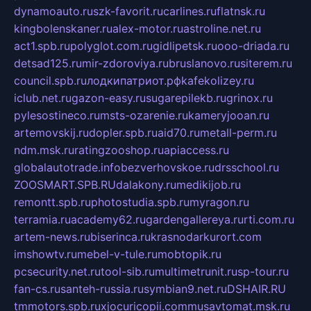
dynamoauto.ru
szk-favorit.ru
carlines.ru
flatnsk.ru
kingbolenskaner.ru
alex-motor.ru
astroline.net.ru
act1.spb.ru
polyglot.com.ru
gidlipetsk.ru
ooo-driada.ru
detsad125.ru
mir-zdoroviya.ru
bruslanovo.ru
siterem.ru
council.spb.ru
лодкипатриот.рф
kafekolizey.ru
iclub.net.ru
gazon-easy.ru
sugarepilekb.ru
grinox.ru
pylesostineco.ru
msts-ozarenie.ru
kameryjooan.ru
artemovskij.ru
dopler.spb.ru
aid70.ru
metall-perm.ru
ndm.msk.ru
ratingzooshop.ru
apiaccess.ru
globalautotrade.info
bezverhovskoe.ru
drsschool.ru
ZOOSMART.SPB.RU
dalakony.ru
medikijob.ru
remontt.spb.ru
photostudia.spb.ru
myragon.ru
terramia.ru
academy62.ru
gardengallereya.ru
rti.com.ru
artem-news.ru
biserinca.ru
krasnodarkurort.com
imshowtv.ru
mebel-v-tule.ru
mobtopik.ru
pcsecurity.net.ru
tool-sib.ru
multimetrunit.ru
sp-tour.ru
fan-cs.ru
santeh-russia.ru
symbian9.net.ru
DSHAIR.RU
tmmotors.spb.ru
xjocuricopii.com
musavtomat.msk.ru