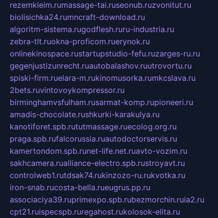
rezemkleim.ru
massage-tai.ru
seonub.ru
zvonitut.ru
biolisichka24.ru
mncraft-download.ru
algoritm-sistema.ru
godflesh.ru
ru-industria.ru
zebra-tlt.ru
okna-proficom.ru
erynok.ru
onlinekinospace.ru
startupstudio-fefu.ru
zarges-ru.ru
gegenjustizunrecht.ru
autobalashov.ru
utrovortu.ru
spiski-firm.ru
elara-m.ru
kinomusorka.ru
mkcslava.ru
2bets.ru
vintovoykompressor.ru
birminghamvsfulham.ru
sarmat-komp.ru
pioneeri.ru
amadis-chocolate.ru
shkurki-karakulya.ru
kanotiforet.spb.ru
tutmassage.ru
ecolog.org.ru
praga.spb.ru
falcorussia.ru
autodoctorservis.ru
kamertondom.spb.ru
net-life.net.ru
avto-vozim.ru
sakhcamera.ru
alliance-electro.spb.ru
stroyavt.ru
controlweb1.ru
tdsak74.ru
kinzozo-ru.ru
kvotka.ru
iron-snab.ru
costa-bella.ru
eugrus.pp.ru
associaciya39.ru
primexpo.spb.ru
bezmorchin.ru
ia2.ru
cpt21.ru
ispecspb.ru
regahost.ru
kolosok-elita.ru