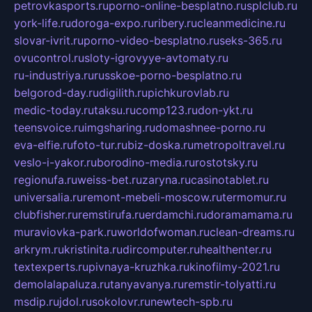
petrovkasports.ru
porno-online-besplatno.ru
splclub.ru
york-life.ru
doroga-expo.ru
ribery.ru
cleanmedicine.ru
slovar-ivrit.ru
porno-video-besplatno.ru
seks-365.ru
ovucontrol.ru
sloty-igrovyye-avtomaty.ru
ru-industriya.ru
russkoe-porno-besplatno.ru
belgorod-day.ru
digilith.ru
pichkurovlab.ru
medic-today.ru
taksu.ru
comp123.ru
don-ykt.ru
teensvoice.ru
imgsharing.ru
domashnee-porno.ru
eva-elfie.ru
foto-tur.ru
biz-doska.ru
metropoltravel.ru
veslo-i-yakor.ru
borodino-media.ru
rostotsky.ru
regionufa.ru
weiss-bet.ru
zaryna.ru
casinotablet.ru
universalia.ru
remont-mebeli-moscow.ru
termomur.ru
clubfisher.ru
remstirufa.ru
erdamchi.ru
doramamama.ru
muraviovka-park.ru
worldofwoman.ru
clean-dreams.ru
arkrym.ru
kristinita.ru
dircomputer.ru
healthenter.ru
textexperts.ru
pivnaya-kruzhka.ru
kinofilmy-2021.ru
demolalapaluza.ru
tanyavanya.ru
remstir-tolyatti.ru
msdip.ru
jdol.ru
sokolovr.ru
newtech-spb.ru