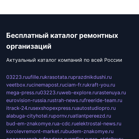
Бесплатный каталог ремонтных
организаций
Актуальный каталог компаний по всей России
03223.ru
ufille.ru
krasotata.ru
prazdnikdushi.ru
veetbox.ru
cinemapost.ru
ciam-fr.ru
kraft-you.ru
mega-press.ru
03223.ru
web-explore.ru
rastenuya.ru
eurovision-russia.ru
strah-news.ru
freeride-team.ru
itrack-24.ru
sexshopexpress.ru
autostudiopro.ru
alabuga-cityhotel.ru
pornv.ru
atlantpereezd.ru
bud-em-znakomye.ru
a-cdc.ru
elektrostal-news.ru
korolevremont-market.ru
budem-znakomye.ru
oooagrosnab.ru
fpodaso.ru
emfire.ru
pro-otdelky.ru