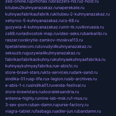
zed-online.ru
pimchax.ru
brazzers-hd.ru
z-host.ru
kitubeu2kuhnyanazakaz.ru
naperekate.ru
kuhnyaofabrikaufabrik.ru
kitubeu-2-kuhnyanazakaz.ru
xehyroo-5-kuhnyanazakaz.ru
cs-68.ru
guzywia-4-kuhnyanazakaz.ru
mir-tk.ru
vlknrussia.ru
cs68.ru
vladivostok-map.ru
video-seks.ru
bankaribi.ru
raszar.ru
vskrytie-zamkov-moskva113.ru
lipetsktelecom.ru
tovudyi4kuhnyanazakaz.ru
seksuzb.ru
guzywia4kuhnyanazakaz.ru
fabrikaofabrikaokuhny.ru
kuhnyaekuhnyaafabrika.ru
kuhnyaykuhnyayfabrika.ru
e-abis1c.ru
store-brawl-stars.ru
kts-services.ru
dark-sand.ru
sindika-01.ru
sp-life.ru
x-legion.ru
sib-archives.ru
e-abis-1-c.ru
sindika01.ru
venda-festival.ru
store-brawlstars.ru
dooraleksandria.ru
antenna-highly.ru
mine-lab-msk.ru
1-mus.ru
3-sex-porn.ru
ban-damn.ru
purse-factory.ru
viagra-tablet.ru
fasbags.ru
adler-jun.ru
bandamn.ru