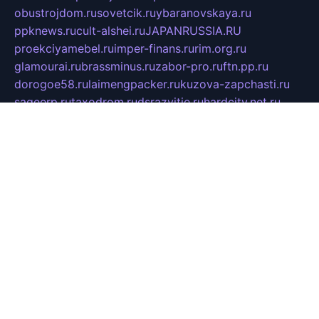
obustrojdom.ru
sovetcik.ru
ybaranovskaya.ru
ppknews.ru
cult-alshei.ru
JAPANRUSSIA.RU
proekciyamebel.ru
imper-finans.ru
rim.org.ru
glamourai.ru
brassminus.ru
zabor-pro.ru
ftn.pp.ru
dorogoe58.ru
laimengpacker.ru
kuzova-zapchasti.ru
sageerp.ru
taxodrom.ru
dsrazvitie.ru
hardcity.net.ru
ratinghomegames.ru
topservice25.ru
gubernyan.ru
gtglasslined.ru
ii4.ru
tssport.spb.ru
andorra24.com
blackwallstreet.ru
oboimos.ru
optim-doors.com.ru
ikuch.ru
nycr.org.ru
npa21.ru
vremya-ch.spb.ru
desert000.ru
ivtorgi.ru
ifiori.ru
catalog-statei.ru
dcv.org.ru
spetsmaster174.ru
ipkameryhiseeu.ru
dum26.ru
ruspol.spb.ru
fr-opendp.ru
kam-solnyshko.ru
cheyenne-arapaho.ru
sevzapmetal.spb.ru
ted-lapidus.spb.ru
parasite-eliminator.ru
sigma-complete.ru
modernworld.ru
dama-moda.ru
eholot-group.ru
sk-nvkz.ru
DRONGOLD.RU
democratia2.ru
i-farmer.ru
mass-sport.org