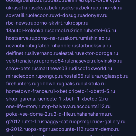
ukrasotki.ru
seksuzbek.ru
seks-uzbek.ru
porno-vk.ru
sovratili.ru
olecoon.ru
vd-dosug.ru
adonyev.ru
rbc-news.ru
porno-skvirt.ru
krospr.ru
13autor-kolonka.ru
sormol.ru
2rich.ru
hostel-65.ru
hostserve.ru
porno-na-russkom.ru
mishinlab.ru
neznobi.ru
bigfatcc.ru
habble.ru
starbucksvia.ru
delfinet.ru
silvernano.ru
elestal.ru
vektor-doroga.ru
velotrenajery.ru
pronso54.ru
lenasever.ru
lovinskix.ru
show-pets.ru
smartnews03.ru
discofoxworld.ru
miraclecoon.ru
pongup.ru
hostel65.ru
liura.ru
glasspb.ru
firehunters.ru
gribowo.ru
gnalis.ru
bulkitula.ru
hometown-france.ru
1-xbeticricetc-1-xbetti-5.ru
shop-garena.ru
cricetc-1-xbetr-1-xbetcc-2.ru
one-life-story.ru
top-halyava.ru
accounts112.ru
poka-vse-doma-2.ru
3-d-file.ru
hahahaharms.ru
g2012.ru
tst-1.ru
shaggy-cat.ru
opsmgr.ru
ev-gallery.ru
g-2012.ru
ops-mgr.ru
accounts-112.ru
csm-demo.ru