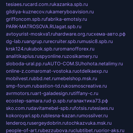
tesiaes.ru
card.com.ru
kazanka.spb.ru
gildiya-kuznecov.ru
kameryboavision.ru
griffoncom.spb.ru
fabrika-emotsiy.ru
PARK-MATROSOVA.RU
agat.spb.ru
avtoyurist-moskva1.ru
hardware.org.ru
схема-авто.рф
dg-lab.ru
angrup.ru
recruiter.spb.ru
music8.spb.ru
krsk124.ru
kubok.spb.ru
romanofforex.ru
analitikaplus.ru
spyonline.ru
zosikamery.ru
sloboda-ural.pp.ru
AUTO-COM.SU
hohota.net
alimy.ru
online-z.com
aromat-vostoka.ru
otdelkaexp.ru
mobilvest.ru
bbd.net.ru
mebelshop.msk.ru
smp-forum.ru
bastion-td.ru
kosmoscreative.ru
avrmotors.ru
art-galadesign.ru
tiffany-c.ru
ecostep-samara.ru
d-p.spb.ru
галактика73.рф
sko.com.ru
davitamebel-spb.ru
fotsis.ru
tesiaes.ru
kokoroyari.spb.ru
blesna-kazan.ru
mossilver.ru
lenderoq.ru
sergeydobrin.ru
tochkazvuka.msk.ru
people-of-art.ru
bezzubova.ru
clubtibet.ru
orior-aks.ru