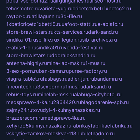
poka-vse-doma2.ru
airgungames.ru
allseo-host.ru
tehosmotre.ru
varieta-yug.ru
cricetc1xbetr1xbetcc2.ru
raytor-d.ru
atillagunn.ru
3d-file.ru
1xbeticricetc1xbetti5.ru
uafoot-statti.ru
e-abis1c.ru
store-brawl-stars.ru
kts-services.ru
dark-sand.ru
sindika-01.ru
sp-life.ru
x-legion.ru
sib-archives.ru
e-abis-1-c.ru
sindika01.ru
venda-festival.ru
store-brawlstars.ru
dooraleksandria.ru
antenna-highly.ru
mine-lab-msk.ru
1-mus.ru
3-sex-porn.ru
ban-damn.ru
purse-factory.ru
viagra-tablet.ru
fasbags.ru
adler-jun.ru
bandamn.ru
fincontech.ru
3sexporn.ru
1mus.ru
darksand.ru
rebus-toys.ru
minelab-msk.ru
alabuga-cityhotel.ru
medsprawo-4-ka.ru
2864420.ru
blagodarenie-spb.ru
zajmy24.ru
tovudyi-4-kuhnyanazakaz.ru
brazzerscom.ru
medsprawo4ka.ru
xehyroo5kuhnyanazakaz.ru
fabrikayfabrikaefabrika.ru
vskrytie-zamkov-moskva-113.ru
biletnadom.ru