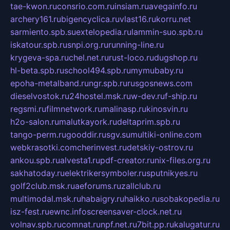
tae-kwon.ru
consrio.com.ru
insiam.ru
avegainfo.ru
archery161.ru
bigencyclica.ru
vlast16.ru
korru.net
sarmiento.spb.su
extelopedia.ru
lammin-suo.spb.ru
iskatour.spb.ru
snpi.org.ru
running-line.ru
krygeva-spa.ru
chel.net.ru
rust-loco.ru
dugshop.ru
hl-beta.spb.ru
school494.spb.ru
mymubaby.ru
epoha-metalband.ru
ngr.spb.ru
rusgosnews.com
dieselvostok.ru
24hostel.msk.ru
w-dev.ru
f-ship.ru
regsmi.ru
filmnetwork.ru
malinasp.ru
kinosvin.ru
h2o-salon.ru
malutkayork.ru
deltaprim.spb.ru
tango-perm.ru
gooddir.ru
sgv.su
multiki-online.com
webkrasotki.com
cherinvest.ru
detskiy-ostrov.ru
ankou.spb.ru
alvesta1.ru
pdf-creator.ru
nix-files.org.ru
sakhatoday.ru
elektrikersymboler.ru
sputnikyes.ru
golf2club.msk.ru
aeforums.ru
zallclub.ru
multimodal.msk.ru
habaigry.ru
haikko.ru
sobakopedia.ru
isz-fest.ru
ewnc.info
screensaver-clock.net.ru
volnav.spb.ru
comnat.ru
npf.net.ru
7bit.pp.ru
kalugatur.ru