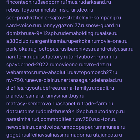
fincontech.ru
3sexporn.ru
1mus.ru
darksand.ru
rebus-toys.ru
minelab-msk.ru
rtdco.ru
seo-prodvizhenie-sajtov-stroitelnyh-kompanij.ru
card-voice.ru
rulonnyygazon177.ru
snow-guard.ru
domizbrusa-9x12spb.ru
demaholding.ru
aalse.ru
a380club.ru
argentinamia.ru
perkoka.ru
movie-one.ru
perk-oka.ru
g-octopus.ru
sibarchives.ru
andreislyusar.ru
naruto-x.ru
pursefactory.ru
tor-lyubov-i-grom.ru
spayderhed-2022.ru
movieone.ru
evro-dez.ru
webamator.ru
ma-absolut1.ru
avtopomosch27.ru
nv-750.ru
news-plain.ru
nertansaga.ru
delanalad.ru
dizfiles.ru
youtubefree.ru
aria-family.ru
roadli.ru
planeta-samara.ru
mysmartbuy.ru
matrasy-kemerovo.ru
ashanet.ru
trade-farm.ru
dotcustoms.ru
domizbrusa9x12spb.ru
autodamp.ru
narasimha.ru
djcommodities.ru
nv750.ru
x-ton.ru
newsplain.ru
cardvoice.ru
modopaper.ru
manunae.ru
gbget.ru
alfeihavsalnassr.ru
madoma.ru
tajuncos.ru