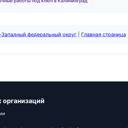
чные работы под ключ в Калининград
о-Западный федеральный округ
|
Главная страница
х организаций
сии