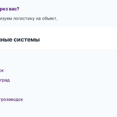
рез вас?
изуем логистику на объект.
чные системы
ск
нград
трозаводск