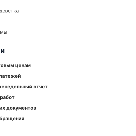
одсветка
емы
ми
птовым ценам
платежей
женедельный отчёт
 работ
их документов
обращения