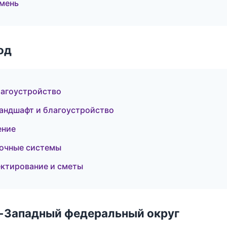
юмень
од
лагоустройство
андшафт и благоустройство
ение
очные системы
ктирование и сметы
о-Западный федеральный округ