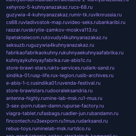
xehyroo-5-kuhnyanazakaz.ru
cs-68.ru
guzywia-4-kuhnyanazakaz.ru
mir-tk.ru
vlknrussia.ru
cs68.ru
vladivostok-map.ru
video-seks.ru
bankaribi.ru
raszar.ru
vskrytie-zamkov-moskva113.ru
lipetsktelecom.ru
tovudyi4kuhnyanazakaz.ru
seksuzb.ru
guzywia4kuhnyanazakaz.ru
fabrikaofabrikaokuhny.ru
kuhnyaekuhnyaafabrika.ru
kuhnyaykuhnyayfabrika.ru
e-abis1c.ru
store-brawl-stars.ru
kts-services.ru
dark-sand.ru
sindika-01.ru
sp-life.ru
x-legion.ru
sib-archives.ru
e-abis-1-c.ru
sindika01.ru
venda-festival.ru
store-brawlstars.ru
dooraleksandria.ru
antenna-highly.ru
mine-lab-msk.ru
1-mus.ru
3-sex-porn.ru
ban-damn.ru
purse-factory.ru
viagra-tablet.ru
fasbags.ru
adler-jun.ru
bandamn.ru
fincontech.ru
3sexporn.ru
1mus.ru
darksand.ru
rebus-toys.ru
minelab-msk.ru
rtdco.ru