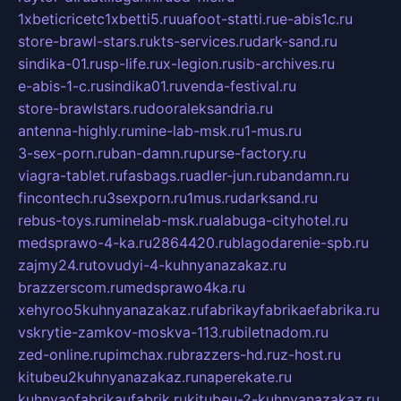
1xbeticricetc1xbetti5.ru
uafoot-statti.ru
e-abis1c.ru
store-brawl-stars.ru
kts-services.ru
dark-sand.ru
sindika-01.ru
sp-life.ru
x-legion.ru
sib-archives.ru
e-abis-1-c.ru
sindika01.ru
venda-festival.ru
store-brawlstars.ru
dooraleksandria.ru
antenna-highly.ru
mine-lab-msk.ru
1-mus.ru
3-sex-porn.ru
ban-damn.ru
purse-factory.ru
viagra-tablet.ru
fasbags.ru
adler-jun.ru
bandamn.ru
fincontech.ru
3sexporn.ru
1mus.ru
darksand.ru
rebus-toys.ru
minelab-msk.ru
alabuga-cityhotel.ru
medsprawo-4-ka.ru
2864420.ru
blagodarenie-spb.ru
zajmy24.ru
tovudyi-4-kuhnyanazakaz.ru
brazzerscom.ru
medsprawo4ka.ru
xehyroo5kuhnyanazakaz.ru
fabrikayfabrikaefabrika.ru
vskrytie-zamkov-moskva-113.ru
biletnadom.ru
zed-online.ru
pimchax.ru
brazzers-hd.ru
z-host.ru
kitubeu2kuhnyanazakaz.ru
naperekate.ru
kuhnyaofabrikaufabrik.ru
kitubeu-2-kuhnyanazakaz.ru