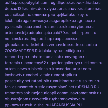
act1.spb.ru
polyglot.com.ru
gidlipetsk.ru
ooo-driada.ru
detsad125.ru
mir-zdoroviya.ru
bruslanovo.ru
siterem.ru
council.spb.ru
лодкипатриот.рф
kafekolizey.ru
iclub.net.ru
gazon-easy.ru
sugarepilekb.ru
grinox.ru
pylesostineco.ru
msts-ozarenie.ru
kameryjooan.ru
artemovskij.ru
dopler.spb.ru
aid70.ru
metall-perm.ru
ndm.msk.ru
ratingzooshop.ru
apiaccess.ru
globalautotrade.info
bezverhovskoe.ru
drsschool.ru
ZOOSMART.SPB.RU
dalakony.ru
medikijob.ru
remontt.spb.ru
photostudia.spb.ru
myragon.ru
terramia.ru
academy62.ru
gardengallereya.ru
rti.com.ru
artem-news.ru
biserinca.ru
krasnodarkurort.com
imshowtv.ru
mebel-v-tule.ru
mobtopik.ru
pcsecurity.net.ru
tool-sib.ru
multimetrunit.ru
sp-tour.ru
fan-cs.ru
santeh-russia.ru
symbian9.net.ru
DSHAIR.RU
tmmotors.spb.ru
xjocuricopii.com
musavtomat.msk.ru
obustrojdom.ru
sovetcik.ru
ybaranovskaya.ru
ppknews.ru
cult-alshei.ru
JAPANRUSSIA.RU