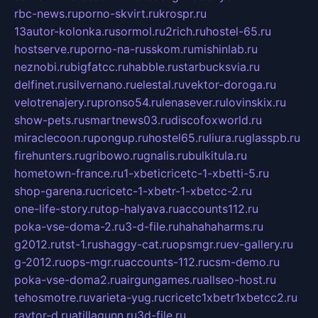
rbc-news.ru
porno-skvirt.ru
krospr.ru
13autor-kolonka.ru
sormol.ru
2rich.ru
hostel-65.ru
hostserve.ru
porno-na-russkom.ru
mishinlab.ru
neznobi.ru
bigfatcc.ru
habble.ru
starbucksvia.ru
delfinet.ru
silvernano.ru
elestal.ru
vektor-doroga.ru
velotrenajery.ru
pronso54.ru
lenasever.ru
lovinskix.ru
show-pets.ru
smartnews03.ru
discofoxworld.ru
miraclecoon.ru
pongup.ru
hostel65.ru
liura.ru
glasspb.ru
firehunters.ru
gribowo.ru
gnalis.ru
bulkitula.ru
hometown-france.ru
1-xbeticricetc-1-xbetti-5.ru
shop-garena.ru
cricetc-1-xbetr-1-xbetcc-2.ru
one-life-story.ru
top-halyava.ru
accounts112.ru
poka-vse-doma-2.ru
3-d-file.ru
hahahaharms.ru
g2012.ru
tst-1.ru
shaggy-cat.ru
opsmgr.ru
ev-gallery.ru
g-2012.ru
ops-mgr.ru
accounts-112.ru
csm-demo.ru
poka-vse-doma2.ru
airgungames.ru
allseo-host.ru
tehosmotre.ru
varieta-yug.ru
cricetc1xbetr1xbetcc2.ru
raytor-d.ru
atillagunn.ru
3d-file.ru