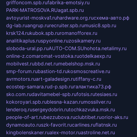
griffoncom.spb.ru
fabrika-emotsiy.ru
PARK-MATROSOVA.RU
agat.spb.ru
avtoyurist-moskva1.ru
hardware.org.ru
схема-авто.рф
dg-lab.ru
angrup.ru
recruiter.spb.ru
music8.spb.ru
krsk124.ru
kubok.spb.ru
romanofforex.ru
analitikaplus.ru
spyonline.ru
zosikamery.ru
sloboda-ural.pp.ru
AUTO-COM.SU
hohota.net
alimy.ru
online-z.com
aromat-vostoka.ru
otdelkaexp.ru
mobilvest.ru
bbd.net.ru
mebelshop.msk.ru
smp-forum.ru
bastion-td.ru
kosmoscreative.ru
avrmotors.ru
art-galadesign.ru
tiffany-c.ru
ecostep-samara.ru
d-p.spb.ru
галактика73.рф
sko.com.ru
davitamebel-spb.ru
fotsis.ru
tesiaes.ru
kokoroyari.spb.ru
blesna-kazan.ru
mossilver.ru
lenderoq.ru
sergeydobrin.ru
tochkazvuka.msk.ru
people-of-art.ru
bezzubova.ru
clubtibet.ru
orior-aks.ru
dynamoauto.ru
szk-favorit.ru
carlines.ru
flatnsk.ru
kingbolenskaner.ru
alex-motor.ru
astroline.net.ru