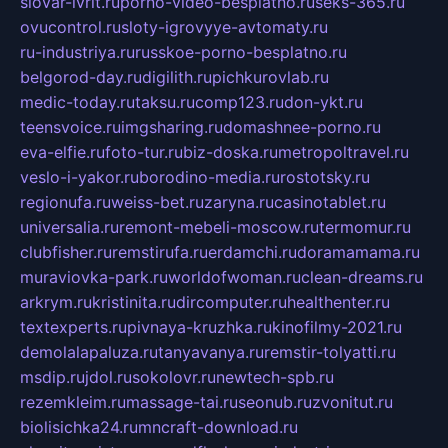
slovar-ivrit.ru
porno-video-besplatno.ru
seks-365.ru
ovucontrol.ru
sloty-igrovyye-avtomaty.ru
ru-industriya.ru
russkoe-porno-besplatno.ru
belgorod-day.ru
digilith.ru
pichkurovlab.ru
medic-today.ru
taksu.ru
comp123.ru
don-ykt.ru
teensvoice.ru
imgsharing.ru
domashnee-porno.ru
eva-elfie.ru
foto-tur.ru
biz-doska.ru
metropoltravel.ru
veslo-i-yakor.ru
borodino-media.ru
rostotsky.ru
regionufa.ru
weiss-bet.ru
zaryna.ru
casinotablet.ru
universalia.ru
remont-mebeli-moscow.ru
termomur.ru
clubfisher.ru
remstirufa.ru
erdamchi.ru
doramamama.ru
muraviovka-park.ru
worldofwoman.ru
clean-dreams.ru
arkrym.ru
kristinita.ru
dircomputer.ru
healthenter.ru
textexperts.ru
pivnaya-kruzhka.ru
kinofilmy-2021.ru
demolalapaluza.ru
tanyavanya.ru
remstir-tolyatti.ru
msdip.ru
jdol.ru
sokolovr.ru
newtech-spb.ru
rezemkleim.ru
massage-tai.ru
seonub.ru
zvonitut.ru
biolisichka24.ru
mncraft-download.ru