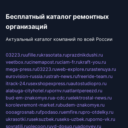
Бесплатный каталог ремонтных
организаций
Актуальный каталог компаний по всей России
03223.ru
ufille.ru
krasotata.ru
prazdnikdushi.ru
veetbox.ru
cinemapost.ru
ciam-fr.ru
kraft-you.ru
mega-press.ru
03223.ru
web-explore.ru
rastenuya.ru
eurovision-russia.ru
strah-news.ru
freeride-team.ru
itrack-24.ru
sexshopexpress.ru
autostudiopro.ru
alabuga-cityhotel.ru
pornv.ru
atlantpereezd.ru
bud-em-znakomye.ru
a-cdc.ru
elektrostal-news.ru
korolevremont-market.ru
budem-znakomye.ru
oooagrosnab.ru
fpodaso.ru
emfire.ru
pro-otdelky.ru
ukrasotki.ru
seksuzbek.ru
seks-uzbek.ru
porno-vk.ru
sovratili.ru
olecoon.ru
vd-dosug.ru
adonyev.ru