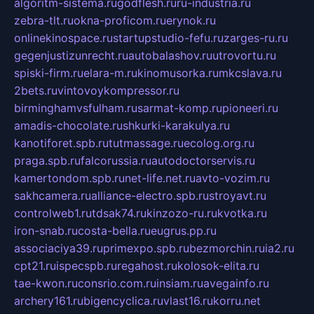
algoritm-sistema.ru
godflesh.ru
ru-industria.ru
zebra-tlt.ru
okna-proficom.ru
erynok.ru
onlinekinospace.ru
startupstudio-fefu.ru
zarges-ru.ru
gegenjustizunrecht.ru
autobalashov.ru
utrovortu.ru
spiski-firm.ru
elara-m.ru
kinomusorka.ru
mkcslava.ru
2bets.ru
vintovoykompressor.ru
birminghamvsfulham.ru
sarmat-komp.ru
pioneeri.ru
amadis-chocolate.ru
shkurki-karakulya.ru
kanotiforet.spb.ru
tutmassage.ru
ecolog.org.ru
praga.spb.ru
falcorussia.ru
autodoctorservis.ru
kamertondom.spb.ru
net-life.net.ru
avto-vozim.ru
sakhcamera.ru
alliance-electro.spb.ru
stroyavt.ru
controlweb1.ru
tdsak74.ru
kinzozo-ru.ru
kvotka.ru
iron-snab.ru
costa-bella.ru
eugrus.pp.ru
associaciya39.ru
primexpo.spb.ru
bezmorchin.ru
ia2.ru
cpt21.ru
ispecspb.ru
regahost.ru
kolosok-elita.ru
tae-kwon.ru
consrio.com.ru
insiam.ru
avegainfo.ru
archery161.ru
bigencyclica.ru
vlast16.ru
korru.net