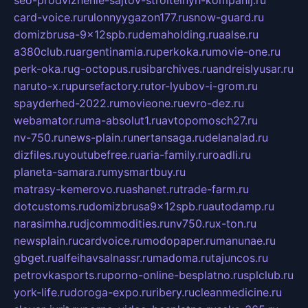
seo-prodvizhenie-sajtov-stroitelnyh-kompanij.ru
card-voice.ru
rulonnyygazon177.ru
snow-guard.ru
domizbrusa-9x12spb.ru
demaholding.ru
aalse.ru
a380club.ru
argentinamia.ru
perkoka.ru
movie-one.ru
perk-oka.ru
g-octopus.ru
sibarchives.ru
andreislyusar.ru
naruto-x.ru
pursefactory.ru
tor-lyubov-i-grom.ru
spayderhed-2022.ru
movieone.ru
evro-dez.ru
webamator.ru
ma-absolut1.ru
avtopomosch27.ru
nv-750.ru
news-plain.ru
nertansaga.ru
delanalad.ru
dizfiles.ru
youtubefree.ru
aria-family.ru
roadli.ru
planeta-samara.ru
mysmartbuy.ru
matrasy-kemerovo.ru
ashanet.ru
trade-farm.ru
dotcustoms.ru
domizbrusa9x12spb.ru
autodamp.ru
narasimha.ru
djcommodities.ru
nv750.ru
x-ton.ru
newsplain.ru
cardvoice.ru
modopaper.ru
manunae.ru
gbget.ru
alfeihavsalnassr.ru
madoma.ru
tajuncos.ru
petrovkasports.ru
porno-online-besplatno.ru
splclub.ru
york-life.ru
doroga-expo.ru
ribery.ru
cleanmedicine.ru