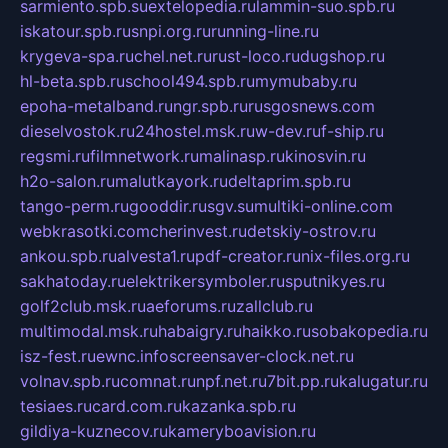
sarmiento.spb.su
extelopedia.ru
lammin-suo.spb.ru
iskatour.spb.ru
snpi.org.ru
running-line.ru
krygeva-spa.ru
chel.net.ru
rust-loco.ru
dugshop.ru
hl-beta.spb.ru
school494.spb.ru
mymubaby.ru
epoha-metalband.ru
ngr.spb.ru
rusgosnews.com
dieselvostok.ru
24hostel.msk.ru
w-dev.ru
f-ship.ru
regsmi.ru
filmnetwork.ru
malinasp.ru
kinosvin.ru
h2o-salon.ru
malutkayork.ru
deltaprim.spb.ru
tango-perm.ru
gooddir.ru
sgv.su
multiki-online.com
webkrasotki.com
cherinvest.ru
detskiy-ostrov.ru
ankou.spb.ru
alvesta1.ru
pdf-creator.ru
nix-files.org.ru
sakhatoday.ru
elektrikersymboler.ru
sputnikyes.ru
golf2club.msk.ru
aeforums.ru
zallclub.ru
multimodal.msk.ru
habaigry.ru
haikko.ru
sobakopedia.ru
isz-fest.ru
ewnc.info
screensaver-clock.net.ru
volnav.spb.ru
comnat.ru
npf.net.ru
7bit.pp.ru
kalugatur.ru
tesiaes.ru
card.com.ru
kazanka.spb.ru
gildiya-kuznecov.ru
kameryboavision.ru