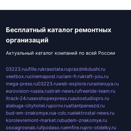
Бесплатный каталог ремонтных
организаций
Актуальный каталог компаний по всей России
03223.ru
ufille.ru
krasotata.ru
prazdnikdushi.ru
veetbox.ru
cinemapost.ru
ciam-fr.ru
kraft-you.ru
mega-press.ru
03223.ru
web-explore.ru
rastenuya.ru
eurovision-russia.ru
strah-news.ru
freeride-team.ru
itrack-24.ru
sexshopexpress.ru
autostudiopro.ru
alabuga-cityhotel.ru
pornv.ru
atlantpereezd.ru
bud-em-znakomye.ru
a-cdc.ru
elektrostal-news.ru
korolevremont-market.ru
budem-znakomye.ru
oooagrosnab.ru
fpodaso.ru
emfire.ru
pro-otdelky.ru