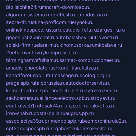
biolisichka24.ru
mncraft-download.ru
algoritm-sistema.ru
godflesh.ru
ru-industria.ru
zebra-tlt.ru
okna-proficom.ru
erynok.ru
onlinekinospace.ru
startupstudio-fefu.ru
zarges-ru.ru
gegenjustizunrecht.ru
autobalashov.ru
utrovortu.ru
spiski-firm.ru
elara-m.ru
kinomusorka.ru
mkcslava.ru
2bets.ru
vintovoykompressor.ru
birminghamvsfulham.ru
sarmat-komp.ru
pioneeri.ru
amadis-chocolate.ru
shkurki-karakulya.ru
kanotiforet.spb.ru
tutmassage.ru
ecolog.org.ru
praga.spb.ru
falcorussia.ru
autodoctorservis.ru
kamertondom.spb.ru
net-life.net.ru
avto-vozim.ru
sakhcamera.ru
alliance-electro.spb.ru
stroyavt.ru
controlweb1.ru
tdsak74.ru
kinzozo-ru.ru
kvotka.ru
iron-snab.ru
costa-bella.ru
eugrus.pp.ru
associaciya39.ru
primexpo.spb.ru
bezmorchin.ru
ia2.ru
cpt21.ru
ispecspb.ru
regahost.ru
kolosok-elita.ru
tae-kwon.ru
consrio.com.ru
insiam.ru
avegainfo.ru