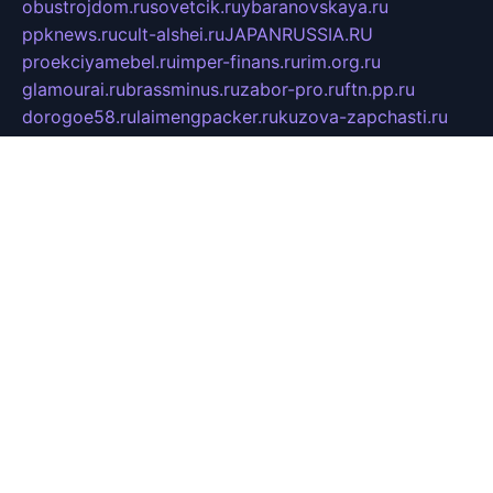
obustrojdom.ru
sovetcik.ru
ybaranovskaya.ru
ppknews.ru
cult-alshei.ru
JAPANRUSSIA.RU
proekciyamebel.ru
imper-finans.ru
rim.org.ru
glamourai.ru
brassminus.ru
zabor-pro.ru
ftn.pp.ru
dorogoe58.ru
laimengpacker.ru
kuzova-zapchasti.ru
sageerp.ru
taxodrom.ru
dsrazvitie.ru
hardcity.net.ru
ratinghomegames.ru
topservice25.ru
gubernyan.ru
gtglasslined.ru
ii4.ru
tssport.spb.ru
andorra24.com
blackwallstreet.ru
oboimos.ru
optim-doors.com.ru
ikuch.ru
nycr.org.ru
npa21.ru
vremya-ch.spb.ru
desert000.ru
ivtorgi.ru
ifiori.ru
catalog-statei.ru
dcv.org.ru
spetsmaster174.ru
ipkameryhiseeu.ru
dum26.ru
ruspol.spb.ru
fr-opendp.ru
kam-solnyshko.ru
cheyenne-arapaho.ru
sevzapmetal.spb.ru
ted-lapidus.spb.ru
parasite-eliminator.ru
sigma-complete.ru
modernworld.ru
dama-moda.ru
eholot-group.ru
sk-nvkz.ru
DRONGOLD.RU
democratia2.ru
i-farmer.ru
mass-sport.org