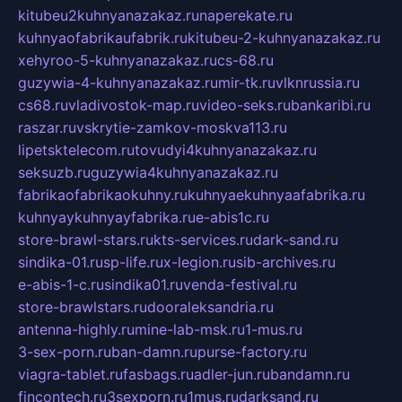
kitubeu2kuhnyanazakaz.ru
naperekate.ru
kuhnyaofabrikaufabrik.ru
kitubeu-2-kuhnyanazakaz.ru
xehyroo-5-kuhnyanazakaz.ru
cs-68.ru
guzywia-4-kuhnyanazakaz.ru
mir-tk.ru
vlknrussia.ru
cs68.ru
vladivostok-map.ru
video-seks.ru
bankaribi.ru
raszar.ru
vskrytie-zamkov-moskva113.ru
lipetsktelecom.ru
tovudyi4kuhnyanazakaz.ru
seksuzb.ru
guzywia4kuhnyanazakaz.ru
fabrikaofabrikaokuhny.ru
kuhnyaekuhnyaafabrika.ru
kuhnyaykuhnyayfabrika.ru
e-abis1c.ru
store-brawl-stars.ru
kts-services.ru
dark-sand.ru
sindika-01.ru
sp-life.ru
x-legion.ru
sib-archives.ru
e-abis-1-c.ru
sindika01.ru
venda-festival.ru
store-brawlstars.ru
dooraleksandria.ru
antenna-highly.ru
mine-lab-msk.ru
1-mus.ru
3-sex-porn.ru
ban-damn.ru
purse-factory.ru
viagra-tablet.ru
fasbags.ru
adler-jun.ru
bandamn.ru
fincontech.ru
3sexporn.ru
1mus.ru
darksand.ru