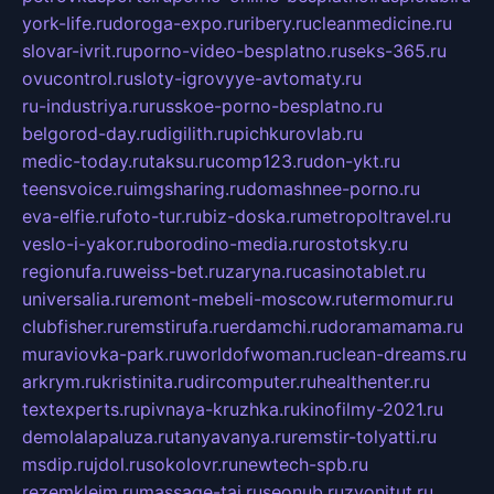
york-life.ru
doroga-expo.ru
ribery.ru
cleanmedicine.ru
slovar-ivrit.ru
porno-video-besplatno.ru
seks-365.ru
ovucontrol.ru
sloty-igrovyye-avtomaty.ru
ru-industriya.ru
russkoe-porno-besplatno.ru
belgorod-day.ru
digilith.ru
pichkurovlab.ru
medic-today.ru
taksu.ru
comp123.ru
don-ykt.ru
teensvoice.ru
imgsharing.ru
domashnee-porno.ru
eva-elfie.ru
foto-tur.ru
biz-doska.ru
metropoltravel.ru
veslo-i-yakor.ru
borodino-media.ru
rostotsky.ru
regionufa.ru
weiss-bet.ru
zaryna.ru
casinotablet.ru
universalia.ru
remont-mebeli-moscow.ru
termomur.ru
clubfisher.ru
remstirufa.ru
erdamchi.ru
doramamama.ru
muraviovka-park.ru
worldofwoman.ru
clean-dreams.ru
arkrym.ru
kristinita.ru
dircomputer.ru
healthenter.ru
textexperts.ru
pivnaya-kruzhka.ru
kinofilmy-2021.ru
demolalapaluza.ru
tanyavanya.ru
remstir-tolyatti.ru
msdip.ru
jdol.ru
sokolovr.ru
newtech-spb.ru
rezemkleim.ru
massage-tai.ru
seonub.ru
zvonitut.ru