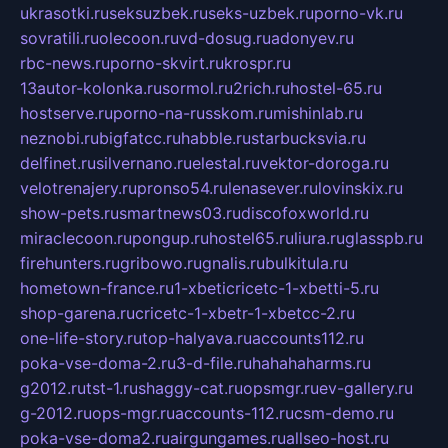
ukrasotki.ru
seksuzbek.ru
seks-uzbek.ru
porno-vk.ru
sovratili.ru
olecoon.ru
vd-dosug.ru
adonyev.ru
rbc-news.ru
porno-skvirt.ru
krospr.ru
13autor-kolonka.ru
sormol.ru
2rich.ru
hostel-65.ru
hostserve.ru
porno-na-russkom.ru
mishinlab.ru
neznobi.ru
bigfatcc.ru
habble.ru
starbucksvia.ru
delfinet.ru
silvernano.ru
elestal.ru
vektor-doroga.ru
velotrenajery.ru
pronso54.ru
lenasever.ru
lovinskix.ru
show-pets.ru
smartnews03.ru
discofoxworld.ru
miraclecoon.ru
pongup.ru
hostel65.ru
liura.ru
glasspb.ru
firehunters.ru
gribowo.ru
gnalis.ru
bulkitula.ru
hometown-france.ru
1-xbeticricetc-1-xbetti-5.ru
shop-garena.ru
cricetc-1-xbetr-1-xbetcc-2.ru
one-life-story.ru
top-halyava.ru
accounts112.ru
poka-vse-doma-2.ru
3-d-file.ru
hahahaharms.ru
g2012.ru
tst-1.ru
shaggy-cat.ru
opsmgr.ru
ev-gallery.ru
g-2012.ru
ops-mgr.ru
accounts-112.ru
csm-demo.ru
poka-vse-doma2.ru
airgungames.ru
allseo-host.ru