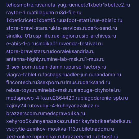
tehosmotre.ru
varieta-yug.ru
cricetc1xbetr1xbetcc2.ru
raytor-d.ru
atillagunn.ru
3d-file.ru
1xbeticricetc1xbetti5.ru
uafoot-statti.ru
e-abis1c.ru
store-brawl-stars.ru
kts-services.ru
dark-sand.ru
sindika-01.ru
sp-life.ru
x-legion.ru
sib-archives.ru
e-abis-1-c.ru
sindika01.ru
venda-festival.ru
store-brawlstars.ru
dooraleksandria.ru
antenna-highly.ru
mine-lab-msk.ru
1-mus.ru
3-sex-porn.ru
ban-damn.ru
purse-factory.ru
viagra-tablet.ru
fasbags.ru
adler-jun.ru
bandamn.ru
fincontech.ru
3sexporn.ru
1mus.ru
darksand.ru
rebus-toys.ru
minelab-msk.ru
alabuga-cityhotel.ru
medsprawo-4-ka.ru
2864420.ru
blagodarenie-spb.ru
zajmy24.ru
tovudyi-4-kuhnyanazakaz.ru
brazzerscom.ru
medsprawo4ka.ru
xehyroo5kuhnyanazakaz.ru
fabrikayfabrikaefabrika.ru
vskrytie-zamkov-moskva-113.ru
biletnadom.ru
zed-online.ru
pimchax.ru
brazzers-hd.ru
z-host.ru