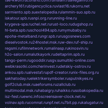
archery161.ru
bigencyclica.ru
vlast16.ru
korru.net
sarmiento.spb.su
extelopedia.ru
lammin-suo.spb.ru
iskatour.spb.ru
snpi.org.ru
running-line.ru
krygeva-spa.ru
chel.net.ru
rust-loco.ru
dugshop.ru
hl-beta.spb.ru
school494.spb.ru
mymubaby.ru
epoha-metalband.ru
ngr.spb.ru
rusgosnews.com
dieselvostok.ru
24hostel.msk.ru
w-dev.ru
f-ship.ru
regsmi.ru
filmnetwork.ru
malinasp.ru
kinosvin.ru
h2o-salon.ru
malutkayork.ru
deltaprim.spb.ru
tango-perm.ru
gooddir.ru
sgv.su
multiki-online.com
webkrasotki.com
cherinvest.ru
detskiy-ostrov.ru
ankou.spb.ru
alvesta1.ru
pdf-creator.ru
nix-files.org.ru
sakhatoday.ru
elektrikersymboler.ru
sputnikyes.ru
golf2club.msk.ru
aeforums.ru
zallclub.ru
multimodal.msk.ru
habaigry.ru
haikko.ru
sobakopedia.ru
isz-fest.ru
ewnc.info
screensaver-clock.net.ru
volnav.spb.ru
comnat.ru
npf.net.ru
7bit.pp.ru
kalugatur.ru