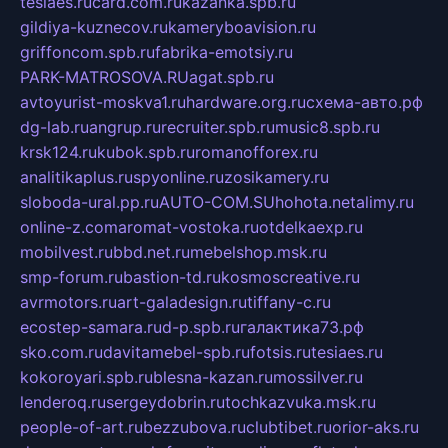
tesiaes.ru
card.com.ru
kazanka.spb.ru
gildiya-kuznecov.ru
kameryboavision.ru
griffoncom.spb.ru
fabrika-emotsiy.ru
PARK-MATROSOVA.RU
agat.spb.ru
avtoyurist-moskva1.ru
hardware.org.ru
схема-авто.рф
dg-lab.ru
angrup.ru
recruiter.spb.ru
music8.spb.ru
krsk124.ru
kubok.spb.ru
romanofforex.ru
analitikaplus.ru
spyonline.ru
zosikamery.ru
sloboda-ural.pp.ru
AUTO-COM.SU
hohota.net
alimy.ru
online-z.com
aromat-vostoka.ru
otdelkaexp.ru
mobilvest.ru
bbd.net.ru
mebelshop.msk.ru
smp-forum.ru
bastion-td.ru
kosmoscreative.ru
avrmotors.ru
art-galadesign.ru
tiffany-c.ru
ecostep-samara.ru
d-p.spb.ru
галактика73.рф
sko.com.ru
davitamebel-spb.ru
fotsis.ru
tesiaes.ru
kokoroyari.spb.ru
blesna-kazan.ru
mossilver.ru
lenderoq.ru
sergeydobrin.ru
tochkazvuka.msk.ru
people-of-art.ru
bezzubova.ru
clubtibet.ru
orior-aks.ru