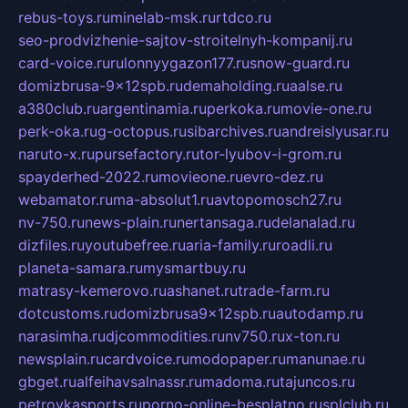
rebus-toys.ru
minelab-msk.ru
rtdco.ru
seo-prodvizhenie-sajtov-stroitelnyh-kompanij.ru
card-voice.ru
rulonnyygazon177.ru
snow-guard.ru
domizbrusa-9x12spb.ru
demaholding.ru
aalse.ru
a380club.ru
argentinamia.ru
perkoka.ru
movie-one.ru
perk-oka.ru
g-octopus.ru
sibarchives.ru
andreislyusar.ru
naruto-x.ru
pursefactory.ru
tor-lyubov-i-grom.ru
spayderhed-2022.ru
movieone.ru
evro-dez.ru
webamator.ru
ma-absolut1.ru
avtopomosch27.ru
nv-750.ru
news-plain.ru
nertansaga.ru
delanalad.ru
dizfiles.ru
youtubefree.ru
aria-family.ru
roadli.ru
planeta-samara.ru
mysmartbuy.ru
matrasy-kemerovo.ru
ashanet.ru
trade-farm.ru
dotcustoms.ru
domizbrusa9x12spb.ru
autodamp.ru
narasimha.ru
djcommodities.ru
nv750.ru
x-ton.ru
newsplain.ru
cardvoice.ru
modopaper.ru
manunae.ru
gbget.ru
alfeihavsalnassr.ru
madoma.ru
tajuncos.ru
petrovkasports.ru
porno-online-besplatno.ru
splclub.ru