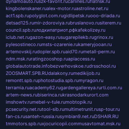
dynamoauto.ru
szk-favorit.ru
carlines.ru
flatnsk.ru
kingbolenskaner.ru
alex-motor.ru
astroline.net.ru
act1.spb.ru
polyglot.com.ru
gidlipetsk.ru
ooo-driada.ru
detsad125.ru
mir-zdoroviya.ru
bruslanovo.ru
siterem.ru
council.spb.ru
лодкипатриот.рф
kafekolizey.ru
iclub.net.ru
gazon-easy.ru
sugarepilekb.ru
grinox.ru
pylesostineco.ru
msts-ozarenie.ru
kameryjooan.ru
artemovskij.ru
dopler.spb.ru
aid70.ru
metall-perm.ru
ndm.msk.ru
ratingzooshop.ru
apiaccess.ru
globalautotrade.info
bezverhovskoe.ru
drsschool.ru
ZOOSMART.SPB.RU
dalakony.ru
medikijob.ru
remontt.spb.ru
photostudia.spb.ru
myragon.ru
terramia.ru
academy62.ru
gardengallereya.ru
rti.com.ru
artem-news.ru
biserinca.ru
krasnodarkurort.com
imshowtv.ru
mebel-v-tule.ru
mobtopik.ru
pcsecurity.net.ru
tool-sib.ru
multimetrunit.ru
sp-tour.ru
fan-cs.ru
santeh-russia.ru
symbian9.net.ru
DSHAIR.RU
tmmotors.spb.ru
xjocuricopii.com
musavtomat.msk.ru