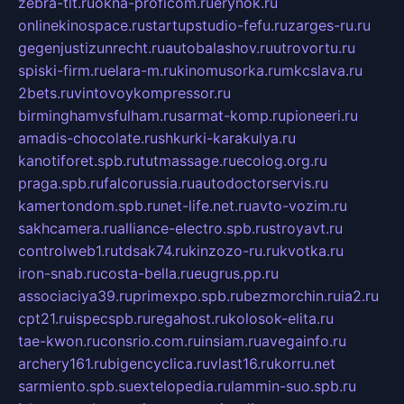
zebra-tlt.ru
okna-proficom.ru
erynok.ru
onlinekinospace.ru
startupstudio-fefu.ru
zarges-ru.ru
gegenjustizunrecht.ru
autobalashov.ru
utrovortu.ru
spiski-firm.ru
elara-m.ru
kinomusorka.ru
mkcslava.ru
2bets.ru
vintovoykompressor.ru
birminghamvsfulham.ru
sarmat-komp.ru
pioneeri.ru
amadis-chocolate.ru
shkurki-karakulya.ru
kanotiforet.spb.ru
tutmassage.ru
ecolog.org.ru
praga.spb.ru
falcorussia.ru
autodoctorservis.ru
kamertondom.spb.ru
net-life.net.ru
avto-vozim.ru
sakhcamera.ru
alliance-electro.spb.ru
stroyavt.ru
controlweb1.ru
tdsak74.ru
kinzozo-ru.ru
kvotka.ru
iron-snab.ru
costa-bella.ru
eugrus.pp.ru
associaciya39.ru
primexpo.spb.ru
bezmorchin.ru
ia2.ru
cpt21.ru
ispecspb.ru
regahost.ru
kolosok-elita.ru
tae-kwon.ru
consrio.com.ru
insiam.ru
avegainfo.ru
archery161.ru
bigencyclica.ru
vlast16.ru
korru.net
sarmiento.spb.su
extelopedia.ru
lammin-suo.spb.ru