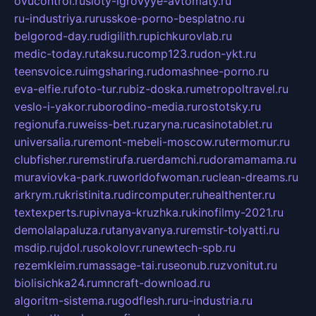
ovucontrol.ru
sloty-igrovyye-avtomaty.ru
ru-industriya.ru
russkoe-porno-besplatno.ru
belgorod-day.ru
digilith.ru
pichkurovlab.ru
medic-today.ru
taksu.ru
comp123.ru
don-ykt.ru
teensvoice.ru
imgsharing.ru
domashnee-porno.ru
eva-elfie.ru
foto-tur.ru
biz-doska.ru
metropoltravel.ru
veslo-i-yakor.ru
borodino-media.ru
rostotsky.ru
regionufa.ru
weiss-bet.ru
zaryna.ru
casinotablet.ru
universalia.ru
remont-mebeli-moscow.ru
termomur.ru
clubfisher.ru
remstirufa.ru
erdamchi.ru
doramamama.ru
muraviovka-park.ru
worldofwoman.ru
clean-dreams.ru
arkrym.ru
kristinita.ru
dircomputer.ru
healthenter.ru
textexperts.ru
pivnaya-kruzhka.ru
kinofilmy-2021.ru
demolalapaluza.ru
tanyavanya.ru
remstir-tolyatti.ru
msdip.ru
jdol.ru
sokolovr.ru
newtech-spb.ru
rezemkleim.ru
massage-tai.ru
seonub.ru
zvonitut.ru
biolisichka24.ru
mncraft-download.ru
algoritm-sistema.ru
godflesh.ru
ru-industria.ru