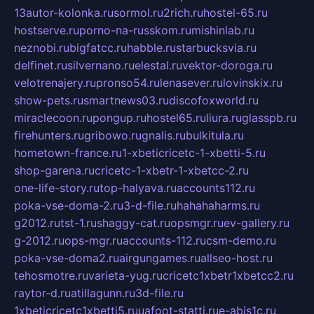
13autor-kolonka.ru
sormol.ru
2rich.ru
hostel-65.ru
hostserve.ru
porno-na-russkom.ru
mishinlab.ru
neznobi.ru
bigfatcc.ru
habble.ru
starbucksvia.ru
delfinet.ru
silvernano.ru
elestal.ru
vektor-doroga.ru
velotrenajery.ru
pronso54.ru
lenasever.ru
lovinskix.ru
show-pets.ru
smartnews03.ru
discofoxworld.ru
miraclecoon.ru
pongup.ru
hostel65.ru
liura.ru
glasspb.ru
firehunters.ru
gribowo.ru
gnalis.ru
bulkitula.ru
hometown-france.ru
1-xbeticricetc-1-xbetti-5.ru
shop-garena.ru
cricetc-1-xbetr-1-xbetcc-2.ru
one-life-story.ru
top-halyava.ru
accounts112.ru
poka-vse-doma-2.ru
3-d-file.ru
hahahaharms.ru
g2012.ru
tst-1.ru
shaggy-cat.ru
opsmgr.ru
ev-gallery.ru
g-2012.ru
ops-mgr.ru
accounts-112.ru
csm-demo.ru
poka-vse-doma2.ru
airgungames.ru
allseo-host.ru
tehosmotre.ru
varieta-yug.ru
cricetc1xbetr1xbetcc2.ru
raytor-d.ru
atillagunn.ru
3d-file.ru
1xbeticricetc1xbetti5.ru
uafoot-statti.ru
e-abis1c.ru