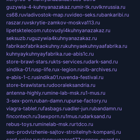
guzywia-4-kuhnyanazakaz.ru
mir-tk.ru
vlknrussia.ru
cs68.ru
vladivostok-map.ru
video-seks.ru
bankaribi.ru
raszar.ru
vskrytie-zamkov-moskva113.ru
lipetsktelecom.ru
tovudyi4kuhnyanazakaz.ru
seksuzb.ru
guzywia4kuhnyanazakaz.ru
fabrikaofabrikaokuhny.ru
kuhnyaekuhnyaafabrika.ru
kuhnyaykuhnyayfabrika.ru
e-abis1c.ru
store-brawl-stars.ru
kts-services.ru
dark-sand.ru
sindika-01.ru
sp-life.ru
x-legion.ru
sib-archives.ru
e-abis-1-c.ru
sindika01.ru
venda-festival.ru
store-brawlstars.ru
dooraleksandria.ru
antenna-highly.ru
mine-lab-msk.ru
1-mus.ru
3-sex-porn.ru
ban-damn.ru
purse-factory.ru
viagra-tablet.ru
fasbags.ru
adler-jun.ru
bandamn.ru
fincontech.ru
3sexporn.ru
1mus.ru
darksand.ru
rebus-toys.ru
minelab-msk.ru
rtdco.ru
seo-prodvizhenie-sajtov-stroitelnyh-kompanij.ru
card-voice.ru
rulonnyygazon177.ru
snow-guard.ru