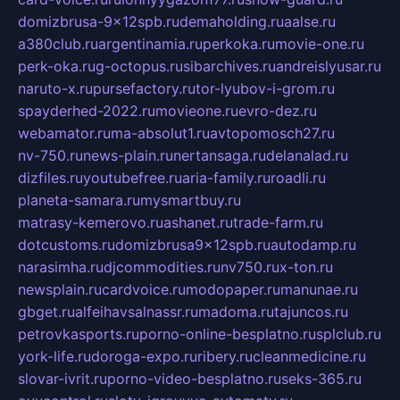
domizbrusa-9x12spb.ru
demaholding.ru
aalse.ru
a380club.ru
argentinamia.ru
perkoka.ru
movie-one.ru
perk-oka.ru
g-octopus.ru
sibarchives.ru
andreislyusar.ru
naruto-x.ru
pursefactory.ru
tor-lyubov-i-grom.ru
spayderhed-2022.ru
movieone.ru
evro-dez.ru
webamator.ru
ma-absolut1.ru
avtopomosch27.ru
nv-750.ru
news-plain.ru
nertansaga.ru
delanalad.ru
dizfiles.ru
youtubefree.ru
aria-family.ru
roadli.ru
planeta-samara.ru
mysmartbuy.ru
matrasy-kemerovo.ru
ashanet.ru
trade-farm.ru
dotcustoms.ru
domizbrusa9x12spb.ru
autodamp.ru
narasimha.ru
djcommodities.ru
nv750.ru
x-ton.ru
newsplain.ru
cardvoice.ru
modopaper.ru
manunae.ru
gbget.ru
alfeihavsalnassr.ru
madoma.ru
tajuncos.ru
petrovkasports.ru
porno-online-besplatno.ru
splclub.ru
york-life.ru
doroga-expo.ru
ribery.ru
cleanmedicine.ru
slovar-ivrit.ru
porno-video-besplatno.ru
seks-365.ru