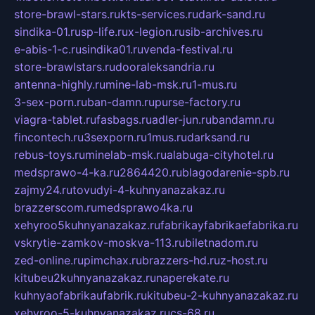
store-brawl-stars.ru
kts-services.ru
dark-sand.ru
sindika-01.ru
sp-life.ru
x-legion.ru
sib-archives.ru
e-abis-1-c.ru
sindika01.ru
venda-festival.ru
store-brawlstars.ru
dooraleksandria.ru
antenna-highly.ru
mine-lab-msk.ru
1-mus.ru
3-sex-porn.ru
ban-damn.ru
purse-factory.ru
viagra-tablet.ru
fasbags.ru
adler-jun.ru
bandamn.ru
fincontech.ru
3sexporn.ru
1mus.ru
darksand.ru
rebus-toys.ru
minelab-msk.ru
alabuga-cityhotel.ru
medsprawo-4-ka.ru
2864420.ru
blagodarenie-spb.ru
zajmy24.ru
tovudyi-4-kuhnyanazakaz.ru
brazzerscom.ru
medsprawo4ka.ru
xehyroo5kuhnyanazakaz.ru
fabrikayfabrikaefabrika.ru
vskrytie-zamkov-moskva-113.ru
biletnadom.ru
zed-online.ru
pimchax.ru
brazzers-hd.ru
z-host.ru
kitubeu2kuhnyanazakaz.ru
naperekate.ru
kuhnyaofabrikaufabrik.ru
kitubeu-2-kuhnyanazakaz.ru
xehyroo-5-kuhnyanazakaz.ru
cs-68.ru