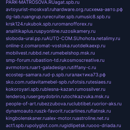
PARK-MATROSOVA.RU
agat.spb.ru
avtoyurist-moskva1.ru
hardware.org.ru
схема-авто.рф
dg-lab.ru
angrup.ru
recruiter.spb.ru
music8.spb.ru
krsk124.ru
kubok.spb.ru
romanofforex.ru
analitikaplus.ru
spyonline.ru
zosikamery.ru
sloboda-ural.pp.ru
AUTO-COM.SU
hohota.net
alimy.ru
online-z.com
aromat-vostoka.ru
otdelkaexp.ru
mobilvest.ru
bbd.net.ru
mebelshop.msk.ru
smp-forum.ru
bastion-td.ru
kosmoscreative.ru
avrmotors.ru
art-galadesign.ru
tiffany-c.ru
ecostep-samara.ru
d-p.spb.ru
галактика73.рф
sko.com.ru
davitamebel-spb.ru
fotsis.ru
tesiaes.ru
kokoroyari.spb.ru
blesna-kazan.ru
mossilver.ru
lenderoq.ru
sergeydobrin.ru
tochkazvuka.msk.ru
people-of-art.ru
bezzubova.ru
clubtibet.ru
orior-aks.ru
dynamoauto.ru
szk-favorit.ru
carlines.ru
flatnsk.ru
kingbolenskaner.ru
alex-motor.ru
astroline.net.ru
act1.spb.ru
polyglot.com.ru
gidlipetsk.ru
ooo-driada.ru