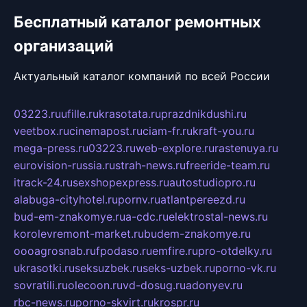
Бесплатный каталог ремонтных
организаций
Актуальный каталог компаний по всей России
03223.ru
ufille.ru
krasotata.ru
prazdnikdushi.ru
veetbox.ru
cinemapost.ru
ciam-fr.ru
kraft-you.ru
mega-press.ru
03223.ru
web-explore.ru
rastenuya.ru
eurovision-russia.ru
strah-news.ru
freeride-team.ru
itrack-24.ru
sexshopexpress.ru
autostudiopro.ru
alabuga-cityhotel.ru
pornv.ru
atlantpereezd.ru
bud-em-znakomye.ru
a-cdc.ru
elektrostal-news.ru
korolevremont-market.ru
budem-znakomye.ru
oooagrosnab.ru
fpodaso.ru
emfire.ru
pro-otdelky.ru
ukrasotki.ru
seksuzbek.ru
seks-uzbek.ru
porno-vk.ru
sovratili.ru
olecoon.ru
vd-dosug.ru
adonyev.ru
rbc-news.ru
porno-skvirt.ru
krospr.ru