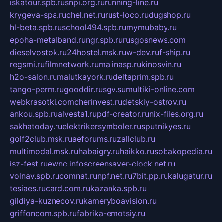
iskatour.spb.ru
snpi.org.ru
running-line.ru
krygeva-spa.ru
chel.net.ru
rust-loco.ru
dugshop.ru
hl-beta.spb.ru
school494.spb.ru
mymubaby.ru
epoha-metalband.ru
ngr.spb.ru
rusgosnews.com
dieselvostok.ru
24hostel.msk.ru
w-dev.ru
f-ship.ru
regsmi.ru
filmnetwork.ru
malinasp.ru
kinosvin.ru
h2o-salon.ru
malutkayork.ru
deltaprim.spb.ru
tango-perm.ru
gooddir.ru
sgv.su
multiki-online.com
webkrasotki.com
cherinvest.ru
detskiy-ostrov.ru
ankou.spb.ru
alvesta1.ru
pdf-creator.ru
nix-files.org.ru
sakhatoday.ru
elektrikersymboler.ru
sputnikyes.ru
golf2club.msk.ru
aeforums.ru
zallclub.ru
multimodal.msk.ru
habaigry.ru
haikko.ru
sobakopedia.ru
isz-fest.ru
ewnc.info
screensaver-clock.net.ru
volnav.spb.ru
comnat.ru
npf.net.ru
7bit.pp.ru
kalugatur.ru
tesiaes.ru
card.com.ru
kazanka.spb.ru
gildiya-kuznecov.ru
kameryboavision.ru
griffoncom.spb.ru
fabrika-emotsiy.ru