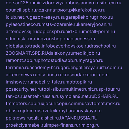
detsad125.ru
mir-zdoroviya.ru
bruslanovo.ru
siterem.ru
council.spb.ru
лодкипатриот.рф
kafekolizey.ru
iclub.net.ru
gazon-easy.ru
sugarepilekb.ru
grinox.ru
pylesostineco.ru
msts-ozarenie.ru
kameryjooan.ru
artemovskij.ru
dopler.spb.ru
aid70.ru
metall-perm.ru
ndm.msk.ru
ratingzooshop.ru
apiaccess.ru
globalautotrade.info
bezverhovskoe.ru
drsschool.ru
ZOOSMART.SPB.RU
dalakony.ru
medikijob.ru
remontt.spb.ru
photostudia.spb.ru
myragon.ru
terramia.ru
academy62.ru
gardengallereya.ru
rti.com.ru
artem-news.ru
biserinca.ru
krasnodarkurort.com
imshowtv.ru
mebel-v-tule.ru
mobtopik.ru
pcsecurity.net.ru
tool-sib.ru
multimetrunit.ru
sp-tour.ru
fan-cs.ru
santeh-russia.ru
symbian9.net.ru
DSHAIR.RU
tmmotors.spb.ru
xjocuricopii.com
musavtomat.msk.ru
obustrojdom.ru
sovetcik.ru
ybaranovskaya.ru
ppknews.ru
cult-alshei.ru
JAPANRUSSIA.RU
proekciyamebel.ru
imper-finans.ru
rim.org.ru