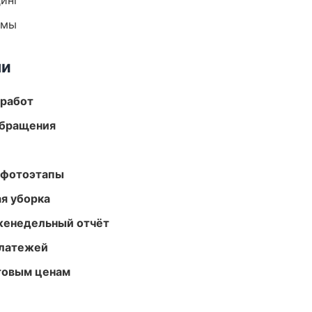
динг
емы
ми
 работ
обращения
 фотоэтапы
ая уборка
женедельный отчёт
платежей
птовым ценам