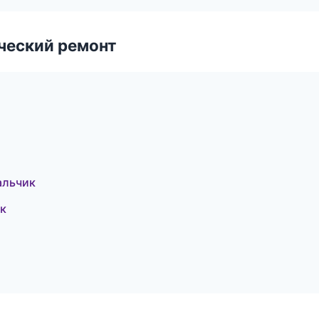
ческий ремонт
альчик
цк