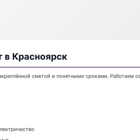
 в Красноярск
акреплённой сметой и понятными сроками. Работаем о
электричество