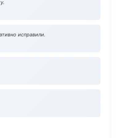
у.
ативно исправили.