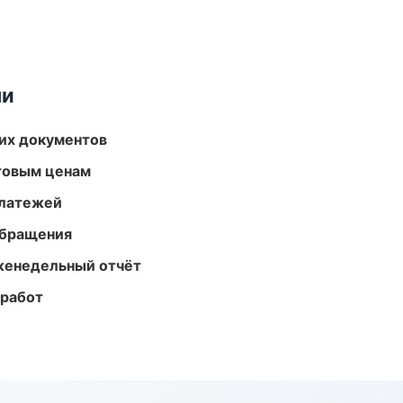
ми
их документов
птовым ценам
платежей
обращения
женедельный отчёт
 работ