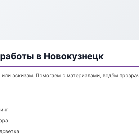
 работы в Новокузнецк
у или эскизам. Помогаем с материалами, ведём прозра
динг
ора
одсветка