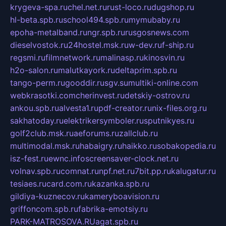
krygeva-spa.ru
chel.net.ru
rust-loco.ru
dugshop.ru
hl-beta.spb.ru
school494.spb.ru
mymubaby.ru
epoha-metalband.ru
ngr.spb.ru
rusgosnews.com
dieselvostok.ru
24hostel.msk.ru
w-dev.ru
f-ship.ru
regsmi.ru
filmnetwork.ru
malinasp.ru
kinosvin.ru
h2o-salon.ru
malutkayork.ru
deltaprim.spb.ru
tango-perm.ru
gooddir.ru
sgv.su
multiki-online.com
webkrasotki.com
cherinvest.ru
detskiy-ostrov.ru
ankou.spb.ru
alvesta1.ru
pdf-creator.ru
nix-files.org.ru
sakhatoday.ru
elektrikersymboler.ru
sputnikyes.ru
golf2club.msk.ru
aeforums.ru
zallclub.ru
multimodal.msk.ru
habaigry.ru
haikko.ru
sobakopedia.ru
isz-fest.ru
ewnc.info
screensaver-clock.net.ru
volnav.spb.ru
comnat.ru
npf.net.ru
7bit.pp.ru
kalugatur.ru
tesiaes.ru
card.com.ru
kazanka.spb.ru
gildiya-kuznecov.ru
kameryboavision.ru
griffoncom.spb.ru
fabrika-emotsiy.ru
PARK-MATROSOVA.RU
agat.spb.ru