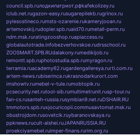
council.spb.ru
лодкипатриот.рф
kafekolizey.ru
iclub.net.ru
gazon-easy.ru
sugarepilekb.ru
grinox.ru
pylesostineco.ru
msts-ozarenie.ru
kameryjooan.ru
artemovskij.ru
dopler.spb.ru
aid70.ru
metall-perm.ru
ndm.msk.ru
ratingzooshop.ru
apiaccess.ru
globalautotrade.info
bezverhovskoe.ru
drsschool.ru
ZOOSMART.SPB.RU
dalakony.ru
medikijob.ru
remontt.spb.ru
photostudia.spb.ru
myragon.ru
terramia.ru
academy62.ru
gardengallereya.ru
rti.com.ru
artem-news.ru
biserinca.ru
krasnodarkurort.com
imshowtv.ru
mebel-v-tule.ru
mobtopik.ru
pcsecurity.net.ru
tool-sib.ru
multimetrunit.ru
sp-tour.ru
fan-cs.ru
santeh-russia.ru
symbian9.net.ru
DSHAIR.RU
tmmotors.spb.ru
xjocuricopii.com
musavtomat.msk.ru
obustrojdom.ru
sovetcik.ru
ybaranovskaya.ru
ppknews.ru
cult-alshei.ru
JAPANRUSSIA.RU
proekciyamebel.ru
imper-finans.ru
rim.org.ru
glamourai.ru
brassminus.ru
zabor-pro.ru
ftn.pp.ru