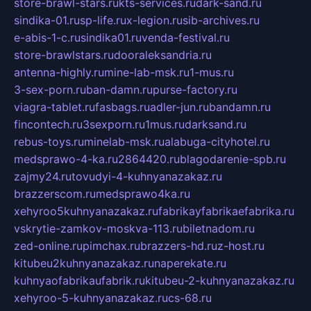
store-brawl-stars.ru
kts-services.ru
dark-sand.ru
sindika-01.ru
sp-life.ru
x-legion.ru
sib-archives.ru
e-abis-1-c.ru
sindika01.ru
venda-festival.ru
store-brawlstars.ru
dooraleksandria.ru
antenna-highly.ru
mine-lab-msk.ru
1-mus.ru
3-sex-porn.ru
ban-damn.ru
purse-factory.ru
viagra-tablet.ru
fasbags.ru
adler-jun.ru
bandamn.ru
fincontech.ru
3sexporn.ru
1mus.ru
darksand.ru
rebus-toys.ru
minelab-msk.ru
alabuga-cityhotel.ru
medsprawo-4-ka.ru
2864420.ru
blagodarenie-spb.ru
zajmy24.ru
tovudyi-4-kuhnyanazakaz.ru
brazzerscom.ru
medsprawo4ka.ru
xehyroo5kuhnyanazakaz.ru
fabrikayfabrikaefabrika.ru
vskrytie-zamkov-moskva-113.ru
biletnadom.ru
zed-online.ru
pimchax.ru
brazzers-hd.ru
z-host.ru
kitubeu2kuhnyanazakaz.ru
naperekate.ru
kuhnyaofabrikaufabrik.ru
kitubeu-2-kuhnyanazakaz.ru
xehyroo-5-kuhnyanazakaz.ru
cs-68.ru