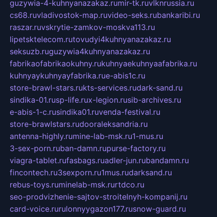
guzywia-4-kuhnyanazakaz.ru
mir-tk.ru
vlknrussia.ru
cs68.ru
vladivostok-map.ru
video-seks.ru
bankaribi.ru
raszar.ru
vskrytie-zamkov-moskva113.ru
lipetsktelecom.ru
tovudyi4kuhnyanazakaz.ru
seksuzb.ru
guzywia4kuhnyanazakaz.ru
fabrikaofabrikaokuhny.ru
kuhnyaekuhnyaafabrika.ru
kuhnyaykuhnyayfabrika.ru
e-abis1c.ru
store-brawl-stars.ru
kts-services.ru
dark-sand.ru
sindika-01.ru
sp-life.ru
x-legion.ru
sib-archives.ru
e-abis-1-c.ru
sindika01.ru
venda-festival.ru
store-brawlstars.ru
dooraleksandria.ru
antenna-highly.ru
mine-lab-msk.ru
1-mus.ru
3-sex-porn.ru
ban-damn.ru
purse-factory.ru
viagra-tablet.ru
fasbags.ru
adler-jun.ru
bandamn.ru
fincontech.ru
3sexporn.ru
1mus.ru
darksand.ru
rebus-toys.ru
minelab-msk.ru
rtdco.ru
seo-prodvizhenie-sajtov-stroitelnyh-kompanij.ru
card-voice.ru
rulonnyygazon177.ru
snow-guard.ru