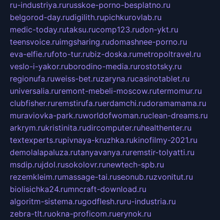
ru-industriya.ru
russkoe-porno-besplatno.ru
belgorod-day.ru
digilith.ru
pichkurovlab.ru
medic-today.ru
taksu.ru
comp123.ru
don-ykt.ru
teensvoice.ru
imgsharing.ru
domashnee-porno.ru
eva-elfie.ru
foto-tur.ru
biz-doska.ru
metropoltravel.ru
veslo-i-yakor.ru
borodino-media.ru
rostotsky.ru
regionufa.ru
weiss-bet.ru
zaryna.ru
casinotablet.ru
universalia.ru
remont-mebeli-moscow.ru
termomur.ru
clubfisher.ru
remstirufa.ru
erdamchi.ru
doramamama.ru
muraviovka-park.ru
worldofwoman.ru
clean-dreams.ru
arkrym.ru
kristinita.ru
dircomputer.ru
healthenter.ru
textexperts.ru
pivnaya-kruzhka.ru
kinofilmy-2021.ru
demolalapaluza.ru
tanyavanya.ru
remstir-tolyatti.ru
msdip.ru
jdol.ru
sokolovr.ru
newtech-spb.ru
rezemkleim.ru
massage-tai.ru
seonub.ru
zvonitut.ru
biolisichka24.ru
mncraft-download.ru
algoritm-sistema.ru
godflesh.ru
ru-industria.ru
zebra-tlt.ru
okna-proficom.ru
erynok.ru