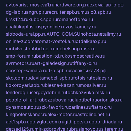
avtoyurist-moskva1.ru
hardware.org.ru
схема-авто.рф
dg-lab.ru
angrup.ru
recruiter.spb.ru
music8.spb.ru
krsk124.ru
kubok.spb.ru
romanofforex.ru
analitikaplus.ru
spyonline.ru
zosikamery.ru
sloboda-ural.pp.ru
AUTO-COM.SU
hohota.net
alimy.ru
online-z.com
aromat-vostoka.ru
otdelkaexp.ru
mobilvest.ru
bbd.net.ru
mebelshop.msk.ru
smp-forum.ru
bastion-td.ru
kosmoscreative.ru
avrmotors.ru
art-galadesign.ru
tiffany-c.ru
ecostep-samara.ru
d-p.spb.ru
галактика73.рф
sko.com.ru
davitamebel-spb.ru
fotsis.ru
tesiaes.ru
kokoroyari.spb.ru
blesna-kazan.ru
mossilver.ru
lenderoq.ru
sergeydobrin.ru
tochkazvuka.msk.ru
people-of-art.ru
bezzubova.ru
clubtibet.ru
orior-aks.ru
dynamoauto.ru
szk-favorit.ru
carlines.ru
flatnsk.ru
kingbolenskaner.ru
alex-motor.ru
astroline.net.ru
act1.spb.ru
polyglot.com.ru
gidlipetsk.ru
ooo-driada.ru
detsad125.ru
mir-zdoroviya.ru
bruslanovo.ru
siterem.ru