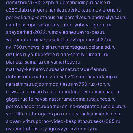
domizbrusa-9x12spb.ru
demaholding.ru
aalse.ru
a380club.ru
argentinamia.ru
perkoka.ru
movie-one.ru
perk-oka.ru
g-octopus.ru
sibarchives.ru
andreislyusar.ru
naruto-x.ru
pursefactory.ru
tor-lyubov-i-grom.ru
spayderhed-2022.ru
movieone.ru
evro-dez.ru
webamator.ru
ma-absolut1.ru
avtopomosch27.ru
nv-750.ru
news-plain.ru
nertansaga.ru
delanalad.ru
dizfiles.ru
youtubefree.ru
aria-family.ru
roadli.ru
planeta-samara.ru
mysmartbuy.ru
matrasy-kemerovo.ru
ashanet.ru
trade-farm.ru
dotcustoms.ru
domizbrusa9x12spb.ru
autodamp.ru
narasimha.ru
djcommodities.ru
nv750.ru
x-ton.ru
newsplain.ru
cardvoice.ru
modopaper.ru
manunae.ru
gbget.ru
alfeihavsalnassr.ru
madoma.ru
tajuncos.ru
petrovkasports.ru
porno-online-besplatno.ru
splclub.ru
york-life.ru
doroga-expo.ru
ribery.ru
cleanmedicine.ru
slovar-ivrit.ru
porno-video-besplatno.ru
seks-365.ru
ovucontrol.ru
sloty-igrovyye-avtomaty.ru