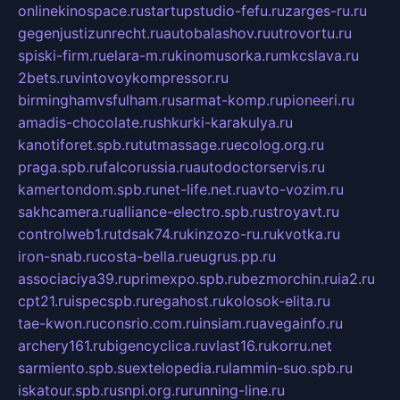
onlinekinospace.ru
startupstudio-fefu.ru
zarges-ru.ru
gegenjustizunrecht.ru
autobalashov.ru
utrovortu.ru
spiski-firm.ru
elara-m.ru
kinomusorka.ru
mkcslava.ru
2bets.ru
vintovoykompressor.ru
birminghamvsfulham.ru
sarmat-komp.ru
pioneeri.ru
amadis-chocolate.ru
shkurki-karakulya.ru
kanotiforet.spb.ru
tutmassage.ru
ecolog.org.ru
praga.spb.ru
falcorussia.ru
autodoctorservis.ru
kamertondom.spb.ru
net-life.net.ru
avto-vozim.ru
sakhcamera.ru
alliance-electro.spb.ru
stroyavt.ru
controlweb1.ru
tdsak74.ru
kinzozo-ru.ru
kvotka.ru
iron-snab.ru
costa-bella.ru
eugrus.pp.ru
associaciya39.ru
primexpo.spb.ru
bezmorchin.ru
ia2.ru
cpt21.ru
ispecspb.ru
regahost.ru
kolosok-elita.ru
tae-kwon.ru
consrio.com.ru
insiam.ru
avegainfo.ru
archery161.ru
bigencyclica.ru
vlast16.ru
korru.net
sarmiento.spb.su
extelopedia.ru
lammin-suo.spb.ru
iskatour.spb.ru
snpi.org.ru
running-line.ru