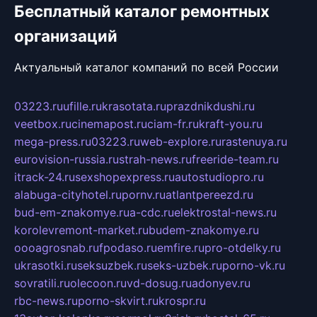
Бесплатный каталог ремонтных
организаций
Актуальный каталог компаний по всей России
03223.ru
ufille.ru
krasotata.ru
prazdnikdushi.ru
veetbox.ru
cinemapost.ru
ciam-fr.ru
kraft-you.ru
mega-press.ru
03223.ru
web-explore.ru
rastenuya.ru
eurovision-russia.ru
strah-news.ru
freeride-team.ru
itrack-24.ru
sexshopexpress.ru
autostudiopro.ru
alabuga-cityhotel.ru
pornv.ru
atlantpereezd.ru
bud-em-znakomye.ru
a-cdc.ru
elektrostal-news.ru
korolevremont-market.ru
budem-znakomye.ru
oooagrosnab.ru
fpodaso.ru
emfire.ru
pro-otdelky.ru
ukrasotki.ru
seksuzbek.ru
seks-uzbek.ru
porno-vk.ru
sovratili.ru
olecoon.ru
vd-dosug.ru
adonyev.ru
rbc-news.ru
porno-skvirt.ru
krospr.ru