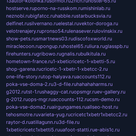
13autor-kolonka.ru
sormol.ru
2rich.ru
hostel-65.ru
hostserve.ru
porno-na-russkom.ru
mishinlab.ru
neznobi.ru
bigfatcc.ru
habble.ru
starbucksvia.ru
delfinet.ru
silvernano.ru
elestal.ru
vektor-doroga.ru
velotrenajery.ru
pronso54.ru
lenasever.ru
lovinskix.ru
show-pets.ru
smartnews03.ru
discofoxworld.ru
miraclecoon.ru
pongup.ru
hostel65.ru
liura.ru
glasspb.ru
firehunters.ru
gribowo.ru
gnalis.ru
bulkitula.ru
hometown-france.ru
1-xbeticricetc-1-xbetti-5.ru
shop-garena.ru
cricetc-1-xbetr-1-xbetcc-2.ru
one-life-story.ru
top-halyava.ru
accounts112.ru
poka-vse-doma-2.ru
3-d-file.ru
hahahaharms.ru
g2012.ru
tst-1.ru
shaggy-cat.ru
opsmgr.ru
ev-gallery.ru
g-2012.ru
ops-mgr.ru
accounts-112.ru
csm-demo.ru
poka-vse-doma2.ru
airgungames.ru
allseo-host.ru
tehosmotre.ru
varieta-yug.ru
cricetc1xbetr1xbetcc2.ru
raytor-d.ru
atillagunn.ru
3d-file.ru
1xbeticricetc1xbetti5.ru
uafoot-statti.ru
e-abis1c.ru