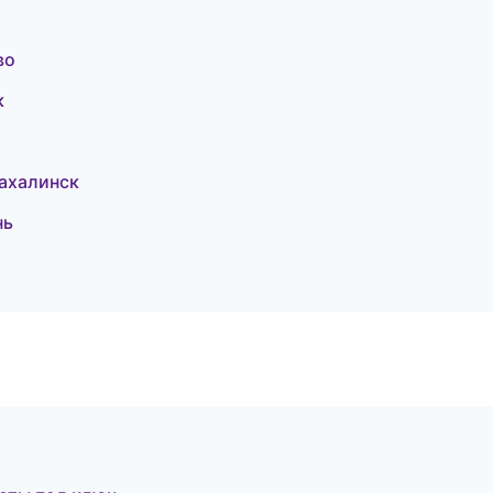
во
к
ахалинск
нь