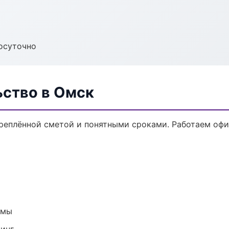
осуточно
ьство в Омск
креплённой сметой и понятными сроками. Работаем офи
емы