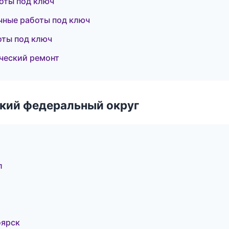
оты под ключ
чные работы под ключ
оты под ключ
ческий ремонт
ский федеральный округ
л
оярск