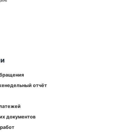
динг
ми
обращения
женедельный отчёт
платежей
их документов
 работ