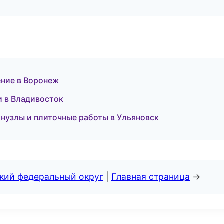
ение в Воронеж
 в Владивосток
нузлы и плиточные работы в Ульяновск
ский федеральный округ
|
Главная страница
→