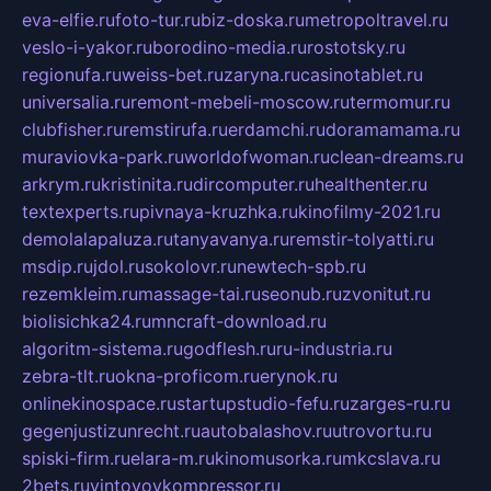
eva-elfie.ru
foto-tur.ru
biz-doska.ru
metropoltravel.ru
veslo-i-yakor.ru
borodino-media.ru
rostotsky.ru
regionufa.ru
weiss-bet.ru
zaryna.ru
casinotablet.ru
universalia.ru
remont-mebeli-moscow.ru
termomur.ru
clubfisher.ru
remstirufa.ru
erdamchi.ru
doramamama.ru
muraviovka-park.ru
worldofwoman.ru
clean-dreams.ru
arkrym.ru
kristinita.ru
dircomputer.ru
healthenter.ru
textexperts.ru
pivnaya-kruzhka.ru
kinofilmy-2021.ru
demolalapaluza.ru
tanyavanya.ru
remstir-tolyatti.ru
msdip.ru
jdol.ru
sokolovr.ru
newtech-spb.ru
rezemkleim.ru
massage-tai.ru
seonub.ru
zvonitut.ru
biolisichka24.ru
mncraft-download.ru
algoritm-sistema.ru
godflesh.ru
ru-industria.ru
zebra-tlt.ru
okna-proficom.ru
erynok.ru
onlinekinospace.ru
startupstudio-fefu.ru
zarges-ru.ru
gegenjustizunrecht.ru
autobalashov.ru
utrovortu.ru
spiski-firm.ru
elara-m.ru
kinomusorka.ru
mkcslava.ru
2bets.ru
vintovoykompressor.ru