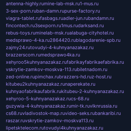
antenna-highly.ru
mine-lab-msk.ru
1-mus.ru
3-sex-porn.ru
ban-damn.ru
purse-factory.ru
viagra-tablet.ru
fasbags.ru
adler-jun.ru
bandamn.ru
fincontech.ru
3sexporn.ru
1mus.ru
darksand.ru
rebus-toys.ru
minelab-msk.ru
alabuga-cityhotel.ru
medsprawo-4-ka.ru
2864420.ru
blagodarenie-spb.ru
zajmy24.ru
tovudyi-4-kuhnyanazakaz.ru
brazzerscom.ru
medsprawo4ka.ru
xehyroo5kuhnyanazakaz.ru
fabrikayfabrikaefabrika.ru
vskrytie-zamkov-moskva-113.ru
biletnadom.ru
zed-online.ru
pimchax.ru
brazzers-hd.ru
z-host.ru
kitubeu2kuhnyanazakaz.ru
naperekate.ru
kuhnyaofabrikaufabrik.ru
kitubeu-2-kuhnyanazakaz.ru
xehyroo-5-kuhnyanazakaz.ru
cs-68.ru
guzywia-4-kuhnyanazakaz.ru
mir-tk.ru
vlknrussia.ru
cs68.ru
vladivostok-map.ru
video-seks.ru
bankaribi.ru
raszar.ru
vskrytie-zamkov-moskva113.ru
lipetsktelecom.ru
tovudyi4kuhnyanazakaz.ru