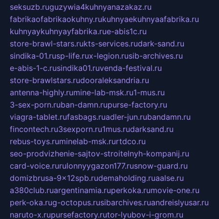
seksuzb.ru
guzywia4kuhnyanazakaz.ru
fabrikaofabrikaokuhny.ru
kuhnyaekuhnyaafabrika.ru
kuhnyaykuhnyayfabrika.ru
e-abis1c.ru
store-brawl-stars.ru
kts-services.ru
dark-sand.ru
sindika-01.ru
sp-life.ru
x-legion.ru
sib-archives.ru
e-abis-1-c.ru
sindika01.ru
venda-festival.ru
store-brawlstars.ru
dooraleksandria.ru
antenna-highly.ru
mine-lab-msk.ru
1-mus.ru
3-sex-porn.ru
ban-damn.ru
purse-factory.ru
viagra-tablet.ru
fasbags.ru
adler-jun.ru
bandamn.ru
fincontech.ru
3sexporn.ru
1mus.ru
darksand.ru
rebus-toys.ru
minelab-msk.ru
rtdco.ru
seo-prodvizhenie-sajtov-stroitelnyh-kompanij.ru
card-voice.ru
rulonnyygazon177.ru
snow-guard.ru
domizbrusa-9x12spb.ru
demaholding.ru
aalse.ru
a380club.ru
argentinamia.ru
perkoka.ru
movie-one.ru
perk-oka.ru
g-octopus.ru
sibarchives.ru
andreislyusar.ru
naruto-x.ru
pursefactory.ru
tor-lyubov-i-grom.ru