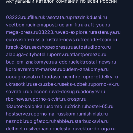
Актуальный каталог компаний по всей России
03223.ru
ufille.ru
krasotata.ru
prazdnikdushi.ru
veetbox.ru
cinemapost.ru
ciam-fr.ru
kraft-you.ru
mega-press.ru
03223.ru
web-explore.ru
rastenuya.ru
eurovision-russia.ru
strah-news.ru
freeride-team.ru
itrack-24.ru
sexshopexpress.ru
autostudiopro.ru
alabuga-cityhotel.ru
pornv.ru
atlantpereezd.ru
bud-em-znakomye.ru
a-cdc.ru
elektrostal-news.ru
korolevremont-market.ru
budem-znakomye.ru
oooagrosnab.ru
fpodaso.ru
emfire.ru
pro-otdelky.ru
ukrasotki.ru
seksuzbek.ru
seks-uzbek.ru
porno-vk.ru
sovratili.ru
olecoon.ru
vd-dosug.ru
adonyev.ru
rbc-news.ru
porno-skvirt.ru
krospr.ru
13autor-kolonka.ru
sormol.ru
2rich.ru
hostel-65.ru
hostserve.ru
porno-na-russkom.ru
mishinlab.ru
neznobi.ru
bigfatcc.ru
habble.ru
starbucksvia.ru
delfinet.ru
silvernano.ru
elestal.ru
vektor-doroga.ru