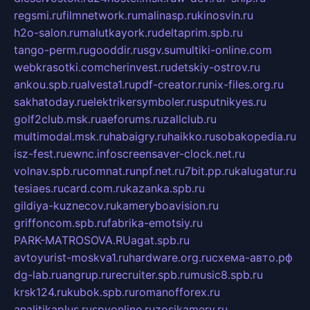
regsmi.ru
filmnetwork.ru
malinasp.ru
kinosvin.ru
h2o-salon.ru
malutkayork.ru
deltaprim.spb.ru
tango-perm.ru
gooddir.ru
sgv.su
multiki-online.com
webkrasotki.com
cherinvest.ru
detskiy-ostrov.ru
ankou.spb.ru
alvesta1.ru
pdf-creator.ru
nix-files.org.ru
sakhatoday.ru
elektrikersymboler.ru
sputnikyes.ru
golf2club.msk.ru
aeforums.ru
zallclub.ru
multimodal.msk.ru
habaigry.ru
haikko.ru
sobakopedia.ru
isz-fest.ru
ewnc.info
screensaver-clock.net.ru
volnav.spb.ru
comnat.ru
npf.net.ru
7bit.pp.ru
kalugatur.ru
tesiaes.ru
card.com.ru
kazanka.spb.ru
gildiya-kuznecov.ru
kameryboavision.ru
griffoncom.spb.ru
fabrika-emotsiy.ru
PARK-MATROSOVA.RU
agat.spb.ru
avtoyurist-moskva1.ru
hardware.org.ru
схема-авто.рф
dg-lab.ru
angrup.ru
recruiter.spb.ru
music8.spb.ru
krsk124.ru
kubok.spb.ru
romanofforex.ru
analitikaplus.ru
spyonline.ru
zosikamery.ru