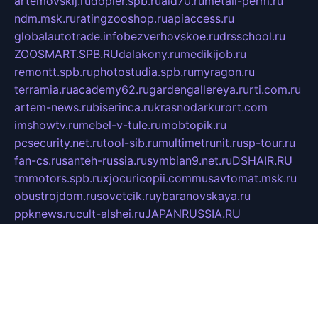
artemovskij.ru
dopler.spb.ru
aid70.ru
metall-perm.ru
ndm.msk.ru
ratingzooshop.ru
apiaccess.ru
globalautotrade.info
bezverhovskoe.ru
drsschool.ru
ZOOSMART.SPB.RU
dalakony.ru
medikijob.ru
remontt.spb.ru
photostudia.spb.ru
myragon.ru
terramia.ru
academy62.ru
gardengallereya.ru
rti.com.ru
artem-news.ru
biserinca.ru
krasnodarkurort.com
imshowtv.ru
mebel-v-tule.ru
mobtopik.ru
pcsecurity.net.ru
tool-sib.ru
multimetrunit.ru
sp-tour.ru
fan-cs.ru
santeh-russia.ru
symbian9.net.ru
DSHAIR.RU
tmmotors.spb.ru
xjocuricopii.com
musavtomat.msk.ru
obustrojdom.ru
sovetcik.ru
ybaranovskaya.ru
ppknews.ru
cult-alshei.ru
JAPANRUSSIA.RU
proekciyamebel.ru
imper-finans.ru
rim.org.ru
glamourai.ru
brassminus.ru
zabor-pro.ru
ftn.pp.ru
dorogoe58.ru
laimengpacker.ru
kuzova-zapchasti.ru
sageerp.ru
taxodrom.ru
dsrazvitie.ru
hardcity.net.ru
ratinghomegames.ru
topservice25.ru
gubernyan.ru