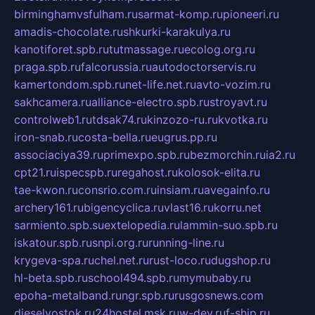
birminghamvsfulham.ru
sarmat-komp.ru
pioneeri.ru
amadis-chocolate.ru
shkurki-karakulya.ru
kanotiforet.spb.ru
tutmassage.ru
ecolog.org.ru
praga.spb.ru
falcorussia.ru
autodoctorservis.ru
kamertondom.spb.ru
net-life.net.ru
avto-vozim.ru
sakhcamera.ru
alliance-electro.spb.ru
stroyavt.ru
controlweb1.ru
tdsak74.ru
kinzozo-ru.ru
kvotka.ru
iron-snab.ru
costa-bella.ru
eugrus.pp.ru
associaciya39.ru
primexpo.spb.ru
bezmorchin.ru
ia2.ru
cpt21.ru
ispecspb.ru
regahost.ru
kolosok-elita.ru
tae-kwon.ru
consrio.com.ru
insiam.ru
avegainfo.ru
archery161.ru
bigencyclica.ru
vlast16.ru
korru.net
sarmiento.spb.su
extelopedia.ru
lammin-suo.spb.ru
iskatour.spb.ru
snpi.org.ru
running-line.ru
krygeva-spa.ru
chel.net.ru
rust-loco.ru
dugshop.ru
hl-beta.spb.ru
school494.spb.ru
mymubaby.ru
epoha-metalband.ru
ngr.spb.ru
rusgosnews.com
dieselvostok.ru
24hostel.msk.ru
w-dev.ru
f-ship.ru