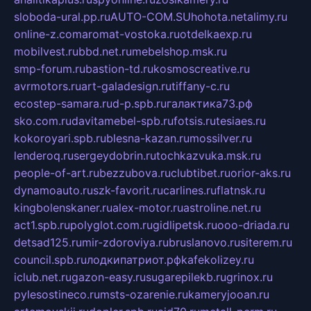
sloboda-ural.pp.ru
AUTO-COM.SU
hohota.net
alimy.ru
online-z.com
aromat-vostoka.ru
otdelkaexp.ru
mobilvest.ru
bbd.net.ru
mebelshop.msk.ru
smp-forum.ru
bastion-td.ru
kosmoscreative.ru
avrmotors.ru
art-galadesign.ru
tiffany-c.ru
ecostep-samara.ru
d-p.spb.ru
галактика73.рф
sko.com.ru
davitamebel-spb.ru
fotsis.ru
tesiaes.ru
kokoroyari.spb.ru
blesna-kazan.ru
mossilver.ru
lenderoq.ru
sergeydobrin.ru
tochkazvuka.msk.ru
people-of-art.ru
bezzubova.ru
clubtibet.ru
orior-aks.ru
dynamoauto.ru
szk-favorit.ru
carlines.ru
flatnsk.ru
kingbolenskaner.ru
alex-motor.ru
astroline.net.ru
act1.spb.ru
polyglot.com.ru
gidlipetsk.ru
ooo-driada.ru
detsad125.ru
mir-zdoroviya.ru
bruslanovo.ru
siterem.ru
council.spb.ru
лодкипатриот.рф
kafekolizey.ru
iclub.net.ru
gazon-easy.ru
sugarepilekb.ru
grinox.ru
pylesostineco.ru
msts-ozarenie.ru
kameryjooan.ru