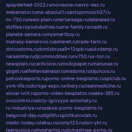
spayderhed-2022.ru
movieone.ru
evro-dez.ru
webamator.ru
ma-absolut1.ru
avtopomosch27.ru
nv-750.ru
news-plain.ru
nertansaga.ru
delanalad.ru
dizfiles.ru
youtubefree.ru
aria-family.ru
roadli.ru
planeta-samara.ru
mysmartbuy.ru
matrasy-kemerovo.ru
ashanet.ru
trade-farm.ru
dotcustoms.ru
domizbrusa9x12spb.ru
autodamp.ru
narasimha.ru
djcommodities.ru
nv750.ru
x-ton.ru
newsplain.ru
cardvoice.ru
modopaper.ru
manunae.ru
gbget.ru
alfeihavsalnassr.ru
madoma.ru
tajuncos.ru
petrovkasports.ru
porno-online-besplatno.ru
splclub.ru
york-life.ru
doroga-expo.ru
ribery.ru
cleanmedicine.ru
slovar-ivrit.ru
porno-video-besplatno.ru
seks-365.ru
ovucontrol.ru
sloty-igrovyye-avtomaty.ru
ru-industriya.ru
russkoe-porno-besplatno.ru
belgorod-day.ru
digilith.ru
pichkurovlab.ru
medic-today.ru
taksu.ru
comp123.ru
don-ykt.ru
teensvoice.ru
imgsharing.ru
domashnee-porno.ru