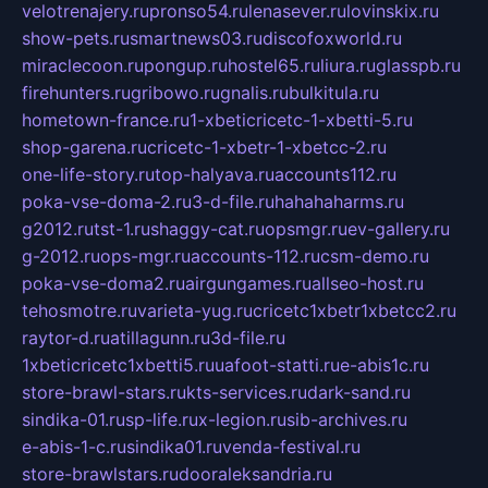
velotrenajery.ru
pronso54.ru
lenasever.ru
lovinskix.ru
show-pets.ru
smartnews03.ru
discofoxworld.ru
miraclecoon.ru
pongup.ru
hostel65.ru
liura.ru
glasspb.ru
firehunters.ru
gribowo.ru
gnalis.ru
bulkitula.ru
hometown-france.ru
1-xbeticricetc-1-xbetti-5.ru
shop-garena.ru
cricetc-1-xbetr-1-xbetcc-2.ru
one-life-story.ru
top-halyava.ru
accounts112.ru
poka-vse-doma-2.ru
3-d-file.ru
hahahaharms.ru
g2012.ru
tst-1.ru
shaggy-cat.ru
opsmgr.ru
ev-gallery.ru
g-2012.ru
ops-mgr.ru
accounts-112.ru
csm-demo.ru
poka-vse-doma2.ru
airgungames.ru
allseo-host.ru
tehosmotre.ru
varieta-yug.ru
cricetc1xbetr1xbetcc2.ru
raytor-d.ru
atillagunn.ru
3d-file.ru
1xbeticricetc1xbetti5.ru
uafoot-statti.ru
e-abis1c.ru
store-brawl-stars.ru
kts-services.ru
dark-sand.ru
sindika-01.ru
sp-life.ru
x-legion.ru
sib-archives.ru
e-abis-1-c.ru
sindika01.ru
venda-festival.ru
store-brawlstars.ru
dooraleksandria.ru