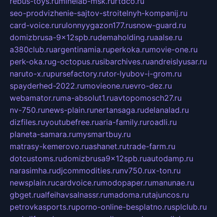
rebus-toys.ru
minelab-msk.ru
rtdco.ru
seo-prodvizhenie-sajtov-stroitelnyh-kompanij.ru
card-voice.ru
rulonnyygazon177.ru
snow-guard.ru
domizbrusa-9x12spb.ru
demaholding.ru
aalse.ru
a380club.ru
argentinamia.ru
perkoka.ru
movie-one.ru
perk-oka.ru
g-octopus.ru
sibarchives.ru
andreislyusar.ru
naruto-x.ru
pursefactory.ru
tor-lyubov-i-grom.ru
spayderhed-2022.ru
movieone.ru
evro-dez.ru
webamator.ru
ma-absolut1.ru
avtopomosch27.ru
nv-750.ru
news-plain.ru
nertansaga.ru
delanalad.ru
dizfiles.ru
youtubefree.ru
aria-family.ru
roadli.ru
planeta-samara.ru
mysmartbuy.ru
matrasy-kemerovo.ru
ashanet.ru
trade-farm.ru
dotcustoms.ru
domizbrusa9x12spb.ru
autodamp.ru
narasimha.ru
djcommodities.ru
nv750.ru
x-ton.ru
newsplain.ru
cardvoice.ru
modopaper.ru
manunae.ru
gbget.ru
alfeihavsalnassr.ru
madoma.ru
tajuncos.ru
petrovkasports.ru
porno-online-besplatno.ru
splclub.ru