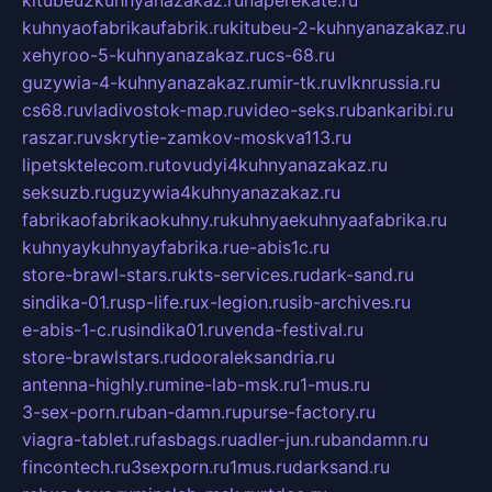
kitubeu2kuhnyanazakaz.ru
naperekate.ru
kuhnyaofabrikaufabrik.ru
kitubeu-2-kuhnyanazakaz.ru
xehyroo-5-kuhnyanazakaz.ru
cs-68.ru
guzywia-4-kuhnyanazakaz.ru
mir-tk.ru
vlknrussia.ru
cs68.ru
vladivostok-map.ru
video-seks.ru
bankaribi.ru
raszar.ru
vskrytie-zamkov-moskva113.ru
lipetsktelecom.ru
tovudyi4kuhnyanazakaz.ru
seksuzb.ru
guzywia4kuhnyanazakaz.ru
fabrikaofabrikaokuhny.ru
kuhnyaekuhnyaafabrika.ru
kuhnyaykuhnyayfabrika.ru
e-abis1c.ru
store-brawl-stars.ru
kts-services.ru
dark-sand.ru
sindika-01.ru
sp-life.ru
x-legion.ru
sib-archives.ru
e-abis-1-c.ru
sindika01.ru
venda-festival.ru
store-brawlstars.ru
dooraleksandria.ru
antenna-highly.ru
mine-lab-msk.ru
1-mus.ru
3-sex-porn.ru
ban-damn.ru
purse-factory.ru
viagra-tablet.ru
fasbags.ru
adler-jun.ru
bandamn.ru
fincontech.ru
3sexporn.ru
1mus.ru
darksand.ru