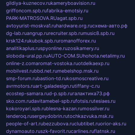
gildiya-kuznecov.ru
kameryboavision.ru
griffoncom.spb.ru
fabrika-emotsiy.ru
PARK-MATROSOVA.RU
agat.spb.ru
avtoyurist-moskva1.ru
hardware.org.ru
схема-авто.рф
dg-lab.ru
angrup.ru
recruiter.spb.ru
music8.spb.ru
krsk124.ru
kubok.spb.ru
romanofforex.ru
analitikaplus.ru
spyonline.ru
zosikamery.ru
sloboda-ural.pp.ru
AUTO-COM.SU
hohota.net
alimy.ru
online-z.com
aromat-vostoka.ru
otdelkaexp.ru
mobilvest.ru
bbd.net.ru
mebelshop.msk.ru
smp-forum.ru
bastion-td.ru
kosmoscreative.ru
avrmotors.ru
art-galadesign.ru
tiffany-c.ru
ecostep-samara.ru
d-p.spb.ru
галактика73.рф
sko.com.ru
davitamebel-spb.ru
fotsis.ru
tesiaes.ru
kokoroyari.spb.ru
blesna-kazan.ru
mossilver.ru
lenderoq.ru
sergeydobrin.ru
tochkazvuka.msk.ru
people-of-art.ru
bezzubova.ru
clubtibet.ru
orior-aks.ru
dynamoauto.ru
szk-favorit.ru
carlines.ru
flatnsk.ru