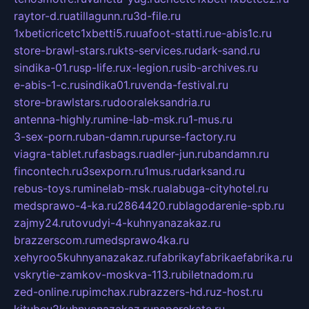
raytor-d.ru
atillagunn.ru
3d-file.ru
1xbeticricetc1xbetti5.ru
uafoot-statti.ru
e-abis1c.ru
store-brawl-stars.ru
kts-services.ru
dark-sand.ru
sindika-01.ru
sp-life.ru
x-legion.ru
sib-archives.ru
e-abis-1-c.ru
sindika01.ru
venda-festival.ru
store-brawlstars.ru
dooraleksandria.ru
antenna-highly.ru
mine-lab-msk.ru
1-mus.ru
3-sex-porn.ru
ban-damn.ru
purse-factory.ru
viagra-tablet.ru
fasbags.ru
adler-jun.ru
bandamn.ru
fincontech.ru
3sexporn.ru
1mus.ru
darksand.ru
rebus-toys.ru
minelab-msk.ru
alabuga-cityhotel.ru
medsprawo-4-ka.ru
2864420.ru
blagodarenie-spb.ru
zajmy24.ru
tovudyi-4-kuhnyanazakaz.ru
brazzerscom.ru
medsprawo4ka.ru
xehyroo5kuhnyanazakaz.ru
fabrikayfabrikaefabrika.ru
vskrytie-zamkov-moskva-113.ru
biletnadom.ru
zed-online.ru
pimchax.ru
brazzers-hd.ru
z-host.ru