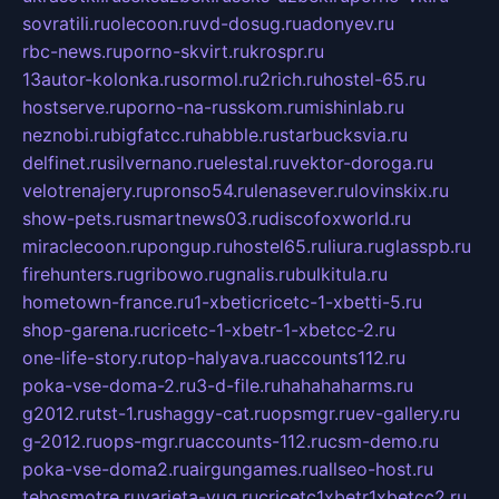
sovratili.ru
olecoon.ru
vd-dosug.ru
adonyev.ru
rbc-news.ru
porno-skvirt.ru
krospr.ru
13autor-kolonka.ru
sormol.ru
2rich.ru
hostel-65.ru
hostserve.ru
porno-na-russkom.ru
mishinlab.ru
neznobi.ru
bigfatcc.ru
habble.ru
starbucksvia.ru
delfinet.ru
silvernano.ru
elestal.ru
vektor-doroga.ru
velotrenajery.ru
pronso54.ru
lenasever.ru
lovinskix.ru
show-pets.ru
smartnews03.ru
discofoxworld.ru
miraclecoon.ru
pongup.ru
hostel65.ru
liura.ru
glasspb.ru
firehunters.ru
gribowo.ru
gnalis.ru
bulkitula.ru
hometown-france.ru
1-xbeticricetc-1-xbetti-5.ru
shop-garena.ru
cricetc-1-xbetr-1-xbetcc-2.ru
one-life-story.ru
top-halyava.ru
accounts112.ru
poka-vse-doma-2.ru
3-d-file.ru
hahahaharms.ru
g2012.ru
tst-1.ru
shaggy-cat.ru
opsmgr.ru
ev-gallery.ru
g-2012.ru
ops-mgr.ru
accounts-112.ru
csm-demo.ru
poka-vse-doma2.ru
airgungames.ru
allseo-host.ru
tehosmotre.ru
varieta-yug.ru
cricetc1xbetr1xbetcc2.ru