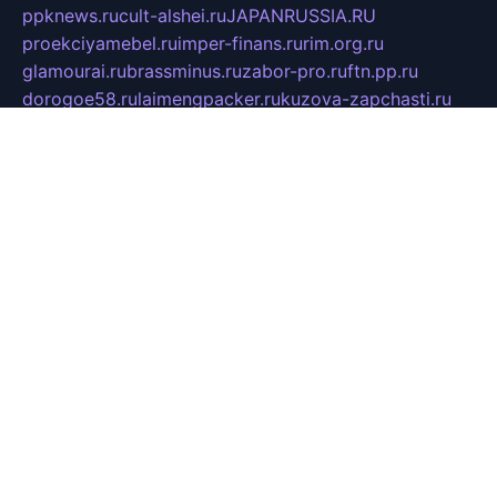
ppknews.ru
cult-alshei.ru
JAPANRUSSIA.RU
proekciyamebel.ru
imper-finans.ru
rim.org.ru
glamourai.ru
brassminus.ru
zabor-pro.ru
ftn.pp.ru
dorogoe58.ru
laimengpacker.ru
kuzova-zapchasti.ru
sageerp.ru
taxodrom.ru
dsrazvitie.ru
hardcity.net.ru
ratinghomegames.ru
topservice25.ru
gubernyan.ru
gtglasslined.ru
ii4.ru
tssport.spb.ru
andorra24.com
blackwallstreet.ru
oboimos.ru
optim-doors.com.ru
ikuch.ru
nycr.org.ru
npa21.ru
vremya-ch.spb.ru
desert000.ru
ivtorgi.ru
ifiori.ru
catalog-statei.ru
dcv.org.ru
spetsmaster174.ru
ipkameryhiseeu.ru
dum26.ru
ruspol.spb.ru
fr-opendp.ru
kam-solnyshko.ru
cheyenne-arapaho.ru
sevzapmetal.spb.ru
ted-lapidus.spb.ru
parasite-eliminator.ru
sigma-complete.ru
modernworld.ru
dama-moda.ru
eholot-group.ru
sk-nvkz.ru
DRONGOLD.RU
democratia2.ru
i-farmer.ru
mass-sport.org
jablonex.spb.ru
bookmess.ru
linkword.ru