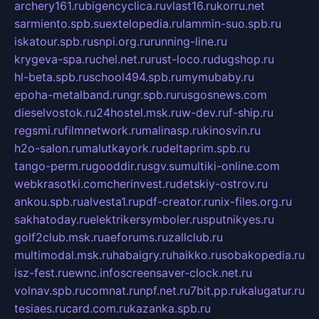
archery161.ru
bigencyclica.ru
vlast16.ru
korru.net
sarmiento.spb.su
extelopedia.ru
lammin-suo.spb.ru
iskatour.spb.ru
snpi.org.ru
running-line.ru
krygeva-spa.ru
chel.net.ru
rust-loco.ru
dugshop.ru
hl-beta.spb.ru
school494.spb.ru
mymubaby.ru
epoha-metalband.ru
ngr.spb.ru
rusgosnews.com
dieselvostok.ru
24hostel.msk.ru
w-dev.ru
f-ship.ru
regsmi.ru
filmnetwork.ru
malinasp.ru
kinosvin.ru
h2o-salon.ru
malutkayork.ru
deltaprim.spb.ru
tango-perm.ru
gooddir.ru
sgv.su
multiki-online.com
webkrasotki.com
cherinvest.ru
detskiy-ostrov.ru
ankou.spb.ru
alvesta1.ru
pdf-creator.ru
nix-files.org.ru
sakhatoday.ru
elektrikersymboler.ru
sputnikyes.ru
golf2club.msk.ru
aeforums.ru
zallclub.ru
multimodal.msk.ru
habaigry.ru
haikko.ru
sobakopedia.ru
isz-fest.ru
ewnc.info
screensaver-clock.net.ru
volnav.spb.ru
comnat.ru
npf.net.ru
7bit.pp.ru
kalugatur.ru
tesiaes.ru
card.com.ru
kazanka.spb.ru