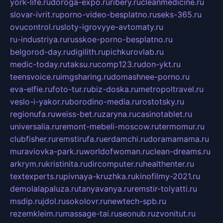
york-life.ru
doroga-expo.ru
ribery.ru
cleanmedicine.ru
slovar-ivrit.ru
porno-video-besplatno.ru
seks-365.ru
ovucontrol.ru
sloty-igrovyye-avtomaty.ru
ru-industriya.ru
russkoe-porno-besplatno.ru
belgorod-day.ru
digilith.ru
pichkurovlab.ru
medic-today.ru
taksu.ru
comp123.ru
don-ykt.ru
teensvoice.ru
imgsharing.ru
domashnee-porno.ru
eva-elfie.ru
foto-tur.ru
biz-doska.ru
metropoltravel.ru
veslo-i-yakor.ru
borodino-media.ru
rostotsky.ru
regionufa.ru
weiss-bet.ru
zaryna.ru
casinotablet.ru
universalia.ru
remont-mebeli-moscow.ru
termomur.ru
clubfisher.ru
remstirufa.ru
erdamchi.ru
doramamama.ru
muraviovka-park.ru
worldofwoman.ru
clean-dreams.ru
arkrym.ru
kristinita.ru
dircomputer.ru
healthenter.ru
textexperts.ru
pivnaya-kruzhka.ru
kinofilmy-2021.ru
demolalapaluza.ru
tanyavanya.ru
remstir-tolyatti.ru
msdip.ru
jdol.ru
sokolovr.ru
newtech-spb.ru
rezemkleim.ru
massage-tai.ru
seonub.ru
zvonitut.ru