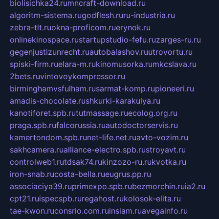
biolisichka24.ru
mncraft-download.ru
algoritm-sistema.ru
godflesh.ru
ru-industria.ru
zebra-tlt.ru
okna-proficom.ru
erynok.ru
onlinekinospace.ru
startupstudio-fefu.ru
zarges-ru.ru
gegenjustizunrecht.ru
autobalashov.ru
utrovortu.ru
spiski-firm.ru
elara-m.ru
kinomusorka.ru
mkcslava.ru
2bets.ru
vintovoykompressor.ru
birminghamvsfulham.ru
sarmat-komp.ru
pioneeri.ru
amadis-chocolate.ru
shkurki-karakulya.ru
kanotiforet.spb.ru
tutmassage.ru
ecolog.org.ru
praga.spb.ru
falcorussia.ru
autodoctorservis.ru
kamertondom.spb.ru
net-life.net.ru
avto-vozim.ru
sakhcamera.ru
alliance-electro.spb.ru
stroyavt.ru
controlweb1.ru
tdsak74.ru
kinzozo-ru.ru
kvotka.ru
iron-snab.ru
costa-bella.ru
eugrus.pp.ru
associaciya39.ru
primexpo.spb.ru
bezmorchin.ru
ia2.ru
cpt21.ru
ispecspb.ru
regahost.ru
kolosok-elita.ru
tae-kwon.ru
consrio.com.ru
insiam.ru
avegainfo.ru