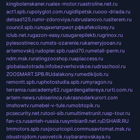
kingbolenskaner.ru
alex-motor.ru
astroline.net.ru
act1.spb.ru
polyglot.com.ru
gidlipetsk.ru
ooo-driada.ru
detsad125.ru
mir-zdoroviya.ru
bruslanovo.ru
siterem.ru
council.spb.ru
лодкипатриот.рф
kafekolizey.ru
iclub.net.ru
gazon-easy.ru
sugarepilekb.ru
grinox.ru
pylesostineco.ru
msts-ozarenie.ru
kameryjooan.ru
artemovskij.ru
dopler.spb.ru
aid70.ru
metall-perm.ru
ndm.msk.ru
ratingzooshop.ru
apiaccess.ru
globalautotrade.info
bezverhovskoe.ru
drsschool.ru
ZOOSMART.SPB.RU
dalakony.ru
medikijob.ru
remontt.spb.ru
photostudia.spb.ru
myragon.ru
terramia.ru
academy62.ru
gardengallereya.ru
rti.com.ru
artem-news.ru
biserinca.ru
krasnodarkurort.com
imshowtv.ru
mebel-v-tule.ru
mobtopik.ru
pcsecurity.net.ru
tool-sib.ru
multimetrunit.ru
sp-tour.ru
fan-cs.ru
santeh-russia.ru
symbian9.net.ru
DSHAIR.RU
tmmotors.spb.ru
xjocuricopii.com
musavtomat.msk.ru
obustrojdom.ru
sovetcik.ru
ybaranovskaya.ru