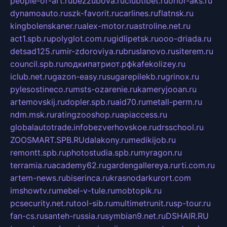
people-of-art.ru
bezzubova.ru
clubtibet.ru
orior-aks.ru
dynamoauto.ru
szk-favorit.ru
carlines.ru
flatnsk.ru
kingbolenskaner.ru
alex-motor.ru
astroline.net.ru
act1.spb.ru
polyglot.com.ru
gidlipetsk.ru
ooo-driada.ru
detsad125.ru
mir-zdoroviya.ru
bruslanovo.ru
siterem.ru
council.spb.ru
лодкипатриот.рф
kafekolizey.ru
iclub.net.ru
gazon-easy.ru
sugarepilekb.ru
grinox.ru
pylesostineco.ru
msts-ozarenie.ru
kameryjooan.ru
artemovskij.ru
dopler.spb.ru
aid70.ru
metall-perm.ru
ndm.msk.ru
ratingzooshop.ru
apiaccess.ru
globalautotrade.info
bezverhovskoe.ru
drsschool.ru
ZOOSMART.SPB.RU
dalakony.ru
medikijob.ru
remontt.spb.ru
photostudia.spb.ru
myragon.ru
terramia.ru
academy62.ru
gardengallereya.ru
rti.com.ru
artem-news.ru
biserinca.ru
krasnodarkurort.com
imshowtv.ru
mebel-v-tule.ru
mobtopik.ru
pcsecurity.net.ru
tool-sib.ru
multimetrunit.ru
sp-tour.ru
fan-cs.ru
santeh-russia.ru
symbian9.net.ru
DSHAIR.RU