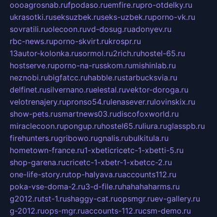
oooagrosnab.ru
fpodaso.ru
emfire.ru
pro-otdelky.ru
ukrasotki.ru
seksuzbek.ru
seks-uzbek.ru
porno-vk.ru
sovratili.ru
olecoon.ru
vd-dosug.ru
adonyev.ru
rbc-news.ru
porno-skvirt.ru
krospr.ru
13autor-kolonka.ru
sormol.ru
2rich.ru
hostel-65.ru
hostserve.ru
porno-na-russkom.ru
mishinlab.ru
neznobi.ru
bigfatcc.ru
habble.ru
starbucksvia.ru
delfinet.ru
silvernano.ru
elestal.ru
vektor-doroga.ru
velotrenajery.ru
pronso54.ru
lenasever.ru
lovinskix.ru
show-pets.ru
smartnews03.ru
discofoxworld.ru
miraclecoon.ru
pongup.ru
hostel65.ru
liura.ru
glasspb.ru
firehunters.ru
gribowo.ru
gnalis.ru
bulkitula.ru
hometown-france.ru
1-xbeticricetc-1-xbetti-5.ru
shop-garena.ru
cricetc-1-xbetr-1-xbetcc-2.ru
one-life-story.ru
top-halyava.ru
accounts112.ru
poka-vse-doma-2.ru
3-d-file.ru
hahahaharms.ru
g2012.ru
tst-1.ru
shaggy-cat.ru
opsmgr.ru
ev-gallery.ru
g-2012.ru
ops-mgr.ru
accounts-112.ru
csm-demo.ru