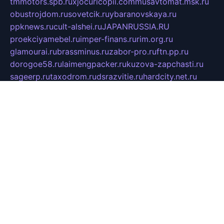
tmmotors.spb.ru
xjocuricopii.com
musavtomat.msk.ru
obustrojdom.ru
sovetcik.ru
ybaranovskaya.ru
ppknews.ru
cult-alshei.ru
JAPANRUSSIA.RU
proekciyamebel.ru
imper-finans.ru
rim.org.ru
glamourai.ru
brassminus.ru
zabor-pro.ru
ftn.pp.ru
dorogoe58.ru
laimengpacker.ru
kuzova-zapchasti.ru
sageerp.ru
taxodrom.ru
dsrazvitie.ru
hardcity.net.ru
ratinghomegames.ru
topservice25.ru
gubernyan.ru
gtglasslined.ru
ii4.ru
tssport.spb.ru
andorra24.com
blackwallstreet.ru
oboimos.ru
optim-doors.com.ru
ikuch.ru
nycr.org.ru
npa21.ru
vremya-ch.spb.ru
desert000.ru
ivtorgi.ru
ifiori.ru
catalog-statei.ru
dcv.org.ru
spetsmaster174.ru
ipkameryhiseeu.ru
dum26.ru
ruspol.spb.ru
fr-opendp.ru
kam-solnyshko.ru
cheyenne-arapaho.ru
sevzapmetal.spb.ru
ted-lapidus.spb.ru
parasite-eliminator.ru
sigma-complete.ru
modernworld.ru
dama-moda.ru
eholot-group.ru
sk-nvkz.ru
DRONGOLD.RU