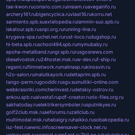
tae-kwon.ru
consrio.com.ru
insiam.ru
avegainfo.ru
archery161.ru
bigencyclica.ru
vlast16.ru
korru.net
sarmiento.spb.su
extelopedia.ru
lammin-suo.spb.ru
iskatour.spb.ru
snpi.org.ru
running-line.ru
krygeva-spa.ru
chel.net.ru
rust-loco.ru
dugshop.ru
hl-beta.spb.ru
school494.spb.ru
mymubaby.ru
epoha-metalband.ru
ngr.spb.ru
rusgosnews.com
dieselvostok.ru
24hostel.msk.ru
w-dev.ru
f-ship.ru
regsmi.ru
filmnetwork.ru
malinasp.ru
kinosvin.ru
h2o-salon.ru
malutkayork.ru
deltaprim.spb.ru
tango-perm.ru
gooddir.ru
sgv.su
multiki-online.com
webkrasotki.com
cherinvest.ru
detskiy-ostrov.ru
ankou.spb.ru
alvesta1.ru
pdf-creator.ru
nix-files.org.ru
sakhatoday.ru
elektrikersymboler.ru
sputnikyes.ru
golf2club.msk.ru
aeforums.ru
zallclub.ru
multimodal.msk.ru
habaigry.ru
haikko.ru
sobakopedia.ru
isz-fest.ru
ewnc.info
screensaver-clock.net.ru
volnav.spb.ru
comnat.ru
npf.net.ru
7bit.pp.ru
kalugatur.ru