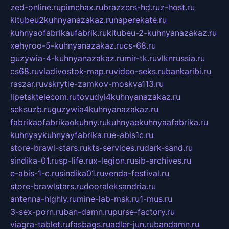
zed-online.ru
pimchax.ru
brazzers-hd.ru
z-host.ru
kitubeu2kuhnyanazakaz.ru
naperekate.ru
kuhnyaofabrikaufabrik.ru
kitubeu-2-kuhnyanazakaz.ru
xehyroo-5-kuhnyanazakaz.ru
cs-68.ru
guzywia-4-kuhnyanazakaz.ru
mir-tk.ru
vlknrussia.ru
cs68.ru
vladivostok-map.ru
video-seks.ru
bankaribi.ru
raszar.ru
vskrytie-zamkov-moskva113.ru
lipetsktelecom.ru
tovudyi4kuhnyanazakaz.ru
seksuzb.ru
guzywia4kuhnyanazakaz.ru
fabrikaofabrikaokuhny.ru
kuhnyaekuhnyaafabrika.ru
kuhnyaykuhnyayfabrika.ru
e-abis1c.ru
store-brawl-stars.ru
kts-services.ru
dark-sand.ru
sindika-01.ru
sp-life.ru
x-legion.ru
sib-archives.ru
e-abis-1-c.ru
sindika01.ru
venda-festival.ru
store-brawlstars.ru
dooraleksandria.ru
antenna-highly.ru
mine-lab-msk.ru
1-mus.ru
3-sex-porn.ru
ban-damn.ru
purse-factory.ru
viagra-tablet.ru
fasbags.ru
adler-jun.ru
bandamn.ru