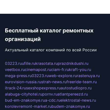
Бесплатный каталог ремонтных
организаций
Актуальный каталог компаний по всей России
03223.ru
ufille.ru
krasotata.ru
prazdnikdushi.ru
veetbox.ru
cinemapost.ru
ciam-fr.ru
kraft-you.ru
mega-press.ru
03223.ru
web-explore.ru
rastenuya.ru
eurovision-russia.ru
strah-news.ru
freeride-team.ru
itrack-24.ru
sexshopexpress.ru
autostudiopro.ru
alabuga-cityhotel.ru
pornv.ru
atlantpereezd.ru
bud-em-znakomye.ru
a-cdc.ru
elektrostal-news.ru
korolevremont-market.ru
budem-znakomye.ru