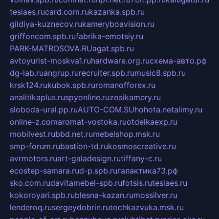
tesiaes.ru
card.com.ru
kazanka.spb.ru
gildiya-kuznecov.ru
kameryboavision.ru
griffoncom.spb.ru
fabrika-emotsiy.ru
PARK-MATROSOVA.RU
agat.spb.ru
avtoyurist-moskva1.ru
hardware.org.ru
схема-авто.рф
dg-lab.ru
angrup.ru
recruiter.spb.ru
music8.spb.ru
krsk124.ru
kubok.spb.ru
romanofforex.ru
analitikaplus.ru
spyonline.ru
zosikamery.ru
sloboda-ural.pp.ru
AUTO-COM.SU
hohota.net
alimy.ru
online-z.com
aromat-vostoka.ru
otdelkaexp.ru
mobilvest.ru
bbd.net.ru
mebelshop.msk.ru
smp-forum.ru
bastion-td.ru
kosmoscreative.ru
avrmotors.ru
art-galadesign.ru
tiffany-c.ru
ecostep-samara.ru
d-p.spb.ru
галактика73.рф
sko.com.ru
davitamebel-spb.ru
fotsis.ru
tesiaes.ru
kokoroyari.spb.ru
blesna-kazan.ru
mossilver.ru
lenderoq.ru
sergeydobrin.ru
tochkazvuka.msk.ru