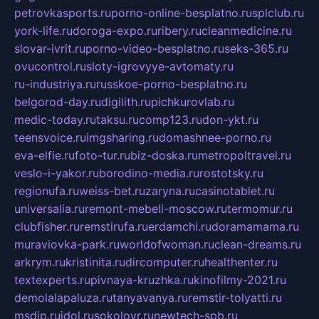
petrovkasports.ru
porno-online-besplatno.ru
splclub.ru
york-life.ru
doroga-expo.ru
ribery.ru
cleanmedicine.ru
slovar-ivrit.ru
porno-video-besplatno.ru
seks-365.ru
ovucontrol.ru
sloty-igrovyye-avtomaty.ru
ru-industriya.ru
russkoe-porno-besplatno.ru
belgorod-day.ru
digilith.ru
pichkurovlab.ru
medic-today.ru
taksu.ru
comp123.ru
don-ykt.ru
teensvoice.ru
imgsharing.ru
domashnee-porno.ru
eva-elfie.ru
foto-tur.ru
biz-doska.ru
metropoltravel.ru
veslo-i-yakor.ru
borodino-media.ru
rostotsky.ru
regionufa.ru
weiss-bet.ru
zaryna.ru
casinotablet.ru
universalia.ru
remont-mebeli-moscow.ru
termomur.ru
clubfisher.ru
remstirufa.ru
erdamchi.ru
doramamama.ru
muraviovka-park.ru
worldofwoman.ru
clean-dreams.ru
arkrym.ru
kristinita.ru
dircomputer.ru
healthenter.ru
textexperts.ru
pivnaya-kruzhka.ru
kinofilmy-2021.ru
demolalapaluza.ru
tanyavanya.ru
remstir-tolyatti.ru
msdip.ru
jdol.ru
sokolovr.ru
newtech-spb.ru