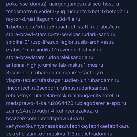
poka-vse-doma2.ru
airgungames.ru
allseo-host.ru
tehosmotre.ru
varieta-yug.ru
cricetc1xbetr1xbetcc2.ru
raytor-d.ru
atillagunn.ru
3d-file.ru
1xbeticricetc1xbetti5.ru
uafoot-statti.ru
e-abis1c.ru
store-brawl-stars.ru
kts-services.ru
dark-sand.ru
sindika-01.ru
sp-life.ru
x-legion.ru
sib-archives.ru
e-abis-1-c.ru
sindika01.ru
venda-festival.ru
store-brawlstars.ru
dooraleksandria.ru
antenna-highly.ru
mine-lab-msk.ru
1-mus.ru
3-sex-porn.ru
ban-damn.ru
purse-factory.ru
viagra-tablet.ru
fasbags.ru
adler-jun.ru
bandamn.ru
fincontech.ru
3sexporn.ru
1mus.ru
darksand.ru
rebus-toys.ru
minelab-msk.ru
alabuga-cityhotel.ru
medsprawo-4-ka.ru
2864420.ru
blagodarenie-spb.ru
zajmy24.ru
tovudyi-4-kuhnyanazakaz.ru
brazzerscom.ru
medsprawo4ka.ru
xehyroo5kuhnyanazakaz.ru
fabrikayfabrikaefabrika.ru
vskrytie-zamkov-moskva-113.ru
biletnadom.ru