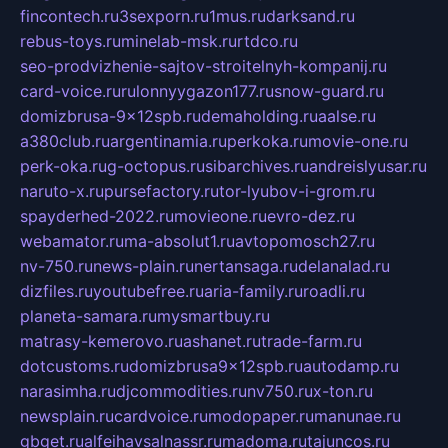
fincontech.ru
3sexporn.ru
1mus.ru
darksand.ru
rebus-toys.ru
minelab-msk.ru
rtdco.ru
seo-prodvizhenie-sajtov-stroitelnyh-kompanij.ru
card-voice.ru
rulonnyygazon177.ru
snow-guard.ru
domizbrusa-9x12spb.ru
demaholding.ru
aalse.ru
a380club.ru
argentinamia.ru
perkoka.ru
movie-one.ru
perk-oka.ru
g-octopus.ru
sibarchives.ru
andreislyusar.ru
naruto-x.ru
pursefactory.ru
tor-lyubov-i-grom.ru
spayderhed-2022.ru
movieone.ru
evro-dez.ru
webamator.ru
ma-absolut1.ru
avtopomosch27.ru
nv-750.ru
news-plain.ru
nertansaga.ru
delanalad.ru
dizfiles.ru
youtubefree.ru
aria-family.ru
roadli.ru
planeta-samara.ru
mysmartbuy.ru
matrasy-kemerovo.ru
ashanet.ru
trade-farm.ru
dotcustoms.ru
domizbrusa9x12spb.ru
autodamp.ru
narasimha.ru
djcommodities.ru
nv750.ru
x-ton.ru
newsplain.ru
cardvoice.ru
modopaper.ru
manunae.ru
gbget.ru
alfeihavsalnassr.ru
madoma.ru
tajuncos.ru