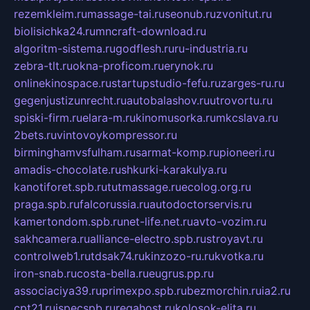
rezemkleim.ru
massage-tai.ru
seonub.ru
zvonitut.ru
biolisichka24.ru
mncraft-download.ru
algoritm-sistema.ru
godflesh.ru
ru-industria.ru
zebra-tlt.ru
okna-proficom.ru
erynok.ru
onlinekinospace.ru
startupstudio-fefu.ru
zarges-ru.ru
gegenjustizunrecht.ru
autobalashov.ru
utrovortu.ru
spiski-firm.ru
elara-m.ru
kinomusorka.ru
mkcslava.ru
2bets.ru
vintovoykompressor.ru
birminghamvsfulham.ru
sarmat-komp.ru
pioneeri.ru
amadis-chocolate.ru
shkurki-karakulya.ru
kanotiforet.spb.ru
tutmassage.ru
ecolog.org.ru
praga.spb.ru
falcorussia.ru
autodoctorservis.ru
kamertondom.spb.ru
net-life.net.ru
avto-vozim.ru
sakhcamera.ru
alliance-electro.spb.ru
stroyavt.ru
controlweb1.ru
tdsak74.ru
kinzozo-ru.ru
kvotka.ru
iron-snab.ru
costa-bella.ru
eugrus.pp.ru
associaciya39.ru
primexpo.spb.ru
bezmorchin.ru
ia2.ru
cpt21.ru
ispecspb.ru
regahost.ru
kolosok-elita.ru