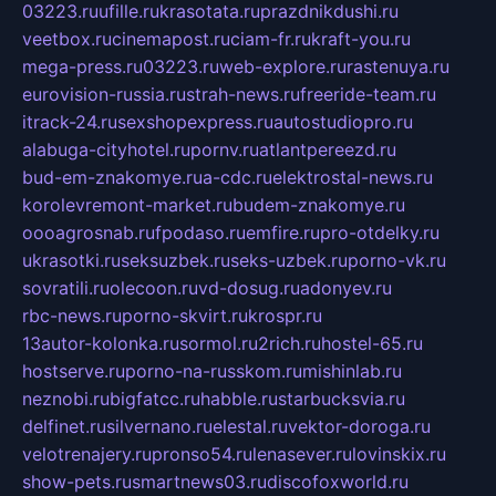
03223.ru
ufille.ru
krasotata.ru
prazdnikdushi.ru
veetbox.ru
cinemapost.ru
ciam-fr.ru
kraft-you.ru
mega-press.ru
03223.ru
web-explore.ru
rastenuya.ru
eurovision-russia.ru
strah-news.ru
freeride-team.ru
itrack-24.ru
sexshopexpress.ru
autostudiopro.ru
alabuga-cityhotel.ru
pornv.ru
atlantpereezd.ru
bud-em-znakomye.ru
a-cdc.ru
elektrostal-news.ru
korolevremont-market.ru
budem-znakomye.ru
oooagrosnab.ru
fpodaso.ru
emfire.ru
pro-otdelky.ru
ukrasotki.ru
seksuzbek.ru
seks-uzbek.ru
porno-vk.ru
sovratili.ru
olecoon.ru
vd-dosug.ru
adonyev.ru
rbc-news.ru
porno-skvirt.ru
krospr.ru
13autor-kolonka.ru
sormol.ru
2rich.ru
hostel-65.ru
hostserve.ru
porno-na-russkom.ru
mishinlab.ru
neznobi.ru
bigfatcc.ru
habble.ru
starbucksvia.ru
delfinet.ru
silvernano.ru
elestal.ru
vektor-doroga.ru
velotrenajery.ru
pronso54.ru
lenasever.ru
lovinskix.ru
show-pets.ru
smartnews03.ru
discofoxworld.ru