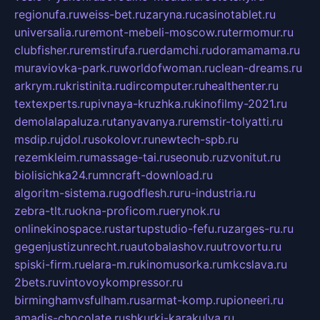
regionufa.ru
weiss-bet.ru
zaryna.ru
casinotablet.ru
universalia.ru
remont-mebeli-moscow.ru
termomur.ru
clubfisher.ru
remstirufa.ru
erdamchi.ru
doramamama.ru
muraviovka-park.ru
worldofwoman.ru
clean-dreams.ru
arkrym.ru
kristinita.ru
dircomputer.ru
healthenter.ru
textexperts.ru
pivnaya-kruzhka.ru
kinofilmy-2021.ru
demolalapaluza.ru
tanyavanya.ru
remstir-tolyatti.ru
msdip.ru
jdol.ru
sokolovr.ru
newtech-spb.ru
rezemkleim.ru
massage-tai.ru
seonub.ru
zvonitut.ru
biolisichka24.ru
mncraft-download.ru
algoritm-sistema.ru
godflesh.ru
ru-industria.ru
zebra-tlt.ru
okna-proficom.ru
erynok.ru
onlinekinospace.ru
startupstudio-fefu.ru
zarges-ru.ru
gegenjustizunrecht.ru
autobalashov.ru
utrovortu.ru
spiski-firm.ru
elara-m.ru
kinomusorka.ru
mkcslava.ru
2bets.ru
vintovoykompressor.ru
birminghamvsfulham.ru
sarmat-komp.ru
pioneeri.ru
amadis-chocolate.ru
shkurki-karakulya.ru