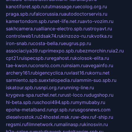
kanotiforet.spb.ru
tutmassage.ru
ecolog.org.ru
praga.spb.ru
falcorussia.ru
autodoctorservis.ru
kamertondom.spb.ru
net-life.net.ru
avto-vozim.ru
sakhcamera.ru
alliance-electro.spb.ru
stroyavt.ru
controlweb1.ru
tdsak74.ru
kinzozo-ru.ru
kvotka.ru
iron-snab.ru
costa-bella.ru
eugrus.pp.ru
associaciya39.ru
primexpo.spb.ru
bezmorchin.ru
ia2.ru
cpt21.ru
ispecspb.ru
regahost.ru
kolosok-elita.ru
tae-kwon.ru
consrio.com.ru
insiam.ru
avegainfo.ru
archery161.ru
bigencyclica.ru
vlast16.ru
korru.net
sarmiento.spb.su
extelopedia.ru
lammin-suo.spb.ru
iskatour.spb.ru
snpi.org.ru
running-line.ru
krygeva-spa.ru
chel.net.ru
rust-loco.ru
dugshop.ru
hl-beta.spb.ru
school494.spb.ru
mymubaby.ru
epoha-metalband.ru
ngr.spb.ru
rusgosnews.com
dieselvostok.ru
24hostel.msk.ru
w-dev.ru
f-ship.ru
regsmi.ru
filmnetwork.ru
malinasp.ru
kinosvin.ru
h2o-salon.ru
malutkayork.ru
deltaprim.spb.ru