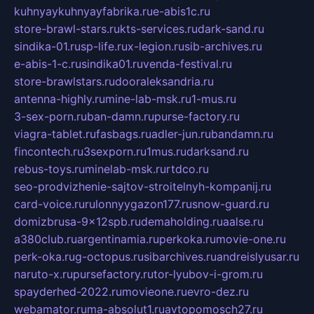
kuhnyaykuhnyayfabrika.ru
e-abis1c.ru
store-brawl-stars.ru
kts-services.ru
dark-sand.ru
sindika-01.ru
sp-life.ru
x-legion.ru
sib-archives.ru
e-abis-1-c.ru
sindika01.ru
venda-festival.ru
store-brawlstars.ru
dooraleksandria.ru
antenna-highly.ru
mine-lab-msk.ru
1-mus.ru
3-sex-porn.ru
ban-damn.ru
purse-factory.ru
viagra-tablet.ru
fasbags.ru
adler-jun.ru
bandamn.ru
fincontech.ru
3sexporn.ru
1mus.ru
darksand.ru
rebus-toys.ru
minelab-msk.ru
rtdco.ru
seo-prodvizhenie-sajtov-stroitelnyh-kompanij.ru
card-voice.ru
rulonnyygazon177.ru
snow-guard.ru
domizbrusa-9x12spb.ru
demaholding.ru
aalse.ru
a380club.ru
argentinamia.ru
perkoka.ru
movie-one.ru
perk-oka.ru
g-octopus.ru
sibarchives.ru
andreislyusar.ru
naruto-x.ru
pursefactory.ru
tor-lyubov-i-grom.ru
spayderhed-2022.ru
movieone.ru
evro-dez.ru
webamator.ru
ma-absolut1.ru
avtopomosch27.ru