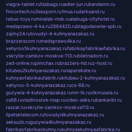
viagra-tablet.ru
fasbags.ru
adler-jun.ru
bandamn.ru
fincontech.ru
3sexporn.ru
1mus.ru
darksand.ru
rebus-toys.ru
minelab-msk.ru
alabuga-cityhotel.ru
medsprawo-4-ka.ru
2864420.ru
blagodarenie-spb.ru
zajmy24.ru
tovudyi-4-kuhnyanazakaz.ru
brazzerscom.ru
medsprawo4ka.ru
xehyroo5kuhnyanazakaz.ru
fabrikayfabrikaefabrika.ru
vskrytie-zamkov-moskva-113.ru
biletnadom.ru
zed-online.ru
pimchax.ru
brazzers-hd.ru
z-host.ru
kitubeu2kuhnyanazakaz.ru
naperekate.ru
kuhnyaofabrikaufabrik.ru
kitubeu-2-kuhnyanazakaz.ru
xehyroo-5-kuhnyanazakaz.ru
cs-68.ru
guzywia-4-kuhnyanazakaz.ru
mir-tk.ru
vlknrussia.ru
cs68.ru
vladivostok-map.ru
video-seks.ru
bankaribi.ru
raszar.ru
vskrytie-zamkov-moskva113.ru
lipetsktelecom.ru
tovudyi4kuhnyanazakaz.ru
seksuzb.ru
guzywia4kuhnyanazakaz.ru
fabrikaofabrikaokuhny.ru
kuhnyaekuhnyaafabrika.ru