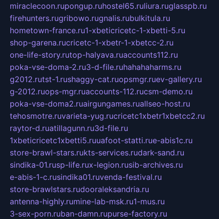
miraclecoon.ru
pongup.ru
hostel65.ru
liura.ru
glasspb.ru
firehunters.ru
gribowo.ru
gnalis.ru
bulkitula.ru
hometown-france.ru
1-xbeticricetc-1-xbetti-5.ru
shop-garena.ru
cricetc-1-xbetr-1-xbetcc-2.ru
one-life-story.ru
top-halyava.ru
accounts112.ru
poka-vse-doma-2.ru
3-d-file.ru
hahahaharms.ru
g2012.ru
tst-1.ru
shaggy-cat.ru
opsmgr.ru
ev-gallery.ru
g-2012.ru
ops-mgr.ru
accounts-112.ru
csm-demo.ru
poka-vse-doma2.ru
airgungames.ru
allseo-host.ru
tehosmotre.ru
varieta-yug.ru
cricetc1xbetr1xbetcc2.ru
raytor-d.ru
atillagunn.ru
3d-file.ru
1xbeticricetc1xbetti5.ru
uafoot-statti.ru
e-abis1c.ru
store-brawl-stars.ru
kts-services.ru
dark-sand.ru
sindika-01.ru
sp-life.ru
x-legion.ru
sib-archives.ru
e-abis-1-c.ru
sindika01.ru
venda-festival.ru
store-brawlstars.ru
dooraleksandria.ru
antenna-highly.ru
mine-lab-msk.ru
1-mus.ru
3-sex-porn.ru
ban-damn.ru
purse-factory.ru