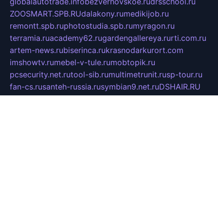
globalautotrade.info
bezverhovskoe.ru
drsschool.ru
ZOOSMART.SPB.RU
dalakony.ru
medikijob.ru
remontt.spb.ru
photostudia.spb.ru
myragon.ru
terramia.ru
academy62.ru
gardengallereya.ru
rti.com.ru
artem-news.ru
biserinca.ru
krasnodarkurort.com
imshowtv.ru
mebel-v-tule.ru
mobtopik.ru
pcsecurity.net.ru
tool-sib.ru
multimetrunit.ru
sp-tour.ru
fan-cs.ru
santeh-russia.ru
symbian9.net.ru
DSHAIR.RU
tmmotors.spb.ru
xjocuricopii.com
musavtomat.msk.ru
obustrojdom.ru
sovetcik.ru
ybaranovskaya.ru
ppknews.ru
cult-alshei.ru
JAPANRUSSIA.RU
proekciyamebel.ru
imper-finans.ru
rim.org.ru
glamourai.ru
brassminus.ru
zabor-pro.ru
ftn.pp.ru
dorogoe58.ru
laimengpacker.ru
kuzova-zapchasti.ru
sageerp.ru
taxodrom.ru
dsrazvitie.ru
hardcity.net.ru
ratinghomegames.ru
topservice25.ru
gubernyan.ru
gtglasslined.ru
ii4.ru
tssport.spb.ru
andorra24.com
blackwallstreet.ru
oboimos.ru
optim-doors.com.ru