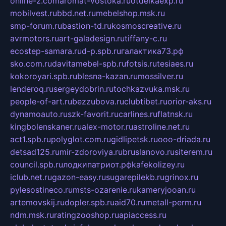
online-z.com
aromat-vostoka.ru
otdelkaexp.ru
mobilvest.ru
bbd.net.ru
mebelshop.msk.ru
smp-forum.ru
bastion-td.ru
kosmoscreative.ru
avrmotors.ru
art-galadesign.ru
tiffany-c.ru
ecostep-samara.ru
d-p.spb.ru
галактика73.рф
sko.com.ru
davitamebel-spb.ru
fotsis.ru
tesiaes.ru
kokoroyari.spb.ru
blesna-kazan.ru
mossilver.ru
lenderoq.ru
sergeydobrin.ru
tochkazvuka.msk.ru
people-of-art.ru
bezzubova.ru
clubtibet.ru
orior-aks.ru
dynamoauto.ru
szk-favorit.ru
carlines.ru
flatnsk.ru
kingbolenskaner.ru
alex-motor.ru
astroline.net.ru
act1.spb.ru
polyglot.com.ru
gidlipetsk.ru
ooo-driada.ru
detsad125.ru
mir-zdoroviya.ru
bruslanovo.ru
siterem.ru
council.spb.ru
лодкипатриот.рф
kafekolizey.ru
iclub.net.ru
gazon-easy.ru
sugarepilekb.ru
grinox.ru
pylesostineco.ru
msts-ozarenie.ru
kameryjooan.ru
artemovskij.ru
dopler.spb.ru
aid70.ru
metall-perm.ru
ndm.msk.ru
ratingzooshop.ru
apiaccess.ru