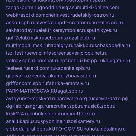
tango-perm.ru
gooddir.ru
sgv.su
multiki-online.com
webkrasotki.com
cherinvest.ru
detskiy-ostrov.ru
ankou.spb.ru
alvesta1.ru
pdf-creator.ru
nix-files.org.ru
sakhatoday.ru
elektrikersymboler.ru
sputnikyes.ru
golf2club.msk.ru
aeforums.ru
zallclub.ru
multimodal.msk.ru
habaigry.ru
haikko.ru
sobakopedia.ru
isz-fest.ru
ewnc.info
screensaver-clock.net.ru
volnav.spb.ru
comnat.ru
npf.net.ru
7bit.pp.ru
kalugatur.ru
tesiaes.ru
card.com.ru
kazanka.spb.ru
gildiya-kuznecov.ru
kameryboavision.ru
griffoncom.spb.ru
fabrika-emotsiy.ru
PARK-MATROSOVA.RU
agat.spb.ru
avtoyurist-moskva1.ru
hardware.org.ru
схема-авто.рф
dg-lab.ru
angrup.ru
recruiter.spb.ru
music8.spb.ru
krsk124.ru
kubok.spb.ru
romanofforex.ru
analitikaplus.ru
spyonline.ru
zosikamery.ru
sloboda-ural.pp.ru
AUTO-COM.SU
hohota.net
alimy.ru