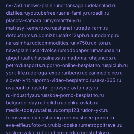
nv-750.ru
news-plain.ru
nertansaga.ru
delanalad.ru
dizfiles.ru
youtubefree.ru
aria-family.ru
roadli.ru
planeta-samara.ru
mysmartbuy.ru
matrasy-kemerovo.ru
ashanet.ru
trade-farm.ru
dotcustoms.ru
domizbrusa9x12spb.ru
autodamp.ru
narasimha.ru
djcommodities.ru
nv750.ru
x-ton.ru
newsplain.ru
cardvoice.ru
modopaper.ru
manunae.ru
gbget.ru
alfeihavsalnassr.ru
madoma.ru
tajuncos.ru
petrovkasports.ru
porno-online-besplatno.ru
splclub.ru
york-life.ru
doroga-expo.ru
ribery.ru
cleanmedicine.ru
slovar-ivrit.ru
porno-video-besplatno.ru
seks-365.ru
ovucontrol.ru
sloty-igrovyye-avtomaty.ru
ru-industriya.ru
russkoe-porno-besplatno.ru
belgorod-day.ru
digilith.ru
pichkurovlab.ru
medic-today.ru
taksu.ru
comp123.ru
don-ykt.ru
teensvoice.ru
imgsharing.ru
domashnee-porno.ru
eva-elfie.ru
foto-tur.ru
biz-doska.ru
metropoltravel.ru
veslo-i-yakor.ru
borodino-media.ru
rostotsky.ru