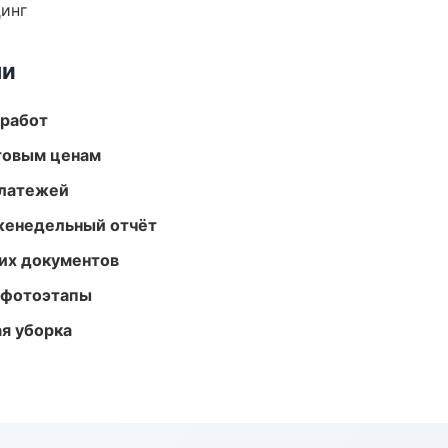
динг
ми
 работ
птовым ценам
платежей
женедельный отчёт
их документов
 фотоэтапы
ая уборка