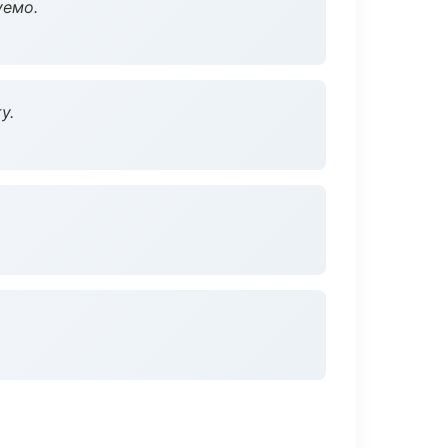
уемо.
у.