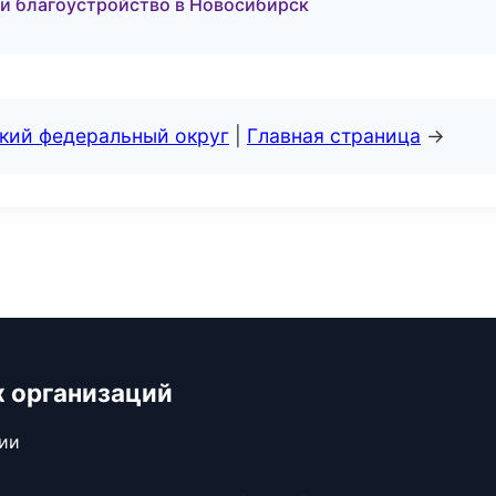
и благоустройство в Новосибирск
ский федеральный округ
|
Главная страница
→
х организаций
сии