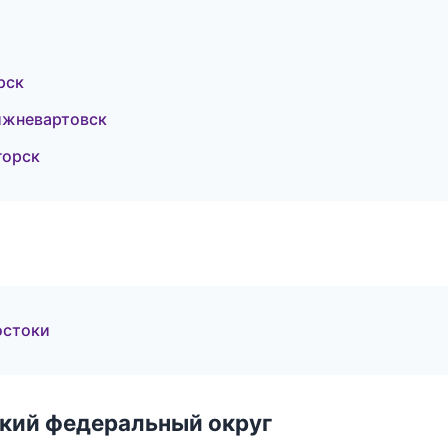
рск
ижневартовск
горск
остоки
ский федеральный округ