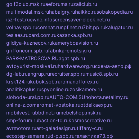
golf2club.msk.ru
aeforums.ru
zallclub.ru
multimodal.msk.ru
habaigry.ru
haikko.ru
sobakopedia.ru
isz-fest.ru
ewnc.info
screensaver-clock.net.ru
volnav.spb.ru
comnat.ru
npf.net.ru
7bit.pp.ru
kalugatur.ru
tesiaes.ru
card.com.ru
kazanka.spb.ru
gildiya-kuznecov.ru
kameryboavision.ru
griffoncom.spb.ru
fabrika-emotsiy.ru
PARK-MATROSOVA.RU
agat.spb.ru
avtoyurist-moskva1.ru
hardware.org.ru
схема-авто.рф
dg-lab.ru
angrup.ru
recruiter.spb.ru
music8.spb.ru
krsk124.ru
kubok.spb.ru
romanofforex.ru
analitikaplus.ru
spyonline.ru
zosikamery.ru
sloboda-ural.pp.ru
AUTO-COM.SU
hohota.net
alimy.ru
online-z.com
aromat-vostoka.ru
otdelkaexp.ru
mobilvest.ru
bbd.net.ru
mebelshop.msk.ru
smp-forum.ru
bastion-td.ru
kosmoscreative.ru
avrmotors.ru
art-galadesign.ru
tiffany-c.ru
ecostep-samara.ru
d-p.spb.ru
галактика73.рф