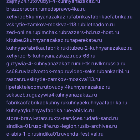
zajmy24.ru
tovudyi-4-kuhnyanazakaz.ru
brazzerscom.ru
medsprawo4ka.ru
xehyroo5kuhnyanazakaz.ru
fabrikayfabrikaefabrika.ru
vskrytie-zamkov-moskva-113.ru
biletnadom.ru
zed-online.ru
pimchax.ru
brazzers-hd.ru
z-host.ru
kitubeu2kuhnyanazakaz.ru
naperekate.ru
kuhnyaofabrikaufabrik.ru
kitubeu-2-kuhnyanazakaz.ru
xehyroo-5-kuhnyanazakaz.ru
cs-68.ru
guzywia-4-kuhnyanazakaz.ru
mir-tk.ru
vlknrussia.ru
cs68.ru
vladivostok-map.ru
video-seks.ru
bankaribi.ru
raszar.ru
vskrytie-zamkov-moskva113.ru
lipetsktelecom.ru
tovudyi4kuhnyanazakaz.ru
seksuzb.ru
guzywia4kuhnyanazakaz.ru
fabrikaofabrikaokuhny.ru
kuhnyaekuhnyaafabrika.ru
kuhnyaykuhnyayfabrika.ru
e-abis1c.ru
store-brawl-stars.ru
kts-services.ru
dark-sand.ru
sindika-01.ru
sp-life.ru
x-legion.ru
sib-archives.ru
e-abis-1-c.ru
sindika01.ru
venda-festival.ru