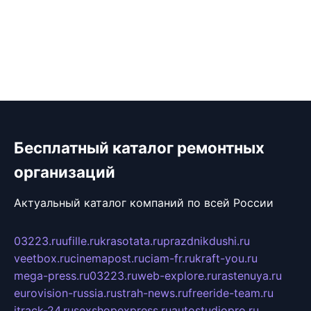
Бесплатный каталог ремонтных
организаций
Актуальный каталог компаний по всей России
03223.ru
ufille.ru
krasotata.ru
prazdnikdushi.ru
veetbox.ru
cinemapost.ru
ciam-fr.ru
kraft-you.ru
mega-press.ru
03223.ru
web-explore.ru
rastenuya.ru
eurovision-russia.ru
strah-news.ru
freeride-team.ru
itrack-24.ru
sexshopexpress.ru
autostudiopro.ru