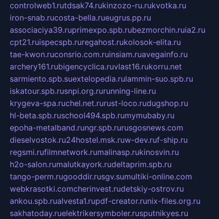
controlweb1.ru
tdsak74.ru
kinzozo-ru.ru
kvotka.ru
iron-snab.ru
costa-bella.ru
eugrus.pp.ru
associaciya39.ru
primexpo.spb.ru
bezmorchin.ru
ia2.ru
cpt21.ru
ispecspb.ru
regahost.ru
kolosok-elita.ru
tae-kwon.ru
consrio.com.ru
insiam.ru
avegainfo.ru
archery161.ru
bigencyclica.ru
vlast16.ru
korru.net
sarmiento.spb.su
extelopedia.ru
lammin-suo.spb.ru
iskatour.spb.ru
snpi.org.ru
running-line.ru
krygeva-spa.ru
chel.net.ru
rust-loco.ru
dugshop.ru
hl-beta.spb.ru
school494.spb.ru
mymubaby.ru
epoha-metalband.ru
ngr.spb.ru
rusgosnews.com
dieselvostok.ru
24hostel.msk.ru
w-dev.ru
f-ship.ru
regsmi.ru
filmnetwork.ru
malinasp.ru
kinosvin.ru
h2o-salon.ru
malutkayork.ru
deltaprim.spb.ru
tango-perm.ru
gooddir.ru
sgv.su
multiki-online.com
webkrasotki.com
cherinvest.ru
detskiy-ostrov.ru
ankou.spb.ru
alvesta1.ru
pdf-creator.ru
nix-files.org.ru
sakhatoday.ru
elektrikersymboler.ru
sputnikyes.ru