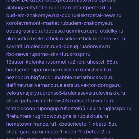
alabuga-cityhotel.ru
pornv.ru
atlantpereezd.ru
bud-em-znakomye.ru
a-cdc.ru
elektrostal-news.ru
korolevremont-market.ru
budem-znakomye.ru
oooagrosnab.ru
fpodaso.ru
emfire.ru
pro-otdelky.ru
ukrasotki.ru
seksuzbek.ru
seks-uzbek.ru
porno-vk.ru
sovratili.ru
olecoon.ru
vd-dosug.ru
adonyev.ru
rbc-news.ru
porno-skvirt.ru
krospr.ru
13autor-kolonka.ru
sormol.ru
2rich.ru
hostel-65.ru
hostserve.ru
porno-na-russkom.ru
mishinlab.ru
neznobi.ru
bigfatcc.ru
habble.ru
starbucksvia.ru
delfinet.ru
silvernano.ru
elestal.ru
vektor-doroga.ru
velotrenajery.ru
pronso54.ru
lenasever.ru
lovinskix.ru
show-pets.ru
smartnews03.ru
discofoxworld.ru
miraclecoon.ru
pongup.ru
hostel65.ru
liura.ru
glasspb.ru
firehunters.ru
gribowo.ru
gnalis.ru
bulkitula.ru
hometown-france.ru
1-xbeticricetc-1-xbetti-5.ru
shop-garena.ru
cricetc-1-xbetr-1-xbetcc-2.ru