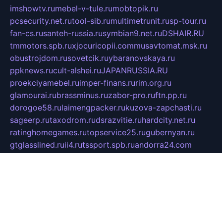
imshowtv.ru
mebel-v-tule.ru
mobtopik.ru
pcsecurity.net.ru
tool-sib.ru
multimetrunit.ru
sp-tour.ru
fan-cs.ru
santeh-russia.ru
symbian9.net.ru
DSHAIR.RU
tmmotors.spb.ru
xjocuricopii.com
musavtomat.msk.ru
obustrojdom.ru
sovetcik.ru
ybaranovskaya.ru
ppknews.ru
cult-alshei.ru
JAPANRUSSIA.RU
proekciyamebel.ru
imper-finans.ru
rim.org.ru
glamourai.ru
brassminus.ru
zabor-pro.ru
ftn.pp.ru
dorogoe58.ru
laimengpacker.ru
kuzova-zapchasti.ru
sageerp.ru
taxodrom.ru
dsrazvitie.ru
hardcity.net.ru
ratinghomegames.ru
topservice25.ru
gubernyan.ru
gtglasslined.ru
ii4.ru
tssport.spb.ru
andorra24.com
blackwallstreet.ru
oboimos.ru
optim-doors.com.ru
ikuch.ru
nycr.org.ru
npa21.ru
vremya-ch.spb.ru
desert000.ru
ivtorgi.ru
ifiori.ru
catalog-statei.ru
dcv.org.ru
spetsmaster174.ru
ipkameryhiseeu.ru
dum26.ru
ruspol.spb.ru
fr-opendp.ru
kam-solnyshko.ru
cheyenne-arapaho.ru
sevzapmetal.spb.ru