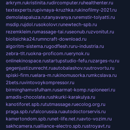
arkrym.ru
kristinita.ru
dircomputer.ru
healthenter.ru
textexperts.ru
pivnaya-kruzhka.ru
kinofilmy-2021.ru
demolalapaluza.ru
tanyavanya.ru
remstir-tolyatti.ru
msdip.ru
jdol.ru
sokolovr.ru
newtech-spb.ru
rezemkleim.ru
massage-tai.ru
seonub.ru
zvonitut.ru
biolisichka24.ru
mncraft-download.ru
algoritm-sistema.ru
godflesh.ru
ru-industria.ru
zebra-tlt.ru
okna-proficom.ru
erynok.ru
onlinekinospace.ru
startupstudio-fefu.ru
zarges-ru.ru
gegenjustizunrecht.ru
autobalashov.ru
utrovortu.ru
spiski-firm.ru
elara-m.ru
kinomusorka.ru
mkcslava.ru
2bets.ru
vintovoykompressor.ru
birminghamvsfulham.ru
sarmat-komp.ru
pioneeri.ru
amadis-chocolate.ru
shkurki-karakulya.ru
kanotiforet.spb.ru
tutmassage.ru
ecolog.org.ru
praga.spb.ru
falcorussia.ru
autodoctorservis.ru
kamertondom.spb.ru
net-life.net.ru
avto-vozim.ru
sakhcamera.ru
alliance-electro.spb.ru
stroyavt.ru