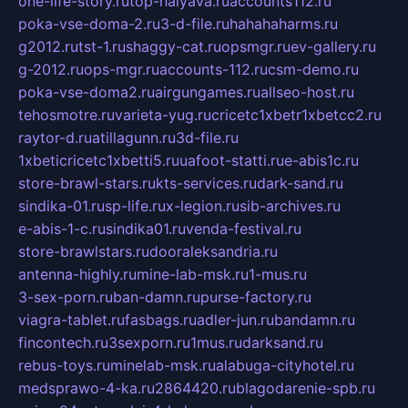
one-life-story.ru
top-halyava.ru
accounts112.ru
poka-vse-doma-2.ru
3-d-file.ru
hahahaharms.ru
g2012.ru
tst-1.ru
shaggy-cat.ru
opsmgr.ru
ev-gallery.ru
g-2012.ru
ops-mgr.ru
accounts-112.ru
csm-demo.ru
poka-vse-doma2.ru
airgungames.ru
allseo-host.ru
tehosmotre.ru
varieta-yug.ru
cricetc1xbetr1xbetcc2.ru
raytor-d.ru
atillagunn.ru
3d-file.ru
1xbeticricetc1xbetti5.ru
uafoot-statti.ru
e-abis1c.ru
store-brawl-stars.ru
kts-services.ru
dark-sand.ru
sindika-01.ru
sp-life.ru
x-legion.ru
sib-archives.ru
e-abis-1-c.ru
sindika01.ru
venda-festival.ru
store-brawlstars.ru
dooraleksandria.ru
antenna-highly.ru
mine-lab-msk.ru
1-mus.ru
3-sex-porn.ru
ban-damn.ru
purse-factory.ru
viagra-tablet.ru
fasbags.ru
adler-jun.ru
bandamn.ru
fincontech.ru
3sexporn.ru
1mus.ru
darksand.ru
rebus-toys.ru
minelab-msk.ru
alabuga-cityhotel.ru
medsprawo-4-ka.ru
2864420.ru
blagodarenie-spb.ru