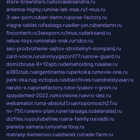
store-brawlstars.ru
dooraleksandria.ru
antenna-highly.ru
mine-lab-msk.ru
1-mus.ru
3-sex-porn.ru
ban-damn.ru
purse-factory.ru
viagra-tablet.ru
fasbags.ru
adler-jun.ru
bandamn.ru
fincontech.ru
3sexporn.ru
1mus.ru
darksand.ru
rebus-toys.ru
minelab-msk.ru
rtdco.ru
seo-prodvizhenie-sajtov-stroitelnyh-kompanij.ru
card-voice.ru
rulonnyygazon177.ru
snow-guard.ru
domizbrusa-9x12spb.ru
demaholding.ru
aalse.ru
a380club.ru
argentinamia.ru
perkoka.ru
movie-one.ru
perk-oka.ru
g-octopus.ru
sibarchives.ru
andreislyusar.ru
naruto-x.ru
pursefactory.ru
tor-lyubov-i-grom.ru
spayderhed-2022.ru
movieone.ru
evro-dez.ru
webamator.ru
ma-absolut1.ru
avtopomosch27.ru
nv-750.ru
news-plain.ru
nertansaga.ru
delanalad.ru
dizfiles.ru
youtubefree.ru
aria-family.ru
roadli.ru
planeta-samara.ru
mysmartbuy.ru
matrasy-kemerovo.ru
ashanet.ru
trade-farm.ru