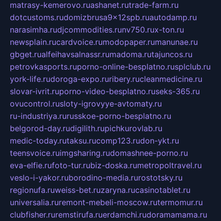
matrasy-kemerovo.ru
ashanet.ru
trade-farm.ru
dotcustoms.ru
domizbrusa9x12spb.ru
autodamp.ru
narasimha.ru
djcommodities.ru
nv750.ru
x-ton.ru
newsplain.ru
cardvoice.ru
modopaper.ru
manunae.ru
gbget.ru
alfeihavsalnassr.ru
madoma.ru
tajuncos.ru
petrovkasports.ru
porno-online-besplatno.ru
splclub.ru
york-life.ru
doroga-expo.ru
ribery.ru
cleanmedicine.ru
slovar-ivrit.ru
porno-video-besplatno.ru
seks-365.ru
ovucontrol.ru
sloty-igrovyye-avtomaty.ru
ru-industriya.ru
russkoe-porno-besplatno.ru
belgorod-day.ru
digilith.ru
pichkurovlab.ru
medic-today.ru
taksu.ru
comp123.ru
don-ykt.ru
teensvoice.ru
imgsharing.ru
domashnee-porno.ru
eva-elfie.ru
foto-tur.ru
biz-doska.ru
metropoltravel.ru
veslo-i-yakor.ru
borodino-media.ru
rostotsky.ru
regionufa.ru
weiss-bet.ru
zaryna.ru
casinotablet.ru
universalia.ru
remont-mebeli-moscow.ru
termomur.ru
clubfisher.ru
remstirufa.ru
erdamchi.ru
doramamama.ru