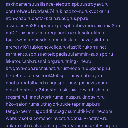
sakhcamera.ru
alliance-electro.spb.ru
stroyavt.ru
controlweb1.ru
tdsak74.ru
kinzozo-ru.ru
kvotka.ru
iron-snab.ru
costa-bella.ru
eugrus.pp.ru
associaciya39.ru
primexpo.spb.ru
bezmorchin.ru
ia2.ru
cpt21.ru
ispecspb.ru
regahost.ru
kolosok-elita.ru
tae-kwon.ru
consrio.com.ru
insiam.ru
avegainfo.ru
archery161.ru
bigencyclica.ru
vlast16.ru
korru.net
sarmiento.spb.su
extelopedia.ru
lammin-suo.spb.ru
iskatour.spb.ru
snpi.org.ru
running-line.ru
krygeva-spa.ru
chel.net.ru
rust-loco.ru
dugshop.ru
hl-beta.spb.ru
school494.spb.ru
mymubaby.ru
epoha-metalband.ru
ngr.spb.ru
rusgosnews.com
dieselvostok.ru
24hostel.msk.ru
w-dev.ru
f-ship.ru
regsmi.ru
filmnetwork.ru
malinasp.ru
kinosvin.ru
h2o-salon.ru
malutkayork.ru
deltaprim.spb.ru
tango-perm.ru
gooddir.ru
sgv.su
multiki-online.com
webkrasotki.com
cherinvest.ru
detskiy-ostrov.ru
ankou.spb.ru
alvesta1.ru
pdf-creator.ru
nix-files.org.ru