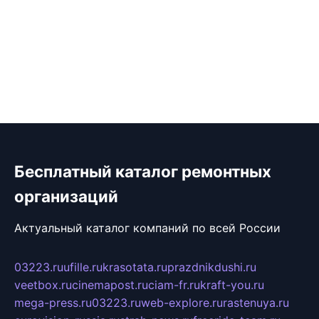
Бесплатный каталог ремонтных
организаций
Актуальный каталог компаний по всей России
03223.ru
ufille.ru
krasotata.ru
prazdnikdushi.ru
veetbox.ru
cinemapost.ru
ciam-fr.ru
kraft-you.ru
mega-press.ru
03223.ru
web-explore.ru
rastenuya.ru