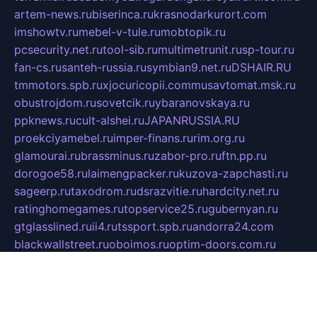
artem-news.ru
biserinca.ru
krasnodarkurort.com
imshowtv.ru
mebel-v-tule.ru
mobtopik.ru
pcsecurity.net.ru
tool-sib.ru
multimetrunit.ru
sp-tour.ru
fan-cs.ru
santeh-russia.ru
symbian9.net.ru
DSHAIR.RU
tmmotors.spb.ru
xjocuricopii.com
musavtomat.msk.ru
obustrojdom.ru
sovetcik.ru
ybaranovskaya.ru
ppknews.ru
cult-alshei.ru
JAPANRUSSIA.RU
proekciyamebel.ru
imper-finans.ru
rim.org.ru
glamourai.ru
brassminus.ru
zabor-pro.ru
ftn.pp.ru
dorogoe58.ru
laimengpacker.ru
kuzova-zapchasti.ru
sageerp.ru
taxodrom.ru
dsrazvitie.ru
hardcity.net.ru
ratinghomegames.ru
topservice25.ru
gubernyan.ru
gtglasslined.ru
ii4.ru
tssport.spb.ru
andorra24.com
blackwallstreet.ru
oboimos.ru
optim-doors.com.ru
ikuch.ru
nycr.org.ru
npa21.ru
vremya-ch.spb.ru
desert000.ru
ivtorgi.ru
ifiori.ru
catalog-statei.ru
dcv.org.ru
spetsmaster174.ru
ipkameryhiseeu.ru
dum26.ru
ruspol.spb.ru
fr-opendp.ru
kam-solnyshko.ru