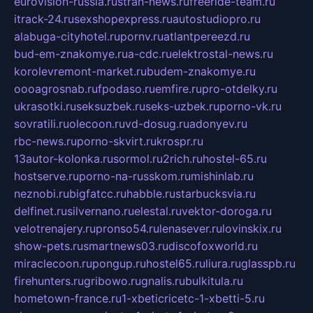
eurovision-russia.ru
strah-news.ru
freeride-team.ru
itrack-24.ru
sexshopexpress.ru
autostudiopro.ru
alabuga-cityhotel.ru
pornv.ru
atlantpereezd.ru
bud-em-znakomye.ru
a-cdc.ru
elektrostal-news.ru
korolevremont-market.ru
budem-znakomye.ru
oooagrosnab.ru
fpodaso.ru
emfire.ru
pro-otdelky.ru
ukrasotki.ru
seksuzbek.ru
seks-uzbek.ru
porno-vk.ru
sovratili.ru
olecoon.ru
vd-dosug.ru
adonyev.ru
rbc-news.ru
porno-skvirt.ru
krospr.ru
13autor-kolonka.ru
sormol.ru
2rich.ru
hostel-65.ru
hostserve.ru
porno-na-russkom.ru
mishinlab.ru
neznobi.ru
bigfatcc.ru
habble.ru
starbucksvia.ru
delfinet.ru
silvernano.ru
elestal.ru
vektor-doroga.ru
velotrenajery.ru
pronso54.ru
lenasever.ru
lovinskix.ru
show-pets.ru
smartnews03.ru
discofoxworld.ru
miraclecoon.ru
pongup.ru
hostel65.ru
liura.ru
glasspb.ru
firehunters.ru
gribowo.ru
gnalis.ru
bulkitula.ru
hometown-france.ru
1-xbeticricetc-1-xbetti-5.ru