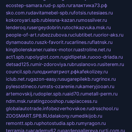
ecostep-samara.ru
d-p.spb.ru
галактика73.рф
sko.com.ru
davitamebel-spb.ru
fotsis.ru
tesiaes.ru
kokoroyari.spb.ru
blesna-kazan.ru
mossilver.ru
lenderoq.ru
sergeydobrin.ru
tochkazvuka.msk.ru
people-of-art.ru
bezzubova.ru
clubtibet.ru
orior-aks.ru
dynamoauto.ru
szk-favorit.ru
carlines.ru
flatnsk.ru
kingbolenskaner.ru
alex-motor.ru
astroline.net.ru
act1.spb.ru
polyglot.com.ru
gidlipetsk.ru
ooo-driada.ru
detsad125.ru
mir-zdoroviya.ru
bruslanovo.ru
siterem.ru
council.spb.ru
лодкипатриот.рф
kafekolizey.ru
iclub.net.ru
gazon-easy.ru
sugarepilekb.ru
grinox.ru
pylesostineco.ru
msts-ozarenie.ru
kameryjooan.ru
artemovskij.ru
dopler.spb.ru
aid70.ru
metall-perm.ru
ndm.msk.ru
ratingzooshop.ru
apiaccess.ru
globalautotrade.info
bezverhovskoe.ru
drsschool.ru
ZOOSMART.SPB.RU
dalakony.ru
medikijob.ru
remontt.spb.ru
photostudia.spb.ru
myragon.ru
terramia.ru
academy62.ru
gardengallereya.ru
rti.com.ru