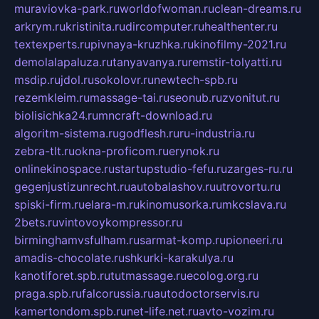
muraviovka-park.ru
worldofwoman.ru
clean-dreams.ru
arkrym.ru
kristinita.ru
dircomputer.ru
healthenter.ru
textexperts.ru
pivnaya-kruzhka.ru
kinofilmy-2021.ru
demolalapaluza.ru
tanyavanya.ru
remstir-tolyatti.ru
msdip.ru
jdol.ru
sokolovr.ru
newtech-spb.ru
rezemkleim.ru
massage-tai.ru
seonub.ru
zvonitut.ru
biolisichka24.ru
mncraft-download.ru
algoritm-sistema.ru
godflesh.ru
ru-industria.ru
zebra-tlt.ru
okna-proficom.ru
erynok.ru
onlinekinospace.ru
startupstudio-fefu.ru
zarges-ru.ru
gegenjustizunrecht.ru
autobalashov.ru
utrovortu.ru
spiski-firm.ru
elara-m.ru
kinomusorka.ru
mkcslava.ru
2bets.ru
vintovoykompressor.ru
birminghamvsfulham.ru
sarmat-komp.ru
pioneeri.ru
amadis-chocolate.ru
shkurki-karakulya.ru
kanotiforet.spb.ru
tutmassage.ru
ecolog.org.ru
praga.spb.ru
falcorussia.ru
autodoctorservis.ru
kamertondom.spb.ru
net-life.net.ru
avto-vozim.ru