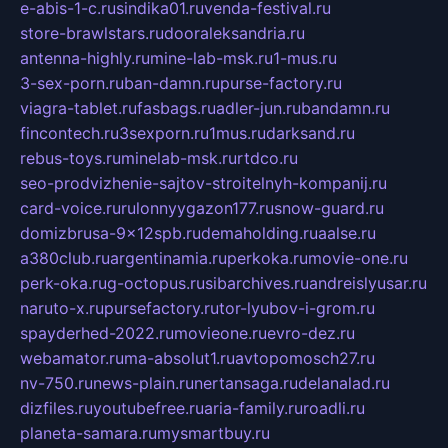
e-abis-1-c.ru
sindika01.ru
venda-festival.ru
store-brawlstars.ru
dooraleksandria.ru
antenna-highly.ru
mine-lab-msk.ru
1-mus.ru
3-sex-porn.ru
ban-damn.ru
purse-factory.ru
viagra-tablet.ru
fasbags.ru
adler-jun.ru
bandamn.ru
fincontech.ru
3sexporn.ru
1mus.ru
darksand.ru
rebus-toys.ru
minelab-msk.ru
rtdco.ru
seo-prodvizhenie-sajtov-stroitelnyh-kompanij.ru
card-voice.ru
rulonnyygazon177.ru
snow-guard.ru
domizbrusa-9x12spb.ru
demaholding.ru
aalse.ru
a380club.ru
argentinamia.ru
perkoka.ru
movie-one.ru
perk-oka.ru
g-octopus.ru
sibarchives.ru
andreislyusar.ru
naruto-x.ru
pursefactory.ru
tor-lyubov-i-grom.ru
spayderhed-2022.ru
movieone.ru
evro-dez.ru
webamator.ru
ma-absolut1.ru
avtopomosch27.ru
nv-750.ru
news-plain.ru
nertansaga.ru
delanalad.ru
dizfiles.ru
youtubefree.ru
aria-family.ru
roadli.ru
planeta-samara.ru
mysmartbuy.ru