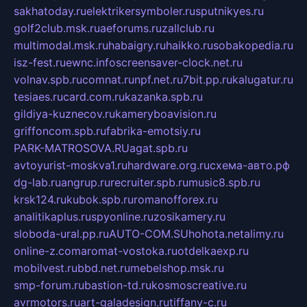
sakhatoday.ru
elektrikersymboler.ru
sputnikyes.ru
golf2club.msk.ru
aeforums.ru
zallclub.ru
multimodal.msk.ru
habaigry.ru
haikko.ru
sobakopedia.ru
isz-fest.ru
ewnc.info
screensaver-clock.net.ru
volnav.spb.ru
comnat.ru
npf.net.ru
7bit.pp.ru
kalugatur.ru
tesiaes.ru
card.com.ru
kazanka.spb.ru
gildiya-kuznecov.ru
kameryboavision.ru
griffoncom.spb.ru
fabrika-emotsiy.ru
PARK-MATROSOVA.RU
agat.spb.ru
avtoyurist-moskva1.ru
hardware.org.ru
схема-авто.рф
dg-lab.ru
angrup.ru
recruiter.spb.ru
music8.spb.ru
krsk124.ru
kubok.spb.ru
romanofforex.ru
analitikaplus.ru
spyonline.ru
zosikamery.ru
sloboda-ural.pp.ru
AUTO-COM.SU
hohota.net
alimy.ru
online-z.com
aromat-vostoka.ru
otdelkaexp.ru
mobilvest.ru
bbd.net.ru
mebelshop.msk.ru
smp-forum.ru
bastion-td.ru
kosmoscreative.ru
avrmotors.ru
art-galadesign.ru
tiffany-c.ru