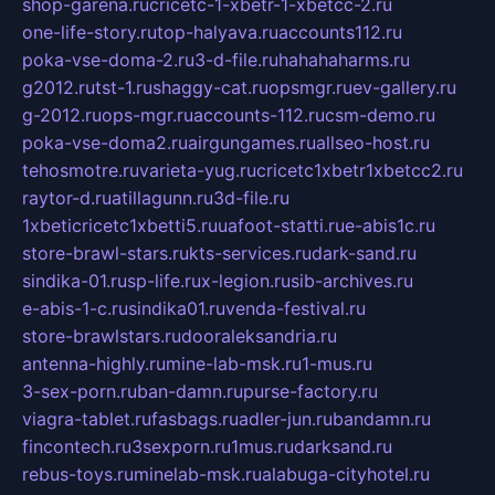
shop-garena.ru
cricetc-1-xbetr-1-xbetcc-2.ru
one-life-story.ru
top-halyava.ru
accounts112.ru
poka-vse-doma-2.ru
3-d-file.ru
hahahaharms.ru
g2012.ru
tst-1.ru
shaggy-cat.ru
opsmgr.ru
ev-gallery.ru
g-2012.ru
ops-mgr.ru
accounts-112.ru
csm-demo.ru
poka-vse-doma2.ru
airgungames.ru
allseo-host.ru
tehosmotre.ru
varieta-yug.ru
cricetc1xbetr1xbetcc2.ru
raytor-d.ru
atillagunn.ru
3d-file.ru
1xbeticricetc1xbetti5.ru
uafoot-statti.ru
e-abis1c.ru
store-brawl-stars.ru
kts-services.ru
dark-sand.ru
sindika-01.ru
sp-life.ru
x-legion.ru
sib-archives.ru
e-abis-1-c.ru
sindika01.ru
venda-festival.ru
store-brawlstars.ru
dooraleksandria.ru
antenna-highly.ru
mine-lab-msk.ru
1-mus.ru
3-sex-porn.ru
ban-damn.ru
purse-factory.ru
viagra-tablet.ru
fasbags.ru
adler-jun.ru
bandamn.ru
fincontech.ru
3sexporn.ru
1mus.ru
darksand.ru
rebus-toys.ru
minelab-msk.ru
alabuga-cityhotel.ru