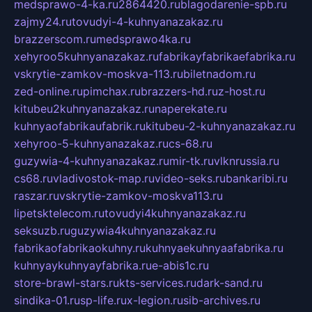
medsprawo-4-ka.ru
2864420.ru
blagodarenie-spb.ru
zajmy24.ru
tovudyi-4-kuhnyanazakaz.ru
brazzerscom.ru
medsprawo4ka.ru
xehyroo5kuhnyanazakaz.ru
fabrikayfabrikaefabrika.ru
vskrytie-zamkov-moskva-113.ru
biletnadom.ru
zed-online.ru
pimchax.ru
brazzers-hd.ru
z-host.ru
kitubeu2kuhnyanazakaz.ru
naperekate.ru
kuhnyaofabrikaufabrik.ru
kitubeu-2-kuhnyanazakaz.ru
xehyroo-5-kuhnyanazakaz.ru
cs-68.ru
guzywia-4-kuhnyanazakaz.ru
mir-tk.ru
vlknrussia.ru
cs68.ru
vladivostok-map.ru
video-seks.ru
bankaribi.ru
raszar.ru
vskrytie-zamkov-moskva113.ru
lipetsktelecom.ru
tovudyi4kuhnyanazakaz.ru
seksuzb.ru
guzywia4kuhnyanazakaz.ru
fabrikaofabrikaokuhny.ru
kuhnyaekuhnyaafabrika.ru
kuhnyaykuhnyayfabrika.ru
e-abis1c.ru
store-brawl-stars.ru
kts-services.ru
dark-sand.ru
sindika-01.ru
sp-life.ru
x-legion.ru
sib-archives.ru