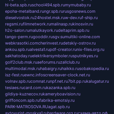
hl-beta.spb.ru
school494.spb.ru
mymubaby.ru
epoha-metalband.ru
ngr.spb.ru
rusgosnews.com
dieselvostok.ru
24hostel.msk.ru
w-dev.ru
f-ship.ru
regsmi.ru
filmnetwork.ru
malinasp.ru
kinosvin.ru
h2o-salon.ru
malutkayork.ru
deltaprim.spb.ru
tango-perm.ru
gooddir.ru
sgv.su
multiki-online.com
webkrasotki.com
cherinvest.ru
detskiy-ostrov.ru
ankou.spb.ru
alvesta1.ru
pdf-creator.ru
nix-files.org.ru
sakhatoday.ru
elektrikersymboler.ru
sputnikyes.ru
golf2club.msk.ru
aeforums.ru
zallclub.ru
multimodal.msk.ru
habaigry.ru
haikko.ru
sobakopedia.ru
isz-fest.ru
ewnc.info
screensaver-clock.net.ru
volnav.spb.ru
comnat.ru
npf.net.ru
7bit.pp.ru
kalugatur.ru
tesiaes.ru
card.com.ru
kazanka.spb.ru
gildiya-kuznecov.ru
kameryboavision.ru
griffoncom.spb.ru
fabrika-emotsiy.ru
PARK-MATROSOVA.RU
agat.spb.ru
avtoyurist-moskva1.ru
hardware.org.ru
схема-авто.рф