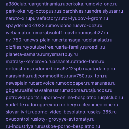
a380club.ru
argentinamia.ru
perkoka.ru
movie-one.ru
perk-oka.ru
g-octopus.ru
sibarchives.ru
andreislyusar.ru
naruto-x.ru
pursefactory.ru
tor-lyubov-i-grom.ru
spayderhed-2022.ru
movieone.ru
evro-dez.ru
webamator.ru
ma-absolut1.ru
avtopomosch27.ru
nv-750.ru
news-plain.ru
nertansaga.ru
delanalad.ru
dizfiles.ru
youtubefree.ru
aria-family.ru
roadli.ru
planeta-samara.ru
mysmartbuy.ru
matrasy-kemerovo.ru
ashanet.ru
trade-farm.ru
dotcustoms.ru
domizbrusa9x12spb.ru
autodamp.ru
narasimha.ru
djcommodities.ru
nv750.ru
x-ton.ru
newsplain.ru
cardvoice.ru
modopaper.ru
manunae.ru
gbget.ru
alfeihavsalnassr.ru
madoma.ru
tajuncos.ru
petrovkasports.ru
porno-online-besplatno.ru
splclub.ru
york-life.ru
doroga-expo.ru
ribery.ru
cleanmedicine.ru
slovar-ivrit.ru
porno-video-besplatno.ru
seks-365.ru
ovucontrol.ru
sloty-igrovyye-avtomaty.ru
ru-industriya.ru
russkoe-porno-besplatno.ru