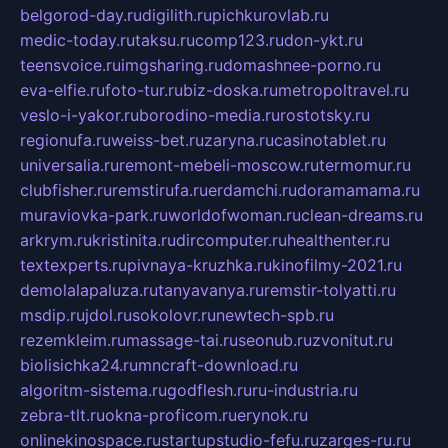
belgorod-day.ru
digilith.ru
pichkurovlab.ru
medic-today.ru
taksu.ru
comp123.ru
don-ykt.ru
teensvoice.ru
imgsharing.ru
domashnee-porno.ru
eva-elfie.ru
foto-tur.ru
biz-doska.ru
metropoltravel.ru
veslo-i-yakor.ru
borodino-media.ru
rostotsky.ru
regionufa.ru
weiss-bet.ru
zaryna.ru
casinotablet.ru
universalia.ru
remont-mebeli-moscow.ru
termomur.ru
clubfisher.ru
remstirufa.ru
erdamchi.ru
doramamama.ru
muraviovka-park.ru
worldofwoman.ru
clean-dreams.ru
arkrym.ru
kristinita.ru
dircomputer.ru
healthenter.ru
textexperts.ru
pivnaya-kruzhka.ru
kinofilmy-2021.ru
demolalapaluza.ru
tanyavanya.ru
remstir-tolyatti.ru
msdip.ru
jdol.ru
sokolovr.ru
newtech-spb.ru
rezemkleim.ru
massage-tai.ru
seonub.ru
zvonitut.ru
biolisichka24.ru
mncraft-download.ru
algoritm-sistema.ru
godflesh.ru
ru-industria.ru
zebra-tlt.ru
okna-proficom.ru
erynok.ru
onlinekinospace.ru
startupstudio-fefu.ru
zarges-ru.ru