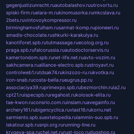
gegenjustizunrecht.ru
autobalashov.ru
utrovortu.ru
spiski-firm.ru
elara-m.ru
kinomusorka.ru
mkcslava.ru
2bets.ru
vintovoykompressor.ru
birminghamvsfulham.ru
sarmat-komp.ru
pioneeri.ru
amadis-chocolate.ru
shkurki-karakulya.ru
kanotiforet.spb.ru
tutmassage.ru
ecolog.org.ru
praga.spb.ru
falcorussia.ru
autodoctorservis.ru
kamertondom.spb.ru
net-life.net.ru
avto-vozim.ru
sakhcamera.ru
alliance-electro.spb.ru
stroyavt.ru
controlweb1.ru
tdsak74.ru
kinzozo-ru.ru
kvotka.ru
iron-snab.ru
costa-bella.ru
eugrus.pp.ru
associaciya39.ru
primexpo.spb.ru
bezmorchin.ru
ia2.ru
cpt21.ru
ispecspb.ru
regahost.ru
kolosok-elita.ru
tae-kwon.ru
consrio.com.ru
insiam.ru
avegainfo.ru
archery161.ru
bigencyclica.ru
vlast16.ru
korru.net
sarmiento.spb.su
extelopedia.ru
lammin-suo.spb.ru
iskatour.spb.ru
snpi.org.ru
running-line.ru
krygeva-spa.ru
chel.net.ru
rust-loco.ru
dugshop.ru