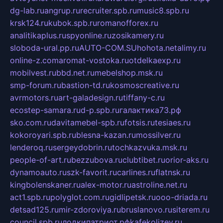
dg-lab.ru
angrup.ru
recruiter.spb.ru
music8.spb.ru
krsk124.ru
kubok.spb.ru
romanofforex.ru
analitikaplus.ru
spyonline.ru
zosikamery.ru
sloboda-ural.pp.ru
AUTO-COM.SU
hohota.net
alimy.ru
online-z.com
aromat-vostoka.ru
otdelkaexp.ru
mobilvest.ru
bbd.net.ru
mebelshop.msk.ru
smp-forum.ru
bastion-td.ru
kosmoscreative.ru
avrmotors.ru
art-galadesign.ru
tiffany-c.ru
ecostep-samara.ru
d-p.spb.ru
галактика73.рф
sko.com.ru
davitamebel-spb.ru
fotsis.ru
tesiaes.ru
kokoroyari.spb.ru
blesna-kazan.ru
mossilver.ru
lenderoq.ru
sergeydobrin.ru
tochkazvuka.msk.ru
people-of-art.ru
bezzubova.ru
clubtibet.ru
orior-aks.ru
dynamoauto.ru
szk-favorit.ru
carlines.ru
flatnsk.ru
kingbolenskaner.ru
alex-motor.ru
astroline.net.ru
act1.spb.ru
polyglot.com.ru
gidlipetsk.ru
ooo-driada.ru
detsad125.ru
mir-zdoroviya.ru
bruslanovo.ru
siterem.ru
council.spb.ru
лодкипатриот.рф
kafekolizey.ru