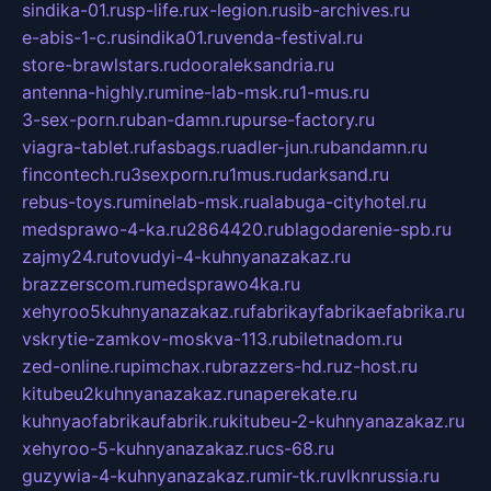
sindika-01.ru
sp-life.ru
x-legion.ru
sib-archives.ru
e-abis-1-c.ru
sindika01.ru
venda-festival.ru
store-brawlstars.ru
dooraleksandria.ru
antenna-highly.ru
mine-lab-msk.ru
1-mus.ru
3-sex-porn.ru
ban-damn.ru
purse-factory.ru
viagra-tablet.ru
fasbags.ru
adler-jun.ru
bandamn.ru
fincontech.ru
3sexporn.ru
1mus.ru
darksand.ru
rebus-toys.ru
minelab-msk.ru
alabuga-cityhotel.ru
medsprawo-4-ka.ru
2864420.ru
blagodarenie-spb.ru
zajmy24.ru
tovudyi-4-kuhnyanazakaz.ru
brazzerscom.ru
medsprawo4ka.ru
xehyroo5kuhnyanazakaz.ru
fabrikayfabrikaefabrika.ru
vskrytie-zamkov-moskva-113.ru
biletnadom.ru
zed-online.ru
pimchax.ru
brazzers-hd.ru
z-host.ru
kitubeu2kuhnyanazakaz.ru
naperekate.ru
kuhnyaofabrikaufabrik.ru
kitubeu-2-kuhnyanazakaz.ru
xehyroo-5-kuhnyanazakaz.ru
cs-68.ru
guzywia-4-kuhnyanazakaz.ru
mir-tk.ru
vlknrussia.ru