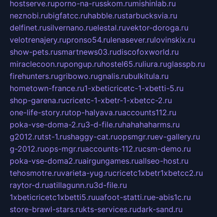
hostserve.ru
porno-na-russkom.ru
mishinlab.ru
neznobi.ru
bigfatcc.ru
habble.ru
starbucksvia.ru
delfinet.ru
silvernano.ru
elestal.ru
vektor-doroga.ru
velotrenajery.ru
pronso54.ru
lenasever.ru
lovinskix.ru
show-pets.ru
smartnews03.ru
discofoxworld.ru
miraclecoon.ru
pongup.ru
hostel65.ru
liura.ru
glasspb.ru
firehunters.ru
gribowo.ru
gnalis.ru
bulkitula.ru
hometown-france.ru
1-xbeticricetc-1-xbetti-5.ru
shop-garena.ru
cricetc-1-xbetr-1-xbetcc-2.ru
one-life-story.ru
top-halyava.ru
accounts112.ru
poka-vse-doma-2.ru
3-d-file.ru
hahahaharms.ru
g2012.ru
tst-1.ru
shaggy-cat.ru
opsmgr.ru
ev-gallery.ru
g-2012.ru
ops-mgr.ru
accounts-112.ru
csm-demo.ru
poka-vse-doma2.ru
airgungames.ru
allseo-host.ru
tehosmotre.ru
varieta-yug.ru
cricetc1xbetr1xbetcc2.ru
raytor-d.ru
atillagunn.ru
3d-file.ru
1xbeticricetc1xbetti5.ru
uafoot-statti.ru
e-abis1c.ru
store-brawl-stars.ru
kts-services.ru
dark-sand.ru