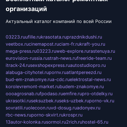
организаций
Актуальный каталог компаний по всей России
03223.ru
ufille.ru
krasotata.ru
prazdnikdushi.ru
veetbox.ru
cinemapost.ru
ciam-fr.ru
kraft-you.ru
mega-press.ru
03223.ru
web-explore.ru
rastenuya.ru
eurovision-russia.ru
strah-news.ru
freeride-team.ru
itrack-24.ru
sexshopexpress.ru
autostudiopro.ru
alabuga-cityhotel.ru
pornv.ru
atlantpereezd.ru
bud-em-znakomye.ru
a-cdc.ru
elektrostal-news.ru
korolevremont-market.ru
budem-znakomye.ru
oooagrosnab.ru
fpodaso.ru
emfire.ru
pro-otdelky.ru
ukrasotki.ru
seksuzbek.ru
seks-uzbek.ru
porno-vk.ru
sovratili.ru
olecoon.ru
vd-dosug.ru
adonyev.ru
rbc-news.ru
porno-skvirt.ru
krospr.ru
13autor-kolonka.ru
sormol.ru
2rich.ru
hostel-65.ru