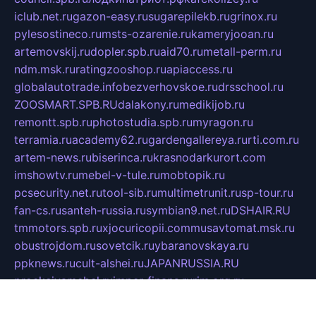
iclub.net.ru
gazon-easy.ru
sugarepilekb.ru
grinox.ru
pylesostineco.ru
msts-ozarenie.ru
kameryjooan.ru
artemovskij.ru
dopler.spb.ru
aid70.ru
metall-perm.ru
ndm.msk.ru
ratingzooshop.ru
apiaccess.ru
globalautotrade.info
bezverhovskoe.ru
drsschool.ru
ZOOSMART.SPB.RU
dalakony.ru
medikijob.ru
remontt.spb.ru
photostudia.spb.ru
myragon.ru
terramia.ru
academy62.ru
gardengallereya.ru
rti.com.ru
artem-news.ru
biserinca.ru
krasnodarkurort.com
imshowtv.ru
mebel-v-tule.ru
mobtopik.ru
pcsecurity.net.ru
tool-sib.ru
multimetrunit.ru
sp-tour.ru
fan-cs.ru
santeh-russia.ru
symbian9.net.ru
DSHAIR.RU
tmmotors.spb.ru
xjocuricopii.com
musavtomat.msk.ru
obustrojdom.ru
sovetcik.ru
ybaranovskaya.ru
ppknews.ru
cult-alshei.ru
JAPANRUSSIA.RU
proekciyamebel.ru
imper-finans.ru
rim.org.ru
glamourai.ru
brassminus.ru
zabor-pro.ru
ftn.pp.ru