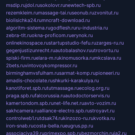
msdip.ru
jdol.ru
sokolovr.ru
newtech-spb.ru
rezemkleim.ru
massage-tai.ru
seonub.ru
zvonitut.ru
biolisichka24.ru
mncraft-download.ru
algoritm-sistema.ru
godflesh.ru
ru-industria.ru
zebra-tlt.ru
okna-proficom.ru
erynok.ru
onlinekinospace.ru
startupstudio-fefu.ru
zarges-ru.ru
gegenjustizunrecht.ru
autobalashov.ru
utrovortu.ru
spiski-firm.ru
elara-m.ru
kinomusorka.ru
mkcslava.ru
2bets.ru
vintovoykompressor.ru
birminghamvsfulham.ru
sarmat-komp.ru
pioneeri.ru
amadis-chocolate.ru
shkurki-karakulya.ru
kanotiforet.spb.ru
tutmassage.ru
ecolog.org.ru
praga.spb.ru
falcorussia.ru
autodoctorservis.ru
kamertondom.spb.ru
net-life.net.ru
avto-vozim.ru
sakhcamera.ru
alliance-electro.spb.ru
stroyavt.ru
controlweb1.ru
tdsak74.ru
kinzozo-ru.ru
kvotka.ru
iron-snab.ru
costa-bella.ru
eugrus.pp.ru
associaciya39.ru
primexpo.spb.ru
bezmorchin.ru
ia2.ru