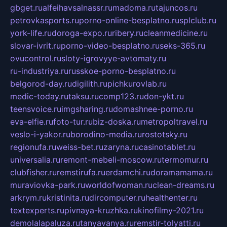
gbget.ru
alfeihavsalnassr.ru
madoma.ru
tajuncos.ru
petrovkasports.ru
porno-online-besplatno.ru
splclub.ru
york-life.ru
doroga-expo.ru
ribery.ru
cleanmedicine.ru
slovar-ivrit.ru
porno-video-besplatno.ru
seks-365.ru
ovucontrol.ru
sloty-igrovyye-avtomaty.ru
ru-industriya.ru
russkoe-porno-besplatno.ru
belgorod-day.ru
digilith.ru
pichkurovlab.ru
medic-today.ru
taksu.ru
comp123.ru
don-ykt.ru
teensvoice.ru
imgsharing.ru
domashnee-porno.ru
eva-elfie.ru
foto-tur.ru
biz-doska.ru
metropoltravel.ru
veslo-i-yakor.ru
borodino-media.ru
rostotsky.ru
regionufa.ru
weiss-bet.ru
zaryna.ru
casinotablet.ru
universalia.ru
remont-mebeli-moscow.ru
termomur.ru
clubfisher.ru
remstirufa.ru
erdamchi.ru
doramamama.ru
muraviovka-park.ru
worldofwoman.ru
clean-dreams.ru
arkrym.ru
kristinita.ru
dircomputer.ru
healthenter.ru
textexperts.ru
pivnaya-kruzhka.ru
kinofilmy-2021.ru
demolalapaluza.ru
tanyavanya.ru
remstir-tolyatti.ru