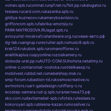
volnav.spb.ru
comnat.ru
npf.net.ru
7bit.pp.ru
kalugatur.ru
tesiaes.ru
card.com.ru
kazanka.spb.ru
gildiya-kuznecov.ru
kameryboavision.ru
griffoncom.spb.ru
fabrika-emotsiy.ru
PARK-MATROSOVA.RU
agat.spb.ru
avtoyurist-moskva1.ru
hardware.org.ru
схема-авто.рф
dg-lab.ru
angrup.ru
recruiter.spb.ru
music8.spb.ru
krsk124.ru
kubok.spb.ru
romanofforex.ru
analitikaplus.ru
spyonline.ru
zosikamery.ru
sloboda-ural.pp.ru
AUTO-COM.SU
hohota.net
alimy.ru
online-z.com
aromat-vostoka.ru
otdelkaexp.ru
mobilvest.ru
bbd.net.ru
mebelshop.msk.ru
smp-forum.ru
bastion-td.ru
kosmoscreative.ru
avrmotors.ru
art-galadesign.ru
tiffany-c.ru
ecostep-samara.ru
d-p.spb.ru
галактика73.рф
sko.com.ru
davitamebel-spb.ru
fotsis.ru
tesiaes.ru
kokoroyari.spb.ru
blesna-kazan.ru
mossilver.ru
lenderoq.ru
sergeydobrin.ru
tochkazvuka.msk.ru