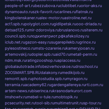
people-of-art.ru
bezzubova.ru
clubtibet.ru
orior-aks.ru
dynamoauto.ru
szk-favorit.ru
carlines.ru
flatnsk.ru
kingbolenskaner.ru
alex-motor.ru
astroline.net.ru
act1.spb.ru
polyglot.com.ru
gidlipetsk.ru
ooo-driada.ru
detsad125.ru
mir-zdoroviya.ru
bruslanovo.ru
siterem.ru
council.spb.ru
лодкипатриот.рф
kafekolizey.ru
iclub.net.ru
gazon-easy.ru
sugarepilekb.ru
grinox.ru
pylesostineco.ru
msts-ozarenie.ru
kameryjooan.ru
artemovskij.ru
dopler.spb.ru
aid70.ru
metall-perm.ru
ndm.msk.ru
ratingzooshop.ru
apiaccess.ru
globalautotrade.info
bezverhovskoe.ru
drsschool.ru
ZOOSMART.SPB.RU
dalakony.ru
medikijob.ru
remontt.spb.ru
photostudia.spb.ru
myragon.ru
terramia.ru
academy62.ru
gardengallereya.ru
rti.com.ru
artem-news.ru
biserinca.ru
krasnodarkurort.com
imshowtv.ru
mebel-v-tule.ru
mobtopik.ru
pcsecurity.net.ru
tool-sib.ru
multimetrunit.ru
sp-tour.ru