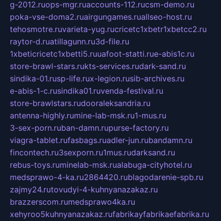
g-2012.ru
ops-mgr.ru
accounts-112.ru
csm-demo.ru
poka-vse-doma2.ru
airgungames.ru
allseo-host.ru
tehosmotre.ru
varieta-yug.ru
cricetc1xbetr1xbetcc2.ru
raytor-d.ru
atillagunn.ru
3d-file.ru
1xbeticricetc1xbetti5.ru
uafoot-statti.ru
e-abis1c.ru
store-brawl-stars.ru
kts-services.ru
dark-sand.ru
sindika-01.ru
sp-life.ru
x-legion.ru
sib-archives.ru
e-abis-1-c.ru
sindika01.ru
venda-festival.ru
store-brawlstars.ru
dooraleksandria.ru
antenna-highly.ru
mine-lab-msk.ru
1-mus.ru
3-sex-porn.ru
ban-damn.ru
purse-factory.ru
viagra-tablet.ru
fasbags.ru
adler-jun.ru
bandamn.ru
fincontech.ru
3sexporn.ru
1mus.ru
darksand.ru
rebus-toys.ru
minelab-msk.ru
alabuga-cityhotel.ru
medsprawo-4-ka.ru
2864420.ru
blagodarenie-spb.ru
zajmy24.ru
tovudyi-4-kuhnyanazakaz.ru
brazzerscom.ru
medsprawo4ka.ru
xehyroo5kuhnyanazakaz.ru
fabrikayfabrikaefabrika.ru