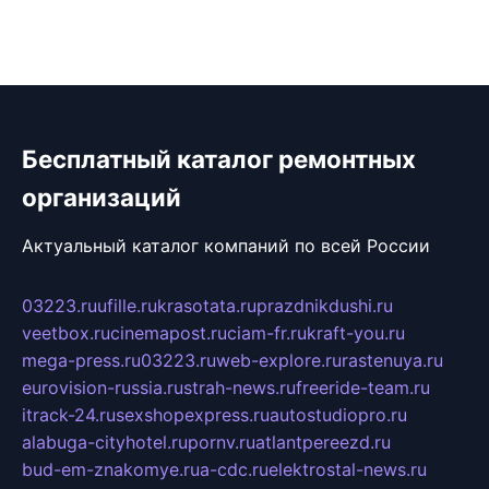
Бесплатный каталог ремонтных
организаций
Актуальный каталог компаний по всей России
03223.ru
ufille.ru
krasotata.ru
prazdnikdushi.ru
veetbox.ru
cinemapost.ru
ciam-fr.ru
kraft-you.ru
mega-press.ru
03223.ru
web-explore.ru
rastenuya.ru
eurovision-russia.ru
strah-news.ru
freeride-team.ru
itrack-24.ru
sexshopexpress.ru
autostudiopro.ru
alabuga-cityhotel.ru
pornv.ru
atlantpereezd.ru
bud-em-znakomye.ru
a-cdc.ru
elektrostal-news.ru