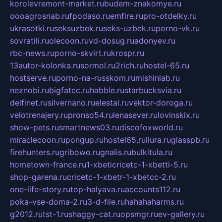
korolevremont-market.ru
budem-znakomye.ru
oooagrosnab.ru
fpodaso.ru
emfire.ru
pro-otdelky.ru
ukrasotki.ru
seksuzbek.ru
seks-uzbek.ru
porno-vk.ru
sovratili.ru
olecoon.ru
vd-dosug.ru
adonyev.ru
rbc-news.ru
porno-skvirt.ru
krospr.ru
13autor-kolonka.ru
sormol.ru
2rich.ru
hostel-65.ru
hostserve.ru
porno-na-russkom.ru
mishinlab.ru
neznobi.ru
bigfatcc.ru
habble.ru
starbucksvia.ru
delfinet.ru
silvernano.ru
elestal.ru
vektor-doroga.ru
velotrenajery.ru
pronso54.ru
lenasever.ru
lovinskix.ru
show-pets.ru
smartnews03.ru
discofoxworld.ru
miraclecoon.ru
pongup.ru
hostel65.ru
liura.ru
glasspb.ru
firehunters.ru
gribowo.ru
gnalis.ru
bulkitula.ru
hometown-france.ru
1-xbeticricetc-1-xbetti-5.ru
shop-garena.ru
cricetc-1-xbetr-1-xbetcc-2.ru
one-life-story.ru
top-halyava.ru
accounts112.ru
poka-vse-doma-2.ru
3-d-file.ru
hahahaharms.ru
g2012.ru
tst-1.ru
shaggy-cat.ru
opsmgr.ru
ev-gallery.ru