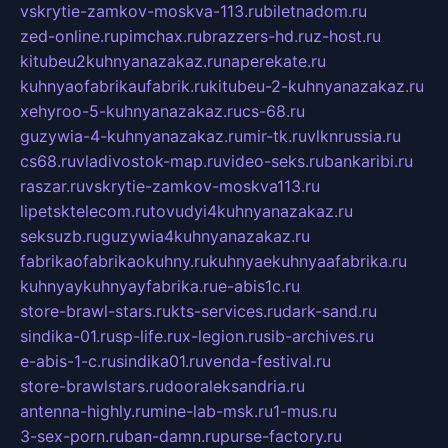
vskrytie-zamkov-moskva-113.ru
biletnadom.ru
zed-online.ru
pimchax.ru
brazzers-hd.ru
z-host.ru
kitubeu2kuhnyanazakaz.ru
naperekate.ru
kuhnyaofabrikaufabrik.ru
kitubeu-2-kuhnyanazakaz.ru
xehyroo-5-kuhnyanazakaz.ru
cs-68.ru
guzywia-4-kuhnyanazakaz.ru
mir-tk.ru
vlknrussia.ru
cs68.ru
vladivostok-map.ru
video-seks.ru
bankaribi.ru
raszar.ru
vskrytie-zamkov-moskva113.ru
lipetsktelecom.ru
tovudyi4kuhnyanazakaz.ru
seksuzb.ru
guzywia4kuhnyanazakaz.ru
fabrikaofabrikaokuhny.ru
kuhnyaekuhnyaafabrika.ru
kuhnyaykuhnyayfabrika.ru
e-abis1c.ru
store-brawl-stars.ru
kts-services.ru
dark-sand.ru
sindika-01.ru
sp-life.ru
x-legion.ru
sib-archives.ru
e-abis-1-c.ru
sindika01.ru
venda-festival.ru
store-brawlstars.ru
dooraleksandria.ru
antenna-highly.ru
mine-lab-msk.ru
1-mus.ru
3-sex-porn.ru
ban-damn.ru
purse-factory.ru