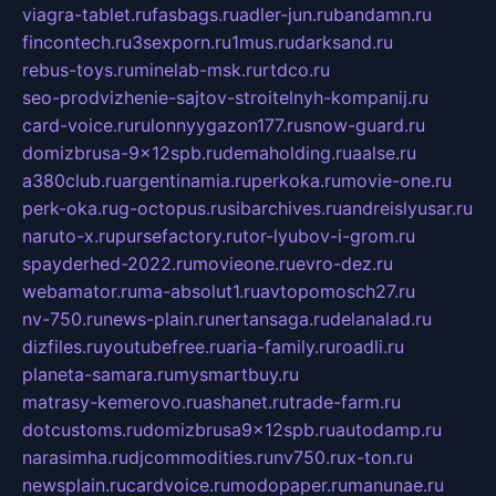
viagra-tablet.ru
fasbags.ru
adler-jun.ru
bandamn.ru
fincontech.ru
3sexporn.ru
1mus.ru
darksand.ru
rebus-toys.ru
minelab-msk.ru
rtdco.ru
seo-prodvizhenie-sajtov-stroitelnyh-kompanij.ru
card-voice.ru
rulonnyygazon177.ru
snow-guard.ru
domizbrusa-9x12spb.ru
demaholding.ru
aalse.ru
a380club.ru
argentinamia.ru
perkoka.ru
movie-one.ru
perk-oka.ru
g-octopus.ru
sibarchives.ru
andreislyusar.ru
naruto-x.ru
pursefactory.ru
tor-lyubov-i-grom.ru
spayderhed-2022.ru
movieone.ru
evro-dez.ru
webamator.ru
ma-absolut1.ru
avtopomosch27.ru
nv-750.ru
news-plain.ru
nertansaga.ru
delanalad.ru
dizfiles.ru
youtubefree.ru
aria-family.ru
roadli.ru
planeta-samara.ru
mysmartbuy.ru
matrasy-kemerovo.ru
ashanet.ru
trade-farm.ru
dotcustoms.ru
domizbrusa9x12spb.ru
autodamp.ru
narasimha.ru
djcommodities.ru
nv750.ru
x-ton.ru
newsplain.ru
cardvoice.ru
modopaper.ru
manunae.ru