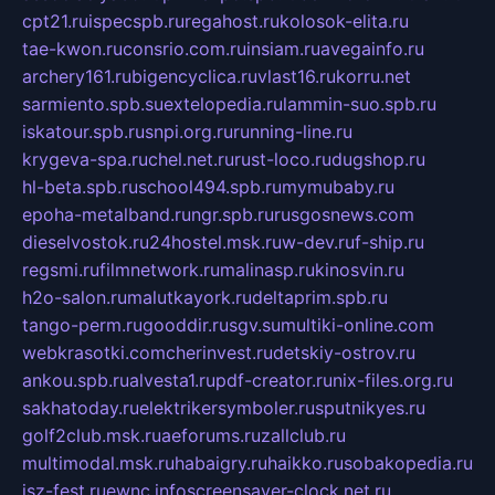
cpt21.ru
ispecspb.ru
regahost.ru
kolosok-elita.ru
tae-kwon.ru
consrio.com.ru
insiam.ru
avegainfo.ru
archery161.ru
bigencyclica.ru
vlast16.ru
korru.net
sarmiento.spb.su
extelopedia.ru
lammin-suo.spb.ru
iskatour.spb.ru
snpi.org.ru
running-line.ru
krygeva-spa.ru
chel.net.ru
rust-loco.ru
dugshop.ru
hl-beta.spb.ru
school494.spb.ru
mymubaby.ru
epoha-metalband.ru
ngr.spb.ru
rusgosnews.com
dieselvostok.ru
24hostel.msk.ru
w-dev.ru
f-ship.ru
regsmi.ru
filmnetwork.ru
malinasp.ru
kinosvin.ru
h2o-salon.ru
malutkayork.ru
deltaprim.spb.ru
tango-perm.ru
gooddir.ru
sgv.su
multiki-online.com
webkrasotki.com
cherinvest.ru
detskiy-ostrov.ru
ankou.spb.ru
alvesta1.ru
pdf-creator.ru
nix-files.org.ru
sakhatoday.ru
elektrikersymboler.ru
sputnikyes.ru
golf2club.msk.ru
aeforums.ru
zallclub.ru
multimodal.msk.ru
habaigry.ru
haikko.ru
sobakopedia.ru
isz-fest.ru
ewnc.info
screensaver-clock.net.ru