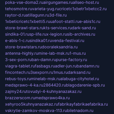
poka-vse-doma2.ru
airgungames.ru
allseo-host.ru
tehosmotre.ru
varieta-yug.ru
cricetc1xbetr1xbetcc2.ru
raytor-d.ru
atillagunn.ru
3d-file.ru
1xbeticricetc1xbetti5.ru
uafoot-statti.ru
e-abis1c.ru
store-brawl-stars.ru
kts-services.ru
dark-sand.ru
sindika-01.ru
sp-life.ru
x-legion.ru
sib-archives.ru
e-abis-1-c.ru
sindika01.ru
venda-festival.ru
store-brawlstars.ru
dooraleksandria.ru
antenna-highly.ru
mine-lab-msk.ru
1-mus.ru
3-sex-porn.ru
ban-damn.ru
purse-factory.ru
viagra-tablet.ru
fasbags.ru
adler-jun.ru
bandamn.ru
fincontech.ru
3sexporn.ru
1mus.ru
darksand.ru
rebus-toys.ru
minelab-msk.ru
alabuga-cityhotel.ru
medsprawo-4-ka.ru
2864420.ru
blagodarenie-spb.ru
zajmy24.ru
tovudyi-4-kuhnyanazakaz.ru
brazzerscom.ru
medsprawo4ka.ru
xehyroo5kuhnyanazakaz.ru
fabrikayfabrikaefabrika.ru
vskrytie-zamkov-moskva-113.ru
biletnadom.ru