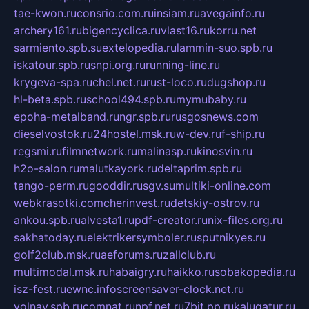
tae-kwon.ru
consrio.com.ru
insiam.ru
avegainfo.ru
archery161.ru
bigencyclica.ru
vlast16.ru
korru.net
sarmiento.spb.su
extelopedia.ru
lammin-suo.spb.ru
iskatour.spb.ru
snpi.org.ru
running-line.ru
krygeva-spa.ru
chel.net.ru
rust-loco.ru
dugshop.ru
hl-beta.spb.ru
school494.spb.ru
mymubaby.ru
epoha-metalband.ru
ngr.spb.ru
rusgosnews.com
dieselvostok.ru
24hostel.msk.ru
w-dev.ru
f-ship.ru
regsmi.ru
filmnetwork.ru
malinasp.ru
kinosvin.ru
h2o-salon.ru
malutkayork.ru
deltaprim.spb.ru
tango-perm.ru
gooddir.ru
sgv.su
multiki-online.com
webkrasotki.com
cherinvest.ru
detskiy-ostrov.ru
ankou.spb.ru
alvesta1.ru
pdf-creator.ru
nix-files.org.ru
sakhatoday.ru
elektrikersymboler.ru
sputnikyes.ru
golf2club.msk.ru
aeforums.ru
zallclub.ru
multimodal.msk.ru
habaigry.ru
haikko.ru
sobakopedia.ru
isz-fest.ru
ewnc.info
screensaver-clock.net.ru
volnav.spb.ru
comnat.ru
npf.net.ru
7bit.pp.ru
kalugatur.ru