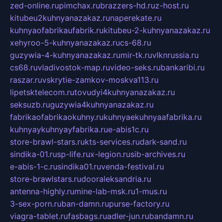
zed-online.ru
pimchax.ru
brazzers-hd.ru
z-host.ru
kitubeu2kuhnyanazakaz.ru
naperekate.ru
kuhnyaofabrikaufabrik.ru
kitubeu-2-kuhnyanazakaz.ru
xehyroo-5-kuhnyanazakaz.ru
cs-68.ru
guzywia-4-kuhnyanazakaz.ru
mir-tk.ru
vlknrussia.ru
cs68.ru
vladivostok-map.ru
video-seks.ru
bankaribi.ru
raszar.ru
vskrytie-zamkov-moskva113.ru
lipetsktelecom.ru
tovudyi4kuhnyanazakaz.ru
seksuzb.ru
guzywia4kuhnyanazakaz.ru
fabrikaofabrikaokuhny.ru
kuhnyaekuhnyaafabrika.ru
kuhnyaykuhnyayfabrika.ru
e-abis1c.ru
store-brawl-stars.ru
kts-services.ru
dark-sand.ru
sindika-01.ru
sp-life.ru
x-legion.ru
sib-archives.ru
e-abis-1-c.ru
sindika01.ru
venda-festival.ru
store-brawlstars.ru
dooraleksandria.ru
antenna-highly.ru
mine-lab-msk.ru
1-mus.ru
3-sex-porn.ru
ban-damn.ru
purse-factory.ru
viagra-tablet.ru
fasbags.ru
adler-jun.ru
bandamn.ru