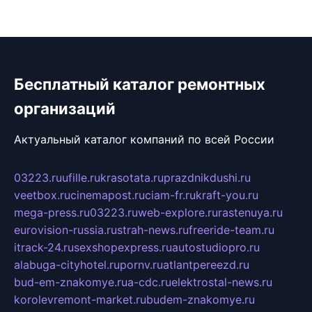
Бесплатный каталог ремонтных
организаций
Актуальный каталог компаний по всей России
03223.ru
ufille.ru
krasotata.ru
prazdnikdushi.ru
veetbox.ru
cinemapost.ru
ciam-fr.ru
kraft-you.ru
mega-press.ru
03223.ru
web-explore.ru
rastenuya.ru
eurovision-russia.ru
strah-news.ru
freeride-team.ru
itrack-24.ru
sexshopexpress.ru
autostudiopro.ru
alabuga-cityhotel.ru
pornv.ru
atlantpereezd.ru
bud-em-znakomye.ru
a-cdc.ru
elektrostal-news.ru
korolevremont-market.ru
budem-znakomye.ru