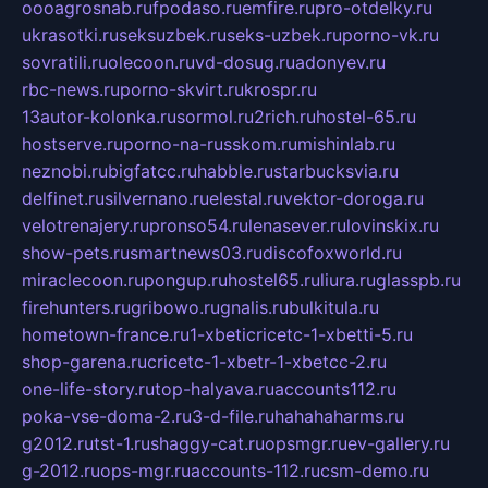
oooagrosnab.ru
fpodaso.ru
emfire.ru
pro-otdelky.ru
ukrasotki.ru
seksuzbek.ru
seks-uzbek.ru
porno-vk.ru
sovratili.ru
olecoon.ru
vd-dosug.ru
adonyev.ru
rbc-news.ru
porno-skvirt.ru
krospr.ru
13autor-kolonka.ru
sormol.ru
2rich.ru
hostel-65.ru
hostserve.ru
porno-na-russkom.ru
mishinlab.ru
neznobi.ru
bigfatcc.ru
habble.ru
starbucksvia.ru
delfinet.ru
silvernano.ru
elestal.ru
vektor-doroga.ru
velotrenajery.ru
pronso54.ru
lenasever.ru
lovinskix.ru
show-pets.ru
smartnews03.ru
discofoxworld.ru
miraclecoon.ru
pongup.ru
hostel65.ru
liura.ru
glasspb.ru
firehunters.ru
gribowo.ru
gnalis.ru
bulkitula.ru
hometown-france.ru
1-xbeticricetc-1-xbetti-5.ru
shop-garena.ru
cricetc-1-xbetr-1-xbetcc-2.ru
one-life-story.ru
top-halyava.ru
accounts112.ru
poka-vse-doma-2.ru
3-d-file.ru
hahahaharms.ru
g2012.ru
tst-1.ru
shaggy-cat.ru
opsmgr.ru
ev-gallery.ru
g-2012.ru
ops-mgr.ru
accounts-112.ru
csm-demo.ru