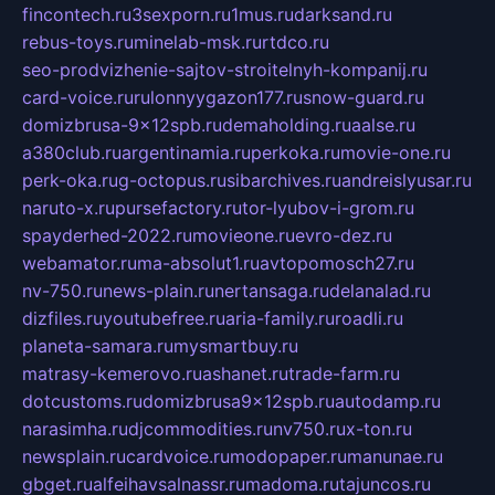
fincontech.ru
3sexporn.ru
1mus.ru
darksand.ru
rebus-toys.ru
minelab-msk.ru
rtdco.ru
seo-prodvizhenie-sajtov-stroitelnyh-kompanij.ru
card-voice.ru
rulonnyygazon177.ru
snow-guard.ru
domizbrusa-9x12spb.ru
demaholding.ru
aalse.ru
a380club.ru
argentinamia.ru
perkoka.ru
movie-one.ru
perk-oka.ru
g-octopus.ru
sibarchives.ru
andreislyusar.ru
naruto-x.ru
pursefactory.ru
tor-lyubov-i-grom.ru
spayderhed-2022.ru
movieone.ru
evro-dez.ru
webamator.ru
ma-absolut1.ru
avtopomosch27.ru
nv-750.ru
news-plain.ru
nertansaga.ru
delanalad.ru
dizfiles.ru
youtubefree.ru
aria-family.ru
roadli.ru
planeta-samara.ru
mysmartbuy.ru
matrasy-kemerovo.ru
ashanet.ru
trade-farm.ru
dotcustoms.ru
domizbrusa9x12spb.ru
autodamp.ru
narasimha.ru
djcommodities.ru
nv750.ru
x-ton.ru
newsplain.ru
cardvoice.ru
modopaper.ru
manunae.ru
gbget.ru
alfeihavsalnassr.ru
madoma.ru
tajuncos.ru