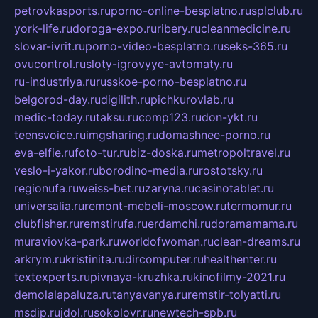
petrovkasports.ru
porno-online-besplatno.ru
splclub.ru
york-life.ru
doroga-expo.ru
ribery.ru
cleanmedicine.ru
slovar-ivrit.ru
porno-video-besplatno.ru
seks-365.ru
ovucontrol.ru
sloty-igrovyye-avtomaty.ru
ru-industriya.ru
russkoe-porno-besplatno.ru
belgorod-day.ru
digilith.ru
pichkurovlab.ru
medic-today.ru
taksu.ru
comp123.ru
don-ykt.ru
teensvoice.ru
imgsharing.ru
domashnee-porno.ru
eva-elfie.ru
foto-tur.ru
biz-doska.ru
metropoltravel.ru
veslo-i-yakor.ru
borodino-media.ru
rostotsky.ru
regionufa.ru
weiss-bet.ru
zaryna.ru
casinotablet.ru
universalia.ru
remont-mebeli-moscow.ru
termomur.ru
clubfisher.ru
remstirufa.ru
erdamchi.ru
doramamama.ru
muraviovka-park.ru
worldofwoman.ru
clean-dreams.ru
arkrym.ru
kristinita.ru
dircomputer.ru
healthenter.ru
textexperts.ru
pivnaya-kruzhka.ru
kinofilmy-2021.ru
demolalapaluza.ru
tanyavanya.ru
remstir-tolyatti.ru
msdip.ru
jdol.ru
sokolovr.ru
newtech-spb.ru