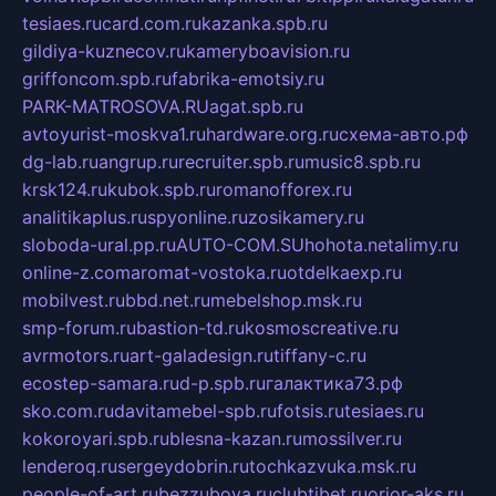
tesiaes.ru
card.com.ru
kazanka.spb.ru
gildiya-kuznecov.ru
kameryboavision.ru
griffoncom.spb.ru
fabrika-emotsiy.ru
PARK-MATROSOVA.RU
agat.spb.ru
avtoyurist-moskva1.ru
hardware.org.ru
схема-авто.рф
dg-lab.ru
angrup.ru
recruiter.spb.ru
music8.spb.ru
krsk124.ru
kubok.spb.ru
romanofforex.ru
analitikaplus.ru
spyonline.ru
zosikamery.ru
sloboda-ural.pp.ru
AUTO-COM.SU
hohota.net
alimy.ru
online-z.com
aromat-vostoka.ru
otdelkaexp.ru
mobilvest.ru
bbd.net.ru
mebelshop.msk.ru
smp-forum.ru
bastion-td.ru
kosmoscreative.ru
avrmotors.ru
art-galadesign.ru
tiffany-c.ru
ecostep-samara.ru
d-p.spb.ru
галактика73.рф
sko.com.ru
davitamebel-spb.ru
fotsis.ru
tesiaes.ru
kokoroyari.spb.ru
blesna-kazan.ru
mossilver.ru
lenderoq.ru
sergeydobrin.ru
tochkazvuka.msk.ru
people-of-art.ru
bezzubova.ru
clubtibet.ru
orior-aks.ru