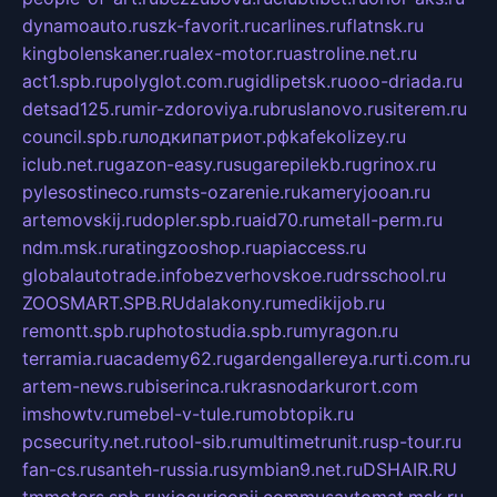
dynamoauto.ru
szk-favorit.ru
carlines.ru
flatnsk.ru
kingbolenskaner.ru
alex-motor.ru
astroline.net.ru
act1.spb.ru
polyglot.com.ru
gidlipetsk.ru
ooo-driada.ru
detsad125.ru
mir-zdoroviya.ru
bruslanovo.ru
siterem.ru
council.spb.ru
лодкипатриот.рф
kafekolizey.ru
iclub.net.ru
gazon-easy.ru
sugarepilekb.ru
grinox.ru
pylesostineco.ru
msts-ozarenie.ru
kameryjooan.ru
artemovskij.ru
dopler.spb.ru
aid70.ru
metall-perm.ru
ndm.msk.ru
ratingzooshop.ru
apiaccess.ru
globalautotrade.info
bezverhovskoe.ru
drsschool.ru
ZOOSMART.SPB.RU
dalakony.ru
medikijob.ru
remontt.spb.ru
photostudia.spb.ru
myragon.ru
terramia.ru
academy62.ru
gardengallereya.ru
rti.com.ru
artem-news.ru
biserinca.ru
krasnodarkurort.com
imshowtv.ru
mebel-v-tule.ru
mobtopik.ru
pcsecurity.net.ru
tool-sib.ru
multimetrunit.ru
sp-tour.ru
fan-cs.ru
santeh-russia.ru
symbian9.net.ru
DSHAIR.RU
tmmotors.spb.ru
xjocuricopii.com
musavtomat.msk.ru