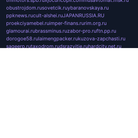
obustrojdom.ru
sovetcik.ru
ybaranovskaya.ru
ppknews.ru
cult-alshei.ru
JAPANRUSSIA.RU
proekciyamebel.ru
imper-finans.ru
rim.org.ru
glamourai.ru
brassminus.ru
zabor-pro.ru
ftn.pp.ru
dorogoe58.ru
laimengpacker.ru
kuzova-zapchasti.ru
sageerp.ru
taxodrom.ru
dsrazvitie.ru
hardcity.net.ru
ratinghomegames.ru
topservice25.ru
gubernyan.ru
gtglasslined.ru
ii4.ru
tssport.spb.ru
andorra24.com
blackwallstreet.ru
oboimos.ru
optim-doors.com.ru
ikuch.ru
nycr.org.ru
npa21.ru
vremya-ch.spb.ru
desert000.ru
ivtorgi.ru
ifiori.ru
catalog-statei.ru
dcv.org.ru
spetsmaster174.ru
ipkameryhiseeu.ru
dum26.ru
ruspol.spb.ru
fr-opendp.ru
kam-solnyshko.ru
cheyenne-arapaho.ru
sevzapmetal.spb.ru
ted-lapidus.spb.ru
parasite-eliminator.ru
sigma-complete.ru
modernworld.ru
dama-moda.ru
eholot-group.ru
sk-nvkz.ru
DRONGOLD.RU