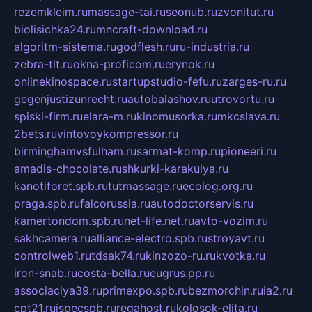
rezemkleim.ru
massage-tai.ru
seonub.ru
zvonitut.ru
biolisichka24.ru
mncraft-download.ru
algoritm-sistema.ru
godflesh.ru
ru-industria.ru
zebra-tlt.ru
okna-proficom.ru
erynok.ru
onlinekinospace.ru
startupstudio-fefu.ru
zarges-ru.ru
gegenjustizunrecht.ru
autobalashov.ru
utrovortu.ru
spiski-firm.ru
elara-m.ru
kinomusorka.ru
mkcslava.ru
2bets.ru
vintovoykompressor.ru
birminghamvsfulham.ru
sarmat-komp.ru
pioneeri.ru
amadis-chocolate.ru
shkurki-karakulya.ru
kanotiforet.spb.ru
tutmassage.ru
ecolog.org.ru
praga.spb.ru
falcorussia.ru
autodoctorservis.ru
kamertondom.spb.ru
net-life.net.ru
avto-vozim.ru
sakhcamera.ru
alliance-electro.spb.ru
stroyavt.ru
controlweb1.ru
tdsak74.ru
kinzozo-ru.ru
kvotka.ru
iron-snab.ru
costa-bella.ru
eugrus.pp.ru
associaciya39.ru
primexpo.spb.ru
bezmorchin.ru
ia2.ru
cpt21.ru
ispecspb.ru
regahost.ru
kolosok-elita.ru