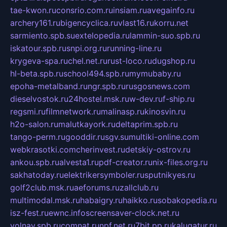
tae-kwon.ru
consrio.com.ru
insiam.ru
avegainfo.ru
archery161.ru
bigencyclica.ru
vlast16.ru
korru.net
sarmiento.spb.su
extelopedia.ru
lammin-suo.spb.ru
iskatour.spb.ru
snpi.org.ru
running-line.ru
krygeva-spa.ru
chel.net.ru
rust-loco.ru
dugshop.ru
hl-beta.spb.ru
school494.spb.ru
mymubaby.ru
epoha-metalband.ru
ngr.spb.ru
rusgosnews.com
dieselvostok.ru
24hostel.msk.ru
w-dev.ru
f-ship.ru
regsmi.ru
filmnetwork.ru
malinasp.ru
kinosvin.ru
h2o-salon.ru
malutkayork.ru
deltaprim.spb.ru
tango-perm.ru
gooddir.ru
sgv.su
multiki-online.com
webkrasotki.com
cherinvest.ru
detskiy-ostrov.ru
ankou.spb.ru
alvesta1.ru
pdf-creator.ru
nix-files.org.ru
sakhatoday.ru
elektrikersymboler.ru
sputnikyes.ru
golf2club.msk.ru
aeforums.ru
zallclub.ru
multimodal.msk.ru
habaigry.ru
haikko.ru
sobakopedia.ru
isz-fest.ru
ewnc.info
screensaver-clock.net.ru
volnav.spb.ru
comnat.ru
npf.net.ru
7bit.pp.ru
kalugatur.ru