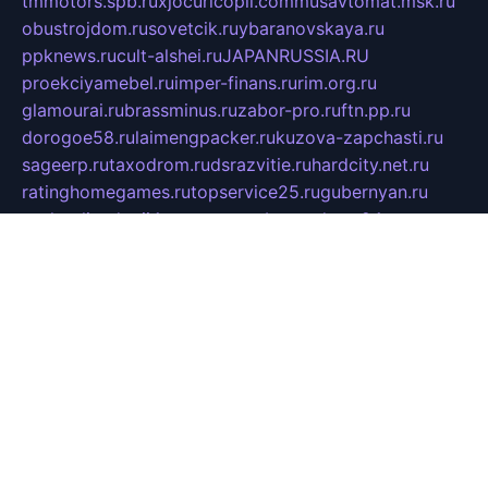
tmmotors.spb.ru
xjocuricopii.com
musavtomat.msk.ru
obustrojdom.ru
sovetcik.ru
ybaranovskaya.ru
ppknews.ru
cult-alshei.ru
JAPANRUSSIA.RU
proekciyamebel.ru
imper-finans.ru
rim.org.ru
glamourai.ru
brassminus.ru
zabor-pro.ru
ftn.pp.ru
dorogoe58.ru
laimengpacker.ru
kuzova-zapchasti.ru
sageerp.ru
taxodrom.ru
dsrazvitie.ru
hardcity.net.ru
ratinghomegames.ru
topservice25.ru
gubernyan.ru
gtglasslined.ru
ii4.ru
tssport.spb.ru
andorra24.com
blackwallstreet.ru
oboimos.ru
optim-doors.com.ru
ikuch.ru
nycr.org.ru
npa21.ru
vremya-ch.spb.ru
desert000.ru
ivtorgi.ru
ifiori.ru
catalog-statei.ru
dcv.org.ru
spetsmaster174.ru
ipkameryhiseeu.ru
dum26.ru
ruspol.spb.ru
fr-opendp.ru
kam-solnyshko.ru
cheyenne-arapaho.ru
sevzapmetal.spb.ru
ted-lapidus.spb.ru
parasite-eliminator.ru
sigma-complete.ru
modernworld.ru
dama-moda.ru
eholot-group.ru
sk-nvkz.ru
DRONGOLD.RU