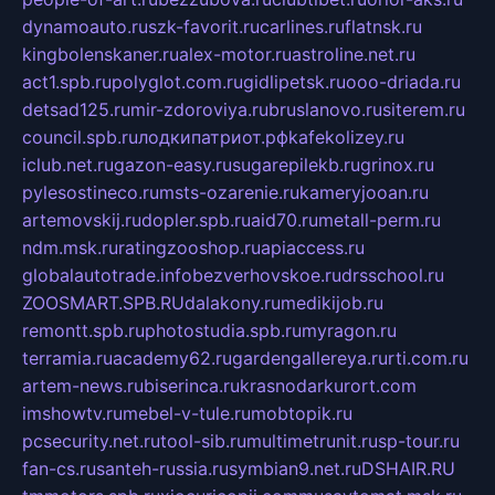
dynamoauto.ru
szk-favorit.ru
carlines.ru
flatnsk.ru
kingbolenskaner.ru
alex-motor.ru
astroline.net.ru
act1.spb.ru
polyglot.com.ru
gidlipetsk.ru
ooo-driada.ru
detsad125.ru
mir-zdoroviya.ru
bruslanovo.ru
siterem.ru
council.spb.ru
лодкипатриот.рф
kafekolizey.ru
iclub.net.ru
gazon-easy.ru
sugarepilekb.ru
grinox.ru
pylesostineco.ru
msts-ozarenie.ru
kameryjooan.ru
artemovskij.ru
dopler.spb.ru
aid70.ru
metall-perm.ru
ndm.msk.ru
ratingzooshop.ru
apiaccess.ru
globalautotrade.info
bezverhovskoe.ru
drsschool.ru
ZOOSMART.SPB.RU
dalakony.ru
medikijob.ru
remontt.spb.ru
photostudia.spb.ru
myragon.ru
terramia.ru
academy62.ru
gardengallereya.ru
rti.com.ru
artem-news.ru
biserinca.ru
krasnodarkurort.com
imshowtv.ru
mebel-v-tule.ru
mobtopik.ru
pcsecurity.net.ru
tool-sib.ru
multimetrunit.ru
sp-tour.ru
fan-cs.ru
santeh-russia.ru
symbian9.net.ru
DSHAIR.RU