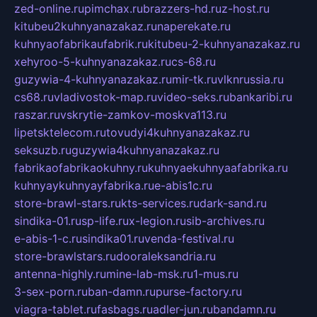
zed-online.ru
pimchax.ru
brazzers-hd.ru
z-host.ru
kitubeu2kuhnyanazakaz.ru
naperekate.ru
kuhnyaofabrikaufabrik.ru
kitubeu-2-kuhnyanazakaz.ru
xehyroo-5-kuhnyanazakaz.ru
cs-68.ru
guzywia-4-kuhnyanazakaz.ru
mir-tk.ru
vlknrussia.ru
cs68.ru
vladivostok-map.ru
video-seks.ru
bankaribi.ru
raszar.ru
vskrytie-zamkov-moskva113.ru
lipetsktelecom.ru
tovudyi4kuhnyanazakaz.ru
seksuzb.ru
guzywia4kuhnyanazakaz.ru
fabrikaofabrikaokuhny.ru
kuhnyaekuhnyaafabrika.ru
kuhnyaykuhnyayfabrika.ru
e-abis1c.ru
store-brawl-stars.ru
kts-services.ru
dark-sand.ru
sindika-01.ru
sp-life.ru
x-legion.ru
sib-archives.ru
e-abis-1-c.ru
sindika01.ru
venda-festival.ru
store-brawlstars.ru
dooraleksandria.ru
antenna-highly.ru
mine-lab-msk.ru
1-mus.ru
3-sex-porn.ru
ban-damn.ru
purse-factory.ru
viagra-tablet.ru
fasbags.ru
adler-jun.ru
bandamn.ru