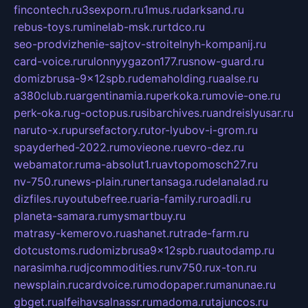
fincontech.ru
3sexporn.ru
1mus.ru
darksand.ru
rebus-toys.ru
minelab-msk.ru
rtdco.ru
seo-prodvizhenie-sajtov-stroitelnyh-kompanij.ru
card-voice.ru
rulonnyygazon177.ru
snow-guard.ru
domizbrusa-9x12spb.ru
demaholding.ru
aalse.ru
a380club.ru
argentinamia.ru
perkoka.ru
movie-one.ru
perk-oka.ru
g-octopus.ru
sibarchives.ru
andreislyusar.ru
naruto-x.ru
pursefactory.ru
tor-lyubov-i-grom.ru
spayderhed-2022.ru
movieone.ru
evro-dez.ru
webamator.ru
ma-absolut1.ru
avtopomosch27.ru
nv-750.ru
news-plain.ru
nertansaga.ru
delanalad.ru
dizfiles.ru
youtubefree.ru
aria-family.ru
roadli.ru
planeta-samara.ru
mysmartbuy.ru
matrasy-kemerovo.ru
ashanet.ru
trade-farm.ru
dotcustoms.ru
domizbrusa9x12spb.ru
autodamp.ru
narasimha.ru
djcommodities.ru
nv750.ru
x-ton.ru
newsplain.ru
cardvoice.ru
modopaper.ru
manunae.ru
gbget.ru
alfeihavsalnassr.ru
madoma.ru
tajuncos.ru