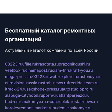
Бесплатный каталог ремонтных
организаций
Актуальный каталог компаний по всей России
03223.ru
ufille.ru
krasotata.ru
prazdnikdushi.ru
veetbox.ru
cinemapost.ru
ciam-fr.ru
kraft-you.ru
mega-press.ru
03223.ru
web-explore.ru
rastenuya.ru
eurovision-russia.ru
strah-news.ru
freeride-team.ru
itrack-24.ru
sexshopexpress.ru
autostudiopro.ru
alabuga-cityhotel.ru
pornv.ru
atlantpereezd.ru
bud-em-znakomye.ru
a-cdc.ru
elektrostal-news.ru
korolevremont-market.ru
budem-znakomye.ru