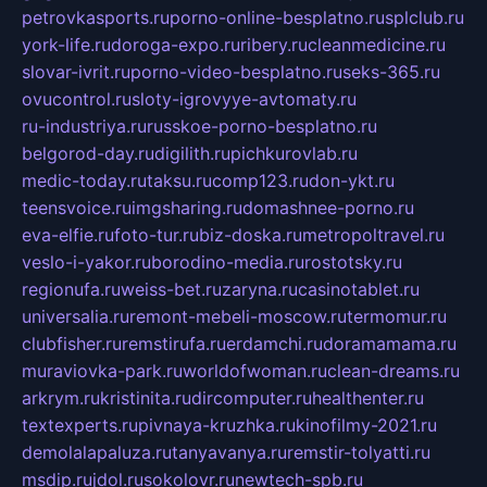
petrovkasports.ru
porno-online-besplatno.ru
splclub.ru
york-life.ru
doroga-expo.ru
ribery.ru
cleanmedicine.ru
slovar-ivrit.ru
porno-video-besplatno.ru
seks-365.ru
ovucontrol.ru
sloty-igrovyye-avtomaty.ru
ru-industriya.ru
russkoe-porno-besplatno.ru
belgorod-day.ru
digilith.ru
pichkurovlab.ru
medic-today.ru
taksu.ru
comp123.ru
don-ykt.ru
teensvoice.ru
imgsharing.ru
domashnee-porno.ru
eva-elfie.ru
foto-tur.ru
biz-doska.ru
metropoltravel.ru
veslo-i-yakor.ru
borodino-media.ru
rostotsky.ru
regionufa.ru
weiss-bet.ru
zaryna.ru
casinotablet.ru
universalia.ru
remont-mebeli-moscow.ru
termomur.ru
clubfisher.ru
remstirufa.ru
erdamchi.ru
doramamama.ru
muraviovka-park.ru
worldofwoman.ru
clean-dreams.ru
arkrym.ru
kristinita.ru
dircomputer.ru
healthenter.ru
textexperts.ru
pivnaya-kruzhka.ru
kinofilmy-2021.ru
demolalapaluza.ru
tanyavanya.ru
remstir-tolyatti.ru
msdip.ru
jdol.ru
sokolovr.ru
newtech-spb.ru