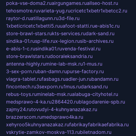
poka-vse-doma2.ru
airgungames.ru
allseo-host.ru
tehosmotre.ru
varieta-yug.ru
cricetc1xbetr1xbetcc2.ru
raytor-d.ru
atillagunn.ru
3d-file.ru
1xbeticricetc1xbetti5.ru
uafoot-statti.ru
e-abis1c.ru
store-brawl-stars.ru
kts-services.ru
dark-sand.ru
sindika-01.ru
sp-life.ru
x-legion.ru
sib-archives.ru
e-abis-1-c.ru
sindika01.ru
venda-festival.ru
store-brawlstars.ru
dooraleksandria.ru
antenna-highly.ru
mine-lab-msk.ru
1-mus.ru
3-sex-porn.ru
ban-damn.ru
purse-factory.ru
viagra-tablet.ru
fasbags.ru
adler-jun.ru
bandamn.ru
fincontech.ru
3sexporn.ru
1mus.ru
darksand.ru
rebus-toys.ru
minelab-msk.ru
alabuga-cityhotel.ru
medsprawo-4-ka.ru
2864420.ru
blagodarenie-spb.ru
zajmy24.ru
tovudyi-4-kuhnyanazakaz.ru
brazzerscom.ru
medsprawo4ka.ru
xehyroo5kuhnyanazakaz.ru
fabrikayfabrikaefabrika.ru
vskrytie-zamkov-moskva-113.ru
biletnadom.ru