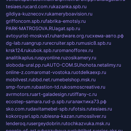
tesiaes.ru
card.com.ru
kazanka.spb.ru
gildiya-kuznecov.ru
kameryboavision.ru
griffoncom.spb.ru
fabrika-emotsiy.ru
PARK-MATROSOVA.RU
agat.spb.ru
avtoyurist-moskva1.ru
hardware.org.ru
схема-авто.рф
dg-lab.ru
angrup.ru
recruiter.spb.ru
music8.spb.ru
krsk124.ru
kubok.spb.ru
romanofforex.ru
analitikaplus.ru
spyonline.ru
zosikamery.ru
sloboda-ural.pp.ru
AUTO-COM.SU
hohota.net
alimy.ru
online-z.com
aromat-vostoka.ru
otdelkaexp.ru
mobilvest.ru
bbd.net.ru
mebelshop.msk.ru
smp-forum.ru
bastion-td.ru
kosmoscreative.ru
avrmotors.ru
art-galadesign.ru
tiffany-c.ru
ecostep-samara.ru
d-p.spb.ru
галактика73.рф
sko.com.ru
davitamebel-spb.ru
fotsis.ru
tesiaes.ru
kokoroyari.spb.ru
blesna-kazan.ru
mossilver.ru
lenderoq.ru
sergeydobrin.ru
tochkazvuka.msk.ru
people-of-art.ru
bezzubova.ru
clubtibet.ru
orior-aks.ru