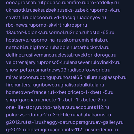
oooagrosnab.ru
fpodaso.ru
emfire.ru
pro-otdelky.ru
ukrasotki.ru
seksuzbek.ru
seks-uzbek.ru
porno-vk.ru
sovratili.ru
olecoon.ru
vd-dosug.ru
adonyev.ru
rbc-news.ru
porno-skvirt.ru
krospr.ru
13autor-kolonka.ru
sormol.ru
2rich.ru
hostel-65.ru
hostserve.ru
porno-na-russkom.ru
mishinlab.ru
neznobi.ru
bigfatcc.ru
habble.ru
starbucksvia.ru
delfinet.ru
silvernano.ru
elestal.ru
vektor-doroga.ru
velotrenajery.ru
pronso54.ru
lenasever.ru
lovinskix.ru
show-pets.ru
smartnews03.ru
discofoxworld.ru
miraclecoon.ru
pongup.ru
hostel65.ru
liura.ru
glasspb.ru
firehunters.ru
gribowo.ru
gnalis.ru
bulkitula.ru
hometown-france.ru
1-xbeticricetc-1-xbetti-5.ru
shop-garena.ru
cricetc-1-xbetr-1-xbetcc-2.ru
one-life-story.ru
top-halyava.ru
accounts112.ru
poka-vse-doma-2.ru
3-d-file.ru
hahahaharms.ru
g2012.ru
tst-1.ru
shaggy-cat.ru
opsmgr.ru
ev-gallery.ru
g-2012.ru
ops-mgr.ru
accounts-112.ru
csm-demo.ru