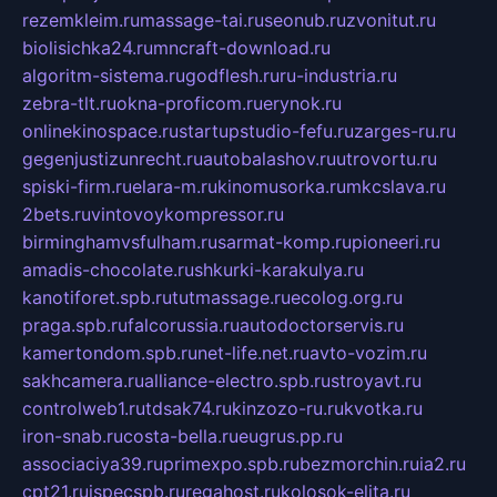
rezemkleim.ru
massage-tai.ru
seonub.ru
zvonitut.ru
biolisichka24.ru
mncraft-download.ru
algoritm-sistema.ru
godflesh.ru
ru-industria.ru
zebra-tlt.ru
okna-proficom.ru
erynok.ru
onlinekinospace.ru
startupstudio-fefu.ru
zarges-ru.ru
gegenjustizunrecht.ru
autobalashov.ru
utrovortu.ru
spiski-firm.ru
elara-m.ru
kinomusorka.ru
mkcslava.ru
2bets.ru
vintovoykompressor.ru
birminghamvsfulham.ru
sarmat-komp.ru
pioneeri.ru
amadis-chocolate.ru
shkurki-karakulya.ru
kanotiforet.spb.ru
tutmassage.ru
ecolog.org.ru
praga.spb.ru
falcorussia.ru
autodoctorservis.ru
kamertondom.spb.ru
net-life.net.ru
avto-vozim.ru
sakhcamera.ru
alliance-electro.spb.ru
stroyavt.ru
controlweb1.ru
tdsak74.ru
kinzozo-ru.ru
kvotka.ru
iron-snab.ru
costa-bella.ru
eugrus.pp.ru
associaciya39.ru
primexpo.spb.ru
bezmorchin.ru
ia2.ru
cpt21.ru
ispecspb.ru
regahost.ru
kolosok-elita.ru