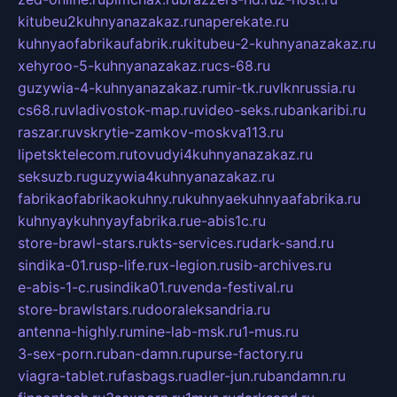
kitubeu2kuhnyanazakaz.ru
naperekate.ru
kuhnyaofabrikaufabrik.ru
kitubeu-2-kuhnyanazakaz.ru
xehyroo-5-kuhnyanazakaz.ru
cs-68.ru
guzywia-4-kuhnyanazakaz.ru
mir-tk.ru
vlknrussia.ru
cs68.ru
vladivostok-map.ru
video-seks.ru
bankaribi.ru
raszar.ru
vskrytie-zamkov-moskva113.ru
lipetsktelecom.ru
tovudyi4kuhnyanazakaz.ru
seksuzb.ru
guzywia4kuhnyanazakaz.ru
fabrikaofabrikaokuhny.ru
kuhnyaekuhnyaafabrika.ru
kuhnyaykuhnyayfabrika.ru
e-abis1c.ru
store-brawl-stars.ru
kts-services.ru
dark-sand.ru
sindika-01.ru
sp-life.ru
x-legion.ru
sib-archives.ru
e-abis-1-c.ru
sindika01.ru
venda-festival.ru
store-brawlstars.ru
dooraleksandria.ru
antenna-highly.ru
mine-lab-msk.ru
1-mus.ru
3-sex-porn.ru
ban-damn.ru
purse-factory.ru
viagra-tablet.ru
fasbags.ru
adler-jun.ru
bandamn.ru