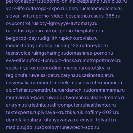
petrovkasports.ru
porno-online-besplatno.ru
splclub.ru
york-life.ru
doroga-expo.ru
ribery.ru
cleanmedicine.ru
slovar-ivrit.ru
porno-video-besplatno.ru
seks-365.ru
ovucontrol.ru
sloty-igrovyye-avtomaty.ru
ru-industriya.ru
russkoe-porno-besplatno.ru
belgorod-day.ru
digilith.ru
pichkurovlab.ru
medic-today.ru
taksu.ru
comp123.ru
don-ykt.ru
teensvoice.ru
imgsharing.ru
domashnee-porno.ru
eva-elfie.ru
foto-tur.ru
biz-doska.ru
metropoltravel.ru
veslo-i-yakor.ru
borodino-media.ru
rostotsky.ru
regionufa.ru
weiss-bet.ru
zaryna.ru
casinotablet.ru
universalia.ru
remont-mebeli-moscow.ru
termomur.ru
clubfisher.ru
remstirufa.ru
erdamchi.ru
doramamama.ru
muraviovka-park.ru
worldofwoman.ru
clean-dreams.ru
arkrym.ru
kristinita.ru
dircomputer.ru
healthenter.ru
textexperts.ru
pivnaya-kruzhka.ru
kinofilmy-2021.ru
demolalapaluza.ru
tanyavanya.ru
remstir-tolyatti.ru
msdip.ru
jdol.ru
sokolovr.ru
newtech-spb.ru