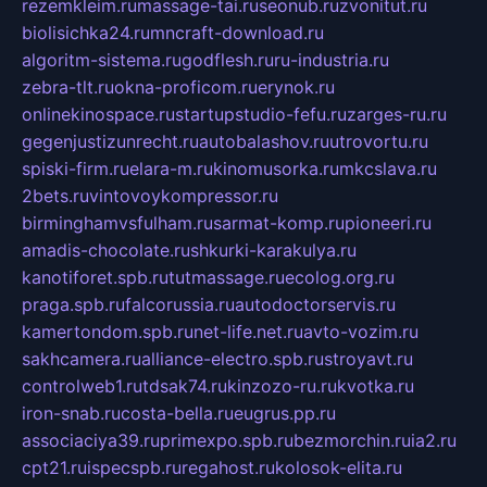
rezemkleim.ru
massage-tai.ru
seonub.ru
zvonitut.ru
biolisichka24.ru
mncraft-download.ru
algoritm-sistema.ru
godflesh.ru
ru-industria.ru
zebra-tlt.ru
okna-proficom.ru
erynok.ru
onlinekinospace.ru
startupstudio-fefu.ru
zarges-ru.ru
gegenjustizunrecht.ru
autobalashov.ru
utrovortu.ru
spiski-firm.ru
elara-m.ru
kinomusorka.ru
mkcslava.ru
2bets.ru
vintovoykompressor.ru
birminghamvsfulham.ru
sarmat-komp.ru
pioneeri.ru
amadis-chocolate.ru
shkurki-karakulya.ru
kanotiforet.spb.ru
tutmassage.ru
ecolog.org.ru
praga.spb.ru
falcorussia.ru
autodoctorservis.ru
kamertondom.spb.ru
net-life.net.ru
avto-vozim.ru
sakhcamera.ru
alliance-electro.spb.ru
stroyavt.ru
controlweb1.ru
tdsak74.ru
kinzozo-ru.ru
kvotka.ru
iron-snab.ru
costa-bella.ru
eugrus.pp.ru
associaciya39.ru
primexpo.spb.ru
bezmorchin.ru
ia2.ru
cpt21.ru
ispecspb.ru
regahost.ru
kolosok-elita.ru