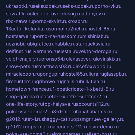
ukrasotki.ru
seksuzbek.ru
seks-uzbek.ru
porno-vk.ru
sovratili.ru
olecoon.ru
vd-dosug.ru
adonyev.ru
rbc-news.ru
porno-skvirt.ru
krospr.ru
13autor-kolonka.ru
sormol.ru
2rich.ru
hostel-65.ru
hostserve.ru
porno-na-russkom.ru
mishinlab.ru
neznobi.ru
bigfatcc.ru
habble.ru
starbucksvia.ru
delfinet.ru
silvernano.ru
elestal.ru
vektor-doroga.ru
velotrenajery.ru
pronso54.ru
lenasever.ru
lovinskix.ru
show-pets.ru
smartnews03.ru
discofoxworld.ru
miraclecoon.ru
pongup.ru
hostel65.ru
liura.ru
glasspb.ru
firehunters.ru
gribowo.ru
gnalis.ru
bulkitula.ru
hometown-france.ru
1-xbeticricetc-1-xbetti-5.ru
shop-garena.ru
cricetc-1-xbetr-1-xbetcc-2.ru
one-life-story.ru
top-halyava.ru
accounts112.ru
poka-vse-doma-2.ru
3-d-file.ru
hahahaharms.ru
g2012.ru
tst-1.ru
shaggy-cat.ru
opsmgr.ru
ev-gallery.ru
g-2012.ru
ops-mgr.ru
accounts-112.ru
csm-demo.ru
poka-vse-doma2.ru
airgungames.ru
allseo-host.ru