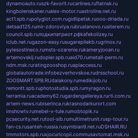
dynamoauto.ru
szk-favorit.ru
carlines.ru
flatnsk.ru
kingbolenskaner.ru
alex-motor.ru
astroline.net.ru
act1.spb.ru
polyglot.com.ru
gidlipetsk.ru
ooo-driada.ru
detsad125.ru
mir-zdoroviya.ru
bruslanovo.ru
siterem.ru
council.spb.ru
лодкипатриот.рф
kafekolizey.ru
iclub.net.ru
gazon-easy.ru
sugarepilekb.ru
grinox.ru
pylesostineco.ru
msts-ozarenie.ru
kameryjooan.ru
artemovskij.ru
dopler.spb.ru
aid70.ru
metall-perm.ru
ndm.msk.ru
ratingzooshop.ru
apiaccess.ru
globalautotrade.info
bezverhovskoe.ru
drsschool.ru
ZOOSMART.SPB.RU
dalakony.ru
medikijob.ru
remontt.spb.ru
photostudia.spb.ru
myragon.ru
terramia.ru
academy62.ru
gardengallereya.ru
rti.com.ru
artem-news.ru
biserinca.ru
krasnodarkurort.com
imshowtv.ru
mebel-v-tule.ru
mobtopik.ru
pcsecurity.net.ru
tool-sib.ru
multimetrunit.ru
sp-tour.ru
fan-cs.ru
santeh-russia.ru
symbian9.net.ru
DSHAIR.RU
tmmotors.spb.ru
xjocuricopii.com
musavtomat.msk.ru