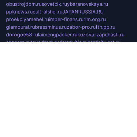
obustrojdom.ru
sovetcik.ru
ybaranovskaya.ru
ppknews.ru
cult-alshei.ru
JAPANRUSSIA.RU
proekciyamebel.ru
imper-finans.ru
rim.org.ru
glamourai.ru
brassminus.ru
zabor-pro.ru
ftn.pp.ru
dorogoe58.ru
laimengpacker.ru
kuzova-zapchasti.ru
sageerp.ru
taxodrom.ru
dsrazvitie.ru
hardcity.net.ru
ratinghomegames.ru
topservice25.ru
gubernyan.ru
gtglasslined.ru
ii4.ru
tssport.spb.ru
andorra24.com
blackwallstreet.ru
oboimos.ru
optim-doors.com.ru
ikuch.ru
nycr.org.ru
npa21.ru
vremya-ch.spb.ru
desert000.ru
ivtorgi.ru
ifiori.ru
catalog-statei.ru
dcv.org.ru
spetsmaster174.ru
ipkameryhiseeu.ru
dum26.ru
ruspol.spb.ru
fr-opendp.ru
kam-solnyshko.ru
cheyenne-arapaho.ru
sevzapmetal.spb.ru
ted-lapidus.spb.ru
parasite-eliminator.ru
sigma-complete.ru
modernworld.ru
dama-moda.ru
eholot-group.ru
sk-nvkz.ru
DRONGOLD.RU
democratia2.ru
i-farmer.ru
mass-sport.org