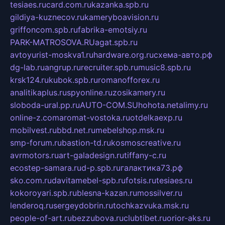
tesiaes.ru
card.com.ru
kazanka.spb.ru
gildiya-kuznecov.ru
kameryboavision.ru
griffoncom.spb.ru
fabrika-emotsiy.ru
PARK-MATROSOVA.RU
agat.spb.ru
avtoyurist-moskva1.ru
hardware.org.ru
схема-авто.рф
dg-lab.ru
angrup.ru
recruiter.spb.ru
music8.spb.ru
krsk124.ru
kubok.spb.ru
romanofforex.ru
analitikaplus.ru
spyonline.ru
zosikamery.ru
sloboda-ural.pp.ru
AUTO-COM.SU
hohota.net
alimy.ru
online-z.com
aromat-vostoka.ru
otdelkaexp.ru
mobilvest.ru
bbd.net.ru
mebelshop.msk.ru
smp-forum.ru
bastion-td.ru
kosmoscreative.ru
avrmotors.ru
art-galadesign.ru
tiffany-c.ru
ecostep-samara.ru
d-p.spb.ru
галактика73.рф
sko.com.ru
davitamebel-spb.ru
fotsis.ru
tesiaes.ru
kokoroyari.spb.ru
blesna-kazan.ru
mossilver.ru
lenderoq.ru
sergeydobrin.ru
tochkazvuka.msk.ru
people-of-art.ru
bezzubova.ru
clubtibet.ru
orior-aks.ru