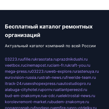
Бесплатный каталог ремонтных
организаций
Актуальный каталог компаний по всей России
03223.ru
ufille.ru
krasotata.ru
prazdnikdushi.ru
veetbox.ru
cinemapost.ru
ciam-fr.ru
kraft-you.ru
mega-press.ru
03223.ru
web-explore.ru
rastenuya.ru
eurovision-russia.ru
strah-news.ru
freeride-team.ru
itrack-24.ru
sexshopexpress.ru
autostudiopro.ru
alabuga-cityhotel.ru
pornv.ru
atlantpereezd.ru
bud-em-znakomye.ru
a-cdc.ru
elektrostal-news.ru
korolevremont-market.ru
budem-znakomye.ru
oooagrosnab.ru
fpodaso.ru
emfire.ru
pro-otdelky.ru