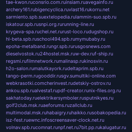
tae-kwon.ru
consrio.com.ru
insiam.ru
avegainfo.ru
archery161.ru
bigencyclica.ru
vlast16.ru
korru.net
sarmiento.spb.su
extelopedia.ru
lammin-suo.spb.ru
iskatour.spb.ru
snpi.org.ru
running-line.ru
krygeva-spa.ru
chel.net.ru
rust-loco.ru
dugshop.ru
hl-beta.spb.ru
school494.spb.ru
mymubaby.ru
epoha-metalband.ru
ngr.spb.ru
rusgosnews.com
dieselvostok.ru
24hostel.msk.ru
w-dev.ru
f-ship.ru
regsmi.ru
filmnetwork.ru
malinasp.ru
kinosvin.ru
h2o-salon.ru
malutkayork.ru
deltaprim.spb.ru
tango-perm.ru
gooddir.ru
sgv.su
multiki-online.com
webkrasotki.com
cherinvest.ru
detskiy-ostrov.ru
ankou.spb.ru
alvesta1.ru
pdf-creator.ru
nix-files.org.ru
sakhatoday.ru
elektrikersymboler.ru
sputnikyes.ru
golf2club.msk.ru
aeforums.ru
zallclub.ru
multimodal.msk.ru
habaigry.ru
haikko.ru
sobakopedia.ru
isz-fest.ru
ewnc.info
screensaver-clock.net.ru
volnav.spb.ru
comnat.ru
npf.net.ru
7bit.pp.ru
kalugatur.ru