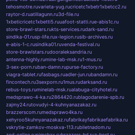
tehosmotre.ru
varieta-yug.ru
cricetc1xbetr1xbetcc2.ru
raytor-d.ru
atillagunn.ru
3d-file.ru
1xbeticricetc1xbetti5.ru
uafoot-statti.ru
e-abis1c.ru
store-brawl-stars.ru
kts-services.ru
dark-sand.ru
sindika-01.ru
sp-life.ru
x-legion.ru
sib-archives.ru
e-abis-1-c.ru
sindika01.ru
venda-festival.ru
store-brawlstars.ru
dooraleksandria.ru
antenna-highly.ru
mine-lab-msk.ru
1-mus.ru
3-sex-porn.ru
ban-damn.ru
purse-factory.ru
viagra-tablet.ru
fasbags.ru
adler-jun.ru
bandamn.ru
fincontech.ru
3sexporn.ru
1mus.ru
darksand.ru
rebus-toys.ru
minelab-msk.ru
alabuga-cityhotel.ru
medsprawo-4-ka.ru
2864420.ru
blagodarenie-spb.ru
zajmy24.ru
tovudyi-4-kuhnyanazakaz.ru
brazzerscom.ru
medsprawo4ka.ru
xehyroo5kuhnyanazakaz.ru
fabrikayfabrikaefabrika.ru
vskrytie-zamkov-moskva-113.ru
biletnadom.ru
zed-online.ru
pimchax.ru
brazzers-hd.ru
z-host.ru