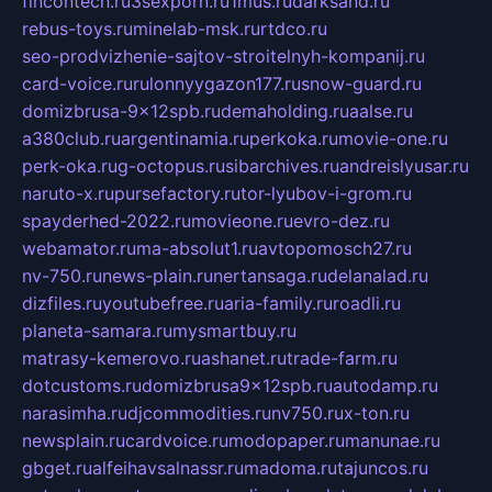
fincontech.ru
3sexporn.ru
1mus.ru
darksand.ru
rebus-toys.ru
minelab-msk.ru
rtdco.ru
seo-prodvizhenie-sajtov-stroitelnyh-kompanij.ru
card-voice.ru
rulonnyygazon177.ru
snow-guard.ru
domizbrusa-9x12spb.ru
demaholding.ru
aalse.ru
a380club.ru
argentinamia.ru
perkoka.ru
movie-one.ru
perk-oka.ru
g-octopus.ru
sibarchives.ru
andreislyusar.ru
naruto-x.ru
pursefactory.ru
tor-lyubov-i-grom.ru
spayderhed-2022.ru
movieone.ru
evro-dez.ru
webamator.ru
ma-absolut1.ru
avtopomosch27.ru
nv-750.ru
news-plain.ru
nertansaga.ru
delanalad.ru
dizfiles.ru
youtubefree.ru
aria-family.ru
roadli.ru
planeta-samara.ru
mysmartbuy.ru
matrasy-kemerovo.ru
ashanet.ru
trade-farm.ru
dotcustoms.ru
domizbrusa9x12spb.ru
autodamp.ru
narasimha.ru
djcommodities.ru
nv750.ru
x-ton.ru
newsplain.ru
cardvoice.ru
modopaper.ru
manunae.ru
gbget.ru
alfeihavsalnassr.ru
madoma.ru
tajuncos.ru