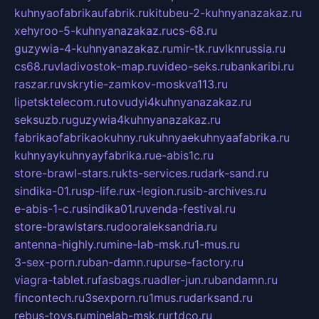
kuhnyaofabrikaufabrik.ru
kitubeu-2-kuhnyanazakaz.ru
xehyroo-5-kuhnyanazakaz.ru
cs-68.ru
guzywia-4-kuhnyanazakaz.ru
mir-tk.ru
vlknrussia.ru
cs68.ru
vladivostok-map.ru
video-seks.ru
bankaribi.ru
raszar.ru
vskrytie-zamkov-moskva113.ru
lipetsktelecom.ru
tovudyi4kuhnyanazakaz.ru
seksuzb.ru
guzywia4kuhnyanazakaz.ru
fabrikaofabrikaokuhny.ru
kuhnyaekuhnyaafabrika.ru
kuhnyaykuhnyayfabrika.ru
e-abis1c.ru
store-brawl-stars.ru
kts-services.ru
dark-sand.ru
sindika-01.ru
sp-life.ru
x-legion.ru
sib-archives.ru
e-abis-1-c.ru
sindika01.ru
venda-festival.ru
store-brawlstars.ru
dooraleksandria.ru
antenna-highly.ru
mine-lab-msk.ru
1-mus.ru
3-sex-porn.ru
ban-damn.ru
purse-factory.ru
viagra-tablet.ru
fasbags.ru
adler-jun.ru
bandamn.ru
fincontech.ru
3sexporn.ru
1mus.ru
darksand.ru
rebus-toys.ru
minelab-msk.ru
rtdco.ru