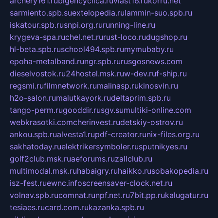
archery161.ru
bigencyclica.ru
vlast16.ru
korru.net
sarmiento.spb.su
extelopedia.ru
lammin-suo.spb.ru
iskatour.spb.ru
snpi.org.ru
running-line.ru
krygeva-spa.ru
chel.net.ru
rust-loco.ru
dugshop.ru
hl-beta.spb.ru
school494.spb.ru
mymubaby.ru
epoha-metalband.ru
ngr.spb.ru
rusgosnews.com
dieselvostok.ru
24hostel.msk.ru
w-dev.ru
f-ship.ru
regsmi.ru
filmnetwork.ru
malinasp.ru
kinosvin.ru
h2o-salon.ru
malutkayork.ru
deltaprim.spb.ru
tango-perm.ru
gooddir.ru
sgv.su
multiki-online.com
webkrasotki.com
cherinvest.ru
detskiy-ostrov.ru
ankou.spb.ru
alvesta1.ru
pdf-creator.ru
nix-files.org.ru
sakhatoday.ru
elektrikersymboler.ru
sputnikyes.ru
golf2club.msk.ru
aeforums.ru
zallclub.ru
multimodal.msk.ru
habaigry.ru
haikko.ru
sobakopedia.ru
isz-fest.ru
ewnc.info
screensaver-clock.net.ru
volnav.spb.ru
comnat.ru
npf.net.ru
7bit.pp.ru
kalugatur.ru
tesiaes.ru
card.com.ru
kazanka.spb.ru