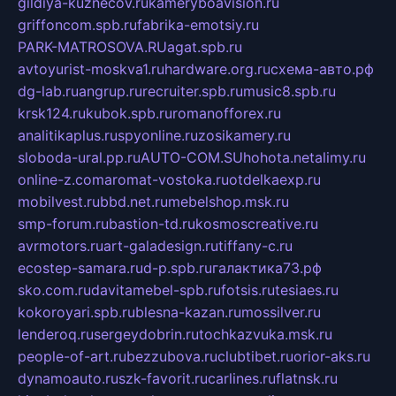
gildiya-kuznecov.ru
kameryboavision.ru
griffoncom.spb.ru
fabrika-emotsiy.ru
PARK-MATROSOVA.RU
agat.spb.ru
avtoyurist-moskva1.ru
hardware.org.ru
схема-авто.рф
dg-lab.ru
angrup.ru
recruiter.spb.ru
music8.spb.ru
krsk124.ru
kubok.spb.ru
romanofforex.ru
analitikaplus.ru
spyonline.ru
zosikamery.ru
sloboda-ural.pp.ru
AUTO-COM.SU
hohota.net
alimy.ru
online-z.com
aromat-vostoka.ru
otdelkaexp.ru
mobilvest.ru
bbd.net.ru
mebelshop.msk.ru
smp-forum.ru
bastion-td.ru
kosmoscreative.ru
avrmotors.ru
art-galadesign.ru
tiffany-c.ru
ecostep-samara.ru
d-p.spb.ru
галактика73.рф
sko.com.ru
davitamebel-spb.ru
fotsis.ru
tesiaes.ru
kokoroyari.spb.ru
blesna-kazan.ru
mossilver.ru
lenderoq.ru
sergeydobrin.ru
tochkazvuka.msk.ru
people-of-art.ru
bezzubova.ru
clubtibet.ru
orior-aks.ru
dynamoauto.ru
szk-favorit.ru
carlines.ru
flatnsk.ru