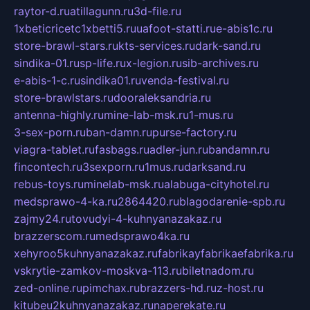
raytor-d.ru
atillagunn.ru
3d-file.ru
1xbeticricetc1xbetti5.ru
uafoot-statti.ru
e-abis1c.ru
store-brawl-stars.ru
kts-services.ru
dark-sand.ru
sindika-01.ru
sp-life.ru
x-legion.ru
sib-archives.ru
e-abis-1-c.ru
sindika01.ru
venda-festival.ru
store-brawlstars.ru
dooraleksandria.ru
antenna-highly.ru
mine-lab-msk.ru
1-mus.ru
3-sex-porn.ru
ban-damn.ru
purse-factory.ru
viagra-tablet.ru
fasbags.ru
adler-jun.ru
bandamn.ru
fincontech.ru
3sexporn.ru
1mus.ru
darksand.ru
rebus-toys.ru
minelab-msk.ru
alabuga-cityhotel.ru
medsprawo-4-ka.ru
2864420.ru
blagodarenie-spb.ru
zajmy24.ru
tovudyi-4-kuhnyanazakaz.ru
brazzerscom.ru
medsprawo4ka.ru
xehyroo5kuhnyanazakaz.ru
fabrikayfabrikaefabrika.ru
vskrytie-zamkov-moskva-113.ru
biletnadom.ru
zed-online.ru
pimchax.ru
brazzers-hd.ru
z-host.ru
kitubeu2kuhnyanazakaz.ru
naperekate.ru