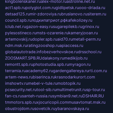
kingbolenskaner.ru
alex-motor.ru
astroline.net.ru
act1.spb.ru
polyglot.com.ru
gidlipetsk.ru
ooo-driada.ru
detsad125.ru
mir-zdoroviya.ru
bruslanovo.ru
siterem.ru
council.spb.ru
лодкипатриот.рф
kafekolizey.ru
iclub.net.ru
gazon-easy.ru
sugarepilekb.ru
grinox.ru
pylesostineco.ru
msts-ozarenie.ru
kameryjooan.ru
artemovskij.ru
dopler.spb.ru
aid70.ru
metall-perm.ru
ndm.msk.ru
ratingzooshop.ru
apiaccess.ru
globalautotrade.info
bezverhovskoe.ru
drsschool.ru
ZOOSMART.SPB.RU
dalakony.ru
medikijob.ru
remontt.spb.ru
photostudia.spb.ru
myragon.ru
terramia.ru
academy62.ru
gardengallereya.ru
rti.com.ru
artem-news.ru
biserinca.ru
krasnodarkurort.com
imshowtv.ru
mebel-v-tule.ru
mobtopik.ru
pcsecurity.net.ru
tool-sib.ru
multimetrunit.ru
sp-tour.ru
fan-cs.ru
santeh-russia.ru
symbian9.net.ru
DSHAIR.RU
tmmotors.spb.ru
xjocuricopii.com
musavtomat.msk.ru
obustrojdom.ru
sovetcik.ru
ybaranovskaya.ru