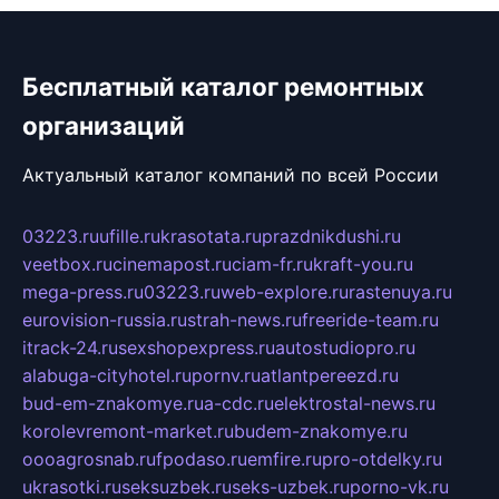
Бесплатный каталог ремонтных
организаций
Актуальный каталог компаний по всей России
03223.ru
ufille.ru
krasotata.ru
prazdnikdushi.ru
veetbox.ru
cinemapost.ru
ciam-fr.ru
kraft-you.ru
mega-press.ru
03223.ru
web-explore.ru
rastenuya.ru
eurovision-russia.ru
strah-news.ru
freeride-team.ru
itrack-24.ru
sexshopexpress.ru
autostudiopro.ru
alabuga-cityhotel.ru
pornv.ru
atlantpereezd.ru
bud-em-znakomye.ru
a-cdc.ru
elektrostal-news.ru
korolevremont-market.ru
budem-znakomye.ru
oooagrosnab.ru
fpodaso.ru
emfire.ru
pro-otdelky.ru
ukrasotki.ru
seksuzbek.ru
seks-uzbek.ru
porno-vk.ru