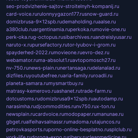
seo-prodvizhenie-sajtov-stroitelnyh-kompanij.ru
card-voice.ru
rulonnyygazon177.ru
snow-guard.ru
domizbrusa-9x12spb.ru
demaholding.ru
aalse.ru
a380club.ru
argentinamia.ru
perkoka.ru
movie-one.ru
perk-oka.ru
g-octopus.ru
sibarchives.ru
andreislyusar.ru
naruto-x.ru
pursefactory.ru
tor-lyubov-i-grom.ru
spayderhed-2022.ru
movieone.ru
evro-dez.ru
webamator.ru
ma-absolut1.ru
avtopomosch27.ru
nv-750.ru
news-plain.ru
nertansaga.ru
delanalad.ru
dizfiles.ru
youtubefree.ru
aria-family.ru
roadli.ru
planeta-samara.ru
mysmartbuy.ru
matrasy-kemerovo.ru
ashanet.ru
trade-farm.ru
dotcustoms.ru
domizbrusa9x12spb.ru
autodamp.ru
narasimha.ru
djcommodities.ru
nv750.ru
x-ton.ru
newsplain.ru
cardvoice.ru
modopaper.ru
manunae.ru
gbget.ru
alfeihavsalnassr.ru
madoma.ru
tajuncos.ru
petrovkasports.ru
porno-online-besplatno.ru
splclub.ru
york-life.ru
doroga-expo.ru
ribery.ru
cleanmedicine.ru