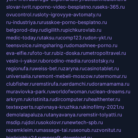
slovar-ivrit.ru
porno-video-besplatno.ru
seks-365.ru
ovucontrol.ru
sloty-igrovyye-avtomaty.ru
ru-industriya.ru
russkoe-porno-besplatno.ru
belgorod-day.ru
digilith.ru
pichkurovlab.ru
medic-today.ru
taksu.ru
comp123.ru
don-ykt.ru
teensvoice.ru
imgsharing.ru
domashnee-porno.ru
eva-elfie.ru
foto-tur.ru
biz-doska.ru
metropoltravel.ru
veslo-i-yakor.ru
borodino-media.ru
rostotsky.ru
regionufa.ru
weiss-bet.ru
zaryna.ru
casinotablet.ru
universalia.ru
remont-mebeli-moscow.ru
termomur.ru
clubfisher.ru
remstirufa.ru
erdamchi.ru
doramamama.ru
muraviovka-park.ru
worldofwoman.ru
clean-dreams.ru
arkrym.ru
kristinita.ru
dircomputer.ru
healthenter.ru
textexperts.ru
pivnaya-kruzhka.ru
kinofilmy-2021.ru
demolalapaluza.ru
tanyavanya.ru
remstir-tolyatti.ru
msdip.ru
jdol.ru
sokolovr.ru
newtech-spb.ru
rezemkleim.ru
massage-tai.ru
seonub.ru
zvonitut.ru
biolisichka24.ru
mncraft-download.ru