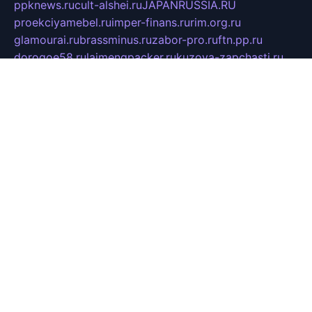
ppknews.ru
cult-alshei.ru
JAPANRUSSIA.RU
proekciyamebel.ru
imper-finans.ru
rim.org.ru
glamourai.ru
brassminus.ru
zabor-pro.ru
ftn.pp.ru
dorogoe58.ru
laimengpacker.ru
kuzova-zapchasti.ru
sageerp.ru
taxodrom.ru
dsrazvitie.ru
hardcity.net.ru
ratinghomegames.ru
topservice25.ru
gubernyan.ru
gtglasslined.ru
ii4.ru
tssport.spb.ru
andorra24.com
blackwallstreet.ru
oboimos.ru
optim-doors.com.ru
ikuch.ru
nycr.org.ru
npa21.ru
vremya-ch.spb.ru
desert000.ru
ivtorgi.ru
ifiori.ru
catalog-statei.ru
dcv.org.ru
spetsmaster174.ru
ipkameryhiseeu.ru
dum26.ru
ruspol.spb.ru
fr-opendp.ru
kam-solnyshko.ru
cheyenne-arapaho.ru
sevzapmetal.spb.ru
ted-lapidus.spb.ru
parasite-eliminator.ru
sigma-complete.ru
modernworld.ru
dama-moda.ru
eholot-group.ru
sk-nvkz.ru
DRONGOLD.RU
democratia2.ru
i-farmer.ru
mass-sport.org
jablonex.spb.ru
bookmess.ru
linkword.ru