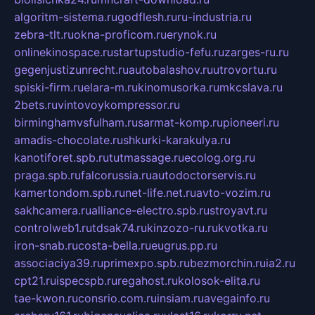
algoritm-sistema.ru
godflesh.ru
ru-industria.ru
zebra-tlt.ru
okna-proficom.ru
erynok.ru
onlinekinospace.ru
startupstudio-fefu.ru
zarges-ru.ru
gegenjustizunrecht.ru
autobalashov.ru
utrovortu.ru
spiski-firm.ru
elara-m.ru
kinomusorka.ru
mkcslava.ru
2bets.ru
vintovoykompressor.ru
birminghamvsfulham.ru
sarmat-komp.ru
pioneeri.ru
amadis-chocolate.ru
shkurki-karakulya.ru
kanotiforet.spb.ru
tutmassage.ru
ecolog.org.ru
praga.spb.ru
falcorussia.ru
autodoctorservis.ru
kamertondom.spb.ru
net-life.net.ru
avto-vozim.ru
sakhcamera.ru
alliance-electro.spb.ru
stroyavt.ru
controlweb1.ru
tdsak74.ru
kinzozo-ru.ru
kvotka.ru
iron-snab.ru
costa-bella.ru
eugrus.pp.ru
associaciya39.ru
primexpo.spb.ru
bezmorchin.ru
ia2.ru
cpt21.ru
ispecspb.ru
regahost.ru
kolosok-elita.ru
tae-kwon.ru
consrio.com.ru
insiam.ru
avegainfo.ru