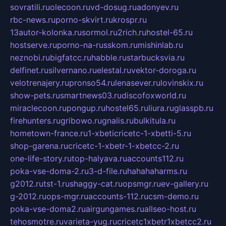
sovratili.ru
olecoon.ru
vd-dosug.ru
adonyev.ru
rbc-news.ru
porno-skvirt.ru
krospr.ru
13autor-kolonka.ru
sormol.ru
2rich.ru
hostel-65.ru
hostserve.ru
porno-na-russkom.ru
mishinlab.ru
neznobi.ru
bigfatcc.ru
habble.ru
starbucksvia.ru
delfinet.ru
silvernano.ru
elestal.ru
vektor-doroga.ru
velotrenajery.ru
pronso54.ru
lenasever.ru
lovinskix.ru
show-pets.ru
smartnews03.ru
discofoxworld.ru
miraclecoon.ru
pongup.ru
hostel65.ru
liura.ru
glasspb.ru
firehunters.ru
gribowo.ru
gnalis.ru
bulkitula.ru
hometown-france.ru
1-xbeticricetc-1-xbetti-5.ru
shop-garena.ru
cricetc-1-xbetr-1-xbetcc-2.ru
one-life-story.ru
top-halyava.ru
accounts112.ru
poka-vse-doma-2.ru
3-d-file.ru
hahahaharms.ru
g2012.ru
tst-1.ru
shaggy-cat.ru
opsmgr.ru
ev-gallery.ru
g-2012.ru
ops-mgr.ru
accounts-112.ru
csm-demo.ru
poka-vse-doma2.ru
airgungames.ru
allseo-host.ru
tehosmotre.ru
varieta-yug.ru
cricetc1xbetr1xbetcc2.ru