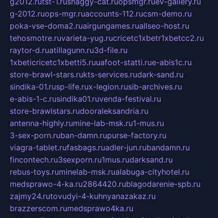
g2012.ru
tst-1.ru
shaggy-cat.ru
opsmgr.ru
ev-gallery.ru
g-2012.ru
ops-mgr.ru
accounts-112.ru
csm-demo.ru
poka-vse-doma2.ru
airgungames.ru
allseo-host.ru
tehosmotre.ru
varieta-yug.ru
cricetc1xbetr1xbetcc2.ru
raytor-d.ru
atillagunn.ru
3d-file.ru
1xbeticricetc1xbetti5.ru
uafoot-statti.ru
e-abis1c.ru
store-brawl-stars.ru
kts-services.ru
dark-sand.ru
sindika-01.ru
sp-life.ru
x-legion.ru
sib-archives.ru
e-abis-1-c.ru
sindika01.ru
venda-festival.ru
store-brawlstars.ru
dooraleksandria.ru
antenna-highly.ru
mine-lab-msk.ru
1-mus.ru
3-sex-porn.ru
ban-damn.ru
purse-factory.ru
viagra-tablet.ru
fasbags.ru
adler-jun.ru
bandamn.ru
fincontech.ru
3sexporn.ru
1mus.ru
darksand.ru
rebus-toys.ru
minelab-msk.ru
alabuga-cityhotel.ru
medsprawo-4-ka.ru
2864420.ru
blagodarenie-spb.ru
zajmy24.ru
tovudyi-4-kuhnyanazakaz.ru
brazzerscom.ru
medsprawo4ka.ru