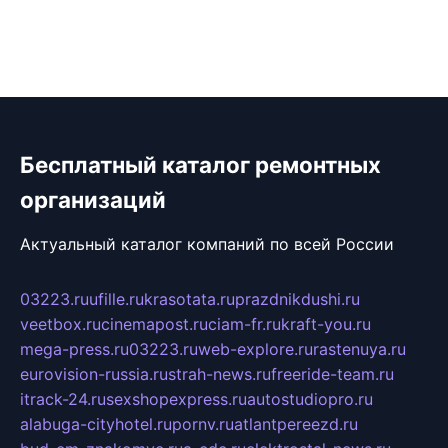
Бесплатный каталог ремонтных
организаций
Актуальный каталог компаний по всей России
03223.ru
ufille.ru
krasotata.ru
prazdnikdushi.ru
veetbox.ru
cinemapost.ru
ciam-fr.ru
kraft-you.ru
mega-press.ru
03223.ru
web-explore.ru
rastenuya.ru
eurovision-russia.ru
strah-news.ru
freeride-team.ru
itrack-24.ru
sexshopexpress.ru
autostudiopro.ru
alabuga-cityhotel.ru
pornv.ru
atlantpereezd.ru