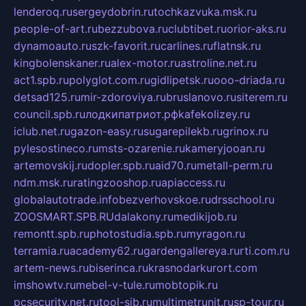
lenderoq.ru
sergeydobrin.ru
tochkazvuka.msk.ru
people-of-art.ru
bezzubova.ru
clubtibet.ru
orior-aks.ru
dynamoauto.ru
szk-favorit.ru
carlines.ru
flatnsk.ru
kingbolenskaner.ru
alex-motor.ru
astroline.net.ru
act1.spb.ru
polyglot.com.ru
gidlipetsk.ru
ooo-driada.ru
detsad125.ru
mir-zdoroviya.ru
bruslanovo.ru
siterem.ru
council.spb.ru
лодкипатриот.рф
kafekolizey.ru
iclub.net.ru
gazon-easy.ru
sugarepilekb.ru
grinox.ru
pylesostineco.ru
msts-ozarenie.ru
kameryjooan.ru
artemovskij.ru
dopler.spb.ru
aid70.ru
metall-perm.ru
ndm.msk.ru
ratingzooshop.ru
apiaccess.ru
globalautotrade.info
bezverhovskoe.ru
drsschool.ru
ZOOSMART.SPB.RU
dalakony.ru
medikijob.ru
remontt.spb.ru
photostudia.spb.ru
myragon.ru
terramia.ru
academy62.ru
gardengallereya.ru
rti.com.ru
artem-news.ru
biserinca.ru
krasnodarkurort.com
imshowtv.ru
mebel-v-tule.ru
mobtopik.ru
pcsecurity.net.ru
tool-sib.ru
multimetrunit.ru
sp-tour.ru