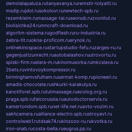
demolalapaluza.ru
tanyavanya.ru
remstir-tolyatti.ru
msdip.ru
jdol.ru
sokolovr.ru
newtech-spb.ru
rezemkleim.ru
massage-tai.ru
seonub.ru
zvonitut.ru
biolisichka24.ru
mncraft-download.ru
algoritm-sistema.ru
godflesh.ru
ru-industria.ru
zebra-tlt.ru
okna-proficom.ru
erynok.ru
onlinekinospace.ru
startupstudio-fefu.ru
zarges-ru.ru
gegenjustizunrecht.ru
autobalashov.ru
utrovortu.ru
spiski-firm.ru
elara-m.ru
kinomusorka.ru
mkcslava.ru
2bets.ru
vintovoykompressor.ru
birminghamvsfulham.ru
sarmat-komp.ru
pioneeri.ru
amadis-chocolate.ru
shkurki-karakulya.ru
kanotiforet.spb.ru
tutmassage.ru
ecolog.org.ru
praga.spb.ru
falcorussia.ru
autodoctorservis.ru
kamertondom.spb.ru
net-life.net.ru
avto-vozim.ru
sakhcamera.ru
alliance-electro.spb.ru
stroyavt.ru
controlweb1.ru
tdsak74.ru
kinzozo-ru.ru
kvotka.ru
iron-snab.ru
costa-bella.ru
eugrus.pp.ru