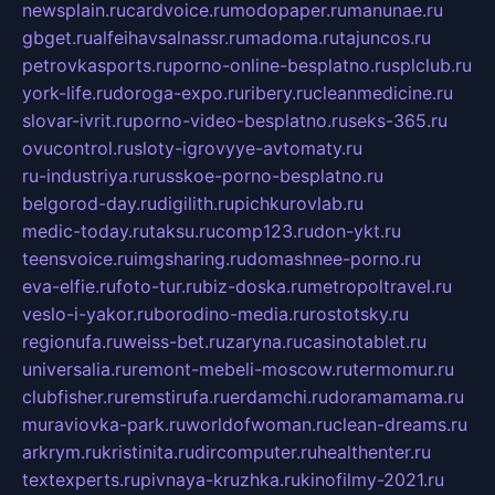
newsplain.ru
cardvoice.ru
modopaper.ru
manunae.ru
gbget.ru
alfeihavsalnassr.ru
madoma.ru
tajuncos.ru
petrovkasports.ru
porno-online-besplatno.ru
splclub.ru
york-life.ru
doroga-expo.ru
ribery.ru
cleanmedicine.ru
slovar-ivrit.ru
porno-video-besplatno.ru
seks-365.ru
ovucontrol.ru
sloty-igrovyye-avtomaty.ru
ru-industriya.ru
russkoe-porno-besplatno.ru
belgorod-day.ru
digilith.ru
pichkurovlab.ru
medic-today.ru
taksu.ru
comp123.ru
don-ykt.ru
teensvoice.ru
imgsharing.ru
domashnee-porno.ru
eva-elfie.ru
foto-tur.ru
biz-doska.ru
metropoltravel.ru
veslo-i-yakor.ru
borodino-media.ru
rostotsky.ru
regionufa.ru
weiss-bet.ru
zaryna.ru
casinotablet.ru
universalia.ru
remont-mebeli-moscow.ru
termomur.ru
clubfisher.ru
remstirufa.ru
erdamchi.ru
doramamama.ru
muraviovka-park.ru
worldofwoman.ru
clean-dreams.ru
arkrym.ru
kristinita.ru
dircomputer.ru
healthenter.ru
textexperts.ru
pivnaya-kruzhka.ru
kinofilmy-2021.ru