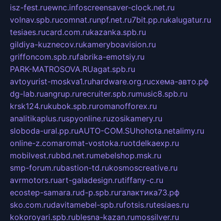
isz-fest.ru
ewnc.info
screensaver-clock.net.ru
volnav.spb.ru
comnat.ru
npf.net.ru
7bit.pp.ru
kalugatur.ru
tesiaes.ru
card.com.ru
kazanka.spb.ru
gildiya-kuznecov.ru
kameryboavision.ru
griffoncom.spb.ru
fabrika-emotsiy.ru
PARK-MATROSOVA.RU
agat.spb.ru
avtoyurist-moskva1.ru
hardware.org.ru
схема-авто.рф
dg-lab.ru
angrup.ru
recruiter.spb.ru
music8.spb.ru
krsk124.ru
kubok.spb.ru
romanofforex.ru
analitikaplus.ru
spyonline.ru
zosikamery.ru
sloboda-ural.pp.ru
AUTO-COM.SU
hohota.net
alimy.ru
online-z.com
aromat-vostoka.ru
otdelkaexp.ru
mobilvest.ru
bbd.net.ru
mebelshop.msk.ru
smp-forum.ru
bastion-td.ru
kosmoscreative.ru
avrmotors.ru
art-galadesign.ru
tiffany-c.ru
ecostep-samara.ru
d-p.spb.ru
галактика73.рф
sko.com.ru
davitamebel-spb.ru
fotsis.ru
tesiaes.ru
kokoroyari.spb.ru
blesna-kazan.ru
mossilver.ru