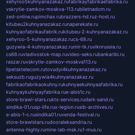
xehyroo5kuhnyanazakaz.ru
fabrikayfabrikaefabrika.ru
vskrytie-zamkov-moskva-113.ru
biletnadom.ru
zed-online.ru
pimchax.ru
brazzers-hd.ru
z-host.ru
kitubeu2kuhnyanazakaz.ru
naperekate.ru
kuhnyaofabrikaufabrik.ru
kitubeu-2-kuhnyanazakaz.ru
xehyroo-5-kuhnyanazakaz.ru
cs-68.ru
guzywia-4-kuhnyanazakaz.ru
mir-tk.ru
vlknrussia.ru
cs68.ru
vladivostok-map.ru
video-seks.ru
bankaribi.ru
raszar.ru
vskrytie-zamkov-moskva113.ru
lipetsktelecom.ru
tovudyi4kuhnyanazakaz.ru
seksuzb.ru
guzywia4kuhnyanazakaz.ru
fabrikaofabrikaokuhny.ru
kuhnyaekuhnyaafabrika.ru
kuhnyaykuhnyayfabrika.ru
e-abis1c.ru
store-brawl-stars.ru
kts-services.ru
dark-sand.ru
sindika-01.ru
sp-life.ru
x-legion.ru
sib-archives.ru
e-abis-1-c.ru
sindika01.ru
venda-festival.ru
store-brawlstars.ru
dooraleksandria.ru
antenna-highly.ru
mine-lab-msk.ru
1-mus.ru