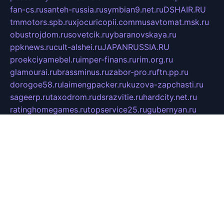
fan-cs.ru
santeh-russia.ru
symbian9.net.ru
DSHAIR.RU
tmmotors.spb.ru
xjocuricopii.com
musavtomat.msk.ru
obustrojdom.ru
sovetcik.ru
ybaranovskaya.ru
ppknews.ru
cult-alshei.ru
JAPANRUSSIA.RU
proekciyamebel.ru
imper-finans.ru
rim.org.ru
glamourai.ru
brassminus.ru
zabor-pro.ru
ftn.pp.ru
dorogoe58.ru
laimengpacker.ru
kuzova-zapchasti.ru
sageerp.ru
taxodrom.ru
dsrazvitie.ru
hardcity.net.ru
ratinghomegames.ru
topservice25.ru
gubernyan.ru
gtglasslined.ru
ii4.ru
tssport.spb.ru
andorra24.com
blackwallstreet.ru
oboimos.ru
optim-doors.com.ru
ikuch.ru
nycr.org.ru
npa21.ru
vremya-ch.spb.ru
desert000.ru
ivtorgi.ru
ifiori.ru
catalog-statei.ru
dcv.org.ru
spetsmaster174.ru
ipkameryhiseeu.ru
dum26.ru
ruspol.spb.ru
fr-opendp.ru
kam-solnyshko.ru
cheyenne-arapaho.ru
sevzapmetal.spb.ru
ted-lapidus.spb.ru
parasite-eliminator.ru
sigma-complete.ru
modernworld.ru
dama-moda.ru