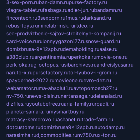
3-sex-porn.ru
ban-damn.ru
purse-factory.ru
viagra-tablet.ru
fasbags.ru
adler-jun.ru
bandamn.ru
fincontech.ru
3sexporn.ru
1mus.ru
darksand.ru
rebus-toys.ru
minelab-msk.ru
rtdco.ru
seo-prodvizhenie-sajtov-stroitelnyh-kompanij.ru
card-voice.ru
rulonnyygazon177.ru
snow-guard.ru
domizbrusa-9x12spb.ru
demaholding.ru
aalse.ru
a380club.ru
argentinamia.ru
perkoka.ru
movie-one.ru
perk-oka.ru
g-octopus.ru
sibarchives.ru
andreislyusar.ru
naruto-x.ru
pursefactory.ru
tor-lyubov-i-grom.ru
spayderhed-2022.ru
movieone.ru
evro-dez.ru
webamator.ru
ma-absolut1.ru
avtopomosch27.ru
nv-750.ru
news-plain.ru
nertansaga.ru
delanalad.ru
dizfiles.ru
youtubefree.ru
aria-family.ru
roadli.ru
planeta-samara.ru
mysmartbuy.ru
matrasy-kemerovo.ru
ashanet.ru
trade-farm.ru
dotcustoms.ru
domizbrusa9x12spb.ru
autodamp.ru
narasimha.ru
djcommodities.ru
nv750.ru
x-ton.ru