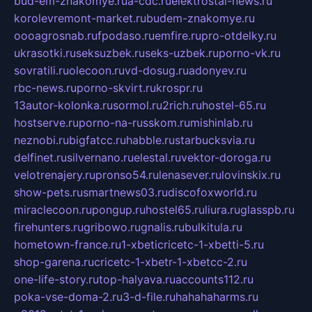
bud-em-znakomye.ru
a-cdc.ru
elektrostal-news.ru
korolevremont-market.ru
budem-znakomye.ru
oooagrosnab.ru
fpodaso.ru
emfire.ru
pro-otdelky.ru
ukrasotki.ru
seksuzbek.ru
seks-uzbek.ru
porno-vk.ru
sovratili.ru
olecoon.ru
vd-dosug.ru
adonyev.ru
rbc-news.ru
porno-skvirt.ru
krospr.ru
13autor-kolonka.ru
sormol.ru
2rich.ru
hostel-65.ru
hostserve.ru
porno-na-russkom.ru
mishinlab.ru
neznobi.ru
bigfatcc.ru
habble.ru
starbucksvia.ru
delfinet.ru
silvernano.ru
elestal.ru
vektor-doroga.ru
velotrenajery.ru
pronso54.ru
lenasever.ru
lovinskix.ru
show-pets.ru
smartnews03.ru
discofoxworld.ru
miraclecoon.ru
pongup.ru
hostel65.ru
liura.ru
glasspb.ru
firehunters.ru
gribowo.ru
gnalis.ru
bulkitula.ru
hometown-france.ru
1-xbeticricetc-1-xbetti-5.ru
shop-garena.ru
cricetc-1-xbetr-1-xbetcc-2.ru
one-life-story.ru
top-halyava.ru
accounts112.ru
poka-vse-doma-2.ru
3-d-file.ru
hahahaharms.ru