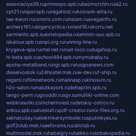
associaciya39.ru
primexpo.spb.ru
bezmorchin.ru
ia2.ru
cpt21.ru
ispecspb.ru
regahost.ru
kolosok-elita.ru
tae-kwon.ru
consrio.com.ru
insiam.ru
avegainfo.ru
archery161.ru
bigencyclica.ru
vlast16.ru
korru.net
sarmiento.spb.su
extelopedia.ru
lammin-suo.spb.ru
iskatour.spb.ru
snpi.org.ru
running-line.ru
krygeva-spa.ru
chel.net.ru
rust-loco.ru
dugshop.ru
hl-beta.spb.ru
school494.spb.ru
mymubaby.ru
epoha-metalband.ru
ngr.spb.ru
rusgosnews.com
dieselvostok.ru
24hostel.msk.ru
w-dev.ru
f-ship.ru
regsmi.ru
filmnetwork.ru
malinasp.ru
kinosvin.ru
h2o-salon.ru
malutkayork.ru
deltaprim.spb.ru
tango-perm.ru
gooddir.ru
sgv.su
multiki-online.com
webkrasotki.com
cherinvest.ru
detskiy-ostrov.ru
ankou.spb.ru
alvesta1.ru
pdf-creator.ru
nix-files.org.ru
sakhatoday.ru
elektrikersymboler.ru
sputnikyes.ru
golf2club.msk.ru
aeforums.ru
zallclub.ru
multimodal.msk.ru
habaigry.ru
haikko.ru
sobakopedia.ru