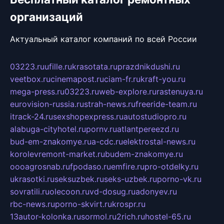
организаций
Актуальный каталог компаний по всей России
03223.ru
ufille.ru
krasotata.ru
prazdnikdushi.ru
veetbox.ru
cinemapost.ru
ciam-fr.ru
kraft-you.ru
mega-press.ru
03223.ru
web-explore.ru
rastenuya.ru
eurovision-russia.ru
strah-news.ru
freeride-team.ru
itrack-24.ru
sexshopexpress.ru
autostudiopro.ru
alabuga-cityhotel.ru
pornv.ru
atlantpereezd.ru
bud-em-znakomye.ru
a-cdc.ru
elektrostal-news.ru
korolevremont-market.ru
budem-znakomye.ru
oooagrosnab.ru
fpodaso.ru
emfire.ru
pro-otdelky.ru
ukrasotki.ru
seksuzbek.ru
seks-uzbek.ru
porno-vk.ru
sovratili.ru
olecoon.ru
vd-dosug.ru
adonyev.ru
rbc-news.ru
porno-skvirt.ru
krospr.ru
13autor-kolonka.ru
sormol.ru
2rich.ru
hostel-65.ru