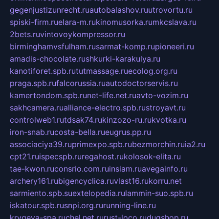
gegenjustizunrecht.ru
autobalashov.ru
utrovortu.ru
spiski-firm.ru
elara-m.ru
kinomusorka.ru
mkcslava.ru
2bets.ru
vintovoykompressor.ru
birminghamvsfulham.ru
sarmat-komp.ru
pioneeri.ru
amadis-chocolate.ru
shkurki-karakulya.ru
kanotiforet.spb.ru
tutmassage.ru
ecolog.org.ru
praga.spb.ru
falcorussia.ru
autodoctorservis.ru
kamertondom.spb.ru
net-life.net.ru
avto-vozim.ru
sakhcamera.ru
alliance-electro.spb.ru
stroyavt.ru
controlweb1.ru
tdsak74.ru
kinzozo-ru.ru
kvotka.ru
iron-snab.ru
costa-bella.ru
eugrus.pp.ru
associaciya39.ru
primexpo.spb.ru
bezmorchin.ru
ia2.ru
cpt21.ru
ispecspb.ru
regahost.ru
kolosok-elita.ru
tae-kwon.ru
consrio.com.ru
insiam.ru
avegainfo.ru
archery161.ru
bigencyclica.ru
vlast16.ru
korru.net
sarmiento.spb.su
extelopedia.ru
lammin-suo.spb.ru
iskatour.spb.ru
snpi.org.ru
running-line.ru
krygeva-spa.ru
chel.net.ru
rust-loco.ru
dugshop.ru