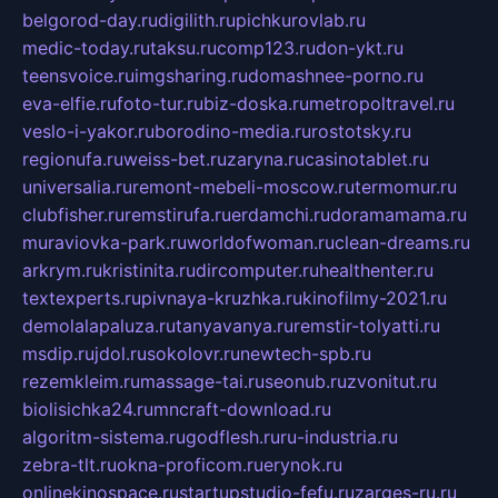
belgorod-day.ru
digilith.ru
pichkurovlab.ru
medic-today.ru
taksu.ru
comp123.ru
don-ykt.ru
teensvoice.ru
imgsharing.ru
domashnee-porno.ru
eva-elfie.ru
foto-tur.ru
biz-doska.ru
metropoltravel.ru
veslo-i-yakor.ru
borodino-media.ru
rostotsky.ru
regionufa.ru
weiss-bet.ru
zaryna.ru
casinotablet.ru
universalia.ru
remont-mebeli-moscow.ru
termomur.ru
clubfisher.ru
remstirufa.ru
erdamchi.ru
doramamama.ru
muraviovka-park.ru
worldofwoman.ru
clean-dreams.ru
arkrym.ru
kristinita.ru
dircomputer.ru
healthenter.ru
textexperts.ru
pivnaya-kruzhka.ru
kinofilmy-2021.ru
demolalapaluza.ru
tanyavanya.ru
remstir-tolyatti.ru
msdip.ru
jdol.ru
sokolovr.ru
newtech-spb.ru
rezemkleim.ru
massage-tai.ru
seonub.ru
zvonitut.ru
biolisichka24.ru
mncraft-download.ru
algoritm-sistema.ru
godflesh.ru
ru-industria.ru
zebra-tlt.ru
okna-proficom.ru
erynok.ru
onlinekinospace.ru
startupstudio-fefu.ru
zarges-ru.ru