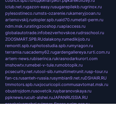
council.spb.ru
лодкипатриот.рф
kafekolizey.ru
iclub.net.ru
gazon-easy.ru
sugarepilekb.ru
grinox.ru
pylesostineco.ru
msts-ozarenie.ru
kameryjooan.ru
artemovskij.ru
dopler.spb.ru
aid70.ru
metall-perm.ru
ndm.msk.ru
ratingzooshop.ru
apiaccess.ru
globalautotrade.info
bezverhovskoe.ru
drsschool.ru
ZOOSMART.SPB.RU
dalakony.ru
medikijob.ru
remontt.spb.ru
photostudia.spb.ru
myragon.ru
terramia.ru
academy62.ru
gardengallereya.ru
rti.com.ru
artem-news.ru
biserinca.ru
krasnodarkurort.com
imshowtv.ru
mebel-v-tule.ru
mobtopik.ru
pcsecurity.net.ru
tool-sib.ru
multimetrunit.ru
sp-tour.ru
fan-cs.ru
santeh-russia.ru
symbian9.net.ru
DSHAIR.RU
tmmotors.spb.ru
xjocuricopii.com
musavtomat.msk.ru
obustrojdom.ru
sovetcik.ru
ybaranovskaya.ru
ppknews.ru
cult-alshei.ru
JAPANRUSSIA.RU
proekciyamebel.ru
imper-finans.ru
rim.org.ru
glamourai.ru
brassminus.ru
zabor-pro.ru
ftn.pp.ru