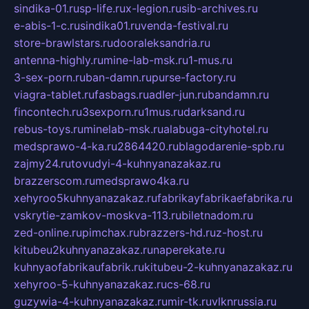
sindika-01.ru
sp-life.ru
x-legion.ru
sib-archives.ru
e-abis-1-c.ru
sindika01.ru
venda-festival.ru
store-brawlstars.ru
dooraleksandria.ru
antenna-highly.ru
mine-lab-msk.ru
1-mus.ru
3-sex-porn.ru
ban-damn.ru
purse-factory.ru
viagra-tablet.ru
fasbags.ru
adler-jun.ru
bandamn.ru
fincontech.ru
3sexporn.ru
1mus.ru
darksand.ru
rebus-toys.ru
minelab-msk.ru
alabuga-cityhotel.ru
medsprawo-4-ka.ru
2864420.ru
blagodarenie-spb.ru
zajmy24.ru
tovudyi-4-kuhnyanazakaz.ru
brazzerscom.ru
medsprawo4ka.ru
xehyroo5kuhnyanazakaz.ru
fabrikayfabrikaefabrika.ru
vskrytie-zamkov-moskva-113.ru
biletnadom.ru
zed-online.ru
pimchax.ru
brazzers-hd.ru
z-host.ru
kitubeu2kuhnyanazakaz.ru
naperekate.ru
kuhnyaofabrikaufabrik.ru
kitubeu-2-kuhnyanazakaz.ru
xehyroo-5-kuhnyanazakaz.ru
cs-68.ru
guzywia-4-kuhnyanazakaz.ru
mir-tk.ru
vlknrussia.ru