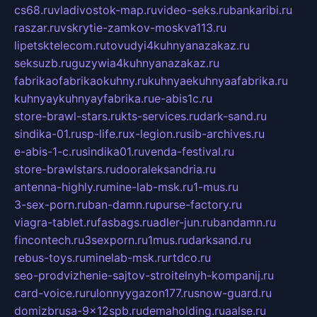
cs68.ru
vladivostok-map.ru
video-seks.ru
bankaribi.ru
raszar.ru
vskrytie-zamkov-moskva113.ru
lipetsktelecom.ru
tovudyi4kuhnyanazakaz.ru
seksuzb.ru
guzywia4kuhnyanazakaz.ru
fabrikaofabrikaokuhny.ru
kuhnyaekuhnyaafabrika.ru
kuhnyaykuhnyayfabrika.ru
e-abis1c.ru
store-brawl-stars.ru
kts-services.ru
dark-sand.ru
sindika-01.ru
sp-life.ru
x-legion.ru
sib-archives.ru
e-abis-1-c.ru
sindika01.ru
venda-festival.ru
store-brawlstars.ru
dooraleksandria.ru
antenna-highly.ru
mine-lab-msk.ru
1-mus.ru
3-sex-porn.ru
ban-damn.ru
purse-factory.ru
viagra-tablet.ru
fasbags.ru
adler-jun.ru
bandamn.ru
fincontech.ru
3sexporn.ru
1mus.ru
darksand.ru
rebus-toys.ru
minelab-msk.ru
rtdco.ru
seo-prodvizhenie-sajtov-stroitelnyh-kompanij.ru
card-voice.ru
rulonnyygazon177.ru
snow-guard.ru
domizbrusa-9x12spb.ru
demaholding.ru
aalse.ru