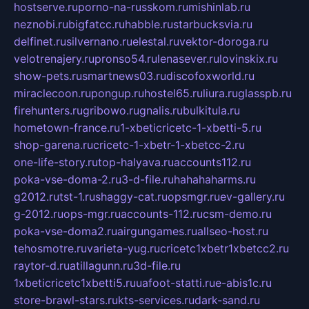
hostserve.ru
porno-na-russkom.ru
mishinlab.ru
neznobi.ru
bigfatcc.ru
habble.ru
starbucksvia.ru
delfinet.ru
silvernano.ru
elestal.ru
vektor-doroga.ru
velotrenajery.ru
pronso54.ru
lenasever.ru
lovinskix.ru
show-pets.ru
smartnews03.ru
discofoxworld.ru
miraclecoon.ru
pongup.ru
hostel65.ru
liura.ru
glasspb.ru
firehunters.ru
gribowo.ru
gnalis.ru
bulkitula.ru
hometown-france.ru
1-xbeticricetc-1-xbetti-5.ru
shop-garena.ru
cricetc-1-xbetr-1-xbetcc-2.ru
one-life-story.ru
top-halyava.ru
accounts112.ru
poka-vse-doma-2.ru
3-d-file.ru
hahahaharms.ru
g2012.ru
tst-1.ru
shaggy-cat.ru
opsmgr.ru
ev-gallery.ru
g-2012.ru
ops-mgr.ru
accounts-112.ru
csm-demo.ru
poka-vse-doma2.ru
airgungames.ru
allseo-host.ru
tehosmotre.ru
varieta-yug.ru
cricetc1xbetr1xbetcc2.ru
raytor-d.ru
atillagunn.ru
3d-file.ru
1xbeticricetc1xbetti5.ru
uafoot-statti.ru
e-abis1c.ru
store-brawl-stars.ru
kts-services.ru
dark-sand.ru