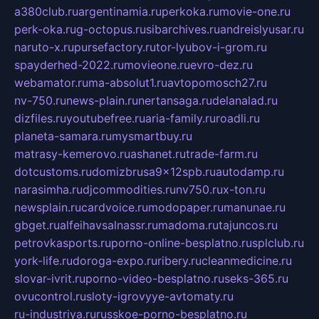
a380club.ru
argentinamia.ru
perkoka.ru
movie-one.ru
perk-oka.ru
g-octopus.ru
sibarchives.ru
andreislyusar.ru
naruto-x.ru
pursefactory.ru
tor-lyubov-i-grom.ru
spayderhed-2022.ru
movieone.ru
evro-dez.ru
webamator.ru
ma-absolut1.ru
avtopomosch27.ru
nv-750.ru
news-plain.ru
nertansaga.ru
delanalad.ru
dizfiles.ru
youtubefree.ru
aria-family.ru
roadli.ru
planeta-samara.ru
mysmartbuy.ru
matrasy-kemerovo.ru
ashanet.ru
trade-farm.ru
dotcustoms.ru
domizbrusa9x12spb.ru
autodamp.ru
narasimha.ru
djcommodities.ru
nv750.ru
x-ton.ru
newsplain.ru
cardvoice.ru
modopaper.ru
manunae.ru
gbget.ru
alfeihavsalnassr.ru
madoma.ru
tajuncos.ru
petrovkasports.ru
porno-online-besplatno.ru
splclub.ru
york-life.ru
doroga-expo.ru
ribery.ru
cleanmedicine.ru
slovar-ivrit.ru
porno-video-besplatno.ru
seks-365.ru
ovucontrol.ru
sloty-igrovyye-avtomaty.ru
ru-industriya.ru
russkoe-porno-besplatno.ru