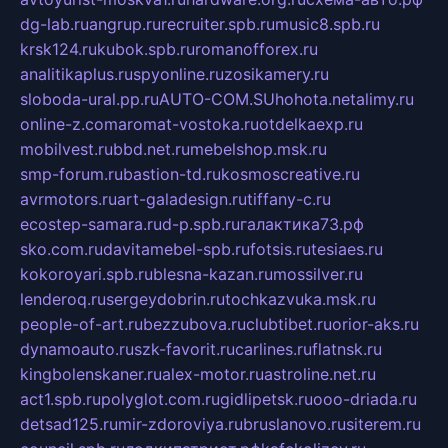
dg-lab.ru
angrup.ru
recruiter.spb.ru
music8.spb.ru
krsk124.ru
kubok.spb.ru
romanofforex.ru
analitikaplus.ru
spyonline.ru
zosikamery.ru
sloboda-ural.pp.ru
AUTO-COM.SU
hohota.net
alimy.ru
online-z.com
aromat-vostoka.ru
otdelkaexp.ru
mobilvest.ru
bbd.net.ru
mebelshop.msk.ru
smp-forum.ru
bastion-td.ru
kosmoscreative.ru
avrmotors.ru
art-galadesign.ru
tiffany-c.ru
ecostep-samara.ru
d-p.spb.ru
галактика73.рф
sko.com.ru
davitamebel-spb.ru
fotsis.ru
tesiaes.ru
kokoroyari.spb.ru
blesna-kazan.ru
mossilver.ru
lenderoq.ru
sergeydobrin.ru
tochkazvuka.msk.ru
people-of-art.ru
bezzubova.ru
clubtibet.ru
orior-aks.ru
dynamoauto.ru
szk-favorit.ru
carlines.ru
flatnsk.ru
kingbolenskaner.ru
alex-motor.ru
astroline.net.ru
act1.spb.ru
polyglot.com.ru
gidlipetsk.ru
ooo-driada.ru
detsad125.ru
mir-zdoroviya.ru
bruslanovo.ru
siterem.ru