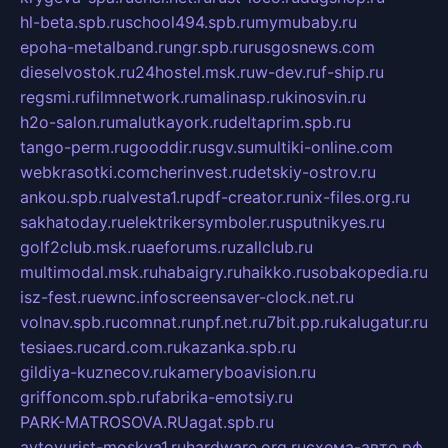
hl-beta.spb.ru
school494.spb.ru
mymubaby.ru
epoha-metalband.ru
ngr.spb.ru
rusgosnews.com
dieselvostok.ru
24hostel.msk.ru
w-dev.ru
f-ship.ru
regsmi.ru
filmnetwork.ru
malinasp.ru
kinosvin.ru
h2o-salon.ru
malutkayork.ru
deltaprim.spb.ru
tango-perm.ru
gooddir.ru
sgv.su
multiki-online.com
webkrasotki.com
cherinvest.ru
detskiy-ostrov.ru
ankou.spb.ru
alvesta1.ru
pdf-creator.ru
nix-files.org.ru
sakhatoday.ru
elektrikersymboler.ru
sputnikyes.ru
golf2club.msk.ru
aeforums.ru
zallclub.ru
multimodal.msk.ru
habaigry.ru
haikko.ru
sobakopedia.ru
isz-fest.ru
ewnc.info
screensaver-clock.net.ru
volnav.spb.ru
comnat.ru
npf.net.ru
7bit.pp.ru
kalugatur.ru
tesiaes.ru
card.com.ru
kazanka.spb.ru
gildiya-kuznecov.ru
kameryboavision.ru
griffoncom.spb.ru
fabrika-emotsiy.ru
PARK-MATROSOVA.RU
agat.spb.ru
avtoyurist-moskva1.ru
hardware.org.ru
схема-авто.рф