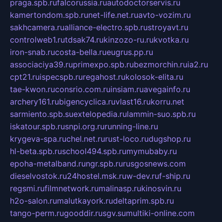
praga.spb.ru
falcorussia.ru
autodoctorservis.ru
kamertondom.spb.ru
net-life.net.ru
avto-vozim.ru
sakhcamera.ru
alliance-electro.spb.ru
stroyavt.ru
controlweb1.ru
tdsak74.ru
kinzozo-ru.ru
kvotka.ru
iron-snab.ru
costa-bella.ru
eugrus.pp.ru
associaciya39.ru
primexpo.spb.ru
bezmorchin.ru
ia2.ru
cpt21.ru
ispecspb.ru
regahost.ru
kolosok-elita.ru
tae-kwon.ru
consrio.com.ru
insiam.ru
avegainfo.ru
archery161.ru
bigencyclica.ru
vlast16.ru
korru.net
sarmiento.spb.su
extelopedia.ru
lammin-suo.spb.ru
iskatour.spb.ru
snpi.org.ru
running-line.ru
krygeva-spa.ru
chel.net.ru
rust-loco.ru
dugshop.ru
hl-beta.spb.ru
school494.spb.ru
mymubaby.ru
epoha-metalband.ru
ngr.spb.ru
rusgosnews.com
dieselvostok.ru
24hostel.msk.ru
w-dev.ru
f-ship.ru
regsmi.ru
filmnetwork.ru
malinasp.ru
kinosvin.ru
h2o-salon.ru
malutkayork.ru
deltaprim.spb.ru
tango-perm.ru
gooddir.ru
sgv.su
multiki-online.com