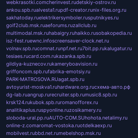
webkrasotki.com
cherinvest.ru
detskiy-ostrov.ru
ankou.spb.ru
alvesta1.ru
pdf-creator.ru
nix-files.org.ru
sakhatoday.ru
elektrikersymboler.ru
sputnikyes.ru
golf2club.msk.ru
aeforums.ru
zallclub.ru
multimodal.msk.ru
habaigry.ru
haikko.ru
sobakopedia.ru
isz-fest.ru
ewnc.info
screensaver-clock.net.ru
volnav.spb.ru
comnat.ru
npf.net.ru
7bit.pp.ru
kalugatur.ru
tesiaes.ru
card.com.ru
kazanka.spb.ru
gildiya-kuznecov.ru
kameryboavision.ru
griffoncom.spb.ru
fabrika-emotsiy.ru
PARK-MATROSOVA.RU
agat.spb.ru
avtoyurist-moskva1.ru
hardware.org.ru
схема-авто.рф
dg-lab.ru
angrup.ru
recruiter.spb.ru
music8.spb.ru
krsk124.ru
kubok.spb.ru
romanofforex.ru
analitikaplus.ru
spyonline.ru
zosikamery.ru
sloboda-ural.pp.ru
AUTO-COM.SU
hohota.net
alimy.ru
online-z.com
aromat-vostoka.ru
otdelkaexp.ru
mobilvest.ru
bbd.net.ru
mebelshop.msk.ru