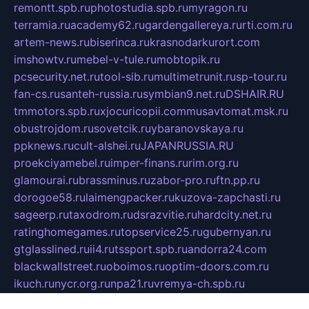
remontt.spb.ru
photostudia.spb.ru
myragon.ru
terramia.ru
academy62.ru
gardengallereya.ru
rti.com.ru
artem-news.ru
biserinca.ru
krasnodarkurort.com
imshowtv.ru
mebel-v-tule.ru
mobtopik.ru
pcsecurity.net.ru
tool-sib.ru
multimetrunit.ru
sp-tour.ru
fan-cs.ru
santeh-russia.ru
symbian9.net.ru
DSHAIR.RU
tmmotors.spb.ru
xjocuricopii.com
musavtomat.msk.ru
obustrojdom.ru
sovetcik.ru
ybaranovskaya.ru
ppknews.ru
cult-alshei.ru
JAPANRUSSIA.RU
proekciyamebel.ru
imper-finans.ru
rim.org.ru
glamourai.ru
brassminus.ru
zabor-pro.ru
ftn.pp.ru
dorogoe58.ru
laimengpacker.ru
kuzova-zapchasti.ru
sageerp.ru
taxodrom.ru
dsrazvitie.ru
hardcity.net.ru
ratinghomegames.ru
topservice25.ru
gubernyan.ru
gtglasslined.ru
ii4.ru
tssport.spb.ru
andorra24.com
blackwallstreet.ru
oboimos.ru
optim-doors.com.ru
ikuch.ru
nycr.org.ru
npa21.ru
vremya-ch.spb.ru
desert000.ru
ivtorgi.ru
ifiori.ru
catalog-statei.ru