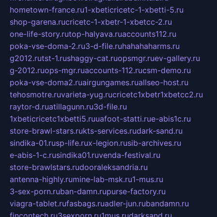
hometown-france.ru
1-xbeticricetc-1-xbetti-5.ru
shop-garena.ru
cricetc-1-xbetr-1-xbetcc-2.ru
one-life-story.ru
top-halyava.ru
accounts112.ru
poka-vse-doma-2.ru
3-d-file.ru
hahahaharms.ru
g2012.ru
tst-1.ru
shaggy-cat.ru
opsmgr.ru
ev-gallery.ru
g-2012.ru
ops-mgr.ru
accounts-112.ru
csm-demo.ru
poka-vse-doma2.ru
airgungames.ru
allseo-host.ru
tehosmotre.ru
varieta-yug.ru
cricetc1xbetr1xbetcc2.ru
raytor-d.ru
atillagunn.ru
3d-file.ru
1xbeticricetc1xbetti5.ru
uafoot-statti.ru
e-abis1c.ru
store-brawl-stars.ru
kts-services.ru
dark-sand.ru
sindika-01.ru
sp-life.ru
x-legion.ru
sib-archives.ru
e-abis-1-c.ru
sindika01.ru
venda-festival.ru
store-brawlstars.ru
dooraleksandria.ru
antenna-highly.ru
mine-lab-msk.ru
1-mus.ru
3-sex-porn.ru
ban-damn.ru
purse-factory.ru
viagra-tablet.ru
fasbags.ru
adler-jun.ru
bandamn.ru
fincontech.ru
3sexporn.ru
1mus.ru
darksand.ru