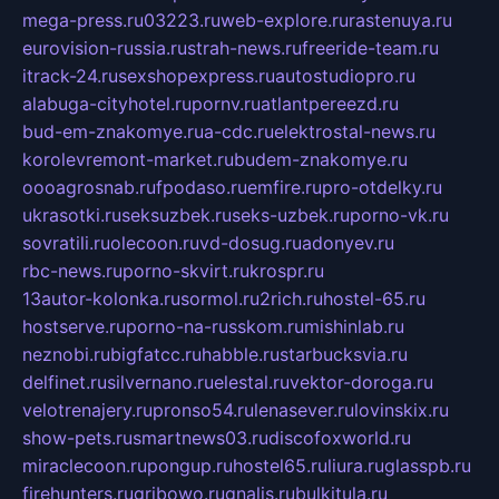
mega-press.ru
03223.ru
web-explore.ru
rastenuya.ru
eurovision-russia.ru
strah-news.ru
freeride-team.ru
itrack-24.ru
sexshopexpress.ru
autostudiopro.ru
alabuga-cityhotel.ru
pornv.ru
atlantpereezd.ru
bud-em-znakomye.ru
a-cdc.ru
elektrostal-news.ru
korolevremont-market.ru
budem-znakomye.ru
oooagrosnab.ru
fpodaso.ru
emfire.ru
pro-otdelky.ru
ukrasotki.ru
seksuzbek.ru
seks-uzbek.ru
porno-vk.ru
sovratili.ru
olecoon.ru
vd-dosug.ru
adonyev.ru
rbc-news.ru
porno-skvirt.ru
krospr.ru
13autor-kolonka.ru
sormol.ru
2rich.ru
hostel-65.ru
hostserve.ru
porno-na-russkom.ru
mishinlab.ru
neznobi.ru
bigfatcc.ru
habble.ru
starbucksvia.ru
delfinet.ru
silvernano.ru
elestal.ru
vektor-doroga.ru
velotrenajery.ru
pronso54.ru
lenasever.ru
lovinskix.ru
show-pets.ru
smartnews03.ru
discofoxworld.ru
miraclecoon.ru
pongup.ru
hostel65.ru
liura.ru
glasspb.ru
firehunters.ru
gribowo.ru
gnalis.ru
bulkitula.ru