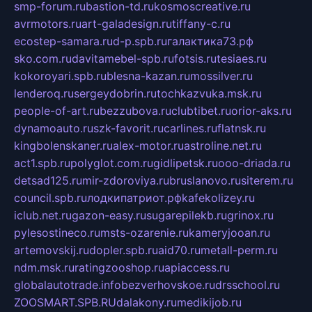
smp-forum.ru
bastion-td.ru
kosmoscreative.ru
avrmotors.ru
art-galadesign.ru
tiffany-c.ru
ecostep-samara.ru
d-p.spb.ru
галактика73.рф
sko.com.ru
davitamebel-spb.ru
fotsis.ru
tesiaes.ru
kokoroyari.spb.ru
blesna-kazan.ru
mossilver.ru
lenderoq.ru
sergeydobrin.ru
tochkazvuka.msk.ru
people-of-art.ru
bezzubova.ru
clubtibet.ru
orior-aks.ru
dynamoauto.ru
szk-favorit.ru
carlines.ru
flatnsk.ru
kingbolenskaner.ru
alex-motor.ru
astroline.net.ru
act1.spb.ru
polyglot.com.ru
gidlipetsk.ru
ooo-driada.ru
detsad125.ru
mir-zdoroviya.ru
bruslanovo.ru
siterem.ru
council.spb.ru
лодкипатриот.рф
kafekolizey.ru
iclub.net.ru
gazon-easy.ru
sugarepilekb.ru
grinox.ru
pylesostineco.ru
msts-ozarenie.ru
kameryjooan.ru
artemovskij.ru
dopler.spb.ru
aid70.ru
metall-perm.ru
ndm.msk.ru
ratingzooshop.ru
apiaccess.ru
globalautotrade.info
bezverhovskoe.ru
drsschool.ru
ZOOSMART.SPB.RU
dalakony.ru
medikijob.ru