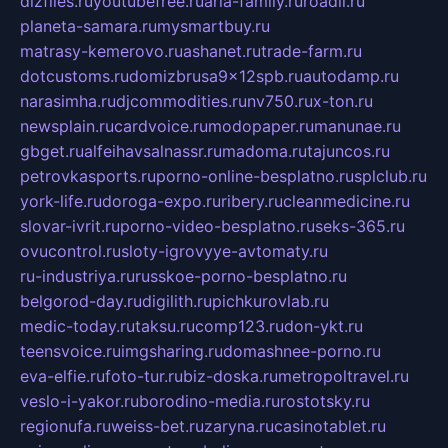
dizfiles.ru
youtubefree.ru
aria-family.ru
roadli.ru
planeta-samara.ru
mysmartbuy.ru
matrasy-kemerovo.ru
ashanet.ru
trade-farm.ru
dotcustoms.ru
domizbrusa9x12spb.ru
autodamp.ru
narasimha.ru
djcommodities.ru
nv750.ru
x-ton.ru
newsplain.ru
cardvoice.ru
modopaper.ru
manunae.ru
gbget.ru
alfeihavsalnassr.ru
madoma.ru
tajuncos.ru
petrovkasports.ru
porno-online-besplatno.ru
splclub.ru
york-life.ru
doroga-expo.ru
ribery.ru
cleanmedicine.ru
slovar-ivrit.ru
porno-video-besplatno.ru
seks-365.ru
ovucontrol.ru
sloty-igrovyye-avtomaty.ru
ru-industriya.ru
russkoe-porno-besplatno.ru
belgorod-day.ru
digilith.ru
pichkurovlab.ru
medic-today.ru
taksu.ru
comp123.ru
don-ykt.ru
teensvoice.ru
imgsharing.ru
domashnee-porno.ru
eva-elfie.ru
foto-tur.ru
biz-doska.ru
metropoltravel.ru
veslo-i-yakor.ru
borodino-media.ru
rostotsky.ru
regionufa.ru
weiss-bet.ru
zaryna.ru
casinotablet.ru