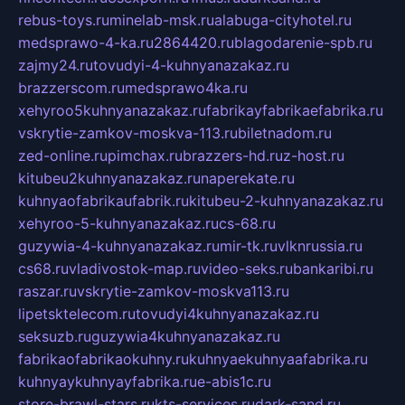
rebus-toys.ru
minelab-msk.ru
alabuga-cityhotel.ru
medsprawo-4-ka.ru
2864420.ru
blagodarenie-spb.ru
zajmy24.ru
tovudyi-4-kuhnyanazakaz.ru
brazzerscom.ru
medsprawo4ka.ru
xehyroo5kuhnyanazakaz.ru
fabrikayfabrikaefabrika.ru
vskrytie-zamkov-moskva-113.ru
biletnadom.ru
zed-online.ru
pimchax.ru
brazzers-hd.ru
z-host.ru
kitubeu2kuhnyanazakaz.ru
naperekate.ru
kuhnyaofabrikaufabrik.ru
kitubeu-2-kuhnyanazakaz.ru
xehyroo-5-kuhnyanazakaz.ru
cs-68.ru
guzywia-4-kuhnyanazakaz.ru
mir-tk.ru
vlknrussia.ru
cs68.ru
vladivostok-map.ru
video-seks.ru
bankaribi.ru
raszar.ru
vskrytie-zamkov-moskva113.ru
lipetsktelecom.ru
tovudyi4kuhnyanazakaz.ru
seksuzb.ru
guzywia4kuhnyanazakaz.ru
fabrikaofabrikaokuhny.ru
kuhnyaekuhnyaafabrika.ru
kuhnyaykuhnyayfabrika.ru
e-abis1c.ru
store-brawl-stars.ru
kts-services.ru
dark-sand.ru