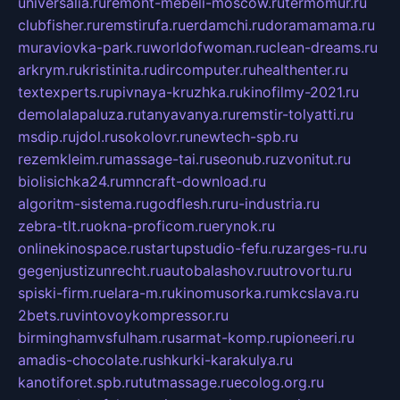
universalia.ru
remont-mebeli-moscow.ru
termomur.ru
clubfisher.ru
remstirufa.ru
erdamchi.ru
doramamama.ru
muraviovka-park.ru
worldofwoman.ru
clean-dreams.ru
arkrym.ru
kristinita.ru
dircomputer.ru
healthenter.ru
textexperts.ru
pivnaya-kruzhka.ru
kinofilmy-2021.ru
demolalapaluza.ru
tanyavanya.ru
remstir-tolyatti.ru
msdip.ru
jdol.ru
sokolovr.ru
newtech-spb.ru
rezemkleim.ru
massage-tai.ru
seonub.ru
zvonitut.ru
biolisichka24.ru
mncraft-download.ru
algoritm-sistema.ru
godflesh.ru
ru-industria.ru
zebra-tlt.ru
okna-proficom.ru
erynok.ru
onlinekinospace.ru
startupstudio-fefu.ru
zarges-ru.ru
gegenjustizunrecht.ru
autobalashov.ru
utrovortu.ru
spiski-firm.ru
elara-m.ru
kinomusorka.ru
mkcslava.ru
2bets.ru
vintovoykompressor.ru
birminghamvsfulham.ru
sarmat-komp.ru
pioneeri.ru
amadis-chocolate.ru
shkurki-karakulya.ru
kanotiforet.spb.ru
tutmassage.ru
ecolog.org.ru