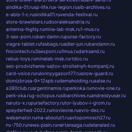
sindika-01.ru
sp-life.ru
x-legion.ru
sib-archives.ru
e-abis-1-c.ru
sindika01.ru
venda-festival.ru
store-brawlstars.ru
dooraleksandria.ru
antenna-highly.ru
mine-lab-msk.ru
1-mus.ru
3-sex-porn.ru
ban-damn.ru
purse-factory.ru
viagra-tablet.ru
fasbags.ru
adler-jun.ru
bandamn.ru
fincontech.ru
3sexporn.ru
1mus.ru
darksand.ru
rebus-toys.ru
minelab-msk.ru
rtdco.ru
seo-prodvizhenie-sajtov-stroitelnyh-kompanij.ru
card-voice.ru
rulonnyygazon177.ru
snow-guard.ru
domizbrusa-9x12spb.ru
demaholding.ru
aalse.ru
a380club.ru
argentinamia.ru
perkoka.ru
movie-one.ru
perk-oka.ru
g-octopus.ru
sibarchives.ru
andreislyusar.ru
naruto-x.ru
pursefactory.ru
tor-lyubov-i-grom.ru
spayderhed-2022.ru
movieone.ru
evro-dez.ru
webamator.ru
ma-absolut1.ru
avtopomosch27.ru
nv-750.ru
news-plain.ru
nertansaga.ru
delanalad.ru