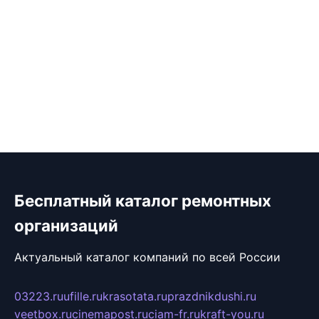
Бесплатный каталог ремонтных
организаций
Актуальный каталог компаний по всей России
03223.ru
ufille.ru
krasotata.ru
prazdnikdushi.ru
veetbox.ru
cinemapost.ru
ciam-fr.ru
kraft-you.ru