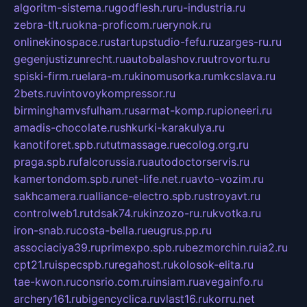
algoritm-sistema.ru
godflesh.ru
ru-industria.ru
zebra-tlt.ru
okna-proficom.ru
erynok.ru
onlinekinospace.ru
startupstudio-fefu.ru
zarges-ru.ru
gegenjustizunrecht.ru
autobalashov.ru
utrovortu.ru
spiski-firm.ru
elara-m.ru
kinomusorka.ru
mkcslava.ru
2bets.ru
vintovoykompressor.ru
birminghamvsfulham.ru
sarmat-komp.ru
pioneeri.ru
amadis-chocolate.ru
shkurki-karakulya.ru
kanotiforet.spb.ru
tutmassage.ru
ecolog.org.ru
praga.spb.ru
falcorussia.ru
autodoctorservis.ru
kamertondom.spb.ru
net-life.net.ru
avto-vozim.ru
sakhcamera.ru
alliance-electro.spb.ru
stroyavt.ru
controlweb1.ru
tdsak74.ru
kinzozo-ru.ru
kvotka.ru
iron-snab.ru
costa-bella.ru
eugrus.pp.ru
associaciya39.ru
primexpo.spb.ru
bezmorchin.ru
ia2.ru
cpt21.ru
ispecspb.ru
regahost.ru
kolosok-elita.ru
tae-kwon.ru
consrio.com.ru
insiam.ru
avegainfo.ru
archery161.ru
bigencyclica.ru
vlast16.ru
korru.net