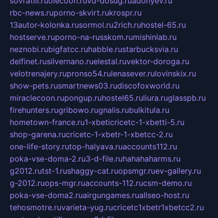
sovratili.ru
olecoon.ru
vd-dosug.ru
adonyev.ru
rbc-news.ru
porno-skvirt.ru
krospr.ru
13autor-kolonka.ru
sormol.ru
2rich.ru
hostel-65.ru
hostserve.ru
porno-na-russkom.ru
mishinlab.ru
neznobi.ru
bigfatcc.ru
habble.ru
starbucksvia.ru
delfinet.ru
silvernano.ru
elestal.ru
vektor-doroga.ru
velotrenajery.ru
pronso54.ru
lenasever.ru
lovinskix.ru
show-pets.ru
smartnews03.ru
discofoxworld.ru
miraclecoon.ru
pongup.ru
hostel65.ru
liura.ru
glasspb.ru
firehunters.ru
gribowo.ru
gnalis.ru
bulkitula.ru
hometown-france.ru
1-xbeticricetc-1-xbetti-5.ru
shop-garena.ru
cricetc-1-xbetr-1-xbetcc-2.ru
one-life-story.ru
top-halyava.ru
accounts112.ru
poka-vse-doma-2.ru
3-d-file.ru
hahahaharms.ru
g2012.ru
tst-1.ru
shaggy-cat.ru
opsmgr.ru
ev-gallery.ru
g-2012.ru
ops-mgr.ru
accounts-112.ru
csm-demo.ru
poka-vse-doma2.ru
airgungames.ru
allseo-host.ru
tehosmotre.ru
varieta-yug.ru
cricetc1xbetr1xbetcc2.ru