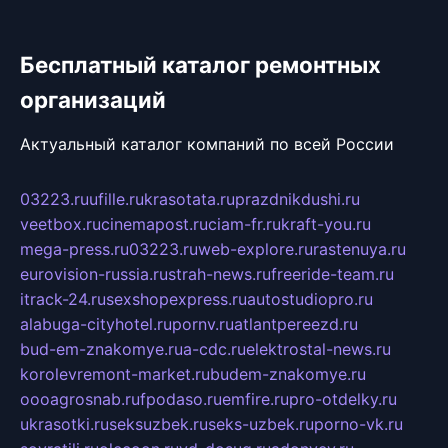
Бесплатный каталог ремонтных
организаций
Актуальный каталог компаний по всей России
03223.ru
ufille.ru
krasotata.ru
prazdnikdushi.ru
veetbox.ru
cinemapost.ru
ciam-fr.ru
kraft-you.ru
mega-press.ru
03223.ru
web-explore.ru
rastenuya.ru
eurovision-russia.ru
strah-news.ru
freeride-team.ru
itrack-24.ru
sexshopexpress.ru
autostudiopro.ru
alabuga-cityhotel.ru
pornv.ru
atlantpereezd.ru
bud-em-znakomye.ru
a-cdc.ru
elektrostal-news.ru
korolevremont-market.ru
budem-znakomye.ru
oooagrosnab.ru
fpodaso.ru
emfire.ru
pro-otdelky.ru
ukrasotki.ru
seksuzbek.ru
seks-uzbek.ru
porno-vk.ru