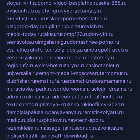
slovar-ivrit.ru
porno-video-besplatno.ru
seks-365.ru
ovucontrol.ru
sloty-igrovyye-avtomaty.ru
ru-industriya.ru
russkoe-porno-besplatno.ru
belgorod-day.ru
digilith.ru
pichkurovlab.ru
medic-today.ru
taksu.ru
comp123.ru
don-ykt.ru
teensvoice.ru
imgsharing.ru
domashnee-porno.ru
eva-elfie.ru
foto-tur.ru
biz-doska.ru
metropoltravel.ru
veslo-i-yakor.ru
borodino-media.ru
rostotsky.ru
regionufa.ru
weiss-bet.ru
zaryna.ru
casinotablet.ru
universalia.ru
remont-mebeli-moscow.ru
termomur.ru
clubfisher.ru
remstirufa.ru
erdamchi.ru
doramamama.ru
muraviovka-park.ru
worldofwoman.ru
clean-dreams.ru
arkrym.ru
kristinita.ru
dircomputer.ru
healthenter.ru
textexperts.ru
pivnaya-kruzhka.ru
kinofilmy-2021.ru
demolalapaluza.ru
tanyavanya.ru
remstir-tolyatti.ru
msdip.ru
jdol.ru
sokolovr.ru
newtech-spb.ru
rezemkleim.ru
massage-tai.ru
seonub.ru
zvonitut.ru
biolisichka24.ru
mncraft-download.ru