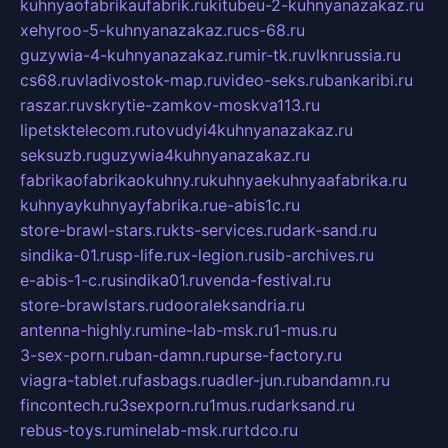
kuhnyaofabrikaufabrik.ru
kitubeu-2-kuhnyanazakaz.ru
xehyroo-5-kuhnyanazakaz.ru
cs-68.ru
guzywia-4-kuhnyanazakaz.ru
mir-tk.ru
vlknrussia.ru
cs68.ru
vladivostok-map.ru
video-seks.ru
bankaribi.ru
raszar.ru
vskrytie-zamkov-moskva113.ru
lipetsktelecom.ru
tovudyi4kuhnyanazakaz.ru
seksuzb.ru
guzywia4kuhnyanazakaz.ru
fabrikaofabrikaokuhny.ru
kuhnyaekuhnyaafabrika.ru
kuhnyaykuhnyayfabrika.ru
e-abis1c.ru
store-brawl-stars.ru
kts-services.ru
dark-sand.ru
sindika-01.ru
sp-life.ru
x-legion.ru
sib-archives.ru
e-abis-1-c.ru
sindika01.ru
venda-festival.ru
store-brawlstars.ru
dooraleksandria.ru
antenna-highly.ru
mine-lab-msk.ru
1-mus.ru
3-sex-porn.ru
ban-damn.ru
purse-factory.ru
viagra-tablet.ru
fasbags.ru
adler-jun.ru
bandamn.ru
fincontech.ru
3sexporn.ru
1mus.ru
darksand.ru
rebus-toys.ru
minelab-msk.ru
rtdco.ru