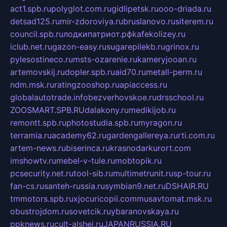
act1.spb.ru
polyglot.com.ru
gidlipetsk.ru
ooo-driada.ru
detsad125.ru
mir-zdoroviya.ru
bruslanovo.ru
siterem.ru
council.spb.ru
лодкипатриот.рф
kafekolizey.ru
iclub.net.ru
gazon-easy.ru
sugarepilekb.ru
grinox.ru
pylesostineco.ru
msts-ozarenie.ru
kameryjooan.ru
artemovskij.ru
dopler.spb.ru
aid70.ru
metall-perm.ru
ndm.msk.ru
ratingzooshop.ru
apiaccess.ru
globalautotrade.info
bezverhovskoe.ru
drsschool.ru
ZOOSMART.SPB.RU
dalakony.ru
medikijob.ru
remontt.spb.ru
photostudia.spb.ru
myragon.ru
terramia.ru
academy62.ru
gardengallereya.ru
rti.com.ru
artem-news.ru
biserinca.ru
krasnodarkurort.com
imshowtv.ru
mebel-v-tule.ru
mobtopik.ru
pcsecurity.net.ru
tool-sib.ru
multimetrunit.ru
sp-tour.ru
fan-cs.ru
santeh-russia.ru
symbian9.net.ru
DSHAIR.RU
tmmotors.spb.ru
xjocuricopii.com
musavtomat.msk.ru
obustrojdom.ru
sovetcik.ru
ybaranovskaya.ru
ppknews.ru
cult-alshei.ru
JAPANRUSSIA.RU