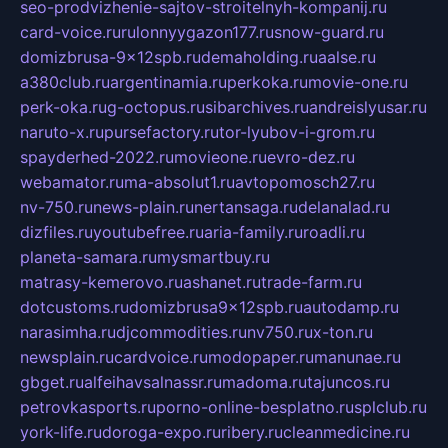
seo-prodvizhenie-sajtov-stroitelnyh-kompanij.ru
card-voice.ru
rulonnyygazon177.ru
snow-guard.ru
domizbrusa-9x12spb.ru
demaholding.ru
aalse.ru
a380club.ru
argentinamia.ru
perkoka.ru
movie-one.ru
perk-oka.ru
g-octopus.ru
sibarchives.ru
andreislyusar.ru
naruto-x.ru
pursefactory.ru
tor-lyubov-i-grom.ru
spayderhed-2022.ru
movieone.ru
evro-dez.ru
webamator.ru
ma-absolut1.ru
avtopomosch27.ru
nv-750.ru
news-plain.ru
nertansaga.ru
delanalad.ru
dizfiles.ru
youtubefree.ru
aria-family.ru
roadli.ru
planeta-samara.ru
mysmartbuy.ru
matrasy-kemerovo.ru
ashanet.ru
trade-farm.ru
dotcustoms.ru
domizbrusa9x12spb.ru
autodamp.ru
narasimha.ru
djcommodities.ru
nv750.ru
x-ton.ru
newsplain.ru
cardvoice.ru
modopaper.ru
manunae.ru
gbget.ru
alfeihavsalnassr.ru
madoma.ru
tajuncos.ru
petrovkasports.ru
porno-online-besplatno.ru
splclub.ru
york-life.ru
doroga-expo.ru
ribery.ru
cleanmedicine.ru