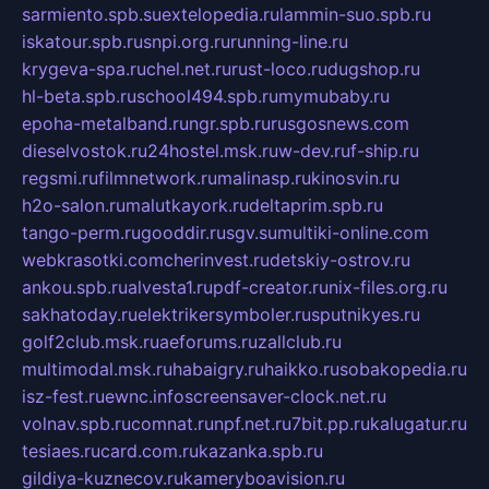
sarmiento.spb.su
extelopedia.ru
lammin-suo.spb.ru
iskatour.spb.ru
snpi.org.ru
running-line.ru
krygeva-spa.ru
chel.net.ru
rust-loco.ru
dugshop.ru
hl-beta.spb.ru
school494.spb.ru
mymubaby.ru
epoha-metalband.ru
ngr.spb.ru
rusgosnews.com
dieselvostok.ru
24hostel.msk.ru
w-dev.ru
f-ship.ru
regsmi.ru
filmnetwork.ru
malinasp.ru
kinosvin.ru
h2o-salon.ru
malutkayork.ru
deltaprim.spb.ru
tango-perm.ru
gooddir.ru
sgv.su
multiki-online.com
webkrasotki.com
cherinvest.ru
detskiy-ostrov.ru
ankou.spb.ru
alvesta1.ru
pdf-creator.ru
nix-files.org.ru
sakhatoday.ru
elektrikersymboler.ru
sputnikyes.ru
golf2club.msk.ru
aeforums.ru
zallclub.ru
multimodal.msk.ru
habaigry.ru
haikko.ru
sobakopedia.ru
isz-fest.ru
ewnc.info
screensaver-clock.net.ru
volnav.spb.ru
comnat.ru
npf.net.ru
7bit.pp.ru
kalugatur.ru
tesiaes.ru
card.com.ru
kazanka.spb.ru
gildiya-kuznecov.ru
kameryboavision.ru