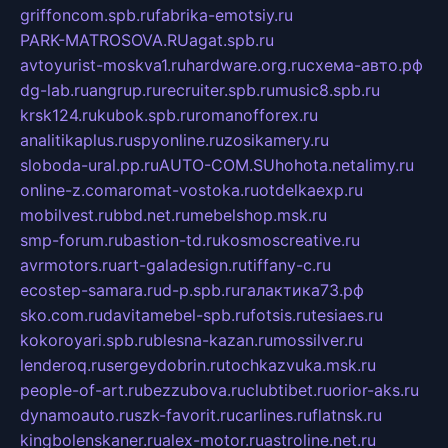
griffoncom.spb.ru
fabrika-emotsiy.ru
PARK-MATROSOVA.RU
agat.spb.ru
avtoyurist-moskva1.ru
hardware.org.ru
схема-авто.рф
dg-lab.ru
angrup.ru
recruiter.spb.ru
music8.spb.ru
krsk124.ru
kubok.spb.ru
romanofforex.ru
analitikaplus.ru
spyonline.ru
zosikamery.ru
sloboda-ural.pp.ru
AUTO-COM.SU
hohota.net
alimy.ru
online-z.com
aromat-vostoka.ru
otdelkaexp.ru
mobilvest.ru
bbd.net.ru
mebelshop.msk.ru
smp-forum.ru
bastion-td.ru
kosmoscreative.ru
avrmotors.ru
art-galadesign.ru
tiffany-c.ru
ecostep-samara.ru
d-p.spb.ru
галактика73.рф
sko.com.ru
davitamebel-spb.ru
fotsis.ru
tesiaes.ru
kokoroyari.spb.ru
blesna-kazan.ru
mossilver.ru
lenderoq.ru
sergeydobrin.ru
tochkazvuka.msk.ru
people-of-art.ru
bezzubova.ru
clubtibet.ru
orior-aks.ru
dynamoauto.ru
szk-favorit.ru
carlines.ru
flatnsk.ru
kingbolenskaner.ru
alex-motor.ru
astroline.net.ru