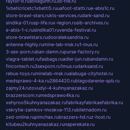
raytor-d.ru
atillagunn.ru
3d-file.ru
1xbeticricetc1xbetti5.ru
uafoot-statti.ru
e-abis1c.ru
store-brawl-stars.ru
kts-services.ru
dark-sand.ru
sindika-01.ru
sp-life.ru
x-legion.ru
sib-archives.ru
e-abis-1-c.ru
sindika01.ru
venda-festival.ru
store-brawlstars.ru
dooraleksandria.ru
antenna-highly.ru
mine-lab-msk.ru
1-mus.ru
3-sex-porn.ru
ban-damn.ru
purse-factory.ru
viagra-tablet.ru
fasbags.ru
adler-jun.ru
bandamn.ru
fincontech.ru
3sexporn.ru
1mus.ru
darksand.ru
rebus-toys.ru
minelab-msk.ru
alabuga-cityhotel.ru
medsprawo-4-ka.ru
2864420.ru
blagodarenie-spb.ru
zajmy24.ru
tovudyi-4-kuhnyanazakaz.ru
brazzerscom.ru
medsprawo4ka.ru
xehyroo5kuhnyanazakaz.ru
fabrikayfabrikaefabrika.ru
vskrytie-zamkov-moskva-113.ru
biletnadom.ru
zed-online.ru
pimchax.ru
brazzers-hd.ru
z-host.ru
kitubeu2kuhnyanazakaz.ru
naperekate.ru