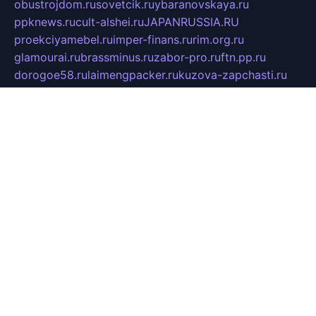
obustrojdom.ru
sovetcik.ru
ybaranovskaya.ru
ppknews.ru
cult-alshei.ru
JAPANRUSSIA.RU
proekciyamebel.ru
imper-finans.ru
rim.org.ru
glamourai.ru
brassminus.ru
zabor-pro.ru
ftn.pp.ru
dorogoe58.ru
laimengpacker.ru
kuzova-zapchasti.ru
sageerp.ru
taxodrom.ru
dsrazvitie.ru
hardcity.net.ru
ratinghomegames.ru
topservice25.ru
gubernyan.ru
gtglasslined.ru
ii4.ru
tssport.spb.ru
andorra24.com
blackwallstreet.ru
oboimos.ru
optim-doors.com.ru
ikuch.ru
nycr.org.ru
npa21.ru
vremya-ch.spb.ru
desert000.ru
ivtorgi.ru
ifiori.ru
catalog-statei.ru
dcv.org.ru
spetsmaster174.ru
ipkameryhiseeu.ru
dum26.ru
ruspol.spb.ru
fr-opendp.ru
kam-solnyshko.ru
cheyenne-arapaho.ru
sevzapmetal.spb.ru
ted-lapidus.spb.ru
parasite-eliminator.ru
sigma-complete.ru
modernworld.ru
dama-moda.ru
eholot-group.ru
sk-nvkz.ru
DRONGOLD.RU
democratia2.ru
i-farmer.ru
mass-sport.org