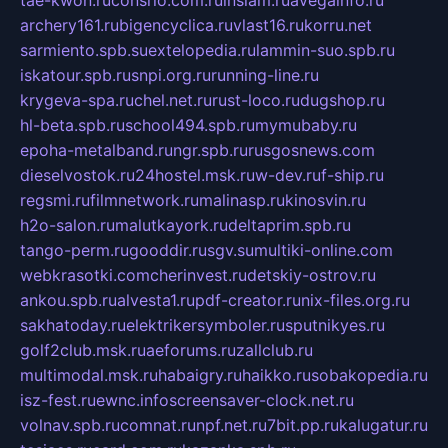
archery161.ru
bigencyclica.ru
vlast16.ru
korru.net
sarmiento.spb.su
extelopedia.ru
lammin-suo.spb.ru
iskatour.spb.ru
snpi.org.ru
running-line.ru
krygeva-spa.ru
chel.net.ru
rust-loco.ru
dugshop.ru
hl-beta.spb.ru
school494.spb.ru
mymubaby.ru
epoha-metalband.ru
ngr.spb.ru
rusgosnews.com
dieselvostok.ru
24hostel.msk.ru
w-dev.ru
f-ship.ru
regsmi.ru
filmnetwork.ru
malinasp.ru
kinosvin.ru
h2o-salon.ru
malutkayork.ru
deltaprim.spb.ru
tango-perm.ru
gooddir.ru
sgv.su
multiki-online.com
webkrasotki.com
cherinvest.ru
detskiy-ostrov.ru
ankou.spb.ru
alvesta1.ru
pdf-creator.ru
nix-files.org.ru
sakhatoday.ru
elektrikersymboler.ru
sputnikyes.ru
golf2club.msk.ru
aeforums.ru
zallclub.ru
multimodal.msk.ru
habaigry.ru
haikko.ru
sobakopedia.ru
isz-fest.ru
ewnc.info
screensaver-clock.net.ru
volnav.spb.ru
comnat.ru
npf.net.ru
7bit.pp.ru
kalugatur.ru