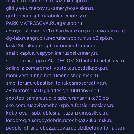
tesiaes.ru
card.com.ru
kazanka.spb.ru
gildiya-kuznecov.ru
kameryboavision.ru
griffoncom.spb.ru
fabrika-emotsiy.ru
PARK-MATROSOVA.RU
agat.spb.ru
avtoyurist-moskva1.ru
hardware.org.ru
схема-авто.рф
dg-lab.ru
angrup.ru
recruiter.spb.ru
music8.spb.ru
krsk124.ru
kubok.spb.ru
romanofforex.ru
analitikaplus.ru
spyonline.ru
zosikamery.ru
sloboda-ural.pp.ru
AUTO-COM.SU
hohota.net
alimy.ru
online-z.com
aromat-vostoka.ru
otdelkaexp.ru
mobilvest.ru
bbd.net.ru
mebelshop.msk.ru
smp-forum.ru
bastion-td.ru
kosmoscreative.ru
avrmotors.ru
art-galadesign.ru
tiffany-c.ru
ecostep-samara.ru
d-p.spb.ru
галактика73.рф
sko.com.ru
davitamebel-spb.ru
fotsis.ru
tesiaes.ru
kokoroyari.spb.ru
blesna-kazan.ru
mossilver.ru
lenderoq.ru
sergeydobrin.ru
tochkazvuka.msk.ru
people-of-art.ru
bezzubova.ru
clubtibet.ru
orior-aks.ru