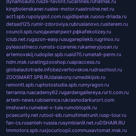
dynamoauto.ru
szk-favorit.ru
carlines.ru
flatnsk.ru
kingbolenskaner.ru
alex-motor.ru
astroline.net.ru
act1.spb.ru
polyglot.com.ru
gidlipetsk.ru
ooo-driada.ru
detsad125.ru
mir-zdoroviya.ru
bruslanovo.ru
siterem.ru
council.spb.ru
лодкипатриот.рф
kafekolizey.ru
iclub.net.ru
gazon-easy.ru
sugarepilekb.ru
grinox.ru
pylesostineco.ru
msts-ozarenie.ru
kameryjooan.ru
artemovskij.ru
dopler.spb.ru
aid70.ru
metall-perm.ru
ndm.msk.ru
ratingzooshop.ru
apiaccess.ru
globalautotrade.info
bezverhovskoe.ru
drsschool.ru
ZOOSMART.SPB.RU
dalakony.ru
medikijob.ru
remontt.spb.ru
photostudia.spb.ru
myragon.ru
terramia.ru
academy62.ru
gardengallereya.ru
rti.com.ru
artem-news.ru
biserinca.ru
krasnodarkurort.com
imshowtv.ru
mebel-v-tule.ru
mobtopik.ru
pcsecurity.net.ru
tool-sib.ru
multimetrunit.ru
sp-tour.ru
fan-cs.ru
santeh-russia.ru
symbian9.net.ru
DSHAIR.RU
tmmotors.spb.ru
xjocuricopii.com
musavtomat.msk.ru