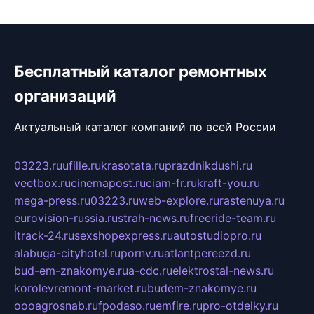
Бесплатный каталог ремонтных
организаций
Актуальный каталог компаний по всей России
03223.ru
ufille.ru
krasotata.ru
prazdnikdushi.ru
veetbox.ru
cinemapost.ru
ciam-fr.ru
kraft-you.ru
mega-press.ru
03223.ru
web-explore.ru
rastenuya.ru
eurovision-russia.ru
strah-news.ru
freeride-team.ru
itrack-24.ru
sexshopexpress.ru
autostudiopro.ru
alabuga-cityhotel.ru
pornv.ru
atlantpereezd.ru
bud-em-znakomye.ru
a-cdc.ru
elektrostal-news.ru
korolevremont-market.ru
budem-znakomye.ru
oooagrosnab.ru
fpodaso.ru
emfire.ru
pro-otdelky.ru