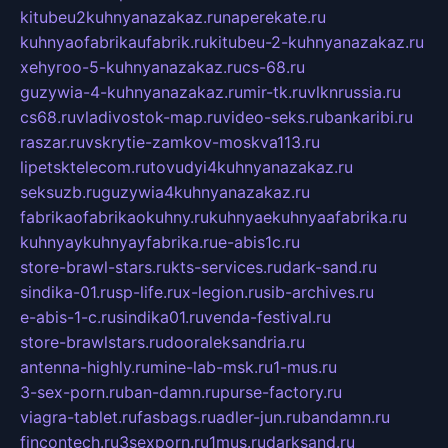
kitubeu2kuhnyanazakaz.ru
naperekate.ru
kuhnyaofabrikaufabrik.ru
kitubeu-2-kuhnyanazakaz.ru
xehyroo-5-kuhnyanazakaz.ru
cs-68.ru
guzywia-4-kuhnyanazakaz.ru
mir-tk.ru
vlknrussia.ru
cs68.ru
vladivostok-map.ru
video-seks.ru
bankaribi.ru
raszar.ru
vskrytie-zamkov-moskva113.ru
lipetsktelecom.ru
tovudyi4kuhnyanazakaz.ru
seksuzb.ru
guzywia4kuhnyanazakaz.ru
fabrikaofabrikaokuhny.ru
kuhnyaekuhnyaafabrika.ru
kuhnyaykuhnyayfabrika.ru
e-abis1c.ru
store-brawl-stars.ru
kts-services.ru
dark-sand.ru
sindika-01.ru
sp-life.ru
x-legion.ru
sib-archives.ru
e-abis-1-c.ru
sindika01.ru
venda-festival.ru
store-brawlstars.ru
dooraleksandria.ru
antenna-highly.ru
mine-lab-msk.ru
1-mus.ru
3-sex-porn.ru
ban-damn.ru
purse-factory.ru
viagra-tablet.ru
fasbags.ru
adler-jun.ru
bandamn.ru
fincontech.ru
3sexporn.ru
1mus.ru
darksand.ru