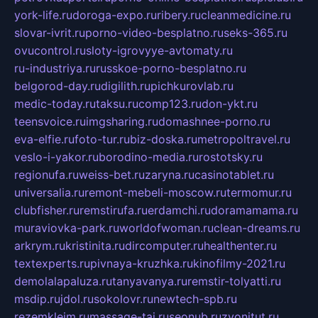
york-life.ru
doroga-expo.ru
ribery.ru
cleanmedicine.ru
slovar-ivrit.ru
porno-video-besplatno.ru
seks-365.ru
ovucontrol.ru
sloty-igrovyye-avtomaty.ru
ru-industriya.ru
russkoe-porno-besplatno.ru
belgorod-day.ru
digilith.ru
pichkurovlab.ru
medic-today.ru
taksu.ru
comp123.ru
don-ykt.ru
teensvoice.ru
imgsharing.ru
domashnee-porno.ru
eva-elfie.ru
foto-tur.ru
biz-doska.ru
metropoltravel.ru
veslo-i-yakor.ru
borodino-media.ru
rostotsky.ru
regionufa.ru
weiss-bet.ru
zaryna.ru
casinotablet.ru
universalia.ru
remont-mebeli-moscow.ru
termomur.ru
clubfisher.ru
remstirufa.ru
erdamchi.ru
doramamama.ru
muraviovka-park.ru
worldofwoman.ru
clean-dreams.ru
arkrym.ru
kristinita.ru
dircomputer.ru
healthenter.ru
textexperts.ru
pivnaya-kruzhka.ru
kinofilmy-2021.ru
demolalapaluza.ru
tanyavanya.ru
remstir-tolyatti.ru
msdip.ru
jdol.ru
sokolovr.ru
newtech-spb.ru
rezemkleim.ru
massage-tai.ru
seonub.ru
zvonitut.ru