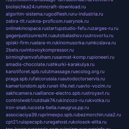
biolisichka24.ru
mncraft-download.ru
algoritm-sistema.ru
godflesh.ru
ru-industria.ru
zebra-tlt.ru
okna-proficom.ru
erynok.ru
onlinekinospace.ru
startupstudio-fefu.ru
zarges-ru.ru
gegenjustizunrecht.ru
autobalashov.ru
utrovortu.ru
spiski-firm.ru
elara-m.ru
kinomusorka.ru
mkcslava.ru
2bets.ru
vintovoykompressor.ru
birminghamvsfulham.ru
sarmat-komp.ru
pioneeri.ru
amadis-chocolate.ru
shkurki-karakulya.ru
kanotiforet.spb.ru
tutmassage.ru
ecolog.org.ru
praga.spb.ru
falcorussia.ru
autodoctorservis.ru
kamertondom.spb.ru
net-life.net.ru
avto-vozim.ru
sakhcamera.ru
alliance-electro.spb.ru
stroyavt.ru
controlweb1.ru
tdsak74.ru
kinzozo-ru.ru
kvotka.ru
iron-snab.ru
costa-bella.ru
eugrus.pp.ru
associaciya39.ru
primexpo.spb.ru
bezmorchin.ru
ia2.ru
cpt21.ru
ispecspb.ru
regahost.ru
kolosok-elita.ru
tae-kwon.ru
consrio.com.ru
insiam.ru
avegainfo.ru