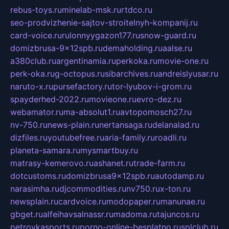
rebus-toys.ru
minelab-msk.ru
rtdco.ru
seo-prodvizhenie-sajtov-stroitelnyh-kompanij.ru
card-voice.ru
rulonnyygazon177.ru
snow-guard.ru
domizbrusa-9x12spb.ru
demaholding.ru
aalse.ru
a380club.ru
argentinamia.ru
perkoka.ru
movie-one.ru
perk-oka.ru
g-octopus.ru
sibarchives.ru
andreislyusar.ru
naruto-x.ru
pursefactory.ru
tor-lyubov-i-grom.ru
spayderhed-2022.ru
movieone.ru
evro-dez.ru
webamator.ru
ma-absolut1.ru
avtopomosch27.ru
nv-750.ru
news-plain.ru
nertansaga.ru
delanalad.ru
dizfiles.ru
youtubefree.ru
aria-family.ru
roadli.ru
planeta-samara.ru
mysmartbuy.ru
matrasy-kemerovo.ru
ashanet.ru
trade-farm.ru
dotcustoms.ru
domizbrusa9x12spb.ru
autodamp.ru
narasimha.ru
djcommodities.ru
nv750.ru
x-ton.ru
newsplain.ru
cardvoice.ru
modopaper.ru
manunae.ru
gbget.ru
alfeihavsalnassr.ru
madoma.ru
tajuncos.ru
petrovkasports.ru
porno-online-besplatno.ru
splclub.ru