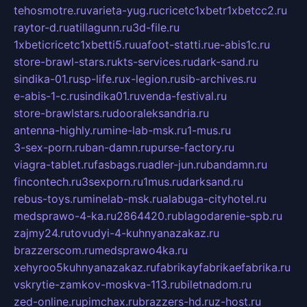
tehosmotre.ru
varieta-yug.ru
cricetc1xbetr1xbetcc2.ru
raytor-d.ru
atillagunn.ru
3d-file.ru
1xbeticricetc1xbetti5.ru
uafoot-statti.ru
e-abis1c.ru
store-brawl-stars.ru
kts-services.ru
dark-sand.ru
sindika-01.ru
sp-life.ru
x-legion.ru
sib-archives.ru
e-abis-1-c.ru
sindika01.ru
venda-festival.ru
store-brawlstars.ru
dooraleksandria.ru
antenna-highly.ru
mine-lab-msk.ru
1-mus.ru
3-sex-porn.ru
ban-damn.ru
purse-factory.ru
viagra-tablet.ru
fasbags.ru
adler-jun.ru
bandamn.ru
fincontech.ru
3sexporn.ru
1mus.ru
darksand.ru
rebus-toys.ru
minelab-msk.ru
alabuga-cityhotel.ru
medsprawo-4-ka.ru
2864420.ru
blagodarenie-spb.ru
zajmy24.ru
tovudyi-4-kuhnyanazakaz.ru
brazzerscom.ru
medsprawo4ka.ru
xehyroo5kuhnyanazakaz.ru
fabrikayfabrikaefabrika.ru
vskrytie-zamkov-moskva-113.ru
biletnadom.ru
zed-online.ru
pimchax.ru
brazzers-hd.ru
z-host.ru