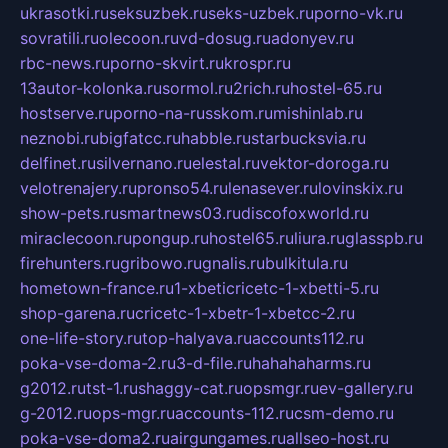
ukrasotki.ru
seksuzbek.ru
seks-uzbek.ru
porno-vk.ru
sovratili.ru
olecoon.ru
vd-dosug.ru
adonyev.ru
rbc-news.ru
porno-skvirt.ru
krospr.ru
13autor-kolonka.ru
sormol.ru
2rich.ru
hostel-65.ru
hostserve.ru
porno-na-russkom.ru
mishinlab.ru
neznobi.ru
bigfatcc.ru
habble.ru
starbucksvia.ru
delfinet.ru
silvernano.ru
elestal.ru
vektor-doroga.ru
velotrenajery.ru
pronso54.ru
lenasever.ru
lovinskix.ru
show-pets.ru
smartnews03.ru
discofoxworld.ru
miraclecoon.ru
pongup.ru
hostel65.ru
liura.ru
glasspb.ru
firehunters.ru
gribowo.ru
gnalis.ru
bulkitula.ru
hometown-france.ru
1-xbeticricetc-1-xbetti-5.ru
shop-garena.ru
cricetc-1-xbetr-1-xbetcc-2.ru
one-life-story.ru
top-halyava.ru
accounts112.ru
poka-vse-doma-2.ru
3-d-file.ru
hahahaharms.ru
g2012.ru
tst-1.ru
shaggy-cat.ru
opsmgr.ru
ev-gallery.ru
g-2012.ru
ops-mgr.ru
accounts-112.ru
csm-demo.ru
poka-vse-doma2.ru
airgungames.ru
allseo-host.ru