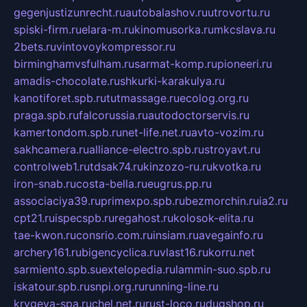
gegenjustizunrecht.ru
autobalashov.ru
utrovortu.ru
spiski-firm.ru
elara-m.ru
kinomusorka.ru
mkcslava.ru
2bets.ru
vintovoykompressor.ru
birminghamvsfulham.ru
sarmat-komp.ru
pioneeri.ru
amadis-chocolate.ru
shkurki-karakulya.ru
kanotiforet.spb.ru
tutmassage.ru
ecolog.org.ru
praga.spb.ru
falcorussia.ru
autodoctorservis.ru
kamertondom.spb.ru
net-life.net.ru
avto-vozim.ru
sakhcamera.ru
alliance-electro.spb.ru
stroyavt.ru
controlweb1.ru
tdsak74.ru
kinzozo-ru.ru
kvotka.ru
iron-snab.ru
costa-bella.ru
eugrus.pp.ru
associaciya39.ru
primexpo.spb.ru
bezmorchin.ru
ia2.ru
cpt21.ru
ispecspb.ru
regahost.ru
kolosok-elita.ru
tae-kwon.ru
consrio.com.ru
insiam.ru
avegainfo.ru
archery161.ru
bigencyclica.ru
vlast16.ru
korru.net
sarmiento.spb.su
extelopedia.ru
lammin-suo.spb.ru
iskatour.spb.ru
snpi.org.ru
running-line.ru
krygeva-spa.ru
chel.net.ru
rust-loco.ru
dugshop.ru