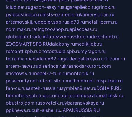
iclub.net.ru
gazon-easy.ru
sugarepilekb.ru
grinox.ru
pylesostineco.ru
msts-ozarenie.ru
kameryjooan.ru
artemovskij.ru
dopler.spb.ru
aid70.ru
metall-perm.ru
ndm.msk.ru
ratingzooshop.ru
apiaccess.ru
globalautotrade.info
bezverhovskoe.ru
drsschool.ru
ZOOSMART.SPB.RU
dalakony.ru
medikijob.ru
remontt.spb.ru
photostudia.spb.ru
myragon.ru
terramia.ru
academy62.ru
gardengallereya.ru
rti.com.ru
artem-news.ru
biserinca.ru
krasnodarkurort.com
imshowtv.ru
mebel-v-tule.ru
mobtopik.ru
pcsecurity.net.ru
tool-sib.ru
multimetrunit.ru
sp-tour.ru
fan-cs.ru
santeh-russia.ru
symbian9.net.ru
DSHAIR.RU
tmmotors.spb.ru
xjocuricopii.com
musavtomat.msk.ru
obustrojdom.ru
sovetcik.ru
ybaranovskaya.ru
ppknews.ru
cult-alshei.ru
JAPANRUSSIA.RU
proekciyamebel.ru
imper-finans.ru
rim.org.ru
glamourai.ru
brassminus.ru
zabor-pro.ru
ftn.pp.ru