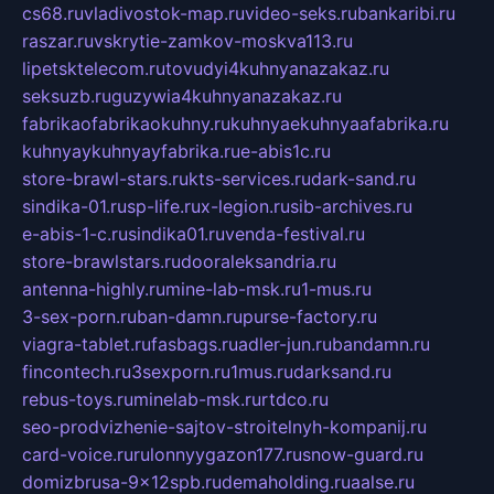
cs68.ru
vladivostok-map.ru
video-seks.ru
bankaribi.ru
raszar.ru
vskrytie-zamkov-moskva113.ru
lipetsktelecom.ru
tovudyi4kuhnyanazakaz.ru
seksuzb.ru
guzywia4kuhnyanazakaz.ru
fabrikaofabrikaokuhny.ru
kuhnyaekuhnyaafabrika.ru
kuhnyaykuhnyayfabrika.ru
e-abis1c.ru
store-brawl-stars.ru
kts-services.ru
dark-sand.ru
sindika-01.ru
sp-life.ru
x-legion.ru
sib-archives.ru
e-abis-1-c.ru
sindika01.ru
venda-festival.ru
store-brawlstars.ru
dooraleksandria.ru
antenna-highly.ru
mine-lab-msk.ru
1-mus.ru
3-sex-porn.ru
ban-damn.ru
purse-factory.ru
viagra-tablet.ru
fasbags.ru
adler-jun.ru
bandamn.ru
fincontech.ru
3sexporn.ru
1mus.ru
darksand.ru
rebus-toys.ru
minelab-msk.ru
rtdco.ru
seo-prodvizhenie-sajtov-stroitelnyh-kompanij.ru
card-voice.ru
rulonnyygazon177.ru
snow-guard.ru
domizbrusa-9x12spb.ru
demaholding.ru
aalse.ru