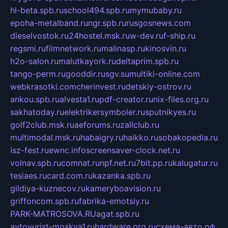
hl-beta.spb.ru
school494.spb.ru
mymubaby.ru
epoha-metalband.ru
ngr.spb.ru
rusgosnews.com
dieselvostok.ru
24hostel.msk.ru
w-dev.ru
f-ship.ru
regsmi.ru
filmnetwork.ru
malinasp.ru
kinosvin.ru
h2o-salon.ru
malutkayork.ru
deltaprim.spb.ru
tango-perm.ru
gooddir.ru
sgv.su
multiki-online.com
webkrasotki.com
cherinvest.ru
detskiy-ostrov.ru
ankou.spb.ru
alvesta1.ru
pdf-creator.ru
nix-files.org.ru
sakhatoday.ru
elektrikersymboler.ru
sputnikyes.ru
golf2club.msk.ru
aeforums.ru
zallclub.ru
multimodal.msk.ru
habaigry.ru
haikko.ru
sobakopedia.ru
isz-fest.ru
ewnc.info
screensaver-clock.net.ru
volnav.spb.ru
comnat.ru
npf.net.ru
7bit.pp.ru
kalugatur.ru
tesiaes.ru
card.com.ru
kazanka.spb.ru
gildiya-kuznecov.ru
kameryboavision.ru
griffoncom.spb.ru
fabrika-emotsiy.ru
PARK-MATROSOVA.RU
agat.spb.ru
avtoyurist-moskva1.ru
hardware.org.ru
схема-авто.рф