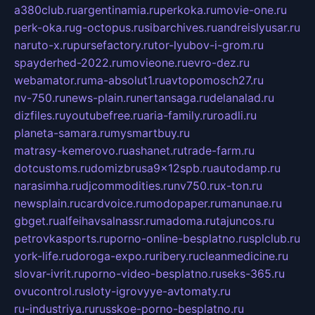
a380club.ru
argentinamia.ru
perkoka.ru
movie-one.ru
perk-oka.ru
g-octopus.ru
sibarchives.ru
andreislyusar.ru
naruto-x.ru
pursefactory.ru
tor-lyubov-i-grom.ru
spayderhed-2022.ru
movieone.ru
evro-dez.ru
webamator.ru
ma-absolut1.ru
avtopomosch27.ru
nv-750.ru
news-plain.ru
nertansaga.ru
delanalad.ru
dizfiles.ru
youtubefree.ru
aria-family.ru
roadli.ru
planeta-samara.ru
mysmartbuy.ru
matrasy-kemerovo.ru
ashanet.ru
trade-farm.ru
dotcustoms.ru
domizbrusa9x12spb.ru
autodamp.ru
narasimha.ru
djcommodities.ru
nv750.ru
x-ton.ru
newsplain.ru
cardvoice.ru
modopaper.ru
manunae.ru
gbget.ru
alfeihavsalnassr.ru
madoma.ru
tajuncos.ru
petrovkasports.ru
porno-online-besplatno.ru
splclub.ru
york-life.ru
doroga-expo.ru
ribery.ru
cleanmedicine.ru
slovar-ivrit.ru
porno-video-besplatno.ru
seks-365.ru
ovucontrol.ru
sloty-igrovyye-avtomaty.ru
ru-industriya.ru
russkoe-porno-besplatno.ru