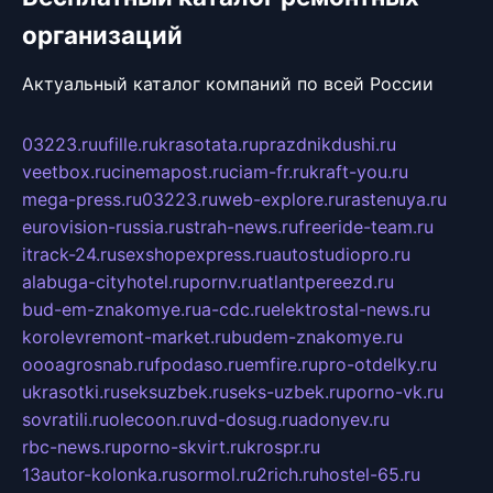
организаций
Актуальный каталог компаний по всей России
03223.ru
ufille.ru
krasotata.ru
prazdnikdushi.ru
veetbox.ru
cinemapost.ru
ciam-fr.ru
kraft-you.ru
mega-press.ru
03223.ru
web-explore.ru
rastenuya.ru
eurovision-russia.ru
strah-news.ru
freeride-team.ru
itrack-24.ru
sexshopexpress.ru
autostudiopro.ru
alabuga-cityhotel.ru
pornv.ru
atlantpereezd.ru
bud-em-znakomye.ru
a-cdc.ru
elektrostal-news.ru
korolevremont-market.ru
budem-znakomye.ru
oooagrosnab.ru
fpodaso.ru
emfire.ru
pro-otdelky.ru
ukrasotki.ru
seksuzbek.ru
seks-uzbek.ru
porno-vk.ru
sovratili.ru
olecoon.ru
vd-dosug.ru
adonyev.ru
rbc-news.ru
porno-skvirt.ru
krospr.ru
13autor-kolonka.ru
sormol.ru
2rich.ru
hostel-65.ru