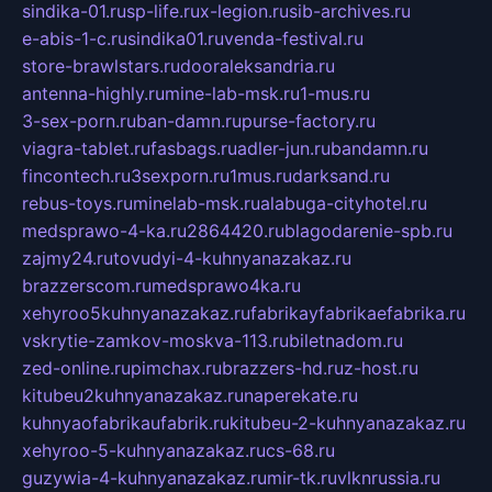
sindika-01.ru
sp-life.ru
x-legion.ru
sib-archives.ru
e-abis-1-c.ru
sindika01.ru
venda-festival.ru
store-brawlstars.ru
dooraleksandria.ru
antenna-highly.ru
mine-lab-msk.ru
1-mus.ru
3-sex-porn.ru
ban-damn.ru
purse-factory.ru
viagra-tablet.ru
fasbags.ru
adler-jun.ru
bandamn.ru
fincontech.ru
3sexporn.ru
1mus.ru
darksand.ru
rebus-toys.ru
minelab-msk.ru
alabuga-cityhotel.ru
medsprawo-4-ka.ru
2864420.ru
blagodarenie-spb.ru
zajmy24.ru
tovudyi-4-kuhnyanazakaz.ru
brazzerscom.ru
medsprawo4ka.ru
xehyroo5kuhnyanazakaz.ru
fabrikayfabrikaefabrika.ru
vskrytie-zamkov-moskva-113.ru
biletnadom.ru
zed-online.ru
pimchax.ru
brazzers-hd.ru
z-host.ru
kitubeu2kuhnyanazakaz.ru
naperekate.ru
kuhnyaofabrikaufabrik.ru
kitubeu-2-kuhnyanazakaz.ru
xehyroo-5-kuhnyanazakaz.ru
cs-68.ru
guzywia-4-kuhnyanazakaz.ru
mir-tk.ru
vlknrussia.ru