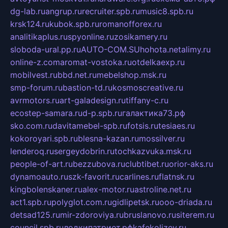
dg-lab.ru
angrup.ru
recruiter.spb.ru
music8.spb.ru
krsk124.ru
kubok.spb.ru
romanofforex.ru
analitikaplus.ru
spyonline.ru
zosikamery.ru
sloboda-ural.pp.ru
AUTO-COM.SU
hohota.net
alimy.ru
online-z.com
aromat-vostoka.ru
otdelkaexp.ru
mobilvest.ru
bbd.net.ru
mebelshop.msk.ru
smp-forum.ru
bastion-td.ru
kosmoscreative.ru
avrmotors.ru
art-galadesign.ru
tiffany-c.ru
ecostep-samara.ru
d-p.spb.ru
галактика73.рф
sko.com.ru
davitamebel-spb.ru
fotsis.ru
tesiaes.ru
kokoroyari.spb.ru
blesna-kazan.ru
mossilver.ru
lenderoq.ru
sergeydobrin.ru
tochkazvuka.msk.ru
people-of-art.ru
bezzubova.ru
clubtibet.ru
orior-aks.ru
dynamoauto.ru
szk-favorit.ru
carlines.ru
flatnsk.ru
kingbolenskaner.ru
alex-motor.ru
astroline.net.ru
act1.spb.ru
polyglot.com.ru
gidlipetsk.ru
ooo-driada.ru
detsad125.ru
mir-zdoroviya.ru
bruslanovo.ru
siterem.ru
council.spb.ru
лодкипатриот.рф
kafekolizey.ru