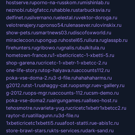
hostserve.ru
porno-na-russkom.ru
mishinlab.ru
neznobi.ru
bigfatcc.ru
habble.ru
starbucksvia.ru
delfinet.ru
silvernano.ru
elestal.ru
vektor-doroga.ru
velotrenajery.ru
pronso54.ru
lenasever.ru
lovinskix.ru
show-pets.ru
smartnews03.ru
discofoxworld.ru
miraclecoon.ru
pongup.ru
hostel65.ru
liura.ru
glasspb.ru
firehunters.ru
gribowo.ru
gnalis.ru
bulkitula.ru
hometown-france.ru
1-xbeticricetc-1-xbetti-5.ru
shop-garena.ru
cricetc-1-xbetr-1-xbetcc-2.ru
one-life-story.ru
top-halyava.ru
accounts112.ru
poka-vse-doma-2.ru
3-d-file.ru
hahahaharms.ru
g2012.ru
tst-1.ru
shaggy-cat.ru
opsmgr.ru
ev-gallery.ru
g-2012.ru
ops-mgr.ru
accounts-112.ru
csm-demo.ru
poka-vse-doma2.ru
airgungames.ru
allseo-host.ru
tehosmotre.ru
varieta-yug.ru
cricetc1xbetr1xbetcc2.ru
raytor-d.ru
atillagunn.ru
3d-file.ru
1xbeticricetc1xbetti5.ru
uafoot-statti.ru
e-abis1c.ru
store-brawl-stars.ru
kts-services.ru
dark-sand.ru