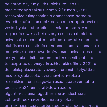
belgorod-day.ru
digilith.ru
pichkurovlab.ru
medic-today.ru
taksu.ru
comp123.ru
don-ykt.ru
teensvoice.ru
imgsharing.ru
domashnee-porno.ru
eva-elfie.ru
foto-tur.ru
biz-doska.ru
metropoltravel.ru
veslo-i-yakor.ru
borodino-media.ru
rostotsky.ru
regionufa.ru
weiss-bet.ru
zaryna.ru
casinotablet.ru
universalia.ru
remont-mebeli-moscow.ru
termomur.ru
clubfisher.ru
remstirufa.ru
erdamchi.ru
doramamama.ru
muraviovka-park.ru
worldofwoman.ru
clean-dreams.ru
arkrym.ru
kristinita.ru
dircomputer.ru
healthenter.ru
textexperts.ru
pivnaya-kruzhka.ru
kinofilmy-2021.ru
demolalapaluza.ru
tanyavanya.ru
remstir-tolyatti.ru
msdip.ru
jdol.ru
sokolovr.ru
newtech-spb.ru
rezemkleim.ru
massage-tai.ru
seonub.ru
zvonitut.ru
biolisichka24.ru
mncraft-download.ru
algoritm-sistema.ru
godflesh.ru
ru-industria.ru
zebra-tlt.ru
okna-proficom.ru
erynok.ru
onlinekinospace.ru
startupstudio-fefu.ru
zarges-ru.ru