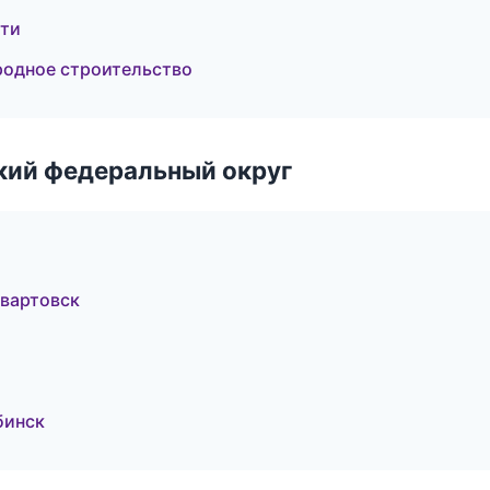
ети
родное строительство
ский федеральный округ
вартовск
бинск