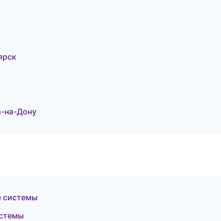
ярск
в-на-Дону
е системы
истемы