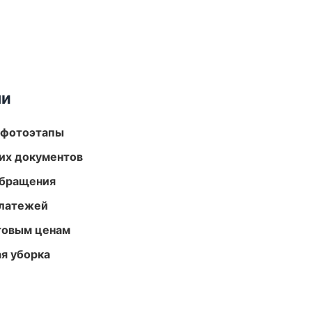
ми
 фотоэтапы
их документов
обращения
платежей
птовым ценам
ая уборка