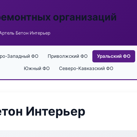
ремонтных организаций
Артель Бетон Интерьер
ро-Западный ФО
Приволжский ФО
Уральский ФО
Южный ФО
Северо-Кавказский ФО
тон Интерьер