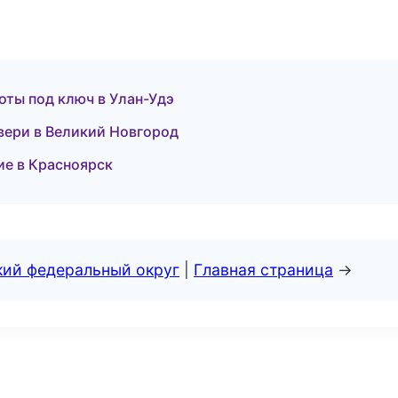
ты под ключ в Улан-Удэ
вери в Великий Новгород
ие в Красноярск
кий федеральный округ
|
Главная страница
→