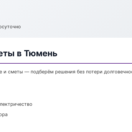
осуточно
еты в Тюмень
 и сметы — подберём решения без потери долговечнос
электричество
ора