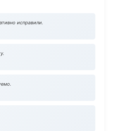
ативно исправили.
у.
уемо.