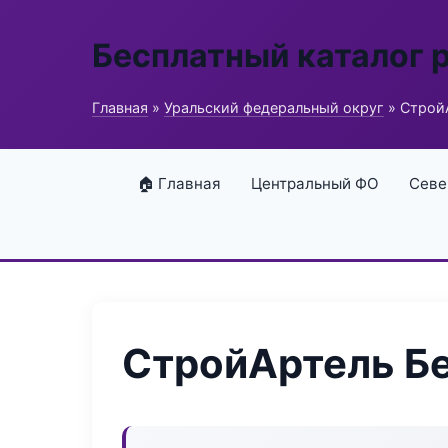
Бесплатный каталог 
Главная
»
Уральский федеральный округ
» Строй
🏠 Главная
Центральный ФО
Севе
СтройАртель Бе