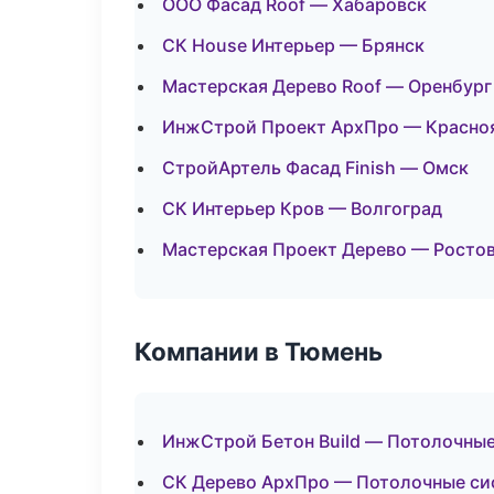
ООО Фасад Roof — Хабаровск
СК House Интерьер — Брянск
Мастерская Дерево Roof — Оренбург
ИнжСтрой Проект АрхПро — Красно
СтройАртель Фасад Finish — Омск
СК Интерьер Кров — Волгоград
Мастерская Проект Дерево — Росто
Компании в Тюмень
ИнжСтрой Бетон Build — Потолочны
СК Дерево АрхПро — Потолочные с