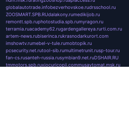
globalautotrade.info
bezverhovskoe.ru
drsschool.ru
ZOOSMART.SPB.RU
dalakony.ru
medikijob.ru
remontt.spb.ru
photostudia.spb.ru
myragon.ru
terramia.ru
academy62.ru
gardengallereya.ru
rti.com.ru
artem-news.ru
biserinca.ru
krasnodarkurort.com
imshowtv.ru
mebel-v-tule.ru
mobtopik.ru
pcsecurity.net.ru
tool-sib.ru
multimetrunit.ru
sp-tour.ru
fan-cs.ru
santeh-russia.ru
symbian9.net.ru
DSHAIR.RU
tmmotors.spb.ru
xjocuricopii.com
musavtomat.msk.ru
obustrojdom.ru
sovetcik.ru
ybaranovskaya.ru
ppknews.ru
cult-alshei.ru
JAPANRUSSIA.RU
proekciyamebel.ru
imper-finans.ru
rim.org.ru
glamourai.ru
brassminus.ru
zabor-pro.ru
ftn.pp.ru
dorogoe58.ru
laimengpacker.ru
kuzova-zapchasti.ru
sageerp.ru
taxodrom.ru
dsrazvitie.ru
hardcity.net.ru
ratinghomegames.ru
topservice25.ru
gubernyan.ru
gtglasslined.ru
ii4.ru
tssport.spb.ru
andorra24.com