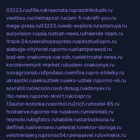
03223.ru
ufille.ru
krasotata.ru
prazdnikdushi.ru
veetbox.ru
cinemapost.ru
ciam-fr.ru
kraft-you.ru
mega-press.ru
03223.ru
web-explore.ru
rastenuya.ru
eurovision-russia.ru
strah-news.ru
freeride-team.ru
itrack-24.ru
sexshopexpress.ru
autostudiopro.ru
alabuga-cityhotel.ru
pornv.ru
atlantpereezd.ru
bud-em-znakomye.ru
a-cdc.ru
elektrostal-news.ru
korolevremont-market.ru
budem-znakomye.ru
oooagrosnab.ru
fpodaso.ru
emfire.ru
pro-otdelky.ru
ukrasotki.ru
seksuzbek.ru
seks-uzbek.ru
porno-vk.ru
sovratili.ru
olecoon.ru
vd-dosug.ru
adonyev.ru
rbc-news.ru
porno-skvirt.ru
krospr.ru
13autor-kolonka.ru
sormol.ru
2rich.ru
hostel-65.ru
hostserve.ru
porno-na-russkom.ru
mishinlab.ru
neznobi.ru
bigfatcc.ru
habble.ru
starbucksvia.ru
delfinet.ru
silvernano.ru
elestal.ru
vektor-doroga.ru
velotrenajery.ru
pronso54.ru
lenasever.ru
lovinskix.ru