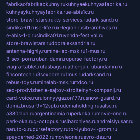
fabrikaofabrikaokuhny.ru
kuhnyaekuhnyaafabrika.ru
kuhnyaykuhnyayfabrika.ru
e-abis1c.ru
store-brawl-stars.ru
kts-services.ru
dark-sand.ru
sindika-01.ru
sp-life.ru
x-legion.ru
sib-archives.ru
e-abis-1-c.ru
sindika01.ru
venda-festival.ru
store-brawlstars.ru
dooraleksandria.ru
antenna-highly.ru
mine-lab-msk.ru
1-mus.ru
3-sex-porn.ru
ban-damn.ru
purse-factory.ru
viagra-tablet.ru
fasbags.ru
adler-jun.ru
bandamn.ru
fincontech.ru
3sexporn.ru
1mus.ru
darksand.ru
rebus-toys.ru
minelab-msk.ru
rtdco.ru
seo-prodvizhenie-sajtov-stroitelnyh-kompanij.ru
card-voice.ru
rulonnyygazon177.ru
snow-guard.ru
domizbrusa-9x12spb.ru
demaholding.ru
aalse.ru
a380club.ru
argentinamia.ru
perkoka.ru
movie-one.ru
perk-oka.ru
g-octopus.ru
sibarchives.ru
andreislyusar.ru
naruto-x.ru
pursefactory.ru
tor-lyubov-i-grom.ru
spayderhed-2022.ru
movieone.ru
evro-dez.ru