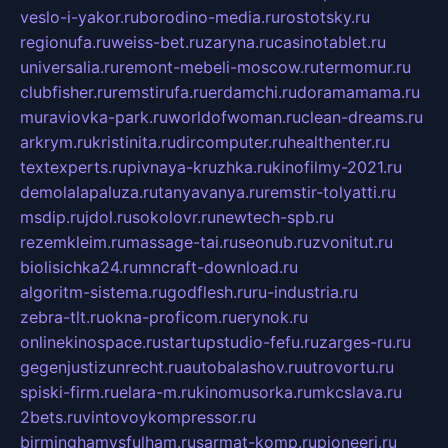
veslo-i-yakor.ru
borodino-media.ru
rostotsky.ru
regionufa.ru
weiss-bet.ru
zaryna.ru
casinotablet.ru
universalia.ru
remont-mebeli-moscow.ru
termomur.ru
clubfisher.ru
remstirufa.ru
erdamchi.ru
doramamama.ru
muraviovka-park.ru
worldofwoman.ru
clean-dreams.ru
arkrym.ru
kristinita.ru
dircomputer.ru
healthenter.ru
textexperts.ru
pivnaya-kruzhka.ru
kinofilmy-2021.ru
demolalapaluza.ru
tanyavanya.ru
remstir-tolyatti.ru
msdip.ru
jdol.ru
sokolovr.ru
newtech-spb.ru
rezemkleim.ru
massage-tai.ru
seonub.ru
zvonitut.ru
biolisichka24.ru
mncraft-download.ru
algoritm-sistema.ru
godflesh.ru
ru-industria.ru
zebra-tlt.ru
okna-proficom.ru
erynok.ru
onlinekinospace.ru
startupstudio-fefu.ru
zarges-ru.ru
gegenjustizunrecht.ru
autobalashov.ru
utrovortu.ru
spiski-firm.ru
elara-m.ru
kinomusorka.ru
mkcslava.ru
2bets.ru
vintovoykompressor.ru
birminghamvsfulham.ru
sarmat-komp.ru
pioneeri.ru