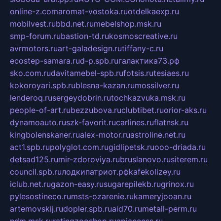
online-z.com
aromat-vostoka.ru
otdelkaexp.ru
mobilvest.ru
bbd.net.ru
mebelshop.msk.ru
smp-forum.ru
bastion-td.ru
kosmoscreative.ru
avrmotors.ru
art-galadesign.ru
tiffany-c.ru
ecostep-samara.ru
d-p.spb.ru
галактика73.рф
sko.com.ru
davitamebel-spb.ru
fotsis.ru
tesiaes.ru
kokoroyari.spb.ru
blesna-kazan.ru
mossilver.ru
lenderoq.ru
sergeydobrin.ru
tochkazvuka.msk.ru
people-of-art.ru
bezzubova.ru
clubtibet.ru
orior-aks.ru
dynamoauto.ru
szk-favorit.ru
carlines.ru
flatnsk.ru
kingbolenskaner.ru
alex-motor.ru
astroline.net.ru
act1.spb.ru
polyglot.com.ru
gidlipetsk.ru
ooo-driada.ru
detsad125.ru
mir-zdoroviya.ru
bruslanovo.ru
siterem.ru
council.spb.ru
лодкипатриот.рф
kafekolizey.ru
iclub.net.ru
gazon-easy.ru
sugarepilekb.ru
grinox.ru
pylesostineco.ru
msts-ozarenie.ru
kameryjooan.ru
artemovskij.ru
dopler.spb.ru
aid70.ru
metall-perm.ru
ndm.msk.ru
ratingzooshop.ru
apiaccess.ru