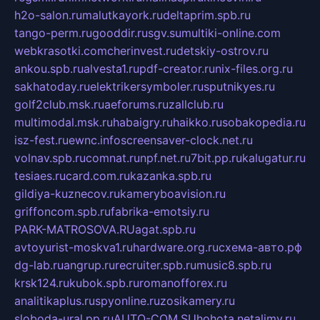
h2o-salon.ru
malutkayork.ru
deltaprim.spb.ru
tango-perm.ru
gooddir.ru
sgv.su
multiki-online.com
webkrasotki.com
cherinvest.ru
detskiy-ostrov.ru
ankou.spb.ru
alvesta1.ru
pdf-creator.ru
nix-files.org.ru
sakhatoday.ru
elektrikersymboler.ru
sputnikyes.ru
golf2club.msk.ru
aeforums.ru
zallclub.ru
multimodal.msk.ru
habaigry.ru
haikko.ru
sobakopedia.ru
isz-fest.ru
ewnc.info
screensaver-clock.net.ru
volnav.spb.ru
comnat.ru
npf.net.ru
7bit.pp.ru
kalugatur.ru
tesiaes.ru
card.com.ru
kazanka.spb.ru
gildiya-kuznecov.ru
kameryboavision.ru
griffoncom.spb.ru
fabrika-emotsiy.ru
PARK-MATROSOVA.RU
agat.spb.ru
avtoyurist-moskva1.ru
hardware.org.ru
схема-авто.рф
dg-lab.ru
angrup.ru
recruiter.spb.ru
music8.spb.ru
krsk124.ru
kubok.spb.ru
romanofforex.ru
analitikaplus.ru
spyonline.ru
zosikamery.ru
sloboda-ural.pp.ru
AUTO-COM.SU
hohota.net
alimy.ru