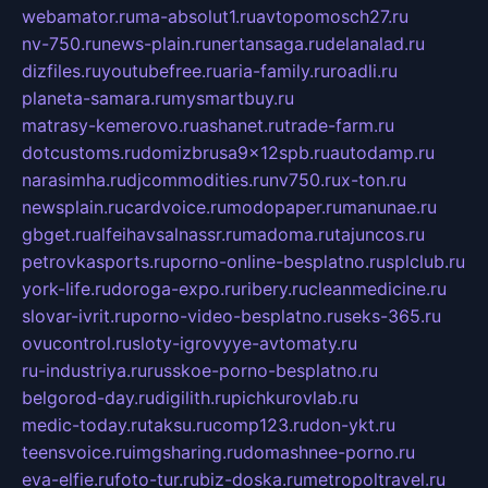
webamator.ru
ma-absolut1.ru
avtopomosch27.ru
nv-750.ru
news-plain.ru
nertansaga.ru
delanalad.ru
dizfiles.ru
youtubefree.ru
aria-family.ru
roadli.ru
planeta-samara.ru
mysmartbuy.ru
matrasy-kemerovo.ru
ashanet.ru
trade-farm.ru
dotcustoms.ru
domizbrusa9x12spb.ru
autodamp.ru
narasimha.ru
djcommodities.ru
nv750.ru
x-ton.ru
newsplain.ru
cardvoice.ru
modopaper.ru
manunae.ru
gbget.ru
alfeihavsalnassr.ru
madoma.ru
tajuncos.ru
petrovkasports.ru
porno-online-besplatno.ru
splclub.ru
york-life.ru
doroga-expo.ru
ribery.ru
cleanmedicine.ru
slovar-ivrit.ru
porno-video-besplatno.ru
seks-365.ru
ovucontrol.ru
sloty-igrovyye-avtomaty.ru
ru-industriya.ru
russkoe-porno-besplatno.ru
belgorod-day.ru
digilith.ru
pichkurovlab.ru
medic-today.ru
taksu.ru
comp123.ru
don-ykt.ru
teensvoice.ru
imgsharing.ru
domashnee-porno.ru
eva-elfie.ru
foto-tur.ru
biz-doska.ru
metropoltravel.ru