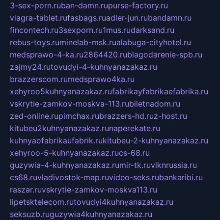
3-sex-porn.ru
ban-damn.ru
purse-factory.ru
viagra-tablet.ru
fasbags.ru
adler-jun.ru
bandamn.ru
fincontech.ru
3sexporn.ru
1mus.ru
darksand.ru
rebus-toys.ru
minelab-msk.ru
alabuga-cityhotel.ru
medsprawo-4-ka.ru
2864420.ru
blagodarenie-spb.ru
zajmy24.ru
tovudyi-4-kuhnyanazakaz.ru
brazzerscom.ru
medsprawo4ka.ru
xehyroo5kuhnyanazakaz.ru
fabrikayfabrikaefabrika.ru
vskrytie-zamkov-moskva-113.ru
biletnadom.ru
zed-online.ru
pimchax.ru
brazzers-hd.ru
z-host.ru
kitubeu2kuhnyanazakaz.ru
naperekate.ru
kuhnyaofabrikaufabrik.ru
kitubeu-2-kuhnyanazakaz.ru
xehyroo-5-kuhnyanazakaz.ru
cs-68.ru
guzywia-4-kuhnyanazakaz.ru
mir-tk.ru
vlknrussia.ru
cs68.ru
vladivostok-map.ru
video-seks.ru
bankaribi.ru
raszar.ru
vskrytie-zamkov-moskva113.ru
lipetsktelecom.ru
tovudyi4kuhnyanazakaz.ru
seksuzb.ru
guzywia4kuhnyanazakaz.ru