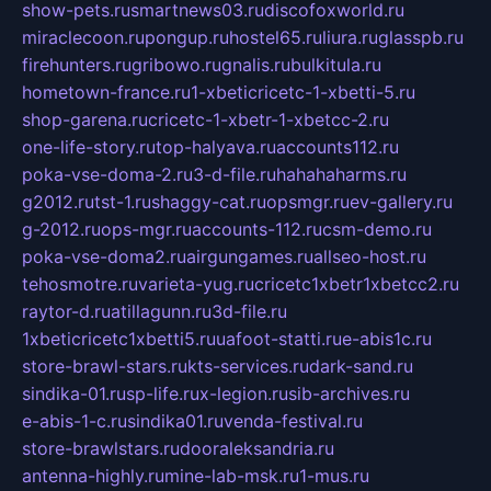
show-pets.ru
smartnews03.ru
discofoxworld.ru
miraclecoon.ru
pongup.ru
hostel65.ru
liura.ru
glasspb.ru
firehunters.ru
gribowo.ru
gnalis.ru
bulkitula.ru
hometown-france.ru
1-xbeticricetc-1-xbetti-5.ru
shop-garena.ru
cricetc-1-xbetr-1-xbetcc-2.ru
one-life-story.ru
top-halyava.ru
accounts112.ru
poka-vse-doma-2.ru
3-d-file.ru
hahahaharms.ru
g2012.ru
tst-1.ru
shaggy-cat.ru
opsmgr.ru
ev-gallery.ru
g-2012.ru
ops-mgr.ru
accounts-112.ru
csm-demo.ru
poka-vse-doma2.ru
airgungames.ru
allseo-host.ru
tehosmotre.ru
varieta-yug.ru
cricetc1xbetr1xbetcc2.ru
raytor-d.ru
atillagunn.ru
3d-file.ru
1xbeticricetc1xbetti5.ru
uafoot-statti.ru
e-abis1c.ru
store-brawl-stars.ru
kts-services.ru
dark-sand.ru
sindika-01.ru
sp-life.ru
x-legion.ru
sib-archives.ru
e-abis-1-c.ru
sindika01.ru
venda-festival.ru
store-brawlstars.ru
dooraleksandria.ru
antenna-highly.ru
mine-lab-msk.ru
1-mus.ru