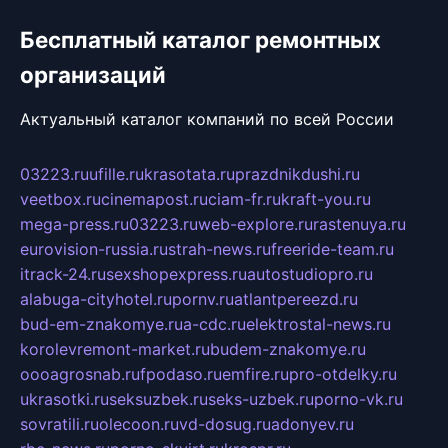
Бесплатный каталог ремонтных
организаций
Актуальный каталог компаний по всей России
03223.ru
ufille.ru
krasotata.ru
prazdnikdushi.ru
veetbox.ru
cinemapost.ru
ciam-fr.ru
kraft-you.ru
mega-press.ru
03223.ru
web-explore.ru
rastenuya.ru
eurovision-russia.ru
strah-news.ru
freeride-team.ru
itrack-24.ru
sexshopexpress.ru
autostudiopro.ru
alabuga-cityhotel.ru
pornv.ru
atlantpereezd.ru
bud-em-znakomye.ru
a-cdc.ru
elektrostal-news.ru
korolevremont-market.ru
budem-znakomye.ru
oooagrosnab.ru
fpodaso.ru
emfire.ru
pro-otdelky.ru
ukrasotki.ru
seksuzbek.ru
seks-uzbek.ru
porno-vk.ru
sovratili.ru
olecoon.ru
vd-dosug.ru
adonyev.ru