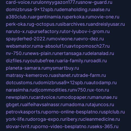
card-voice.ru
rulonnyygazon177.ru
snow-guard.ru
domizbrusa-9x12spb.ru
demaholding.ru
aalse.ru
a380club.ru
argentinamia.ru
perkoka.ru
movie-one.ru
perk-oka.ru
g-octopus.ru
sibarchives.ru
andreislyusar.ru
naruto-x.ru
pursefactory.ru
tor-lyubov-i-grom.ru
spayderhed-2022.ru
movieone.ru
evro-dez.ru
webamator.ru
ma-absolut1.ru
avtopomosch27.ru
nv-750.ru
news-plain.ru
nertansaga.ru
delanalad.ru
dizfiles.ru
youtubefree.ru
aria-family.ru
roadli.ru
planeta-samara.ru
mysmartbuy.ru
matrasy-kemerovo.ru
ashanet.ru
trade-farm.ru
dotcustoms.ru
domizbrusa9x12spb.ru
autodamp.ru
narasimha.ru
djcommodities.ru
nv750.ru
x-ton.ru
newsplain.ru
cardvoice.ru
modopaper.ru
manunae.ru
gbget.ru
alfeihavsalnassr.ru
madoma.ru
tajuncos.ru
petrovkasports.ru
porno-online-besplatno.ru
splclub.ru
york-life.ru
doroga-expo.ru
ribery.ru
cleanmedicine.ru
slovar-ivrit.ru
porno-video-besplatno.ru
seks-365.ru