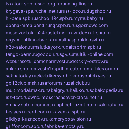
iskatour.spb.ru
snpi.org.ru
running-line.ru
krygeva-spa.ru
chel.net.ru
rust-loco.ru
dugshop.ru
hl-beta.spb.ru
school494.spb.ru
mymubaby.ru
epoha-metalband.ru
ngr.spb.ru
rusgosnews.com
dieselvostok.ru
24hostel.msk.ru
w-dev.ru
f-ship.ru
regsmi.ru
filmnetwork.ru
malinasp.ru
kinosvin.ru
h2o-salon.ru
malutkayork.ru
deltaprim.spb.ru
tango-perm.ru
gooddir.ru
sgv.su
multiki-online.com
webkrasotki.com
cherinvest.ru
detskiy-ostrov.ru
ankou.spb.ru
alvesta1.ru
pdf-creator.ru
nix-files.org.ru
sakhatoday.ru
elektrikersymboler.ru
sputnikyes.ru
golf2club.msk.ru
aeforums.ru
zallclub.ru
multimodal.msk.ru
habaigry.ru
haikko.ru
sobakopedia.ru
isz-fest.ru
ewnc.info
screensaver-clock.net.ru
volnav.spb.ru
comnat.ru
npf.net.ru
7bit.pp.ru
kalugatur.ru
tesiaes.ru
card.com.ru
kazanka.spb.ru
gildiya-kuznecov.ru
kameryboavision.ru
griffoncom.spb.ru
fabrika-emotsiy.ru