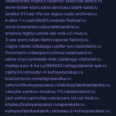
1xbeticricetc1xbetti5.ru
uafoot-statti.ru
e-abis1c.ru
store-brawl-stars.ru
kts-services.ru
dark-sand.ru
sindika-01.ru
sp-life.ru
x-legion.ru
sib-archives.ru
e-abis-1-c.ru
sindika01.ru
venda-festival.ru
store-brawlstars.ru
dooraleksandria.ru
antenna-highly.ru
mine-lab-msk.ru
1-mus.ru
3-sex-porn.ru
ban-damn.ru
purse-factory.ru
viagra-tablet.ru
fasbags.ru
adler-jun.ru
bandamn.ru
fincontech.ru
3sexporn.ru
1mus.ru
darksand.ru
rebus-toys.ru
minelab-msk.ru
alabuga-cityhotel.ru
medsprawo-4-ka.ru
2864420.ru
blagodarenie-spb.ru
zajmy24.ru
tovudyi-4-kuhnyanazakaz.ru
brazzerscom.ru
medsprawo4ka.ru
xehyroo5kuhnyanazakaz.ru
fabrikayfabrikaefabrika.ru
vskrytie-zamkov-moskva-113.ru
biletnadom.ru
zed-online.ru
pimchax.ru
brazzers-hd.ru
z-host.ru
kitubeu2kuhnyanazakaz.ru
naperekate.ru
kuhnyaofabrikaufabrik.ru
kitubeu-2-kuhnyanazakaz.ru