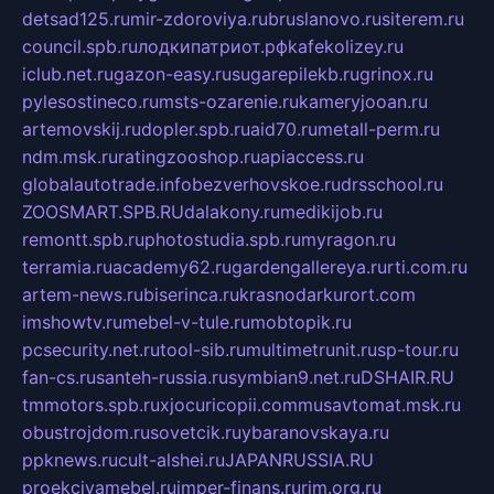
detsad125.ru
mir-zdoroviya.ru
bruslanovo.ru
siterem.ru
council.spb.ru
лодкипатриот.рф
kafekolizey.ru
iclub.net.ru
gazon-easy.ru
sugarepilekb.ru
grinox.ru
pylesostineco.ru
msts-ozarenie.ru
kameryjooan.ru
artemovskij.ru
dopler.spb.ru
aid70.ru
metall-perm.ru
ndm.msk.ru
ratingzooshop.ru
apiaccess.ru
globalautotrade.info
bezverhovskoe.ru
drsschool.ru
ZOOSMART.SPB.RU
dalakony.ru
medikijob.ru
remontt.spb.ru
photostudia.spb.ru
myragon.ru
terramia.ru
academy62.ru
gardengallereya.ru
rti.com.ru
artem-news.ru
biserinca.ru
krasnodarkurort.com
imshowtv.ru
mebel-v-tule.ru
mobtopik.ru
pcsecurity.net.ru
tool-sib.ru
multimetrunit.ru
sp-tour.ru
fan-cs.ru
santeh-russia.ru
symbian9.net.ru
DSHAIR.RU
tmmotors.spb.ru
xjocuricopii.com
musavtomat.msk.ru
obustrojdom.ru
sovetcik.ru
ybaranovskaya.ru
ppknews.ru
cult-alshei.ru
JAPANRUSSIA.RU
proekciyamebel.ru
imper-finans.ru
rim.org.ru