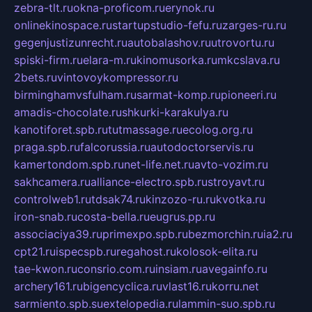
zebra-tlt.ru
okna-proficom.ru
erynok.ru
onlinekinospace.ru
startupstudio-fefu.ru
zarges-ru.ru
gegenjustizunrecht.ru
autobalashov.ru
utrovortu.ru
spiski-firm.ru
elara-m.ru
kinomusorka.ru
mkcslava.ru
2bets.ru
vintovoykompressor.ru
birminghamvsfulham.ru
sarmat-komp.ru
pioneeri.ru
amadis-chocolate.ru
shkurki-karakulya.ru
kanotiforet.spb.ru
tutmassage.ru
ecolog.org.ru
praga.spb.ru
falcorussia.ru
autodoctorservis.ru
kamertondom.spb.ru
net-life.net.ru
avto-vozim.ru
sakhcamera.ru
alliance-electro.spb.ru
stroyavt.ru
controlweb1.ru
tdsak74.ru
kinzozo-ru.ru
kvotka.ru
iron-snab.ru
costa-bella.ru
eugrus.pp.ru
associaciya39.ru
primexpo.spb.ru
bezmorchin.ru
ia2.ru
cpt21.ru
ispecspb.ru
regahost.ru
kolosok-elita.ru
tae-kwon.ru
consrio.com.ru
insiam.ru
avegainfo.ru
archery161.ru
bigencyclica.ru
vlast16.ru
korru.net
sarmiento.spb.su
extelopedia.ru
lammin-suo.spb.ru