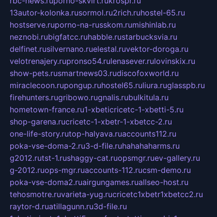
rbc-news.ru
porno-skvirt.ru
krospr.ru
13autor-kolonka.ru
sormol.ru
2rich.ru
hostel-65.ru
hostserve.ru
porno-na-russkom.ru
mishinlab.ru
neznobi.ru
bigfatcc.ru
habble.ru
starbucksvia.ru
delfinet.ru
silvernano.ru
elestal.ru
vektor-doroga.ru
velotrenajery.ru
pronso54.ru
lenasever.ru
lovinskix.ru
show-pets.ru
smartnews03.ru
discofoxworld.ru
miraclecoon.ru
pongup.ru
hostel65.ru
liura.ru
glasspb.ru
firehunters.ru
gribowo.ru
gnalis.ru
bulkitula.ru
hometown-france.ru
1-xbeticricetc-1-xbetti-5.ru
shop-garena.ru
cricetc-1-xbetr-1-xbetcc-2.ru
one-life-story.ru
top-halyava.ru
accounts112.ru
poka-vse-doma-2.ru
3-d-file.ru
hahahaharms.ru
g2012.ru
tst-1.ru
shaggy-cat.ru
opsmgr.ru
ev-gallery.ru
g-2012.ru
ops-mgr.ru
accounts-112.ru
csm-demo.ru
poka-vse-doma2.ru
airgungames.ru
allseo-host.ru
tehosmotre.ru
varieta-yug.ru
cricetc1xbetr1xbetcc2.ru
raytor-d.ru
atillagunn.ru
3d-file.ru