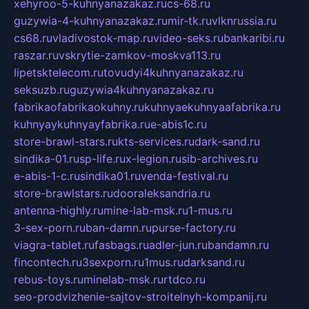
xehyroo-5-kuhnyanazakaz.ru
cs-68.ru
guzywia-4-kuhnyanazakaz.ru
mir-tk.ru
vlknrussia.ru
cs68.ru
vladivostok-map.ru
video-seks.ru
bankaribi.ru
raszar.ru
vskrytie-zamkov-moskva113.ru
lipetsktelecom.ru
tovudyi4kuhnyanazakaz.ru
seksuzb.ru
guzywia4kuhnyanazakaz.ru
fabrikaofabrikaokuhny.ru
kuhnyaekuhnyaafabrika.ru
kuhnyaykuhnyayfabrika.ru
e-abis1c.ru
store-brawl-stars.ru
kts-services.ru
dark-sand.ru
sindika-01.ru
sp-life.ru
x-legion.ru
sib-archives.ru
e-abis-1-c.ru
sindika01.ru
venda-festival.ru
store-brawlstars.ru
dooraleksandria.ru
antenna-highly.ru
mine-lab-msk.ru
1-mus.ru
3-sex-porn.ru
ban-damn.ru
purse-factory.ru
viagra-tablet.ru
fasbags.ru
adler-jun.ru
bandamn.ru
fincontech.ru
3sexporn.ru
1mus.ru
darksand.ru
rebus-toys.ru
minelab-msk.ru
rtdco.ru
seo-prodvizhenie-sajtov-stroitelnyh-kompanij.ru