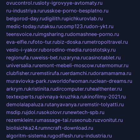
ovucontrol.ru
sloty-igrovyye-avtomaty.ru
ru-industriya.ru
russkoe-porno-besplatno.ru
belgorod-day.ru
digilith.ru
pichkurovlab.ru
medic-today.ru
taksu.ru
comp123.ru
don-ykt.ru
teensvoice.ru
imgsharing.ru
domashnee-porno.ru
eva-elfie.ru
foto-tur.ru
biz-doska.ru
metropoltravel.ru
veslo-i-yakor.ru
borodino-media.ru
rostotsky.ru
regionufa.ru
weiss-bet.ru
zaryna.ru
casinotablet.ru
universalia.ru
remont-mebeli-moscow.ru
termomur.ru
clubfisher.ru
remstirufa.ru
erdamchi.ru
doramamama.ru
muraviovka-park.ru
worldofwoman.ru
clean-dreams.ru
arkrym.ru
kristinita.ru
dircomputer.ru
healthenter.ru
textexperts.ru
pivnaya-kruzhka.ru
kinofilmy-2021.ru
demolalapaluza.ru
tanyavanya.ru
remstir-tolyatti.ru
msdip.ru
jdol.ru
sokolovr.ru
newtech-spb.ru
rezemkleim.ru
massage-tai.ru
seonub.ru
zvonitut.ru
biolisichka24.ru
mncraft-download.ru
algoritm-sistema.ru
godflesh.ru
ru-industria.ru