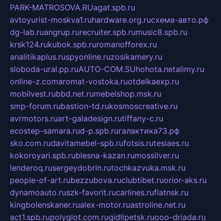
PARK-MATROSOVA.RU
agat.spb.ru
avtoyurist-moskva1.ru
hardware.org.ru
схема-авто.рф
dg-lab.ru
angrup.ru
recruiter.spb.ru
music8.spb.ru
krsk124.ru
kubok.spb.ru
romanofforex.ru
analitikaplus.ru
spyonline.ru
zosikamery.ru
sloboda-ural.pp.ru
AUTO-COM.SU
hohota.net
alimy.ru
online-z.com
aromat-vostoka.ru
otdelkaexp.ru
mobilvest.ru
bbd.net.ru
mebelshop.msk.ru
smp-forum.ru
bastion-td.ru
kosmoscreative.ru
avrmotors.ru
art-galadesign.ru
tiffany-c.ru
ecostep-samara.ru
d-p.spb.ru
галактика73.рф
sko.com.ru
davitamebel-spb.ru
fotsis.ru
tesiaes.ru
kokoroyari.spb.ru
blesna-kazan.ru
mossilver.ru
lenderoq.ru
sergeydobrin.ru
tochkazvuka.msk.ru
people-of-art.ru
bezzubova.ru
clubtibet.ru
orior-aks.ru
dynamoauto.ru
szk-favorit.ru
carlines.ru
flatnsk.ru
kingbolenskaner.ru
alex-motor.ru
astroline.net.ru
act1.spb.ru
polyglot.com.ru
gidlipetsk.ru
ooo-driada.ru