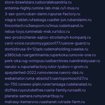
store-brawlstars.ru
dooraleksandria.ru
antenna-highly.ru
mine-lab-msk.ru
1-mus.ru
3-sex-porn.ru
ban-damn.ru
purse-factory.ru
viagra-tablet.ru
fasbags.ru
adler-jun.ru
bandamn.ru
fincontech.ru
3sexporn.ru
1mus.ru
darksand.ru
rebus-toys.ru
minelab-msk.ru
rtdco.ru
seo-prodvizhenie-sajtov-stroitelnyh-kompanij.ru
card-voice.ru
rulonnyygazon177.ru
snow-guard.ru
domizbrusa-9x12spb.ru
demaholding.ru
aalse.ru
a380club.ru
argentinamia.ru
perkoka.ru
movie-one.ru
perk-oka.ru
g-octopus.ru
sibarchives.ru
andreislyusar.ru
naruto-x.ru
pursefactory.ru
tor-lyubov-i-grom.ru
spayderhed-2022.ru
movieone.ru
evro-dez.ru
webamator.ru
ma-absolut1.ru
avtopomosch27.ru
nv-750.ru
news-plain.ru
nertansaga.ru
delanalad.ru
dizfiles.ru
youtubefree.ru
aria-family.ru
roadli.ru
planeta-samara.ru
mysmartbuy.ru
matrasy-kemerovo.ru
ashanet.ru
trade-farm.ru