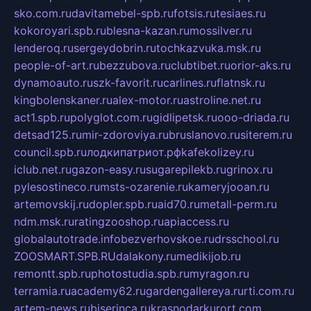
sko.com.ru
davitamebel-spb.ru
fotsis.ru
tesiaes.ru
kokoroyari.spb.ru
blesna-kazan.ru
mossilver.ru
lenderoq.ru
sergeydobrin.ru
tochkazvuka.msk.ru
people-of-art.ru
bezzubova.ru
clubtibet.ru
orior-aks.ru
dynamoauto.ru
szk-favorit.ru
carlines.ru
flatnsk.ru
kingbolenskaner.ru
alex-motor.ru
astroline.net.ru
act1.spb.ru
polyglot.com.ru
gidlipetsk.ru
ooo-driada.ru
detsad125.ru
mir-zdoroviya.ru
bruslanovo.ru
siterem.ru
council.spb.ru
лодкипатриот.рф
kafekolizey.ru
iclub.net.ru
gazon-easy.ru
sugarepilekb.ru
grinox.ru
pylesostineco.ru
msts-ozarenie.ru
kameryjooan.ru
artemovskij.ru
dopler.spb.ru
aid70.ru
metall-perm.ru
ndm.msk.ru
ratingzooshop.ru
apiaccess.ru
globalautotrade.info
bezverhovskoe.ru
drsschool.ru
ZOOSMART.SPB.RU
dalakony.ru
medikijob.ru
remontt.spb.ru
photostudia.spb.ru
myragon.ru
terramia.ru
academy62.ru
gardengallereya.ru
rti.com.ru
artem-news.ru
biserinca.ru
krasnodarkurort.com