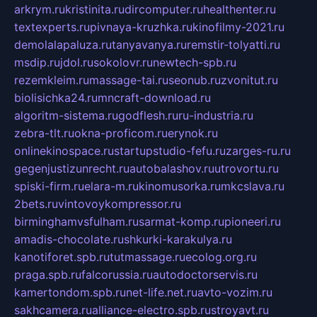
arkrym.ru
kristinita.ru
dircomputer.ru
healthenter.ru
textexperts.ru
pivnaya-kruzhka.ru
kinofilmy-2021.ru
demolalapaluza.ru
tanyavanya.ru
remstir-tolyatti.ru
msdip.ru
jdol.ru
sokolovr.ru
newtech-spb.ru
rezemkleim.ru
massage-tai.ru
seonub.ru
zvonitut.ru
biolisichka24.ru
mncraft-download.ru
algoritm-sistema.ru
godflesh.ru
ru-industria.ru
zebra-tlt.ru
okna-proficom.ru
erynok.ru
onlinekinospace.ru
startupstudio-fefu.ru
zarges-ru.ru
gegenjustizunrecht.ru
autobalashov.ru
utrovortu.ru
spiski-firm.ru
elara-m.ru
kinomusorka.ru
mkcslava.ru
2bets.ru
vintovoykompressor.ru
birminghamvsfulham.ru
sarmat-komp.ru
pioneeri.ru
amadis-chocolate.ru
shkurki-karakulya.ru
kanotiforet.spb.ru
tutmassage.ru
ecolog.org.ru
praga.spb.ru
falcorussia.ru
autodoctorservis.ru
kamertondom.spb.ru
net-life.net.ru
avto-vozim.ru
sakhcamera.ru
alliance-electro.spb.ru
stroyavt.ru