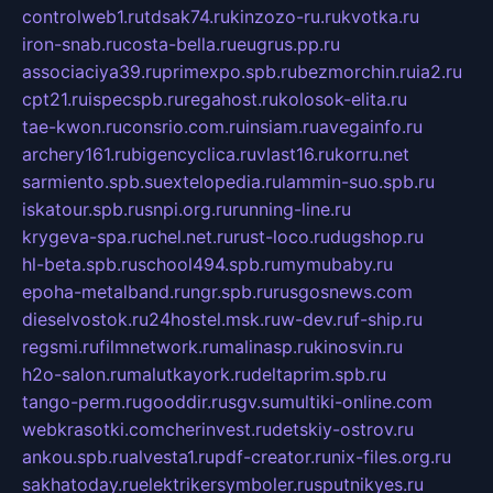
controlweb1.ru
tdsak74.ru
kinzozo-ru.ru
kvotka.ru
iron-snab.ru
costa-bella.ru
eugrus.pp.ru
associaciya39.ru
primexpo.spb.ru
bezmorchin.ru
ia2.ru
cpt21.ru
ispecspb.ru
regahost.ru
kolosok-elita.ru
tae-kwon.ru
consrio.com.ru
insiam.ru
avegainfo.ru
archery161.ru
bigencyclica.ru
vlast16.ru
korru.net
sarmiento.spb.su
extelopedia.ru
lammin-suo.spb.ru
iskatour.spb.ru
snpi.org.ru
running-line.ru
krygeva-spa.ru
chel.net.ru
rust-loco.ru
dugshop.ru
hl-beta.spb.ru
school494.spb.ru
mymubaby.ru
epoha-metalband.ru
ngr.spb.ru
rusgosnews.com
dieselvostok.ru
24hostel.msk.ru
w-dev.ru
f-ship.ru
regsmi.ru
filmnetwork.ru
malinasp.ru
kinosvin.ru
h2o-salon.ru
malutkayork.ru
deltaprim.spb.ru
tango-perm.ru
gooddir.ru
sgv.su
multiki-online.com
webkrasotki.com
cherinvest.ru
detskiy-ostrov.ru
ankou.spb.ru
alvesta1.ru
pdf-creator.ru
nix-files.org.ru
sakhatoday.ru
elektrikersymboler.ru
sputnikyes.ru