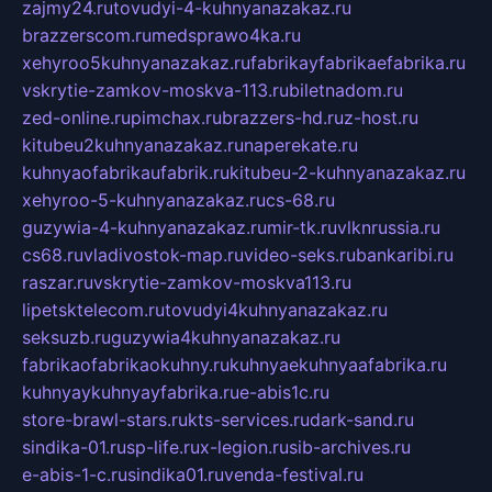
zajmy24.ru
tovudyi-4-kuhnyanazakaz.ru
brazzerscom.ru
medsprawo4ka.ru
xehyroo5kuhnyanazakaz.ru
fabrikayfabrikaefabrika.ru
vskrytie-zamkov-moskva-113.ru
biletnadom.ru
zed-online.ru
pimchax.ru
brazzers-hd.ru
z-host.ru
kitubeu2kuhnyanazakaz.ru
naperekate.ru
kuhnyaofabrikaufabrik.ru
kitubeu-2-kuhnyanazakaz.ru
xehyroo-5-kuhnyanazakaz.ru
cs-68.ru
guzywia-4-kuhnyanazakaz.ru
mir-tk.ru
vlknrussia.ru
cs68.ru
vladivostok-map.ru
video-seks.ru
bankaribi.ru
raszar.ru
vskrytie-zamkov-moskva113.ru
lipetsktelecom.ru
tovudyi4kuhnyanazakaz.ru
seksuzb.ru
guzywia4kuhnyanazakaz.ru
fabrikaofabrikaokuhny.ru
kuhnyaekuhnyaafabrika.ru
kuhnyaykuhnyayfabrika.ru
e-abis1c.ru
store-brawl-stars.ru
kts-services.ru
dark-sand.ru
sindika-01.ru
sp-life.ru
x-legion.ru
sib-archives.ru
e-abis-1-c.ru
sindika01.ru
venda-festival.ru