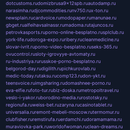
dotcustoms.ru
domizbrusa9x12spb.ru
autodamp.ru
narasimha.ru
djcommodities.ru
nv750.ru
x-ton.ru
newsplain.ru
cardvoice.ru
modopaper.ru
manunae.ru
gbget.ru
alfeihavsalnassr.ru
madoma.ru
tajuncos.ru
petrovkasports.ru
porno-online-besplatno.ru
splclub.ru
york-life.ru
doroga-expo.ru
ribery.ru
cleanmedicine.ru
slovar-ivrit.ru
porno-video-besplatno.ru
seks-365.ru
ovucontrol.ru
sloty-igrovyye-avtomaty.ru
ru-industriya.ru
russkoe-porno-besplatno.ru
belgorod-day.ru
digilith.ru
pichkurovlab.ru
medic-today.ru
taksu.ru
comp123.ru
don-ykt.ru
teensvoice.ru
imgsharing.ru
domashnee-porno.ru
eva-elfie.ru
foto-tur.ru
biz-doska.ru
metropoltravel.ru
veslo-i-yakor.ru
borodino-media.ru
rostotsky.ru
regionufa.ru
weiss-bet.ru
zaryna.ru
casinotablet.ru
universalia.ru
remont-mebeli-moscow.ru
termomur.ru
clubfisher.ru
remstirufa.ru
erdamchi.ru
doramamama.ru
muraviovka-park.ru
worldofwoman.ru
clean-dreams.ru