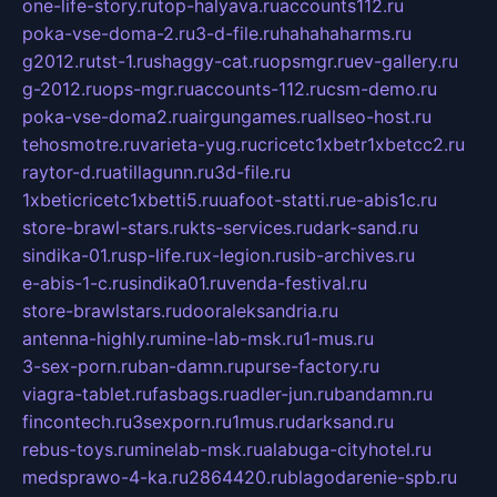
one-life-story.ru
top-halyava.ru
accounts112.ru
poka-vse-doma-2.ru
3-d-file.ru
hahahaharms.ru
g2012.ru
tst-1.ru
shaggy-cat.ru
opsmgr.ru
ev-gallery.ru
g-2012.ru
ops-mgr.ru
accounts-112.ru
csm-demo.ru
poka-vse-doma2.ru
airgungames.ru
allseo-host.ru
tehosmotre.ru
varieta-yug.ru
cricetc1xbetr1xbetcc2.ru
raytor-d.ru
atillagunn.ru
3d-file.ru
1xbeticricetc1xbetti5.ru
uafoot-statti.ru
e-abis1c.ru
store-brawl-stars.ru
kts-services.ru
dark-sand.ru
sindika-01.ru
sp-life.ru
x-legion.ru
sib-archives.ru
e-abis-1-c.ru
sindika01.ru
venda-festival.ru
store-brawlstars.ru
dooraleksandria.ru
antenna-highly.ru
mine-lab-msk.ru
1-mus.ru
3-sex-porn.ru
ban-damn.ru
purse-factory.ru
viagra-tablet.ru
fasbags.ru
adler-jun.ru
bandamn.ru
fincontech.ru
3sexporn.ru
1mus.ru
darksand.ru
rebus-toys.ru
minelab-msk.ru
alabuga-cityhotel.ru
medsprawo-4-ka.ru
2864420.ru
blagodarenie-spb.ru