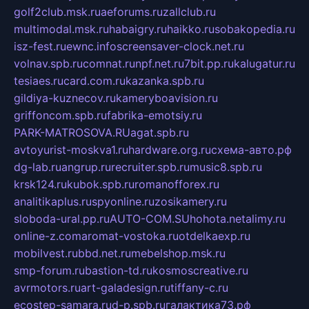
golf2club.msk.ru
aeforums.ru
zallclub.ru
multimodal.msk.ru
habaigry.ru
haikko.ru
sobakopedia.ru
isz-fest.ru
ewnc.info
screensaver-clock.net.ru
volnav.spb.ru
comnat.ru
npf.net.ru
7bit.pp.ru
kalugatur.ru
tesiaes.ru
card.com.ru
kazanka.spb.ru
gildiya-kuznecov.ru
kameryboavision.ru
griffoncom.spb.ru
fabrika-emotsiy.ru
PARK-MATROSOVA.RU
agat.spb.ru
avtoyurist-moskva1.ru
hardware.org.ru
схема-авто.рф
dg-lab.ru
angrup.ru
recruiter.spb.ru
music8.spb.ru
krsk124.ru
kubok.spb.ru
romanofforex.ru
analitikaplus.ru
spyonline.ru
zosikamery.ru
sloboda-ural.pp.ru
AUTO-COM.SU
hohota.net
alimy.ru
online-z.com
aromat-vostoka.ru
otdelkaexp.ru
mobilvest.ru
bbd.net.ru
mebelshop.msk.ru
smp-forum.ru
bastion-td.ru
kosmoscreative.ru
avrmotors.ru
art-galadesign.ru
tiffany-c.ru
ecostep-samara.ru
d-p.spb.ru
галактика73.рф