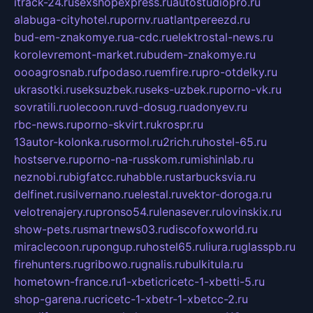
itrack-24.ru
sexshopexpress.ru
autostudiopro.ru
alabuga-cityhotel.ru
pornv.ru
atlantpereezd.ru
bud-em-znakomye.ru
a-cdc.ru
elektrostal-news.ru
korolevremont-market.ru
budem-znakomye.ru
oooagrosnab.ru
fpodaso.ru
emfire.ru
pro-otdelky.ru
ukrasotki.ru
seksuzbek.ru
seks-uzbek.ru
porno-vk.ru
sovratili.ru
olecoon.ru
vd-dosug.ru
adonyev.ru
rbc-news.ru
porno-skvirt.ru
krospr.ru
13autor-kolonka.ru
sormol.ru
2rich.ru
hostel-65.ru
hostserve.ru
porno-na-russkom.ru
mishinlab.ru
neznobi.ru
bigfatcc.ru
habble.ru
starbucksvia.ru
delfinet.ru
silvernano.ru
elestal.ru
vektor-doroga.ru
velotrenajery.ru
pronso54.ru
lenasever.ru
lovinskix.ru
show-pets.ru
smartnews03.ru
discofoxworld.ru
miraclecoon.ru
pongup.ru
hostel65.ru
liura.ru
glasspb.ru
firehunters.ru
gribowo.ru
gnalis.ru
bulkitula.ru
hometown-france.ru
1-xbeticricetc-1-xbetti-5.ru
shop-garena.ru
cricetc-1-xbetr-1-xbetcc-2.ru