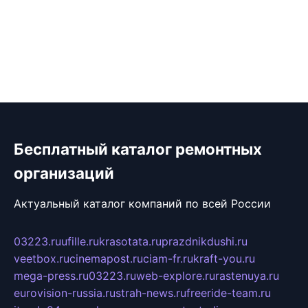
Бесплатный каталог ремонтных
организаций
Актуальный каталог компаний по всей России
03223.ru
ufille.ru
krasotata.ru
prazdnikdushi.ru
veetbox.ru
cinemapost.ru
ciam-fr.ru
kraft-you.ru
mega-press.ru
03223.ru
web-explore.ru
rastenuya.ru
eurovision-russia.ru
strah-news.ru
freeride-team.ru