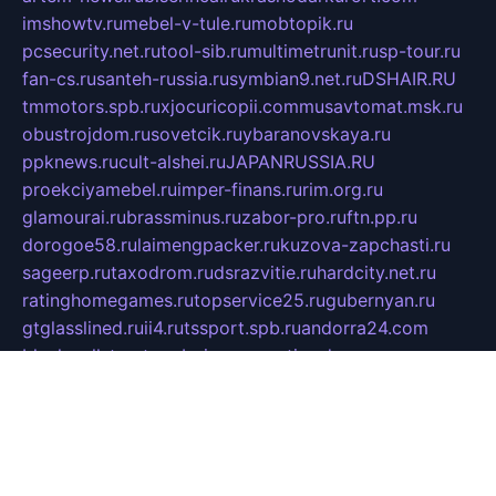
imshowtv.ru
mebel-v-tule.ru
mobtopik.ru
pcsecurity.net.ru
tool-sib.ru
multimetrunit.ru
sp-tour.ru
fan-cs.ru
santeh-russia.ru
symbian9.net.ru
DSHAIR.RU
tmmotors.spb.ru
xjocuricopii.com
musavtomat.msk.ru
obustrojdom.ru
sovetcik.ru
ybaranovskaya.ru
ppknews.ru
cult-alshei.ru
JAPANRUSSIA.RU
proekciyamebel.ru
imper-finans.ru
rim.org.ru
glamourai.ru
brassminus.ru
zabor-pro.ru
ftn.pp.ru
dorogoe58.ru
laimengpacker.ru
kuzova-zapchasti.ru
sageerp.ru
taxodrom.ru
dsrazvitie.ru
hardcity.net.ru
ratinghomegames.ru
topservice25.ru
gubernyan.ru
gtglasslined.ru
ii4.ru
tssport.spb.ru
andorra24.com
blackwallstreet.ru
oboimos.ru
optim-doors.com.ru
ikuch.ru
nycr.org.ru
npa21.ru
vremya-ch.spb.ru
desert000.ru
ivtorgi.ru
ifiori.ru
catalog-statei.ru
dcv.org.ru
spetsmaster174.ru
ipkameryhiseeu.ru
dum26.ru
ruspol.spb.ru
fr-opendp.ru
kam-solnyshko.ru
cheyenne-arapaho.ru
sevzapmetal.spb.ru